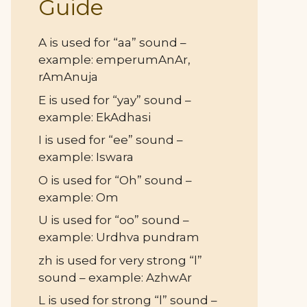
Guide
A is used for “aa” sound –
example: emperumAnAr,
rAmAnuja
E is used for “yay” sound –
example: EkAdhasi
I is used for “ee” sound –
example: Iswara
O is used for “Oh” sound –
example: Om
U is used for “oo” sound –
example: Urdhva pundram
zh is used for very strong “l”
sound – example: AzhwAr
L is used for strong “l” sound –