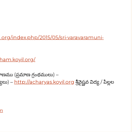
.org/index.php/2015/05/sri-varavaramuni-
ham.koyil.org/
ాణము (ప్రమాణ గ్రంథములు) –
ులు) –
http://acharyas.koyil.org
శ్రీవైష్ణవ విద్య / పిల్లల
um