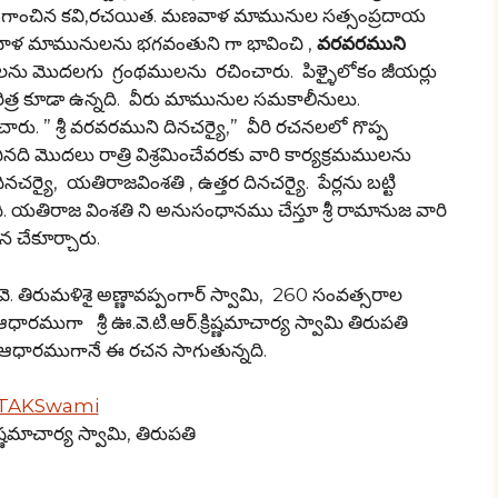
ఖ్యాతి గాంచిన కవి,రచయిత. మణవాళ మామునుల సత్సంప్రదాయ
మణవాళ మామునులను భగవంతుని గా భావించి ,
వరవరముని
లను మొదలగు గ్రంథములను రచించారు. పిళ్ళైలోకం జీయర్లు
చరిత్ర కూడా ఉన్నది. వీరు మామునుల సమకాలీనులు.
ు. ” శ్రీ వరవరముని దినచర్యై,” వీరి రచనలలో గొప్ప
ది మొదలు రాత్రి విశ్రమించేవరకు వారి కార్యక్రమములను
చర్యై, యతిరాజవింశతి , ఉత్తర దినచర్యై. పేర్లను బట్టి
. యతిరాజ వింశతి ని అనుసంధానము చేస్తూ శ్రీ రామానుజ వారి
న చేకూర్చారు.
ె. తిరుమళిశై అణ్ణావప్పంగార్ స్వామి, 260 సంవత్సరాల
ధారముగా శ్రీ ఊ.వె.టి.ఆర్.క్రిష్ణమాచార్య స్వామి తిరుపతి
 ఆధారముగానే ఈ రచన సాగుతున్నది.
క్రిష్ణమాచార్య స్వామి, తిరుపతి