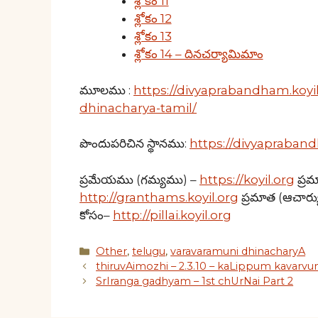
శ్లోకం 11
శ్లోకం 12
శ్లోకం 13
శ్లోకం 14 – దినచర్యామిమాం
మూలము :
https://divyaprabandham.koyil
dhinacharya-tamil/
పొందుపరిచిన స్థానము:
https://divyapraband
ప్రమేయము (గమ్యము) –
https://koyil.org
ప్రమ
http://granthams.koyil.org
ప్రమాత (ఆచార్య
కోసం–
http://pillai.koyil.org
Categories
Other
,
telugu
,
varavaramuni dhinacharyA
thiruvAimozhi – 2.3.10 – kaLippum kavarv
SrIranga gadhyam – 1st chUrNai Part 2