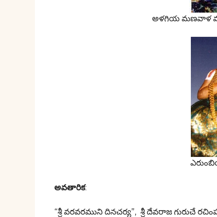
అళగియ మణవాళ మాముని
ఎరుంబి
అవతారిక
:
“శ్రీ వరవరముని దినచర్య”, శ్రీ దేవరాజ గురుచే రచిం