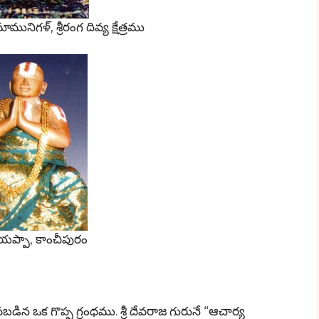
గళ్, శ్రీరంగ దివ్య క్షేత్రము
యప్పా, కాంచీపురం
పబడిన ఒక గొప్ప గ్రంధము. శ్రీ దేవరాజ గురునే “ఆచార్య