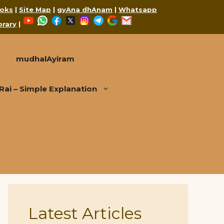
oks
|
Site Map
|
gyAna dhAnam
|
Whatsapp
YouTube
WhatsApp
Facebook
X
Instagram
Telegram
Google
Mail
brary
|
mudhalAyiram
i – Simple Explanation
Latest Articles