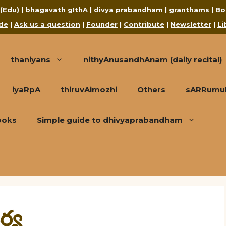
 (Edu)
|
bhagavath gIthA
|
divya prabandham
|
granthams
|
Bo
de
|
Ask us a question
|
Founder
|
Contribute
|
Newsletter
|
Li
thaniyans
nithyAnusandhAnam (daily recital)
iyaRpA
thiruvAimozhi
Others
sARRumuRa
ooks
Simple guide to dhivyaprabandham
ర్య