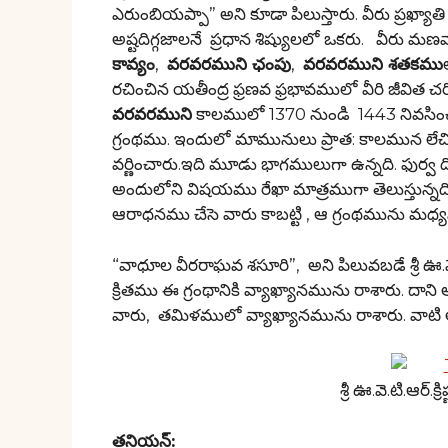
ఎరుంబియప్పా” అని కూడా పిలుస్తారు. వీరు ప్ర
అష్టదిగ్గజాలనే ప్రధాన శిష్యులలో ఒకరు. వీరు 
కావ్యం
,
వరవరముని ఛంపు
,
వరవరముని శతకము
రచించిన యతీంద్ర ఫ్రణవ ఫ్రభావములో వీరి జీవిత 
వరవరముని
కాలములో 1370 నుండి 1443 నివసించార
గ్రంథము. ఇందులో మామునులు ప్రాత: కాలమున లేచిన
వర్ణించారు.ఇది మూడు భాగములుగా ఉన్నది. ఫుర్వ దిన
అందులోని విషయము రేఖా మాత్రముగా తెలుస్తున్నది
ఆరాధనము చేసె వారు కాబట్టి , ఆ గ్రంథమును మధ్య
“వాధూల వీరరాఘవ శసూరి”, అని పిలువబడే శ్రీ ఊ.వ
క్రితము ఈ గ్రంథానికి వ్యాఖ్యానమును రాశారు. దాని ఆ
వారు, తమిళములో వ్యాఖ్యానమును రాశారు. వాటి
శ్రీ ఊ.వె.టి.ఆర్.
తనియన్: