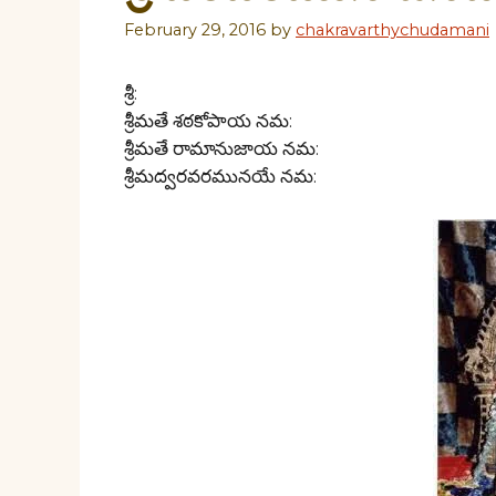
February 29, 2016
by
chakravarthychudamani
శ్రీ:
శ్రీమతే శఠకోపాయ నమ:
శ్రీమతే రామానుజాయ నమ:
శ్రీమద్వరవరమునయే నమ: