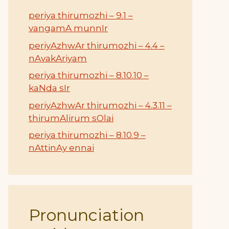
periya thirumozhi – 9.1 –
vangamA munnIr
periyAzhwAr thirumozhi – 4.4 –
nAvakAriyam
periya thirumozhi – 8.10.10 –
kaNda sIr
periyAzhwAr thirumozhi – 4.3.11 –
thirumAlirum sOlai
periya thirumozhi – 8.10.9 –
nAttinAy ennai
Pronunciation