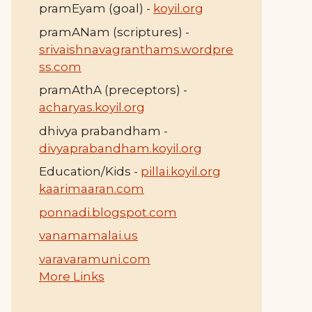
pramEyam (goal) -
koyil.org
pramANam (scriptures) -
srivaishnavagranthams.wordpre
ss.com
pramAthA (preceptors) -
acharyas.koyil.org
dhivya prabandham -
divyaprabandham.koyil.org
Education/Kids -
pillai.koyil.org
kaarimaaran.com
ponnadi.blogspot.com
vanamamalai.us
varavaramuni.com
More Links