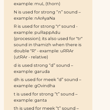
example: muL (thorn)
N is used for strong “n” sound –
example: nArAyaNa
R is used for strong "r" sound -
example: puRappAdu
(procession); its also used for "tr"
sound in thamizh when there is
double "R" - example: uRRAr
(utRAr - relative)
d is used strong “d” sound –
example: garuda
dh is used for meek “d” sound –
example: gOvindha
t is used for strong “t” sound –
example: ganta
th is used for meek “t” sound –