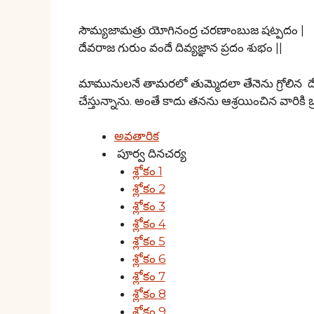
సౌమ్యజామత్రు యోగినంద్ర చరణాంబుజ షట్పదం |
దేవరాజ గురుం వందే దివ్యజ్ఞాన ప్రదం శుభం ||
మామునులనే తామరలో తుమ్మెదలా తేనెను గ్రోలిన దే
చేస్తున్నాను. అంతే కాదు తనను ఆశ్రయించిన వారికి
అవతారిక
పూర్వ దినచర్య
శ్లోకం 1
శ్లోకం 2
శ్లోకం 3
శ్లోకం 4
శ్లోకం 5
శ్లోకం 6
శ్లోకం 7
శ్లోకం 8
శ్లోకం 9