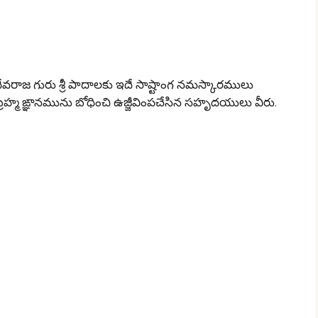
వరాజ గురు శ్రీ పాదాలకు ఇదే సాష్టాంగ నమస్కారములు
 బ్రహ్మ ఙ్ఞానమును బోధించి ఉజ్జీవింపచేసిన సహృదయులు వీరు.