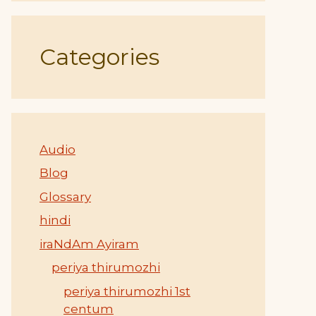
Categories
Audio
Blog
Glossary
hindi
iraNdAm Ayiram
periya thirumozhi
periya thirumozhi 1st
centum