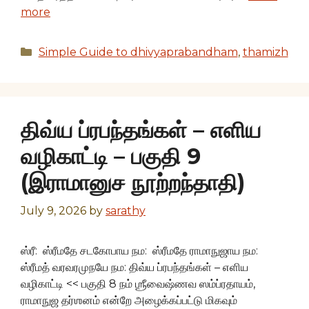
more
Categories
Simple Guide to dhivyaprabandham
,
thamizh
திவ்ய ப்ரபந்தங்கள் – எளிய
வழிகாட்டி – பகுதி 9
(இராமானுச நூற்றந்தாதி)
July 9, 2026
by
sarathy
ஸ்ரீ: ஸ்ரீமதே சடகோபாய நம: ஸ்ரீமதே ராமாநுஜாய நம:
ஸ்ரீமத் வரவரமுநயே நம: திவ்ய ப்ரபந்தங்கள் – எளிய
வழிகாட்டி << பகுதி 8 நம் ஶ்ரீவைஷ்ணவ ஸம்ப்ரதாயம்,
ராமாநுஜ தர்ஶனம் என்றே அழைக்கப்பட்டு மிகவும்