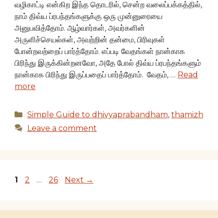
வழிகாட்டி என்கிற இந்த தொடரில், சென்ற வலைப்பக்கத்தில்,
நாம் திவ்ய ப்ரபந்தங்களுக்கு ஒரு முன்னுரையை
அனுபவித்தோம். ஆழ்வார்கள், அவர்களின்
அருளிச்செயல்கள், அவற்றின் தன்மை, பிரிவுகள்
போன்றவற்றைப் பார்த்தோம். எப்படி வேதங்கள் நான்காக
பிரிந்து இருக்கின்றனவோ, அதே போல் திவ்ய ப்ரபந்தங்களும்
நான்காக பிரிந்து இருப்பதைப் பார்த்தோம். வேதம், …
Read
more
Categories
Simple Guide to dhivyaprabandham
,
thamizh
Leave a comment
Page
Page
Page
1
2
…
26
Next
→