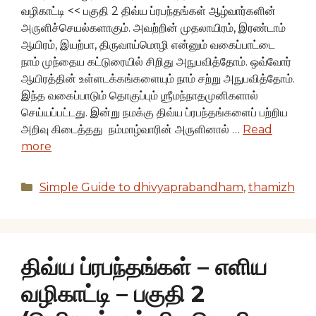
வழிகாட்டி << பகுதி 2 திவ்ய ப்ரபந்தங்கள் ஆழ்வார்களின்
அருளிச்செயல்களாகும். அவற்றின் முதலாயிரம், இரண்டாம்
ஆயிரம், இயற்பா, திருவாய்மொழி என்னும் வகைப்பாட்டை
நாம் முந்தைய கட்டுரையில் சிறிது அநுபவித்தோம். ஒவ்வோர்
ஆயிரத்தின் உள்ளடக்கங்களையும் நாம் சற்று அநுபவித்தோம்.
இந்த வகைப்பாடும் தொகுப்பும் ஶ்ரீமந்நாதமுனிகளால்
செய்யப்பட்டது. இன்று நமக்கு திவ்ய ப்ரபந்தங்களைப் பற்றிய
அறிவு கிடைத்தது நம்மாழ்வாரின் அருளினால் …
Read
more
Categories
Simple Guide to dhivyaprabandham
,
thamizh
திவ்ய ப்ரபந்தங்கள் – எளிய
வழிகாட்டி – பகுதி 2