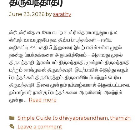
திருவந்தாதி)
June 23, 2026
by
sarathy
ஸ்ரீ: ஸ்ரீமதே சடகோபாய நம: ஸ்ரீமதே ராமாநுஜாய நம:
ஸ்ரீமத் வரவரமுநயே நம: திவ்ய ப்ரபந்தங்கள் – எளிய
வழிகாட்டி << பகுதி 5 இதுவரை இயற்பாவில் உள்ள முதல்
நான்கு ப்ரபந்தங்களை அனுபவித்தோம் – அதாவது முதல்
திருவந்தாதி, இரண்டாம் திருவந்தாதி, மூன்றாம் திருவந்தாதி
மற்றும் நான்முகன் திருவந்தாதி. இயற்பாவில் அடுத்து வரும்
ப்ரபந்தங்கள் திருவிருத்தம், திருவாசிரியம் மற்றும் பெரிய
திருவந்தாதி. இவை மூன்றும் நம்மாழ்வாரால் அருளப்பட்டவை.
நம்மாழ்வார் நான்கு ப்ரபந்தங்களை அருளினார். அவற்றில்
மூன்று …
Read more
Categories
Simple Guide to dhivyaprabandham
,
thamizh
Leave a comment