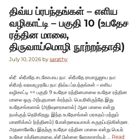
திவ்ய ப்ரபந்தங்கள் – எளிய
வழிகாட்டி – பகுதி 10 (உபதேச
ரத்தின மாலை,
திருவாய்மொழி நூற்றந்தாதி)
July 10, 2026
by
sarathy
ஸ்ரீ: ஸ்ரீமதே சடகோபாய நம: ஸ்ரீமதே ராமாநுஜாய நம:
ஸ்ரீமத் வரவரமுநயே நம: திவ்ய ப்ரபந்தங்கள் – எளிய
வழிகாட்டி << பகுதி 9 உபதேச ரத்தினமாலை உபதேச ரத்தின
மாலை ஒரு அற்புதமான க்ரந்தம். பெயரிலிருந்தே இது
உபதேசங்களால் (அறிவுரைகளால்) ஆன மாலை என்று
நமக்குத் தெரிகிறது. இந்த உபதேசங்கள் மரகதம் மற்றும்
மாணிக்கம் (ரத்தினம்) போன்றவையாகக் கருதப்படுகின்றன.
அதனாலேயே இதற்கு உபதேச ரத்தின மாலை என்று பெயர்.
உபதேச ரத்தினமாலை, ஸ்ரீ பிள்ளை லோகாசார்யர் …
Read