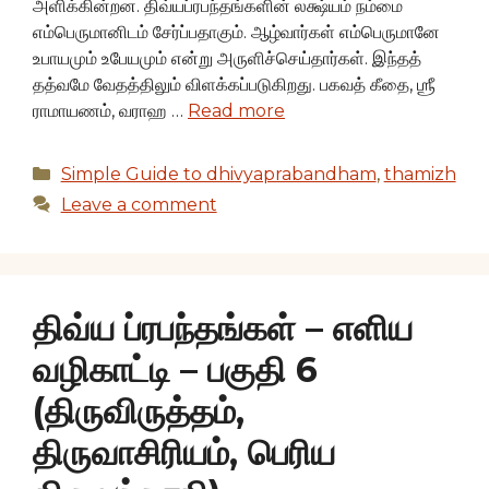
அளிக்கின்றன. திவ்யப்ரபந்தங்களின் லக்ஷ்யம் நம்மை
எம்பெருமானிடம் சேர்ப்பதாகும். ஆழ்வார்கள் எம்பெருமானே
உபாயமும் உபேயமும் என்று அருளிச்செய்தார்கள். இந்தத்
தத்வமே வேதத்திலும் விளக்கப்படுகிறது. பகவத் கீதை, ஶ்ரீ
ராமாயணம், வராஹ …
Read more
Categories
Simple Guide to dhivyaprabandham
,
thamizh
Leave a comment
திவ்ய ப்ரபந்தங்கள் – எளிய
வழிகாட்டி – பகுதி 6
(திருவிருத்தம்,
திருவாசிரியம், பெரிய