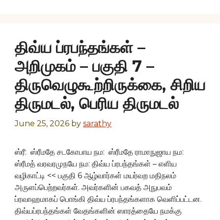
திவ்ய ப்ரபந்தங்கள் –
அறிமுகம் – பகுதி 7 –
திருவெழுகூற்றிருக்கை, சிறிய
திருமடல், பெரிய திருமடல்
June 25, 2026
by
sarathy
ஸ்ரீ: ஸ்ரீமதே சடகோபாய நம: ஸ்ரீமதே ராமாநுஜாய நம:
ஸ்ரீமத் வரவரமுநயே நம: திவ்ய ப்ரபந்தங்கள் – எளிய
வழிகாட்டி << பகுதி 6 ஆழ்வார்கள் மயர்வற மதிநலம்
அருளப்பெற்றவர்கள். அவர்களின் பகவத் அநுபவம்
ப்ரவாஹமாகப் பொங்கி திவ்ய ப்ரபந்தங்களாக வெளிப்பட்டன.
திவ்யப்ரபந்தங்கள் வேதங்களின் ஸாரத்தையே நமக்கு