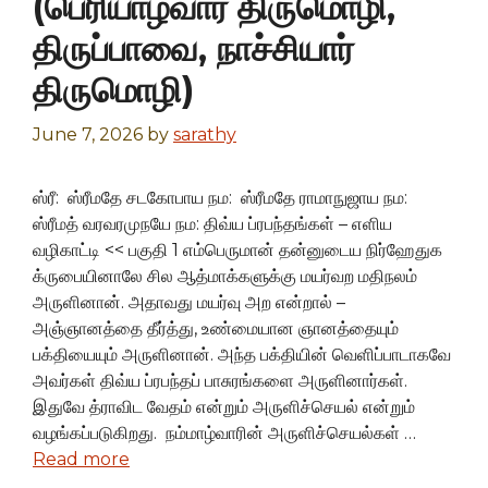
(பெரியாழ்வார் திருமொழி,
திருப்பாவை, நாச்சியார்
திருமொழி)
June 7, 2026
by
sarathy
ஸ்ரீ: ஸ்ரீமதே சடகோபாய நம: ஸ்ரீமதே ராமாநுஜாய நம:
ஸ்ரீமத் வரவரமுநயே நம: திவ்ய ப்ரபந்தங்கள் – எளிய
வழிகாட்டி << பகுதி 1 எம்பெருமான் தன்னுடைய நிர்ஹேதுக
க்ருபையினாலே சில ஆத்மாக்களுக்கு மயர்வற மதிநலம்
அருளினான். அதாவது மயர்வு அற என்றால் –
அஞ்ஞானத்தை தீர்த்து, உண்மையான ஞானத்தையும்
பக்தியையும் அருளினான். அந்த பக்தியின் வெளிப்பாடாகவே
அவர்கள் திவ்ய ப்ரபந்தப் பாசுரங்களை அருளினார்கள்.
இதுவே த்ராவிட வேதம் என்றும் அருளிச்செயல் என்றும்
வழங்கப்படுகிறது. நம்மாழ்வாரின் அருளிச்செயல்கள் …
Read more