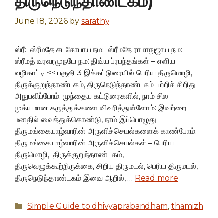
திருநெடுந்தாண்டகம்)
June 18, 2026
by
sarathy
ஸ்ரீ: ஸ்ரீமதே சடகோபாய நம: ஸ்ரீமதே ராமாநுஜாய நம:
ஸ்ரீமத் வரவரமுநயே நம: திவ்ய ப்ரபந்தங்கள் – எளிய
வழிகாட்டி << பகுதி 3 இக்கட்டுரையில் பெரிய திருமொழி,
திருக்குறுந்தாண்டகம், திருநெடுந்தாண்டகம் பற்றிச் சிறிது
அநுபவிப்போம். முந்தைய கட்டுரைகளில், நாம் சில
முக்யமான கருத்துக்களை விவரித்துள்ளோம்: இவற்றை
மனதில் வைத்துக்கொண்டு, நாம் இப்பொழுது
திருமங்கையாழ்வாரின் அருளிச்செயல்களைக் காண்போம்.
திருமங்கையாழ்வாரின் அருளிச்செயல்கள் – பெரிய
திருமொழி, திருக்குறுந்தாண்டகம்,
திருவெழுக்கூற்றிருக்கை, சிறிய திருமடல், பெரிய திருமடல்,
திருநெடுந்தாண்டகம் இவை ஆறில், …
Read more
Categories
Simple Guide to dhivyaprabandham
,
thamizh