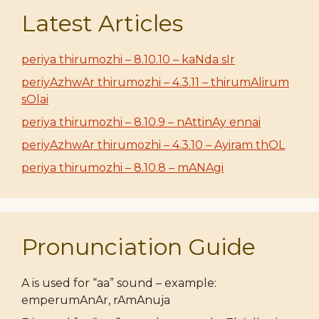
Latest Articles
periya thirumozhi – 8.10.10 – kaNda sIr
periyAzhwAr thirumozhi – 4.3.11 – thirumAlirum
sOlai
periya thirumozhi – 8.10.9 – nAttinAy ennai
periyAzhwAr thirumozhi – 4.3.10 – Ayiram thOL
periya thirumozhi – 8.10.8 – mANAgi
Pronunciation Guide
A is used for “aa” sound – example:
emperumAnAr, rAmAnuja