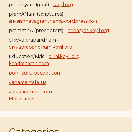
pramEyam (goal) -
koyil.org
pramANam (scriptures) -
srivaishnavagranthams.wordpress.com
pramAthA (preceptors) -
acharyas.koyil.org
dhivya prabandham -
divyaprabandham.koyil.org
Education/Kids -
pillai.koyil.org
kaarimaaran.com
ponnadi.blogspot.com
vanamamalai.us
varavaramuni.com
More Links
Categories