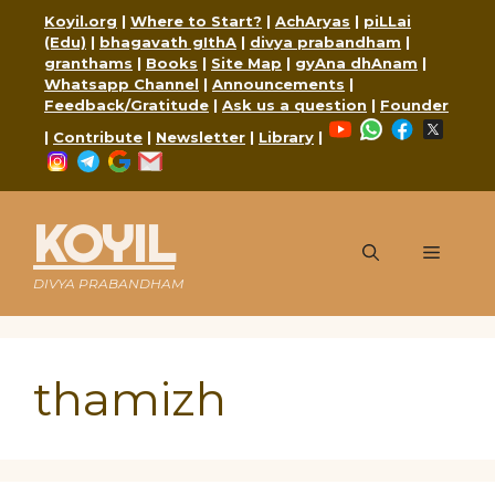
Skip
Koyil.org
|
Where to Start?
|
AchAryas
|
piLLai
to
(Edu)
|
bhagavath gIthA
|
divya prabandham
|
content
granthams
|
Books
|
Site Map
|
gyAna dhAnam
|
Whatsapp Channel
|
Announcements
|
Feedback/Gratitude
|
Ask us a question
|
Founder
YouTube
WhatsApp
Faceboo
X
|
Contribute
|
Newsletter
|
Library
|
Instagram
Telegram
Google
Mail
KOYIL
Menu
DIVYA PRABANDHAM
thamizh