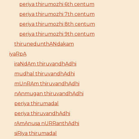
periya thirumozhi 6th centum
periya thirumozhi 7th centum
periya thirumozhi 8th centum
periya thirumozhi 9th centum
thirunedunthANdakam
iyaRpA
iraNdAm thiruvandhAdhi
mudhal thiruvandhAdhi
mUnRAm thiruvandhAdhi
nAnmugan thiruvandhAdhi
periya thirumadal
periya thiruvandhAdhi
rAmAnusa nURRanthAdhi
siRiya thirumadal