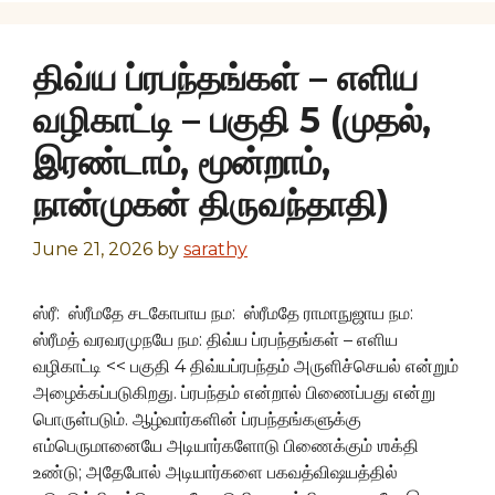
திவ்ய ப்ரபந்தங்கள் – எளிய
வழிகாட்டி – பகுதி 5 (முதல்,
இரண்டாம், மூன்றாம்,
நான்முகன் திருவந்தாதி)
June 21, 2026
by
sarathy
ஸ்ரீ: ஸ்ரீமதே சடகோபாய நம: ஸ்ரீமதே ராமாநுஜாய நம:
ஸ்ரீமத் வரவரமுநயே நம: திவ்ய ப்ரபந்தங்கள் – எளிய
வழிகாட்டி << பகுதி 4 திவ்யப்ரபந்தம் அருளிச்செயல் என்றும்
அழைக்கப்படுகிறது. ப்ரபந்தம் என்றால் பிணைப்பது என்று
பொருள்படும். ஆழ்வார்களின் ப்ரபந்தங்களுக்கு
எம்பெருமானையே அடியார்களோடு பிணைக்கும் ஶக்தி
உண்டு; அதேபோல் அடியார்களை பகவத்விஷயத்தில்