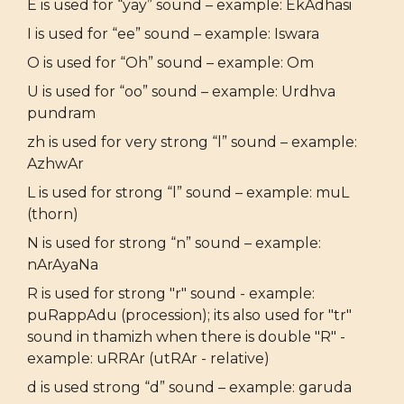
E is used for “yay” sound – example: EkAdhasi
I is used for “ee” sound – example: Iswara
O is used for “Oh” sound – example: Om
U is used for “oo” sound – example: Urdhva
pundram
zh is used for very strong “l” sound – example:
AzhwAr
L is used for strong “l” sound – example: muL
(thorn)
N is used for strong “n” sound – example:
nArAyaNa
R is used for strong "r" sound - example:
puRappAdu (procession); its also used for "tr"
sound in thamizh when there is double "R" -
example: uRRAr (utRAr - relative)
d is used strong “d” sound – example: garuda