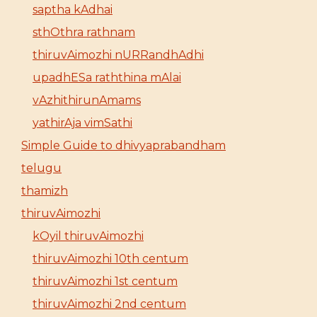
saptha kAdhai
sthOthra rathnam
thiruvAimozhi nURRandhAdhi
upadhESa raththina mAlai
vAzhithirunAmams
yathirAja vimSathi
Simple Guide to dhivyaprabandham
telugu
thamizh
thiruvAimozhi
kOyil thiruvAimozhi
thiruvAimozhi 10th centum
thiruvAimozhi 1st centum
thiruvAimozhi 2nd centum