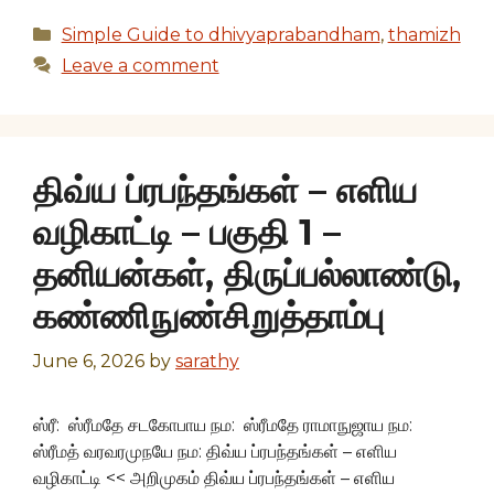
Categories
Simple Guide to dhivyaprabandham
,
thamizh
Leave a comment
திவ்ய ப்ரபந்தங்கள் – எளிய
வழிகாட்டி – பகுதி 1 –
தனியன்கள், திருப்பல்லாண்டு,
கண்ணிநுண்சிறுத்தாம்பு
June 6, 2026
by
sarathy
ஸ்ரீ: ஸ்ரீமதே சடகோபாய நம: ஸ்ரீமதே ராமாநுஜாய நம:
ஸ்ரீமத் வரவரமுநயே நம: திவ்ய ப்ரபந்தங்கள் – எளிய
வழிகாட்டி << அறிமுகம் திவ்ய ப்ரபந்தங்கள் – எளிய