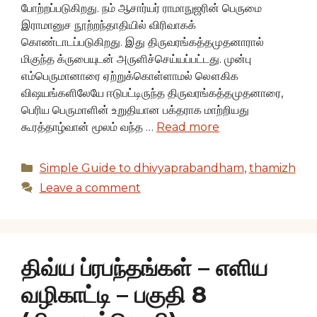
போற்றப்படுகிறது. நம் ஆசார்யர் ராமாநுஜரின் பெருமை
இராமானுச நூற்றந்தாதியில் விரிவாகக்
கொண்டாடப்படுகிறது. இது திருவரங்கத்தமுதனாரால்
மிகுந்த க்ருபையுடன் அருளிச்செய்யப்பட்டது. முன்பு
எம்பெருமானாரை ஏற்றுக்கொள்ளாமல் லௌகிக
விஷயங்களிலேயே ஈடுபட்டிருந்த திருவரங்கத்தமுதனாரை,
பெரிய பெருமாளின் உறுதியான பக்தராக மாற்றியது
கூரத்தாழ்வான் மூலம் வந்த …
Read more
Categories
Simple Guide to dhivyaprabandham
,
thamizh
Leave a comment
திவ்ய ப்ரபந்தங்கள் – எளிய
வழிகாட்டி – பகுதி 8