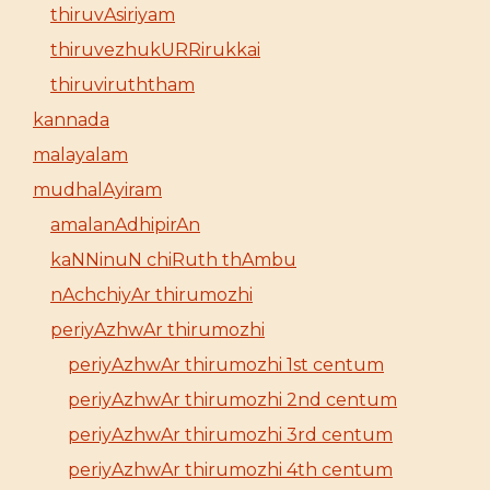
thiruvAsiriyam
thiruvezhukURRirukkai
thiruviruththam
kannada
malayalam
mudhalAyiram
amalanAdhipirAn
kaNNinuN chiRuth thAmbu
nAchchiyAr thirumozhi
periyAzhwAr thirumozhi
periyAzhwAr thirumozhi 1st centum
periyAzhwAr thirumozhi 2nd centum
periyAzhwAr thirumozhi 3rd centum
periyAzhwAr thirumozhi 4th centum