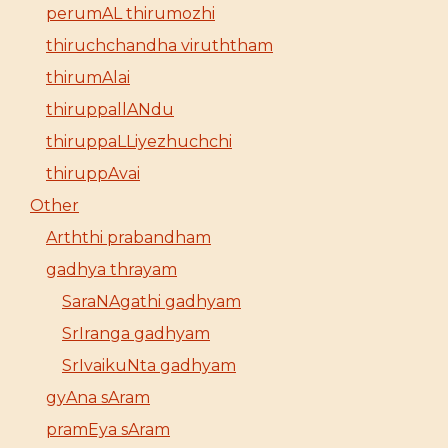
perumAL thirumozhi
thiruchchandha viruththam
thirumAlai
thiruppallANdu
thiruppaLLiyezhuchchi
thiruppAvai
Other
Arththi prabandham
gadhya thrayam
SaraNAgathi gadhyam
SrIranga gadhyam
SrIvaikuNta gadhyam
gyAna sAram
pramEya sAram