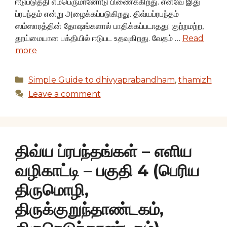
ஈடுபடுத்தி எம்பெருமானோடு பிணைக்கிறது. எனவே இது
ப்ரபந்தம் என்று அழைக்கப்படுகிறது. திவ்யப்ரபந்தம்
ஸம்ஸாரத்தின் தோஷங்களால் பாதிக்கப்படாதது; குற்றமற்ற,
தூய்மையான பக்தியில் ஈடுபட உதவுகிறது. வேதம் …
Read
more
Categories
Simple Guide to dhivyaprabandham
,
thamizh
Leave a comment
திவ்ய ப்ரபந்தங்கள் – எளிய
வழிகாட்டி – பகுதி 4 (பெரிய
திருமொழி,
திருக்குறுந்தாண்டகம்,