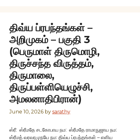
திவ்ய ப்ரபந்தங்கள் –
அறிமுகம் – பகுதி 3
(பெருமாள் திருமொழி,
திருச்சந்த விருத்தம்,
திருமாலை,
திருப்பள்ளியெழுச்சி,
அமலனாதிபிரான்)
June 10, 2026
by
sarathy
ஸ்ரீ: ஸ்ரீமதே சடகோபாய நம: ஸ்ரீமதே ராமாநுஜாய நம:
ஸ்ரீமத் வரவரமுநயே நம: திவ்ய ப்ரபந்தங்கள் – எளிய