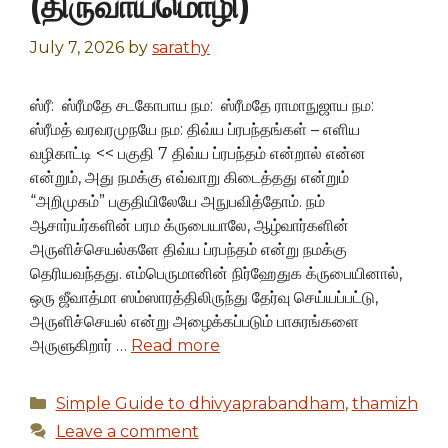
(திருவாய்மொழி)
July 7, 2026
by
sarathy
ஸ்ரீ: ஸ்ரீமதே சடகோபாய நம: ஸ்ரீமதே ராமாநுஜாய நம:
ஸ்ரீமத் வரவரமுநயே நம: திவ்ய ப்ரபந்தங்கள் – எளிய
வழிகாட்டி << பகுதி 7 திவ்ய ப்ரபந்தம் என்றால் என்ன
என்றும், அது நமக்கு எவ்வாறு கிடைத்தது என்றும்
“அறிமுகம்” பகுதியிலேயே அநுபவித்தோம். நம்
ஆசார்யர்களின் பரம க்ருபையாலே, ஆழ்வார்களின்
அருளிச்செயல்களே திவ்ய ப்ரபந்தம் என்று நமக்கு
தெரியவந்தது. எம்பெருமானின் நிர்ஹேதுக க்ருபையினால்,
ஒரு ஜீவாத்மா ஸம்ஸாரத்திலிருந்து தேர்வு செய்யப்பட்டு,
அருளிச்செயல் என்று அழைக்கப்படும் பாசுரங்களை
அருளுகிறார் …
Read more
Categories
Simple Guide to dhivyaprabandham
,
thamizh
Leave a comment