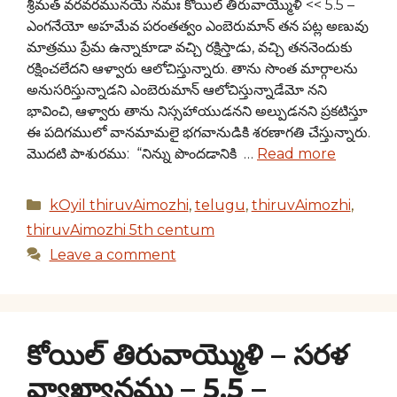
శ్రీమత్ వరవరమునయే నమః కోయిల్ తిరువాయ్మొళి << 5.5 –
ఎంగనేయో అహమేవ పరంతత్వం ఎంబెరుమాన్ తన పట్ల అణువు
మాత్రము ప్రేమ ఉన్నాకూడా వచ్చి రక్షిస్తాడు, వచ్చి తననెందుకు
రక్షించలేదని ఆళ్వారు ఆలోచిస్తున్నారు. తాను సొంత మార్గాలను
అనుసరిస్తున్నాడని ఎంబెరుమాన్ ఆలోచిస్తున్నాడేమో నని
భావించి, ఆళ్వారు తాను నిస్సహాయుడనని అల్పుడనని ప్రకటిస్తూ
ఈ పదిగములో వానమామలై భగవానుడికి శరణాగతి చేస్తున్నారు.
మొదటి పాశురము: “నిన్ను పొందడానికి …
Read more
Categories
kOyil thiruvAimozhi
,
telugu
,
thiruvAimozhi
,
thiruvAimozhi 5th centum
Leave a comment
కోయిల్ తిరువాయ్మొళి – సరళ
వ్యాఖ్యానము – 5.5 –