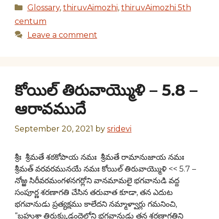
Categories
Glossary
,
thiruvAimozhi
,
thiruvAimozhi 5th
centum
Leave a comment
కోయిల్ తిరువాయ్మొళి – 5.8 –
ఆరావముదే
September 20, 2021
by
sridevi
శ్రీః శ్రీమతే శఠకోపాయ నమః శ్రీమతే రామానుజాయ నమః
శ్రీమత్ వరవరమునయే నమః కోయిల్ తిరువాయ్మొళి << 5.7 –
నోఱ్ఱ సిరీవరమంగళనగర్లోని వానమామలై భగవానుడి వద్ద
సంపూర్ణ శరణాగతి చేసిన తరువాత కూడా, తన ఎదుట
భగవానుడు ప్రత్యక్షము కాలేదని నమ్మాళ్వార్లు గమనించి,
“బహుశా తిరుక్కుడందైలోని భగవానుడు తన శరణాగతిని