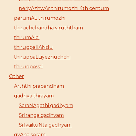
periyAzhwAr thirumozhi 4th centum
perumAL thirumozhi
thiruchchandha viruththam
thirumAlai
thiruppallANdu
thiruppaLLiyezhuchchi
thiruppAvai
Other
Arththi prabandham
gadhya thrayam
SaraNAgathi gadhyam
SrIranga gadhyam
SrIvaikuNta gadhyam
gyAna sAram