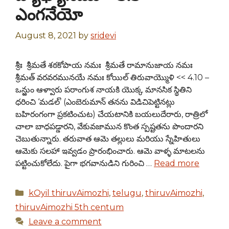
ఎంగనేయో
August 8, 2021
by
sridevi
శ్రీః శ్రీమతే శఠకోపాయ నమః శ్రీమతే రామానుజాయ నమః
శ్రీమత్ వరవరమునయే నమః కోయిల్ తిరువాయ్మొళి << 4.10 –
ఒన్ఱుం ఆళ్వారు పరాంగుశ నాయకి యొక్క మానసిక స్థితిని
ధరించి ‘మడల్’ (ఎంబెరుమాన్ తనను విడిచిపెట్టినట్లు
బహిరంగంగా ప్రకటించుట) చేయటానికి బయలుదేరారు, రాత్రిలో
చాలా బాధపడ్డారని, వేకువజామున కొంత స్పష్టతను పొందారని
చెబుతున్నారు. తరువాత ఆమె తల్లులు మరియు స్నేహితులు
ఆమెకు సలహా ఇవ్వడం ప్రారంభించారు. ఆమె వాళ్ళ మాటలను
పట్టించుకోలేదు. పైగా భగవానుడిని గురించి …
Read more
Categories
kOyil thiruvAimozhi
,
telugu
,
thiruvAimozhi
,
thiruvAimozhi 5th centum
Leave a comment