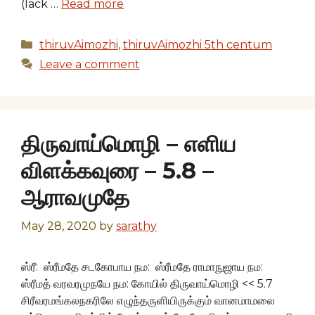
(lack …
Read more
Categories
thiruvAimozhi
,
thiruvAimozhi 5th centum
Leave a comment
திருவாய்மொழி – எளிய
விளக்கவுரை – 5.8 –
ஆராவமுதே
May 28, 2020
by
sarathy
ஸ்ரீ: ஸ்ரீமதே சடகோபாய நம: ஸ்ரீமதே ராமாநுஜாய நம:
ஸ்ரீமத் வரவரமுநயே நம: கோயில் திருவாய்மொழி << 5.7
சிரீவரமங்கலநகரிலே எழுந்தருளியிருக்கும் வானமாமலை