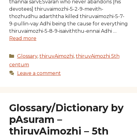
thannai sarvESvaran who never abandons [his
devotees] thiruvaimozhi-5-2-9-mevith-
thozhudhu adarththa killed thiruvaimozhi-5-7-
9-pullin-vay Adhi being the cause for everything
thiruvaimozhi-5-8-9-isaiviththu-ennai Adhi …
Read more
Categories
Glossary
,
thiruvAimozhi
,
thiruvAimozhi 5th
centum
Leave a comment
Glossary/Dictionary by
pAsuram –
thiruvAimozhi – 5th