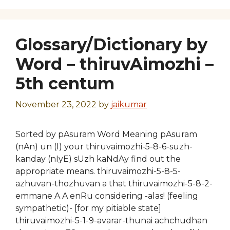
Glossary/Dictionary by
Word – thiruvAimozhi –
5th centum
November 23, 2022
by
jaikumar
Sorted by pAsuram Word Meaning pAsuram
(nAn) un (I) your thiruvaimozhi-5-8-6-suzh-
kanday (nIyE) sUzh kaNdAy find out the
appropriate means. thiruvaimozhi-5-8-5-
azhuvan-thozhuvan a that thiruvaimozhi-5-8-2-
emmane A A enRu considering -alas! (feeling
sympathetic)- [for my pitiable state]
thiruvaimozhi-5-1-9-avarar-thunai achchudhan