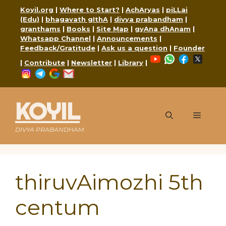
Skip
Koyil.org
|
Where to Start?
|
AchAryas
|
piLLai
to
(Edu)
|
bhagavath gIthA
|
divya prabandham
|
content
granthams
|
Books
|
Site Map
|
gyAna dhAnam
|
Whatsapp Channel
|
Announcements
|
Feedback/Gratitude
|
Ask us a question
|
Founder
YouTube
WhatsApp
Faceboo
X
|
Contribute
|
Newsletter
|
Library
|
Instagram
Telegram
Google
Mail
KOYIL
Menu
DIVYA PRABANDHAM
thiruvAimozhi 5th
centum