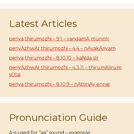
Latest Articles
periya thirumozhi – 9.1 – vangamA munnIr
periyAzhwAr thirumozhi – 4.4 – nAvakAriyam
periya thirumozhi – 8.10.10 – kaNda sIr
periyAzhwAr thirumozhi – 4.3.11 – thirumAlirum
sOlai
periya thirumozhi – 8.10.9 – nAttinAy ennai
Pronunciation Guide
A is used for “aa” sound – example: