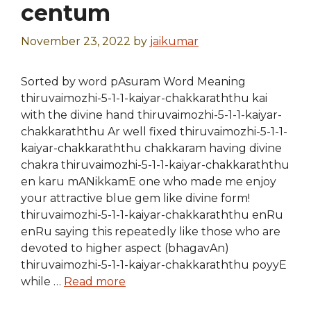
centum
November 23, 2022
by
jaikumar
Sorted by word pAsuram Word Meaning
thiruvaimozhi-5-1-1-kaiyar-chakkaraththu kai
with the divine hand thiruvaimozhi-5-1-1-kaiyar-
chakkaraththu Ar well fixed thiruvaimozhi-5-1-1-
kaiyar-chakkaraththu chakkaram having divine
chakra thiruvaimozhi-5-1-1-kaiyar-chakkaraththu
en karu mANikkamE one who made me enjoy
your attractive blue gem like divine form!
thiruvaimozhi-5-1-1-kaiyar-chakkaraththu enRu
enRu saying this repeatedly like those who are
devoted to higher aspect (bhagavAn)
thiruvaimozhi-5-1-1-kaiyar-chakkaraththu poyyE
while …
Read more