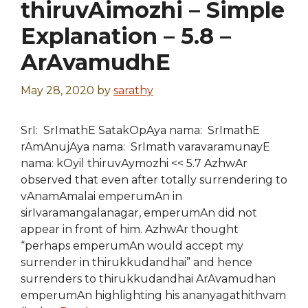
thiruvAimozhi – Simple
Explanation – 5.8 –
ArAvamudhE
May 28, 2020
by
sarathy
SrI: SrImathE SatakOpAya nama: SrImathE
rAmAnujAya nama: SrImath varavaramunayE
nama: kOyil thiruvAymozhi << 5.7 AzhwAr
observed that even after totally surrendering to
vAnamAmalai emperumAn in
sirIvaramangalanagar, emperumAn did not
appear in front of him. AzhwAr thought
“perhaps emperumAn would accept my
surrender in thirukkudandhai” and hence
surrenders to thirukkudandhai ArAvamudhan
emperumAn highlighting his ananyagathithvam