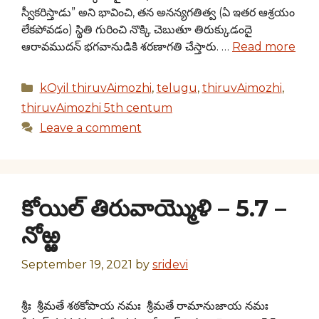
స్వీకరిస్తాడు” అని భావించి, తన అనన్యగతిత్వ (ఏ ఇతర ఆశ్రయం
లేకపోవడం) స్థితి గురించి నొక్కి చెబుతూ తిరుక్కుడందై
ఆరావముదన్ భగవానుడికి శరణాగతి చేస్తారు. …
Read more
Categories
kOyil thiruvAimozhi
,
telugu
,
thiruvAimozhi
,
thiruvAimozhi 5th centum
Leave a comment
కోయిల్ తిరువాయ్మొళి – 5.7 –
నోఱ్ఱ
September 19, 2021
by
sridevi
శ్రీః శ్రీమతే శఠకోపాయ నమః శ్రీమతే రామానుజాయ నమః