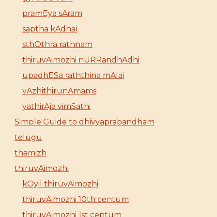
pramEya sAram
saptha kAdhai
sthOthra rathnam
thiruvAimozhi nURRandhAdhi
upadhESa raththina mAlai
vAzhithirunAmams
yathirAja vimSathi
Simple Guide to dhivyaprabandham
telugu
thamizh
thiruvAimozhi
kOyil thiruvAimozhi
thiruvAimozhi 10th centum
thiruvAimozhi 1st centum