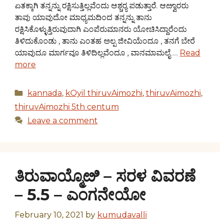
ಏತಕ್ಕಾಗಿ ತನ್ನನ್ನು ರಕ್ಷಿಸುತ್ತಿಲ್ಲವೆಂದು ಆಶ್ಚರ್‍ಯ ಪಡುತ್ತಾರೆ. ಆೞ್ವಾರರು
ತಾವು ಯಾವುದೋ ಮಾಧ್ಯಮದಿಂದ ತನ್ನನ್ನು ತಾನು
ರಕ್ಷಿಸಿಕೊಳ್ಳುತ್ತಿರುವುದಾಗಿ ಎಂಪೆರುಮಾನರು ಯೋಚಿಸಿದ್ದಾರೆಂದು
ತಿಳಿದುಕೊಂಡು , ತಾನು ಎಂತಹ ಅಲ್ಪ ಜೀವಿಯೆಂದೂ , ತನಗೆ ಬೇರೆ
ಯಾವುದೂ ಮಾರ್ಗವೂ ತಿಳಿದಿಲ್ಲವೆಂದೂ , ವಾನಮಾಮಲೈ …
Read
more
Categories
kannada
,
kOyil thiruvAimozhi
,
thiruvAimozhi
,
thiruvAimozhi 5th centum
Leave a comment
ತಿರುವಾಯ್ಮೊೞಿ – ಸರಳ ವಿವರಣೆ
– 5.5 – ಎಂಗನೇಯೋ
February 10, 2021
by
kumudavalli