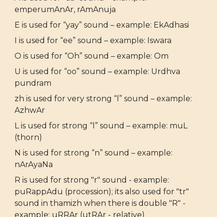
emperumAnAr, rAmAnuja
E is used for “yay” sound – example: EkAdhasi
I is used for “ee” sound – example: Iswara
O is used for “Oh” sound – example: Om
U is used for “oo” sound – example: Urdhva
pundram
zh is used for very strong “l” sound – example:
AzhwAr
L is used for strong “l” sound – example: muL
(thorn)
N is used for strong “n” sound – example:
nArAyaNa
R is used for strong "r" sound - example:
puRappAdu (procession); its also used for "tr"
sound in thamizh when there is double "R" -
example: uRRAr (utRAr - relative)