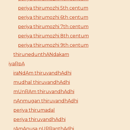
periya thirumozhi 5th centum
periya thirumozhi 6th centum
periya thirumozhi 7th centum
periya thirumozhi 8th centum
periya thirumozhi 9th centum
thirunedunthANdakam
iyaRpA
iraNdAm thiruvandhAdhi
mudhal thiruvandhAdhi
mUnRAm thiruvandhAdhi
nAnmugan thiruvandhAdhi
periya thirumadal
periya thiruvandhAdhi
rAmAnusa nURRanthAdhi