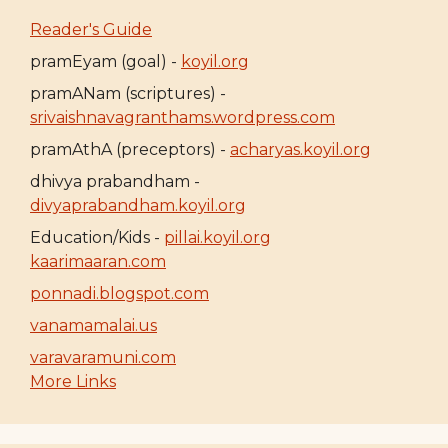
Reader's Guide
pramEyam (goal) -
koyil.org
pramANam (scriptures) -
srivaishnavagranthams.wordpress.com
pramAthA (preceptors) -
acharyas.koyil.org
dhivya prabandham -
divyaprabandham.koyil.org
Education/Kids -
pillai.koyil.org
kaarimaaran.com
ponnadi.blogspot.com
vanamamalai.us
varavaramuni.com
More Links