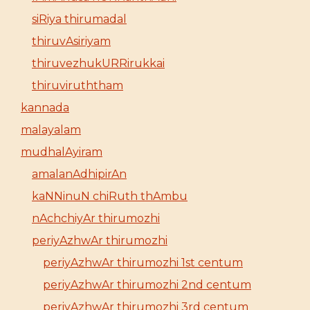
siRiya thirumadal
thiruvAsiriyam
thiruvezhukURRirukkai
thiruviruththam
kannada
malayalam
mudhalAyiram
amalanAdhipirAn
kaNNinuN chiRuth thAmbu
nAchchiyAr thirumozhi
periyAzhwAr thirumozhi
periyAzhwAr thirumozhi 1st centum
periyAzhwAr thirumozhi 2nd centum
periyAzhwAr thirumozhi 3rd centum