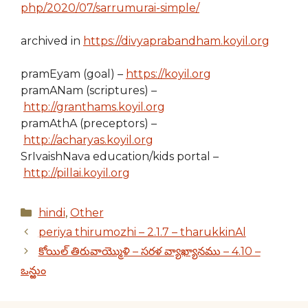
php/2020/07/sarrumurai-simple/
archived in
https://divyaprabandham.koyil.org
pramEyam (goal) –
https://koyil.org
pramANam (scriptures) –
http://granthams.koyil.org
pramAthA (preceptors) –
http://acharyas.koyil.org
SrIvaishNava education/kids portal –
http://pillai.koyil.org
Categories
hindi
,
Other
periya thirumozhi – 2.1.7 – tharukkinAl
కోయిల్ తిరువాయ్మొళి – సరళ వ్యాఖ్యానము – 4.10 –
ఒన్ఱుం