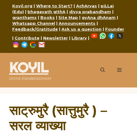
Skip
Koyil.org
|
Where to Start?
|
AchAryas
|
piLLai
to
(Edu)
|
bhagavath gIthA
|
divya prabandham
|
content
granthams
|
Books
|
Site Map
|
gyAna dhAnam
|
Whatsapp Channel
|
Announcements
|
Feedback/Gratitude
|
Ask us a question
|
Founder
YouTube
WhatsApp
Faceboo
X
|
Contribute
|
Newsletter
|
Library
|
Instagram
Telegram
Google
Mail
KOYIL
Menu
DIVYA PRABANDHAM
साट्रुमुरै (सात्तुमुरै ) –
सरल व्याख्या