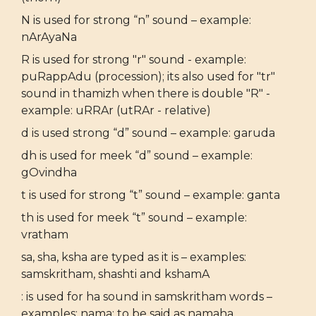
N is used for strong “n” sound – example:
nArAyaNa
R is used for strong "r" sound - example:
puRappAdu (procession); its also used for "tr"
sound in thamizh when there is double "R" -
example: uRRAr (utRAr - relative)
d is used strong “d” sound – example: garuda
dh is used for meek “d” sound – example:
gOvindha
t is used for strong “t” sound – example: ganta
th is used for meek “t” sound – example:
vratham
sa, sha, ksha are typed as it is – examples:
samskritham, shashti and kshamA
: is used for ha sound in samskritham words –
examples: nama: to be said as namaha