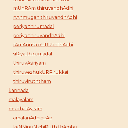
mUnRAm thiruvandhAdhi
nAnmugan thiruvandhAdhi
periya thirumadal
periya thiruvandhAdhi
rAmAnusa nURRanthAdhi
siRiya thirumadal
thiruvAsiriyam
thiruvezhukURRirukkai
thiruviruththam
kannada
malayalam
mudhalAyiram
amalanAdhipirAn
kaNNinuN chiRuth thAmbu