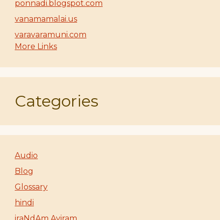
ponnadi.blogspot.com
vanamamalai.us
varavaramuni.com
More Links
Categories
Audio
Blog
Glossary
hindi
iraNdAm Ayiram