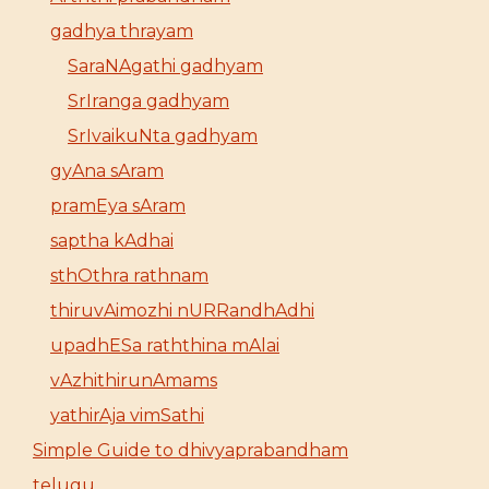
gadhya thrayam
SaraNAgathi gadhyam
SrIranga gadhyam
SrIvaikuNta gadhyam
gyAna sAram
pramEya sAram
saptha kAdhai
sthOthra rathnam
thiruvAimozhi nURRandhAdhi
upadhESa raththina mAlai
vAzhithirunAmams
yathirAja vimSathi
Simple Guide to dhivyaprabandham
telugu