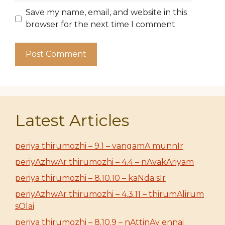
Save my name, email, and website in this
browser for the next time I comment.
Latest Articles
periya thirumozhi – 9.1 – vangamA munnIr
periyAzhwAr thirumozhi – 4.4 – nAvakAriyam
periya thirumozhi – 8.10.10 – kaNda sIr
periyAzhwAr thirumozhi – 4.3.11 – thirumAlirum
sOlai
periya thirumozhi – 8.10.9 – nAttinAy ennai