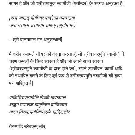
सागर है और जो श्रीरामानुज स्वामीजी (यतीन्द्र) के अत्यंत अनुरक्त हैI
[रम्य जामातृ योगीन्द्र पादरेखा मयम सदा
तथा यत्तात्म
सत्तादिम रामानुज मुनीम भजे
– श्री वानमामलै मट अनुसन्धानं]
मैं श्रीवानमामलै जीयर की वंदना करता हूँ, जो श्रीवरवरमुनि स्वामीजी के
चरण कमलों के चिन्ह स्वरूप है और जो अपने सच्चे स्वरूप
(श्रीवरवरमुनि स्वामीजी के दास होने का), अपने उपजीवन, कार्यों आदि
को स्थापित करने के लिए पूर्ण रूप से श्रीवरवरमुनि स्वामीजी की कृपा
पर आश्रित है|
वाळि
तिरुवायमोलि पिळ्ळै
मादगवाल
वाळुम मणावाळ
मामुनिवन वा
ळि
यवन
मारन तिरुवायमो
ळि
प्पोरुळै
मानिलत्तोर
तेरुम्पडि उरैक्कुम् सीर्