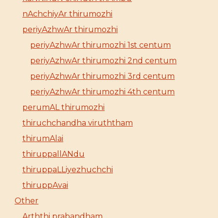
nAchchiyAr thirumozhi
periyAzhwAr thirumozhi
periyAzhwAr thirumozhi 1st centum
periyAzhwAr thirumozhi 2nd centum
periyAzhwAr thirumozhi 3rd centum
periyAzhwAr thirumozhi 4th centum
perumAL thirumozhi
thiruchchandha viruththam
thirumAlai
thiruppallANdu
thiruppaLLiyezhuchchi
thiruppAvai
Other
Arththi prabandham