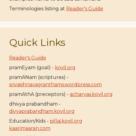
Terminologies listing at
Reader's Guide
Quick Links
Reader's Guide
pramEyam (goal) -
koyil.org
pramANam (scriptures) -
srivaishnavagranthams.wordpress.com
pramAthA (preceptors) -
acharyas.koyil.org
dhivya prabandham -
divyaprabandham.koyil.org
Education/Kids -
pillai.koyil.org
kaarimaaran.com