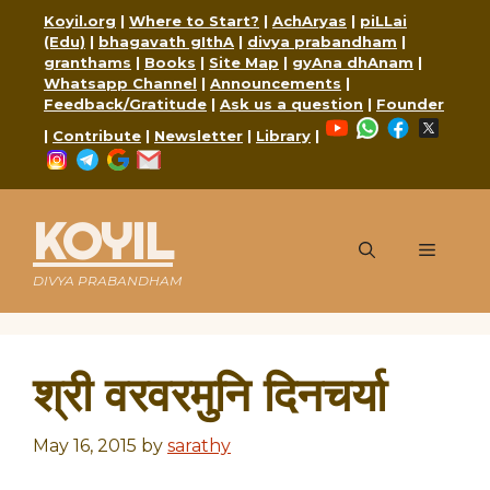
Skip
Koyil.org
|
Where to Start?
|
AchAryas
|
piLLai
to
(Edu)
|
bhagavath gIthA
|
divya prabandham
|
content
granthams
|
Books
|
Site Map
|
gyAna dhAnam
|
Whatsapp Channel
|
Announcements
|
Feedback/Gratitude
|
Ask us a question
|
Founder
YouTube
WhatsApp
Faceboo
X
|
Contribute
|
Newsletter
|
Library
|
Instagram
Telegram
Google
Mail
KOYIL
Menu
DIVYA PRABANDHAM
श्री वरवरमुनि दिनचर्या
May 16, 2015
by
sarathy