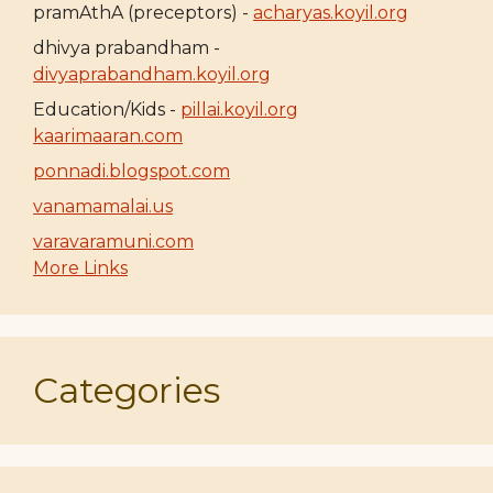
pramAthA (preceptors) -
acharyas.koyil.org
dhivya prabandham -
divyaprabandham.koyil.org
Education/Kids -
pillai.koyil.org
kaarimaaran.com
ponnadi.blogspot.com
vanamamalai.us
varavaramuni.com
More Links
Categories