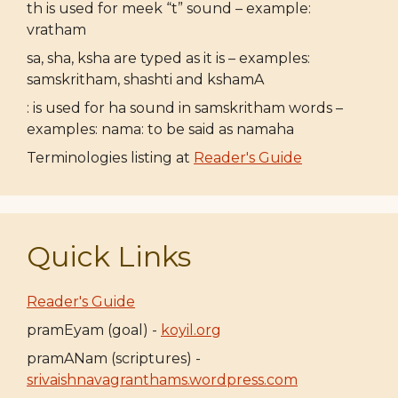
th is used for meek “t” sound – example:
vratham
sa, sha, ksha are typed as it is – examples:
samskritham, shashti and kshamA
: is used for ha sound in samskritham words –
examples: nama: to be said as namaha
Terminologies listing at
Reader's Guide
Quick Links
Reader's Guide
pramEyam (goal) -
koyil.org
pramANam (scriptures) -
srivaishnavagranthams.wordpress.com