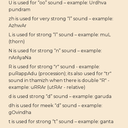
U is used for “oo” sound – example: Urdhva
pundram
zh is used for very strong “l” sound – example:
AzhwAr
L is used for strong “l” sound – example: muL
(thorn)
N is used for strong “n” sound – example:
nArAyaNa
R is used for strong "r" sound - example:
puRappAdu (procession); its also used for "tr"
sound in thamizh when there is double "R" -
example: uRRAr (utRAr - relative)
d is used strong “d” sound – example: garuda
dh is used for meek “d” sound – example:
gOvindha
t is used for strong “t” sound – example: ganta