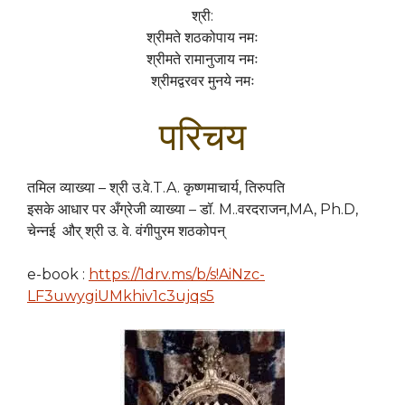
श्री:
श्रीमते शठकोपाय नमः
श्रीमते रामानुजाय नमः
श्रीमद्वरवर मुनये नमः
परिचय
तमिल व्याख्या – श्री उ.वे.T.A. कृष्णमाचार्य, तिरुपति
इसके आधार पर अँग्रेजी व्याख्या – डॉ. M..वरदराजन,MA, Ph.D,
चेन्नई और् श्री उ. वे. वंगीपुरम शठकोपन्
e-book :
https://1drv.ms/b/s!AiNzc-
LF3uwygiUMkhiv1c3ujqs5