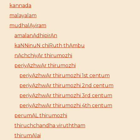
kannada
malayalam
mudhalAyiram
amalanAdhipirAn
kaNNinuN chiRuth thAmbu
nAchchiyAr thirumozhi
periyAzhwAr thirumozhi
periyAzhwAr thirumozhi 1st centum
periyAzhwAr thirumozhi 2nd centum
periyAzhwAr thirumozhi 3rd centum
periyAzhwAr thirumozhi 4th centum
perumAL thirumozhi
thiruchchandha viruththam
thirumAlai