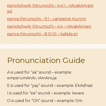
periyAzhwAr thirumozhi – 4.4.1 – nAvakAriyam
sol
periya thirumozhi – 9.1 – vangamA munnIr
periyAzhwAr thirumozhi – 4.4 – nAvakAriyam
periya thirumozhi – 8.10.10 – kaNda sIr
Pronunciation Guide
A is used for “aa” sound – example:
emperumAnAr, rAmAnuja
E is used for “yay” sound – example: EkAdhasi
I is used for “ee” sound – example: Iswara
O is used for “Oh” sound – example: Om