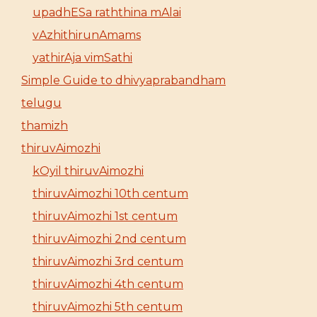
upadhESa raththina mAlai
vAzhithirunAmams
yathirAja vimSathi
Simple Guide to dhivyaprabandham
telugu
thamizh
thiruvAimozhi
kOyil thiruvAimozhi
thiruvAimozhi 10th centum
thiruvAimozhi 1st centum
thiruvAimozhi 2nd centum
thiruvAimozhi 3rd centum
thiruvAimozhi 4th centum
thiruvAimozhi 5th centum