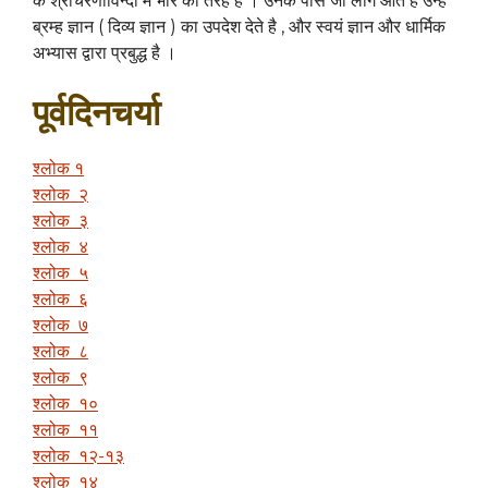
के श्रीचरणाविन्दो मेँ भौरे की तरह है । उनके पास जो लोग आते है उन्हे
ब्रम्ह ज्ञान ( दिव्य ज्ञान ) का उपदेश देते है , और स्वयं ज्ञान और धार्मिक
अभ्यास द्वारा प्रबुद्ध है ।
पूर्वदिनचर्या
श्लोक १
श्लोक २
श्लोक ३
श्लोक ४
श्लोक ५
श्लोक ६
श्लोक ७
श्लोक ८
श्लोक ९
श्लोक १०
श्लोक ११
श्लोक १२-१३
श्लोक १४