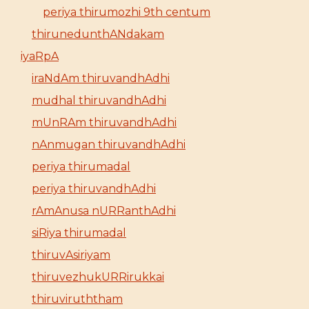
periya thirumozhi 9th centum
thirunedunthANdakam
iyaRpA
iraNdAm thiruvandhAdhi
mudhal thiruvandhAdhi
mUnRAm thiruvandhAdhi
nAnmugan thiruvandhAdhi
periya thirumadal
periya thiruvandhAdhi
rAmAnusa nURRanthAdhi
siRiya thirumadal
thiruvAsiriyam
thiruvezhukURRirukkai
thiruviruththam