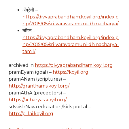
अँग्रेजी –
https://divyaprabandham.koyil.org/index.p
hp/2015/05/
sri-varavaramuni-dhinacharya
/
तमिल –
https://divyaprabandham.koyil.org/index.p
hp/2015/05/sri-varavaramuni-dhinacharya-
tamil/
archived in
https://divyaprabandham.koyil.org
pramEyam (goal) –
https://koyil.org
pramANam (scriptures) –
http://granthams.koyil.org/
pramAthA (preceptors) –
https://acharyas.koyil.org/
srIvaishNava education/kids portal –
http://pillai.koyil.org