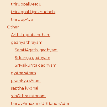
thiruppallANdu
thiruppaLLiyezhuchchi
thiruppAvai
Other
Arththi prabandham
gadhya thrayam
SaraNAgathi gadhyam
SrIranga gadhyam
SrIvaikuNta gadhyam
gyAna sAram
pramEya sAram
saptha kAdhai
sthOthra rathnam
thiruvAimozhi nURRandhAdhi