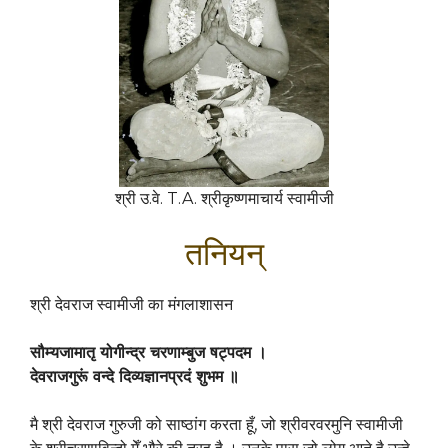
श्री उ.वे. T.A. श्रीकृष्णमाचार्य स्वामीजी
तनियन्
श्री देवराज स्वामीजी का मंगलाशासन
सौम्यजामातृ योगीन्द्र चरणाम्बुज षट्पदम ।
देवराजगुरूं वन्दे दिव्यज्ञानप्रदं शुभम ॥
मै श्री देवराज गुरुजी को साष्ठांग करता हूँ, जो श्रीवरवरमुनि स्वामीजी