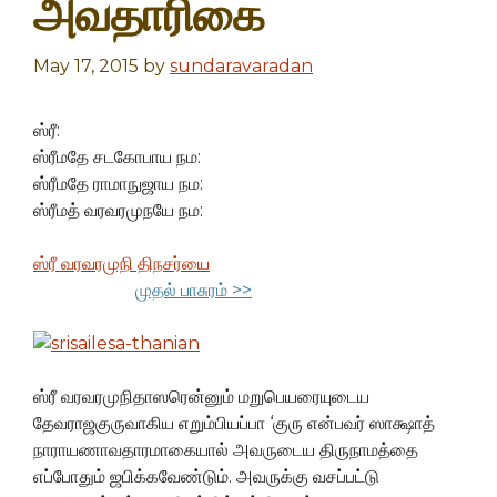
அவதாரிகை
May 17, 2015
by
sundaravaradan
ஸ்ரீ:
ஸ்ரீமதே சடகோபாய நம:
ஸ்ரீமதே ராமாநுஜாய நம:
ஸ்ரீமத் வரவரமுநயே நம:
ஸ்ரீ வரவரமுநி திநசர்யை
முதல் பாசுரம் >>
ஸ்ரீ வரவரமுநிதாஸரென்னும் மறுபெயரையுடைய
தேவராஜகுருவாகிய எறும்பியப்பா ‘குரு என்பவர் ஸாக்ஷாத்
நாராயணாவதாரமாகையால் அவருடைய திருநாமத்தை
எப்போதும் ஜபிக்கவேண்டும். அவருக்கு வசப்பட்டு