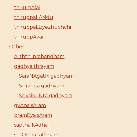
thirumAlai
thiruppallANdu
thiruppaLLiyezhuchchi
thiruppAvai
Other
Arththi prabandham
gadhya thrayam
SaraNAgathi gadhyam
SrIranga gadhyam
SrIvaikuNta gadhyam
gyAna sAram
pramEya sAram
saptha kAdhai
sthOthra rathnam