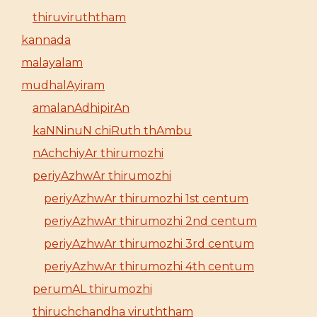
thiruviruththam
kannada
malayalam
mudhalAyiram
amalanAdhipirAn
kaNNinuN chiRuth thAmbu
nAchchiyAr thirumozhi
periyAzhwAr thirumozhi
periyAzhwAr thirumozhi 1st centum
periyAzhwAr thirumozhi 2nd centum
periyAzhwAr thirumozhi 3rd centum
periyAzhwAr thirumozhi 4th centum
perumAL thirumozhi
thiruchchandha viruththam