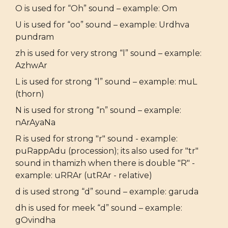
O is used for “Oh” sound – example: Om
U is used for “oo” sound – example: Urdhva
pundram
zh is used for very strong “l” sound – example:
AzhwAr
L is used for strong “l” sound – example: muL
(thorn)
N is used for strong “n” sound – example:
nArAyaNa
R is used for strong "r" sound - example:
puRappAdu (procession); its also used for "tr"
sound in thamizh when there is double "R" -
example: uRRAr (utRAr - relative)
d is used strong “d” sound – example: garuda
dh is used for meek “d” sound – example:
gOvindha