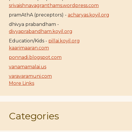
srivaishnavagranthams.wordpress.com
pramAthA (preceptors) -
acharyas.koyil.org
dhivya prabandham -
divyaprabandham.koyil.org
Education/Kids -
pillai.koyil.org
kaarimaaran.com
ponnadi.blogspot.com
vanamamalai.us
varavaramuni.com
More Links
Categories