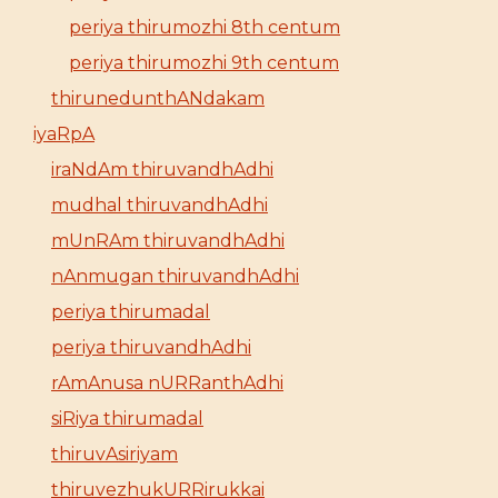
periya thirumozhi 8th centum
periya thirumozhi 9th centum
thirunedunthANdakam
iyaRpA
iraNdAm thiruvandhAdhi
mudhal thiruvandhAdhi
mUnRAm thiruvandhAdhi
nAnmugan thiruvandhAdhi
periya thirumadal
periya thiruvandhAdhi
rAmAnusa nURRanthAdhi
siRiya thirumadal
thiruvAsiriyam
thiruvezhukURRirukkai