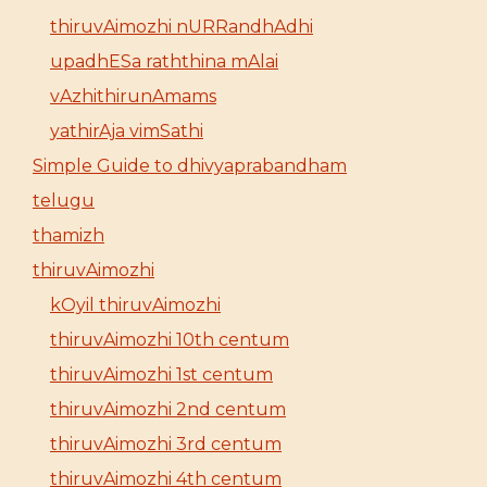
thiruvAimozhi nURRandhAdhi
upadhESa raththina mAlai
vAzhithirunAmams
yathirAja vimSathi
Simple Guide to dhivyaprabandham
telugu
thamizh
thiruvAimozhi
kOyil thiruvAimozhi
thiruvAimozhi 10th centum
thiruvAimozhi 1st centum
thiruvAimozhi 2nd centum
thiruvAimozhi 3rd centum
thiruvAimozhi 4th centum