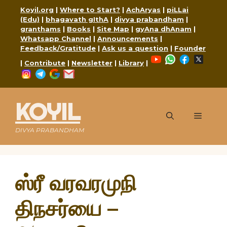
Skip
Koyil.org
|
Where to Start?
|
AchAryas
|
piLLai
to
(Edu)
|
bhagavath gIthA
|
divya prabandham
|
content
granthams
|
Books
|
Site Map
|
gyAna dhAnam
|
Whatsapp Channel
|
Announcements
|
Feedback/Gratitude
|
Ask us a question
|
Founder
YouTube
WhatsApp
Faceboo
X
|
Contribute
|
Newsletter
|
Library
|
Instagram
Telegram
Google
Mail
KOYIL
Menu
DIVYA PRABANDHAM
ஸ்ரீ வரவரமுநி
திநசர்யை –