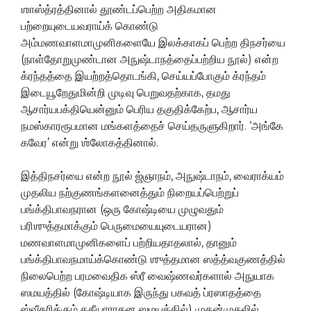
ஶாஸ்த்ரத்தினால் தூண்டப்பெற்ற அதிகமான
பற்றையுடையவராய்க் கொண்டு
அம்மணவாளமாமுனிகளையே இலக்காகப் பெற்ற திநசர்யை
(நாள்தோறுமுண்டான அநுஷ்டாநத்தைப்பற்றிய நூல்) என்ற
க்ரந்தத்தை இயற்றத்தொடங்கி, செய்யப்போகும் க்ரந்தம்
இடையூறேதுமின்றி முடிவு பெறுவதற்காக, தமது
ஆசார்யபக்தியென்னும் பெரிய தகுதிக்கேற்ப, ஆசார்ய
நமஸ்காரரூபமான மங்களத்தைச் செய்தருளுகிறார். ‘அங்கே
கவேர’ என்று ஶ்லோகத்தினால்.
இத்திநசர்யை என்ற நூல் ஜ்ஞாநம், அநுஷ்டாநம், வைராக்யம்
முதலிய நற்குணங்களனைத்தும் நிறையப்பெற்றுப்
பங்க்திபாவநரான (ஒரு கோஷ்டியை முழுவதும்
பரிஶுத்தமாக்கும் பெருமையையுடையரான)
மணவாளமாமுனிகளைப் பற்றியதாதலால், தானும்
பங்க்திபாவநமாய்க்கொண்டு ஶுத்தமான ஸத்த்வகுணத்தில்
நிலைபெற்ற பரமவைதிக ஸ்ரீ வைஷ்ணவர்களால் அநுயாக
ஸமயத்தில் (கோஷ்டியாக இருந்து பகவத் ப்ரஸாதத்தை
ஸ்வீகரிக்கும் ததீயாராதன ஸமயத்தில்) முதன்முதலில்