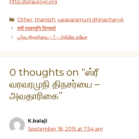
http://pillai.koyil.org
Categories
Other
,
thamizh
,
varavaramuni dhinacharyA
श्री वरवरमुनि दिनचर्या
பூர்வ திநசர்யை – 1 – அங்கே கவேர
0 thoughts on “ஸ்ரீ
வரவரமுநி திநசர்யை –
அவதாரிகை”
K.balaji
September 18, 2015 at 7:54 am