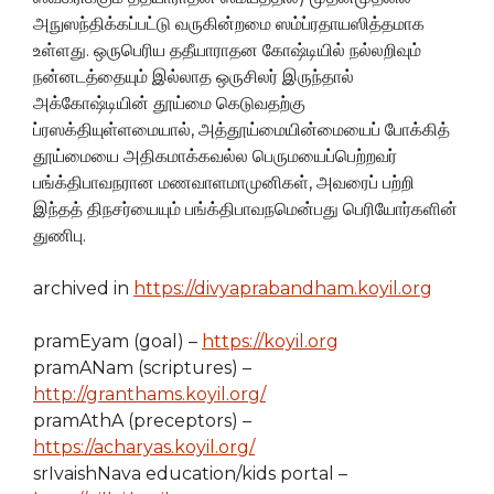
அநுஸந்திக்கப்பட்டு வருகின்றமை ஸம்ப்ரதாயஸித்தமாக
உள்ளது. ஒருபெரிய ததீயாராதன கோஷ்டியில் நல்லறிவும்
நன்னடத்தையும் இல்லாத ஒருசிலர் இருந்தால்
அக்கோஷ்டியின் தூய்மை கெடுவதற்கு
ப்ரஸக்தியுள்ளமையால், அத்தூய்மையின்மையைப் போக்கித்
தூய்மையை அதிகமாக்கவல்ல பெருமயைப்பெற்றவர்
பங்க்திபாவநரான மணவாளமாமுனிகள், அவரைப் பற்றி
இந்தத் திநசர்யையும் பங்க்திபாவநமென்பது பெரியோர்களின்
துணிபு.
archived in
https://divyaprabandham.koyil.org
pramEyam (goal) –
https://koyil.org
pramANam (scriptures) –
http://granthams.koyil.org/
pramAthA (preceptors) –
https://acharyas.koyil.org/
srIvaishNava education/kids portal –