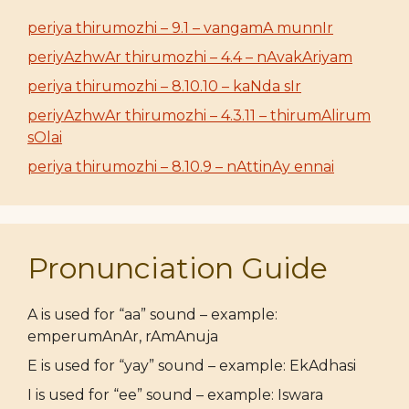
periya thirumozhi – 9.1 – vangamA munnIr
periyAzhwAr thirumozhi – 4.4 – nAvakAriyam
periya thirumozhi – 8.10.10 – kaNda sIr
periyAzhwAr thirumozhi – 4.3.11 – thirumAlirum
sOlai
periya thirumozhi – 8.10.9 – nAttinAy ennai
Pronunciation Guide
A is used for “aa” sound – example:
emperumAnAr, rAmAnuja
E is used for “yay” sound – example: EkAdhasi
I is used for “ee” sound – example: Iswara