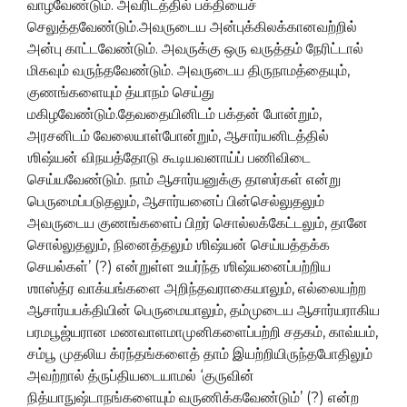
வாழவேண்டும். அவரிடத்தில் பக்தியைச்
செலுத்தவேண்டும்.அவருடைய அன்புக்கிலக்கானவற்றில்
அன்பு காட்டவேண்டும். அவருக்கு ஒரு வருத்தம் நேரிட்டால்
மிகவும் வருந்தவேண்டும். அவருடைய திருநாமத்தையும்,
குணங்களையும் த்யாநம் செய்து
மகிழவேண்டும்.தேவதையினிடம் பக்தன் போன்றும்,
அரசனிடம் வேலையாள்போன்றும், ஆசார்யனிடத்தில்
ஶிஷ்யன் விநயத்தோடு கூடியவனாய்ப் பணிவிடை
செய்யவேண்டும். நாம் ஆசார்யனுக்கு தாஸர்கள் என்று
பெருமைப்படுதலும், ஆசார்யனைப் பின்செல்லுதலும்
அவருடைய குணங்களைப் பிறர் சொல்லக்கேட்டலும், தானே
சொல்லுதலும், நினைத்தலும் ஶிஷ்யன் செய்யத்தக்க
செயல்கள்’ (?) என்றுள்ள உயர்ந்த ஶிஷ்யனைப்பற்றிய
ஶாஸ்த்ர வாக்யங்களை அறிந்தவராகையாலும், எல்லையற்ற
ஆசார்யபக்தியின் பெருமையாலும், தம்முடைய ஆசார்யராகிய
பரமபூஜ்யரான மணவாளமாமுனிகளைப்பற்றி சதகம், காவ்யம்,
சம்பூ முதலிய க்ரந்தங்களைத் தாம் இயற்றியிருந்தபோதிலும்
அவற்றால் த்ருப்தியடையாமல் ‘குருவின்
நித்யாநுஷ்டாநங்களையும் வருணிக்கவேண்டும்’ (?) என்ற