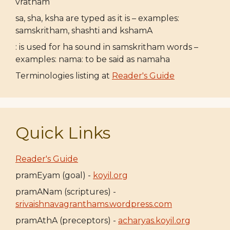
vratham
sa, sha, ksha are typed as it is – examples:
samskritham, shashti and kshamA
: is used for ha sound in samskritham words –
examples: nama: to be said as namaha
Terminologies listing at
Reader's Guide
Quick Links
Reader's Guide
pramEyam (goal) -
koyil.org
pramANam (scriptures) -
srivaishnavagranthams.wordpress.com
pramAthA (preceptors) -
acharyas.koyil.org