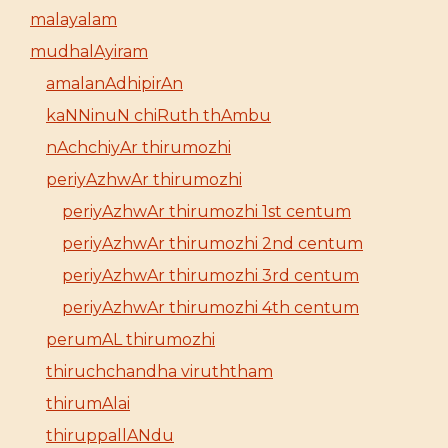
malayalam
mudhalAyiram
amalanAdhipirAn
kaNNinuN chiRuth thAmbu
nAchchiyAr thirumozhi
periyAzhwAr thirumozhi
periyAzhwAr thirumozhi 1st centum
periyAzhwAr thirumozhi 2nd centum
periyAzhwAr thirumozhi 3rd centum
periyAzhwAr thirumozhi 4th centum
perumAL thirumozhi
thiruchchandha viruththam
thirumAlai
thiruppallANdu