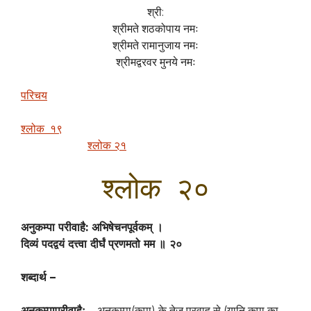
श्री:
श्रीमते शठकोपाय नमः
श्रीमते रामानुजाय नमः
श्रीमद्वरवर मुनये नमः
परिचय
श्लोक १९
श्लोक २१
श्लोक २०
अनुकम्पा परीवाहै: अभिषेचनपूर्वकम् ।
दिव्यं पदद्वयं दत्त्वा दीर्घं प्रणमतो मम ॥ २०
शब्दार्थ –
अनुकम्पापरीवाहैः
– अनुकम्पा(कृपा) के तेज़ प्रवाह से (यानि कृपा का