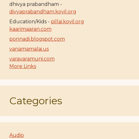
dhivya prabandham -
divyaprabandham.koyil.org
Education/Kids -
pillai.koyil.org
kaarimaaran.com
ponnadi.blogspot.com
vanamamalai.us
varavaramuni.com
More Links
Categories
Audio