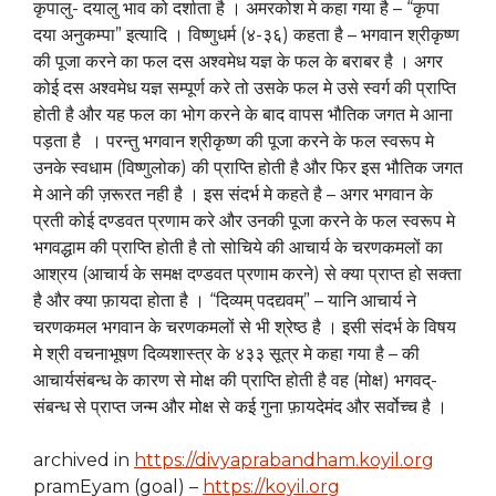
कृपालु- दयालु भाव को दर्शाता है । अमरकोश मे कहा गया है – “कृपा
दया अनुकम्पा” इत्यादि । विष्णुधर्म (४-३६) कहता है – भगवान श्रीकृष्ण
की पूजा करने का फल दस अश्वमेध यज्ञ के फल के बराबर है । अगर
कोई दस अश्वमेध यज्ञ सम्पूर्ण करे तो उसके फल मे उसे स्वर्ग की प्राप्ति
होती है और यह फल का भोग करने के बाद वापस भौतिक जगत मे आना
पड़ता है । परन्तु भगवान श्रीकृष्ण की पूजा करने के फल स्वरूप मे
उनके स्वधाम (विष्णुलोक) की प्राप्ति होती है और फिर इस भौतिक जगत
मे आने की ज़रूरत नही है । इस संदर्भ मे कहते है – अगर भगवान के
प्रती कोई दण्डवत प्रणाम करे और उनकी पूजा करने के फल स्वरूप मे
भगवद्धाम की प्राप्ति होती है तो सोचिये की आचार्य के चरणकमलों का
आश्रय (आचार्य के समक्ष दण्डवत प्रणाम करने) से क्या प्राप्त हो सक्ता
है और क्या फ़ायदा होता है । “दिव्यम् पदद्यवम्” – यानि आचार्य ने
चरणकमल भगवान के चरणकमलों से भी श्रेष्ठ है । इसी संदर्भ के विषय
मे श्री वचनाभूषण दिव्यशास्त्र के ४३३ सूत्र मे कहा गया है – की
आचार्यसंबन्ध के कारण से मोक्ष की प्राप्ति होती है वह (मोक्ष) भगवद्-
संबन्ध से प्राप्त जन्म और मोक्ष से कई गुना फ़ायदेमंद और सर्वोच्च है ।
archived in
https://divyaprabandham.koyil.org
pramEyam (goal) –
https://koyil.org