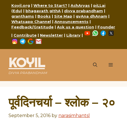
Skip
Koyil.org
|
Where to Start?
|
AchAryas
|
piLLai
to
(Edu)
|
bhagavath gIthA
|
divya prabandham
|
content
granthams
|
Books
|
Site Map
|
gyAna dhAnam
|
Whatsapp Channel
|
Announcements
|
Feedback/Gratitude
|
Ask us a question
|
Founder
YouTube
WhatsApp
Faceboo
X
|
Contribute
|
Newsletter
|
Library
|
Instagram
Telegram
Google
Mail
KOYIL
Menu
DIVYA PRABANDHAM
पूर्वदिनचर्या – श्लोक – २०
September 5, 2016
by
narasimhantsl