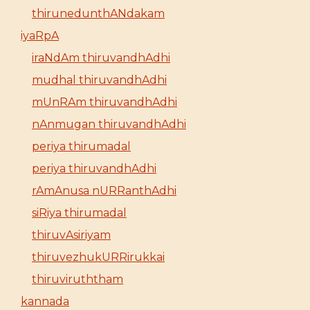
thirunedunthANdakam
iyaRpA
iraNdAm thiruvandhAdhi
mudhal thiruvandhAdhi
mUnRAm thiruvandhAdhi
nAnmugan thiruvandhAdhi
periya thirumadal
periya thiruvandhAdhi
rAmAnusa nURRanthAdhi
siRiya thirumadal
thiruvAsiriyam
thiruvezhukURRirukkai
thiruviruththam
kannada