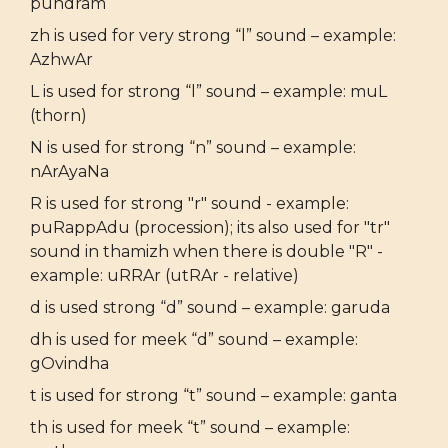
pundram
zh is used for very strong “l” sound – example:
AzhwAr
L is used for strong “l” sound – example: muL
(thorn)
N is used for strong “n” sound – example:
nArAyaNa
R is used for strong "r" sound - example:
puRappAdu (procession); its also used for "tr"
sound in thamizh when there is double "R" -
example: uRRAr (utRAr - relative)
d is used strong “d” sound – example: garuda
dh is used for meek “d” sound – example:
gOvindha
t is used for strong “t” sound – example: ganta
th is used for meek “t” sound – example: