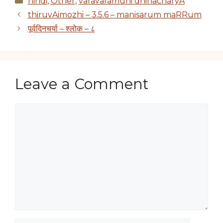
hindi
,
Other
,
varavaramuni dhinacharyA
thiruvAimozhi – 3.5.6 – manisarum maRRum
पूर्वदिनचर्या – श्लोक – ८
Leave a Comment
Comment