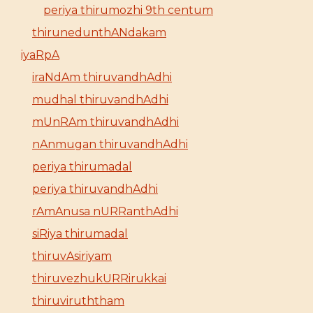
periya thirumozhi 9th centum
thirunedunthANdakam
iyaRpA
iraNdAm thiruvandhAdhi
mudhal thiruvandhAdhi
mUnRAm thiruvandhAdhi
nAnmugan thiruvandhAdhi
periya thirumadal
periya thiruvandhAdhi
rAmAnusa nURRanthAdhi
siRiya thirumadal
thiruvAsiriyam
thiruvezhukURRirukkai
thiruviruththam