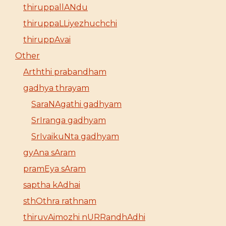
thiruppallANdu
thiruppaLLiyezhuchchi
thiruppAvai
Other
Arththi prabandham
gadhya thrayam
SaraNAgathi gadhyam
SrIranga gadhyam
SrIvaikuNta gadhyam
gyAna sAram
pramEya sAram
saptha kAdhai
sthOthra rathnam
thiruvAimozhi nURRandhAdhi