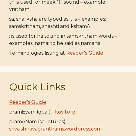
th is used for meek “t” sound – example:
vratham
sa, sha, ksha are typed as it is – examples:
samskritham, shashti and kshamA
: is used for ha sound in samskritham words –
examples: nama: to be said as namaha
Terminologies listing at
Reader's Guide
Quick Links
Reader's Guide
pramEyam (goal) -
koyil.org
pramANam (scriptures) -
srivaishnavagranthams.wordpress.com