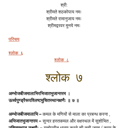
श्री:
श्रीमते शठकोपाय नमः
श्रीमते रामानुजाय नमः
श्रीमद्वरवर मुनये नमः
परिचय
श्लोक ६
श्लोक ८
श्लोक ७
अम्भोजबीजमालाभिरभिजातभुजान्तरम ।
ऊर्ध्वपुण्ड्रैरूपश्लिष्टमुचितस्थानक्षणैः ॥ ७ ॥
अम्भोजबीजमालाभि
–
कमल के मणियों से माला का प्रबन्ध करना ,
अभिजातभुजान्तरम
–
सुन्दर हस्तकमल और वक्षस्थल में सुशोभित ,
उचितस्थान लक्षणैः
–
यज्ञोपवीत धारण करने की सही जगह ( कमर के