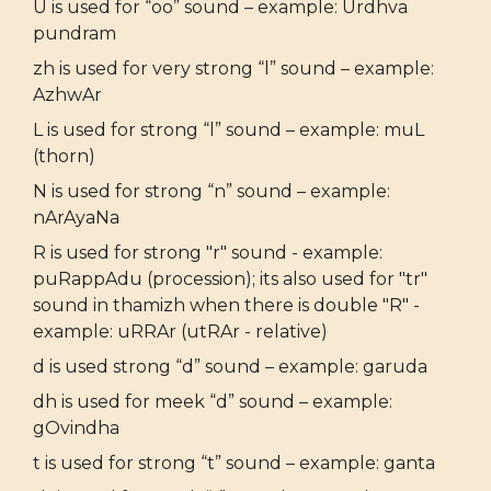
U is used for “oo” sound – example: Urdhva
pundram
zh is used for very strong “l” sound – example:
AzhwAr
L is used for strong “l” sound – example: muL
(thorn)
N is used for strong “n” sound – example:
nArAyaNa
R is used for strong "r" sound - example:
puRappAdu (procession); its also used for "tr"
sound in thamizh when there is double "R" -
example: uRRAr (utRAr - relative)
d is used strong “d” sound – example: garuda
dh is used for meek “d” sound – example:
gOvindha
t is used for strong “t” sound – example: ganta