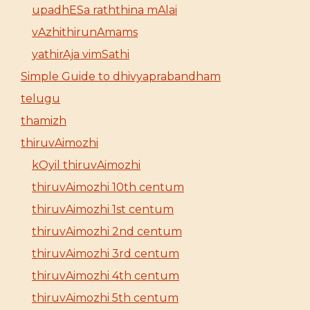
upadhESa raththina mAlai
vAzhithirunAmams
yathirAja vimSathi
Simple Guide to dhivyaprabandham
telugu
thamizh
thiruvAimozhi
kOyil thiruvAimozhi
thiruvAimozhi 10th centum
thiruvAimozhi 1st centum
thiruvAimozhi 2nd centum
thiruvAimozhi 3rd centum
thiruvAimozhi 4th centum
thiruvAimozhi 5th centum