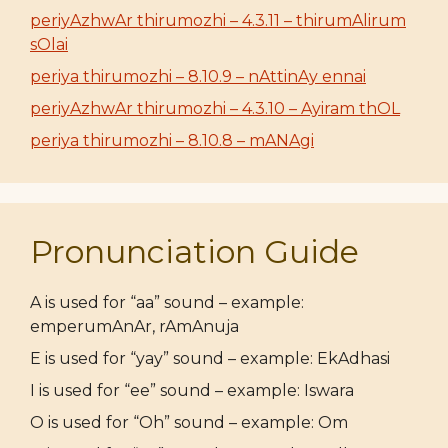
periyAzhwAr thirumozhi – 4.3.11 – thirumAlirum
sOlai
periya thirumozhi – 8.10.9 – nAttinAy ennai
periyAzhwAr thirumozhi – 4.3.10 – Ayiram thOL
periya thirumozhi – 8.10.8 – mANAgi
Pronunciation Guide
A is used for “aa” sound – example:
emperumAnAr, rAmAnuja
E is used for “yay” sound – example: EkAdhasi
I is used for “ee” sound – example: Iswara
O is used for “Oh” sound – example: Om