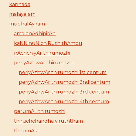
kannada
malayalam
mudhalAyiram
amalanAdhipirAn
kaNNinuN chiRuth thAmbu
nAchchiyAr thirumozhi
periyAzhwAr thirumozhi
periyAzhwAr thirumozhi 1st centum
periyAzhwAr thirumozhi 2nd centum
periyAzhwAr thirumozhi 3rd centum
periyAzhwAr thirumozhi 4th centum
perumAL thirumozhi
thiruchchandha viruththam
thirumAlai