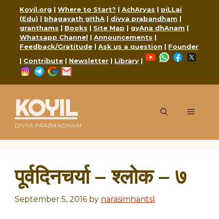
Skip
Koyil.org
|
Where to Start?
|
AchAryas
|
piLLai
to
(Edu)
|
bhagavath gIthA
|
divya prabandham
|
content
granthams
|
Books
|
Site Map
|
gyAna dhAnam
|
Whatsapp Channel
|
Announcements
|
Feedback/Gratitude
|
Ask us a question
|
Founder
YouTube
WhatsApp
Faceboo
X
|
Contribute
|
Newsletter
|
Library
|
Instagram
Telegram
Google
Mail
KOYIL
Menu
DIVYA PRABANDHAM
पूर्वदिनचर्या – श्लोक – ७
September 5, 2016
by
narasimhantsl