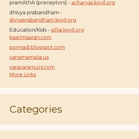
pramAthA (preceptors) -
acharyas.koyil.org
dhivya prabandham -
divyaprabandham.koyil.org
Education/Kids -
pillai.koyil.org
kaarimaaran.com
ponnadi.blogspot.com
vanamamalai.us
varavaramuni.com
More Links
Categories