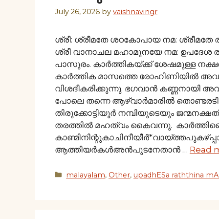
July 26, 2026
by
vaishnavingr
ശ്രീ: ശ്രീമതേ ശഠകോപായ നമ: ശ്രീമതേ 
ശ്രീ വാനാചല മഹാമുനയേ നമ: ഉപദേശ രത്
പാസുരം. കാര്‍ത്തികയ്ക്ക് ശേഷമുള്ള നക
കാര്‍ത്തിക മാസത്തെ രോഹിണിയില്‍ അവതര
വിശദീകരിക്കുന്നു. ഭഗവാന്‍ കണ്ണനായി 
പോലെ തന്നെ ആഴ്വാര്‍മാരില്‍ തൊണ്ടരടി
തിരുക്കോട്ടിയൂര്‍ നമ്പിയുടെയും ജന്മനക്
തരത്തില്‍ മഹത്വം കൈവന്നു. കാര്‍ത്
കാണ്മിനിന്റുകാചിനീയീര്‍*വായ്ത്തപുകഴ്പ്പ
ആത്തിയര്‍കള്‍അൻപുടനേതാന്‍ …
Read 
Categories
malayalam
,
Other
,
upadhESa raththina mAl