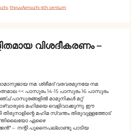
ozhi
,
thiruvAimozhi 4th centum
ളിതമായ വിശദീകരണം –
രാമാനുജായ നമ: ശ്രീമദ് വരവരമുനയേ നമ:
്നമാല << പാസുരം 14-15 പാസുരം 16 പാസുരം
് പാസുരങ്ങളില്‍ മാമുനികള്‍ മറ്റ്
ാഴ്വാരുടെ മഹിമയെ വെളിവാക്കുന്നു. ഈ
തിരുനാളിന്റെ മഹിമ സ്വന്തം തിരുവുള്ളത്തോട്
യറിന്തിലൈയോ ഏഴൈ
േന്‍* – നന്റി പുനൈപല്ലാണ്ടു പാടിയ