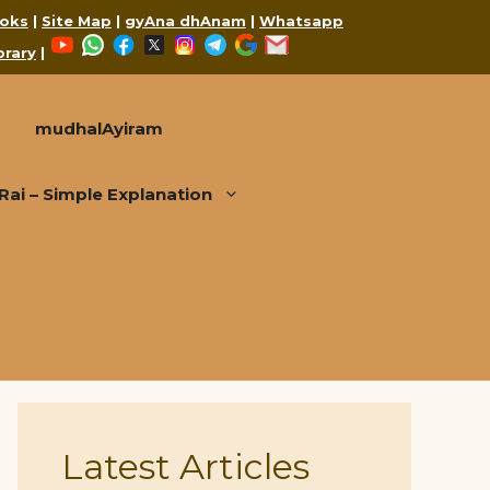
oks
|
Site Map
|
gyAna dhAnam
|
Whatsapp
YouTube
WhatsApp
Facebook
X
Instagram
Telegram
Google
Mail
brary
|
mudhalAyiram
i – Simple Explanation
Latest Articles