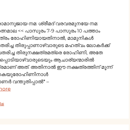
രാമാനുജായ നമ: ശ്രീമദ് വരവരമുനയേ നമ:
നമാല << പാസുരം 7-9 പാസുരം 10 പത്താം
്ഷത്രം രോഹിണിയായതിനാല്‍, മാമുനികള്‍
ിച്ച തിരുപ്പാണാഴ്വാരുടെ മഹത്വം ലോകര്‍ക്ക്
അവതരിച്ച തിരുനക്ഷത്രമത്രെ രോഹിണി, അതേ
പ്പൊടിയാഴ്വാരുടെയും ആചാര്യന്മാരില്‍
ഷത്രമാണ് അത്. അതിനാല്‍ ഈ നക്ഷത്രത്തിന് മൂന്ന്
തികൈയുരോഹിണിനാള്‍
ാണര്‍ വന്തുതിപ്പാൽ* –
more
ai