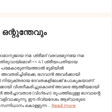
ഒന്റുന്തേവും
രാമാനുജായ നമ: ശ്രീമദ് വരവരമുനയേ നമ:
ിരുവായ്മൊഴി << 4.1 ശ്രീയഃപതിയായ
െ പരമകാരുണ്യത്താൽ ഭൂമിയിൽ
അവതരിച്ചിരിക്കെ, ഭഗവാൻ അവർക്കായി
ൽ നിയുക്തരായ ദേവതകളിലേക്ക് പോകുകയാണ്.
കായി വിശദീകരിച്ചുകൊണ്ട് അവരെ ആത്മീയമായി
്വാർ അർച്ചാവതാര (വിഗ്രഹ) രൂപത്തിലുള്ള ഭഗവാന്റെ
വാക്കുന്നു. ഈ ദിവ്യദേശം ആഴ്വാരുടെ
സന്നിധാനം കൊള്ളുന്ന …
Read more