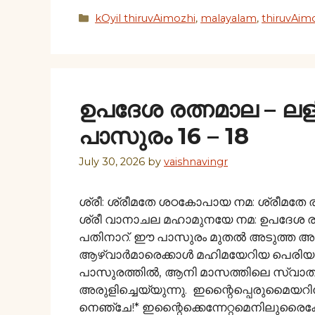
Categories
kOyil thiruvAimozhi
,
malayalam
,
thiruvAim
ഉപദേശ രത്നമാല – ല
പാസുരം 16 – 18
July 30, 2026
by
vaishnavingr
ശ്രീ: ശ്രീമതേ ശഠകോപായ നമ: ശ്രീമതേ 
ശ്രീ വാനാചല മഹാമുനയേ നമ: ഉപദേശ രത
പതിനാറ്. ഈ പാസുരം മുതല്‍ അടുത്ത അഞ്ച
ആഴ്വാര്‍മാരെക്കാള്‍ മഹിമയേറിയ പെരിയ
പാസുരത്തില്‍, ആനി മാസത്തിലെ സ്വാതി 
അരുളിച്ചെയ്യുന്നു. ഇന്റൈപ്പെരുമൈ
നെഞ്ചേ!* ഇന്റൈക്കെന്നേറ്റമെനിലുരൈക്ക