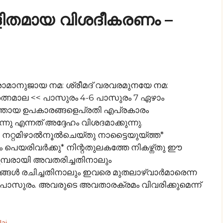
ളിതമായ വിശദീകരണം –
രാമാനുജായ നമ: ശ്രീമദ് വരവരമുനയേ നമ:
്നമാല << പാസുരം 4-6 പാസുരം 7 ഏഴാം
ഹത്തായ ഉപകാരങ്ങളെപ്രതി എപ്രകാരം
്നു എന്നത് അദ്ദേഹം വിശദമാക്കുന്നു.
്തു* നറ്റമിഴാൽനൂല്‍ചെയ്തു നാട്ടൈയുയ്ത്ത*
 പെയരിവര്‍ക്കു* നിന്റതുലകത്തേ നികഴ്ന്തു ഈ
ക് മുമ്പരായി അവതരിച്ചതിനാലും
ള്‍ രചിച്ചതിനാലും ഇവരെ മുതലാഴ്വാര്‍മാരെന്ന
ടാം പാസുരം. അവരുടെ അവതാരക്രമം വിവരിക്കുമെന്ന്
ai