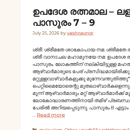
ഉപദേശ രത്നമാല – ല
പാസുരം 7 – 9
July 25, 2026
by
vaishnavingr
ശ്രീ: ശ്രീമതേ ശഠകോപായ നമ: ശ്രീമതേ 
ശ്രീ വാനാചല മഹാമുനയേ നമ: ഉപദേശ രത
പാസുരം. ലോകത്തിന് നല്കിയിട്ടുള്ള മ
ആഴ്വാര്‍മാരുടെ പേര് പ്രസിദ്ധമായിരിക്കുന
മറ്റുള്ളവാഴ്വാര്‍കളുക്കു മുന്നേവന്തുതിത
പെറ്റിമൈയോരെന്റു മുതലാഴ്വാര്‍കളെന്നും
മൂന്ന് ആഴ്വാര്‍മാരും മറ്റ് ആഴ്വാര്‍മാര്‍ക്
ലോകോദ്ധാരണത്തിനായി തമിഴ് പ്രബന്ധങ്ങ
പേരില്‍ അറിയപ്പെടുന്നു. പാസുരം 8 എട്
…
Read more
Categories
malayalam
,
Other
,
upadhESa raththina mAl