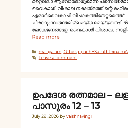
മറ്റെല്ലാ ആഴ്വാര്‍മാരുമെന്ന് പ്രസിദ്ധമ
വൈകാശി വിശാഖ നക്ഷത്രത്തിന്റെ മഹിമയ
ഏരാര്‍വൈകാചി വിചാകത്തിനേറ്റത്തൈ* പാ
ചീരാറുംവേതന്തമിഴ്ചെയ്ത മെയ്യനെഴില്
ലോകജനങ്ങളേ! വൈകാശി വിശാഖം നാളിന്റ
Read more
Categories
malayalam
,
Other
,
upadhESa raththina mAl
Leave a comment
ഉപദേശ രത്നമാല – ല
പാസുരം 12 – 13
July 28, 2026
by
vaishnavingr