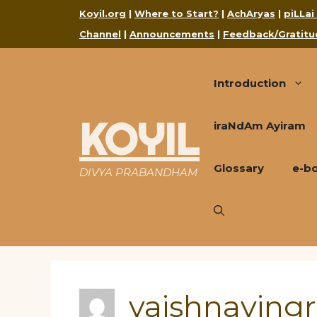
Skip
Koyil.org
|
Where to Start?
|
AchAryas
|
piLLai
to
Channel
|
Announcements
|
Feedback/Gratitu
content
Introduction
KOYIL
iraNdAm Ayiram
Glossary
e-b
DIVYA PRABANDHAM
vaishnavingr