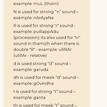
example: muL (thorn)
N is used for strong “n” sound –
example: nArAyaNa
R is used for strong "r" sound -
example: puRappAdu
(procession); its also used for "tr"
sound in thamizh when there is
double "R" - example: uRRAr
(utRAr - relative)
d is used strong “d” sound –
example: garuda
dh is used for meek “d” sound –
example: gOvindha
t is used for strong “t” sound –
example: ganta
th is used for meek “t” sound –