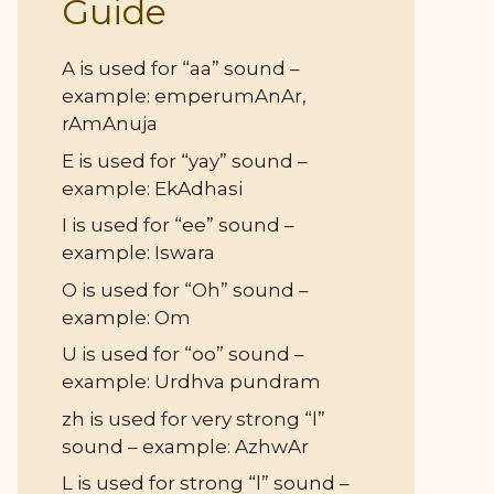
Guide
A is used for “aa” sound –
example: emperumAnAr,
rAmAnuja
E is used for “yay” sound –
example: EkAdhasi
I is used for “ee” sound –
example: Iswara
O is used for “Oh” sound –
example: Om
U is used for “oo” sound –
example: Urdhva pundram
zh is used for very strong “l”
sound – example: AzhwAr
L is used for strong “l” sound –