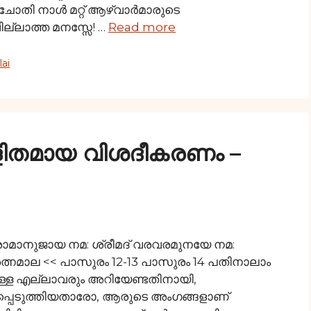
 ചോതി നാള്‍ മറ്റ് ആഴ്വാര്‍മാരുടെ
ല്ലാത്ത മനസ്സേ! …
Read more
ai
ളിതമായ വിശദീകരണം –
രാമാനുജായ നമ: ശ്രീമദ് വരവരമുനയേ നമ:
്നമാല << പാസുരം 12-13 പാസുരം 14 പതിനാലാം
്ള എല്ലാവരും അറിയേണ്ടതിനായി,
ളിപ്പെടുത്തിയതാരോ, ആരുടെ അംഗങ്ങളാണ്