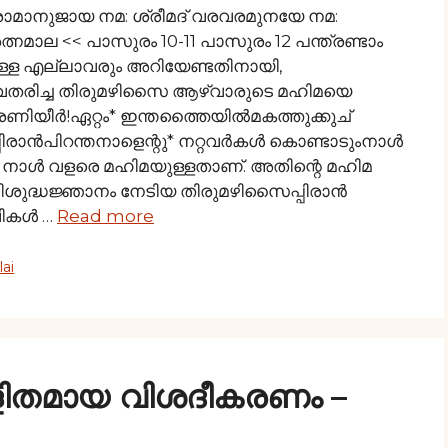
രാമാനുജായ നമ: ശ്രീമദ് വരവരമുനയേ നമ:
മാല << പാസുരം 10-11 പാസുരം 12 പന്ത്രണ്ടാം
്ള എല്ലാവരും അറിയേണ്ടതിനായി,
തരിച്ച തിരുമഴിസൈ ആഴ്വാരുടെ മഹിമയെ
ിയീര്‍!ഏറ്റം* ഇന്തത്തൈയില്‍മകത്തുക്കുച്
പിരാന്‍പിറന്തനാളെന്റു* നറ്റവര്‍കള്‍ കൊണ്ടാടുംനാള്‍
ാൾ വളരെ മഹിമയുള്ളതാണ്. അതിന്റെ മഹിമ
വിശുദ്ധജ്ഞാനം നേടിയ തിരുമഴിസൈപ്പിരാൻ
വികൾ …
Read more
ai
ളിതമായ വിശദീകരണം –