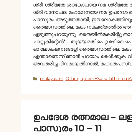
ശ്രീ: ശ്രീമതേ ശഠകോപായ നമ: ശ്രീമതേ 
ശ്രീ വാനാചല മഹാമുനയേ നമ: ഉപദേശ രത്ന
പാസുരം. അടുത്തതായി, ഈ ലോകത്തിലുള
തൈമാസത്തിലെ മകം നക്ഷത്രത്തിൽ അവ
എടുത്തുപറയുന്നു. തൈയില്‍മകമിന്റു താരണ
ചാറ്റുകിന്റേന്‍* – തുയ്യമതിപെറ്റ മഴിചൈപ്
ഓ ലോകജനങ്ങളേ! തൈമാസത്തിലെ മകം ന
എന്താണെന്ന് ഞാൻ പറയാം; കേൾക്കുക. 
അവതരിച്ച ദിനമായതിനാൽ, മഹാതപസ്
Categories
malayalam
,
Other
,
upadhESa raththina mAl
ഉപദേശ രത്നമാല – ല
പാസുരം 10 – 11