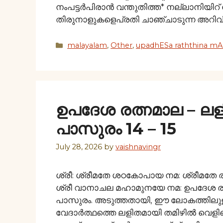
നംപട്ടര്‍പിരാന്‍ വന്തുതിത്ത* നല്ലാനിയിറ്
തിരുനാളുകളെപ്രതി ചാഞ്ചാടുന്ന അറിവി
Categories
malayalam
,
Other
,
upadhESa raththina mAl
ഉപദേശ രത്നമാല – ല
പാസുരം 14 – 15
July 28, 2026
by
vaishnavingr
ശ്രീ: ശ്രീമതേ ശഠകോപായ നമ: ശ്രീമതേ 
ശ്രീ വാനാചല മഹാമുനയേ നമ: ഉപദേശ രത
പാസുരം. അടുത്തതായി, ഈ ലോകത്തിലുള
വേദാര്‍ത്ഥത്തെ ലളിതമായി തമിഴില്‍ വെ