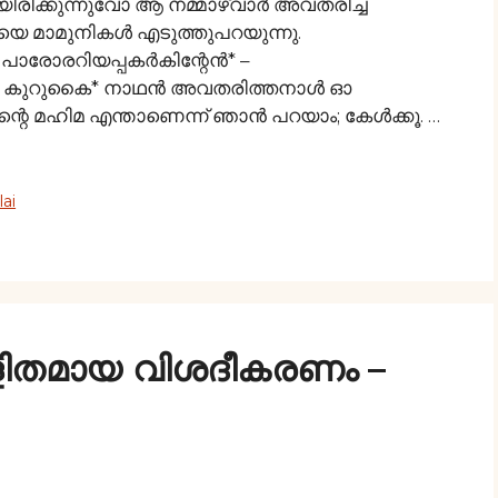
ായിരിക്കുന്നുവോ ആ നമ്മാഴ്വാര്‍ അവതരിച്ച
െ മാമുനികള്‍ എടുത്തുപറയുന്നു.
രോരറിയപ്പകര്‍കിന്റേന്‍* –
‍ കുറുകൈ* നാഥന്‍ അവതരിത്തനാള്‍ ഓ
െ മഹിമ എന്താണെന്ന് ഞാൻ പറയാം; കേൾക്കൂ. …
ai
ളിതമായ വിശദീകരണം –