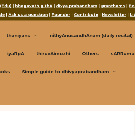
 (Edu)
|
bhagavath gIthA
|
divya prabandham
|
granthams
|
Bo
de
|
Ask us a question
|
Founder
|
Contribute
|
Newsletter
|
Li
thaniyans
nithyAnusandhAnam (daily recital)
iyaRpA
thiruvAimozhi
Others
sARRumuRa
ooks
Simple guide to dhivyaprabandham