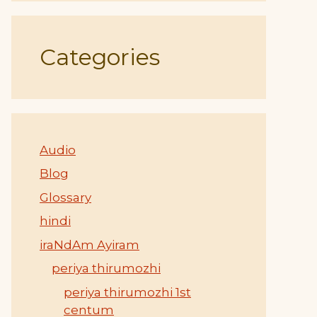
Categories
Audio
Blog
Glossary
hindi
iraNdAm Ayiram
periya thirumozhi
periya thirumozhi 1st
centum