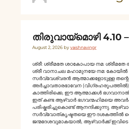
തിരുവായ്മൊഴി 4.10 – 
August 2, 2026
by
vaishnavingr
ശ്രീ: ശ്രീമതേ ശഠകോപായ നമ: ശ്രീമതേ 
ശ്രീ വാനാചല മഹാമുനയേ നമ: കോയിൽ ത
സർവ്വേശ്വരൻ ആത്മാക്കളോടുള്ള തന്റ
അർച്ചാവതാരഭാവേന (വിഗ്രഹരൂപത്തിൽ) 
കാത്തിരിക്കെ, ഈ ആത്മാക്കൾ ഭഗവാനാ
ഇത് കണ്ട ആഴ്വാർ ഭഗവന്മഹിമയെ അവർക്
പരിഷ്കരിച്ചുകൊണ്ട് ആനന്ദിക്കുന്നു. ആഴ
സർവ്വോത്കൃഷ്ടതയെ ഈ ദശകത്തിൽ വെളി
ജന്മദേശവുമാകയാൽ, ആഴ്വാർക്ക് ഇവിടെ 