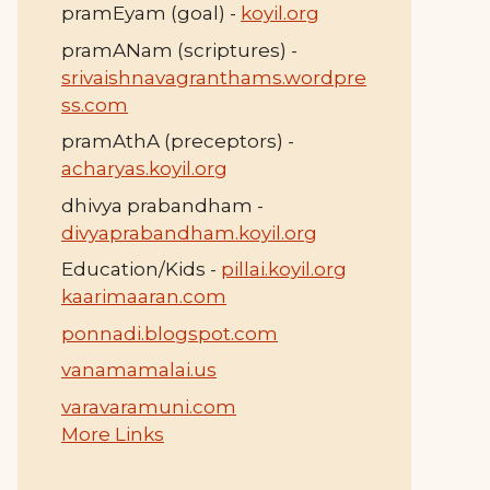
pramEyam (goal) -
koyil.org
pramANam (scriptures) -
srivaishnavagranthams.wordpre
ss.com
pramAthA (preceptors) -
acharyas.koyil.org
dhivya prabandham -
divyaprabandham.koyil.org
Education/Kids -
pillai.koyil.org
kaarimaaran.com
ponnadi.blogspot.com
vanamamalai.us
varavaramuni.com
More Links