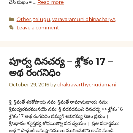
చేసి సుఖం = …
Read more
Categories
Other
,
telugu
,
varavaramuni dhinacharyA
Leave a comment
పూర్వ దినచర్య – శ్లోకం 17 –
అథ రంగనిధిం
October 29, 2016
by
chakravarthychudamani
శ్రీ: శ్రీమతే శఠకోపాయ నమ: శ్రీమతే రామానుజాయ నమ:
శ్రీమద్వరవరమునయే నమ: శ్రీ వరవరముని దినచర్య << శ్లోకం 16
శ్లోకం 17 అథ రంగనిధిం సమ్యగ్ అభిగమ్య నిజం ప్రభుం ।
శ్రీనిధానం శనైస్తస్య శోధయిత్వా పద ద్వయం ।। ప్రతి పదార్థము:
అథ = పొద్దుటి అనుష్ఠానములు ముగించుకొని కావేరి నుండి