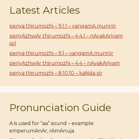
Latest Articles
periya thirumozhi – 9.1.1 – vangamA munnIr
periyAzhwAr thirumozhi – 4.4.1 – nAvakAriyam
sol
periya thirumozhi – 9.1 – vangamA munnIr
periyAzhwAr thirumozhi – 4.4 – nAvakAriyam
periya thirumozhi – 8.10.10 – kaNda sIr
Pronunciation Guide
A is used for “aa” sound – example:
emperumAnAr, rAmAnuja