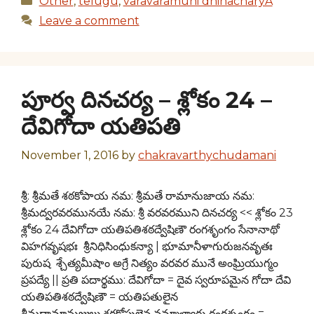
Other
,
telugu
,
varavaramuni dhinacharyA
Leave a comment
పూర్వ దినచర్య – శ్లోకం 24 –
దేవిగోదా యతిపతి
November 1, 2016
by
chakravarthychudamani
శ్రీ: శ్రీమతే శఠకోపాయ నమ: శ్రీమతే రామానుజాయ నమ:
శ్రీమద్వరవరమునయే నమ: శ్రీ వరవరముని దినచర్య << శ్లోకం 23
శ్లోకం 24 దేవిగోదా యతిపతిశఠద్వేషిణౌ రంగశృంగం సేనానాథో
విహగవృషభః శ్రీనిధిసింధుకన్యా | భూమానీళాగురుజనవృతః
పురుష శ్చేత్యమీషాం అగ్రే నిత్యం వరవర మునే అంఘ్రియుగ్మం
ప్రపద్యే || ప్రతి పదార్థము: దేవిగోదా = దైవ స్వరూపమైన గోదా దేవి
యతిపతిశఠద్వేషిణౌ = యతిపతులైన
శ్రీమద్రామానుజులు,శఠకోపులైన నమ్మాళ్వార్లు రంగశృంగం =