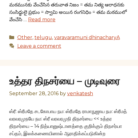
మఠమునకు వేంచేసిన తరువాత నిజం = తమ నిత్య ఆరాధనకు
సంసిధ్ధులై ప్రభుం = స్వామి అయిన రంగనిధిం = తమ మఠములో
వేంచేసి …
Read more
Categories
Other
,
telugu
,
varavaramuni dhinacharyA
Leave a comment
உத்தர​ திநசர்யை – முடிவுரை
September 28, 2016
by
venkatesh
ஸ்ரீ: ஸ்ரீமதே சடகோபாய நம: ஸ்ரீமதே ராமாநுஜாய நம: ஸ்ரீமத்
வரவரமுநயே நம: ஸ்ரீ வரவரமுநி திநசர்யை << உத்தர
திநசர்யை – 14 நித்யானுஷ்டானத்தை குறிக்கும் திநசர்யா
சப்தம், இலக்கணையினால் ஆராதிக்கப்படுகின்ற