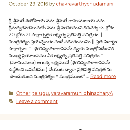
October 29, 2016
by
chakravarthychudamani
శ్రీ: శ్రీమతే శఠకోపాయ నమ: శ్రీమతే రామానుజాయ నమ:
శ్రీమద్వరవరమునయే నమ: శ్రీ వరవరముని దినచర్య << శ్లోకం
20 శ్లోకం 21 సాక్షాత్ఫలైక లక్ష్యత్వ ప్రతిపత్తి పవిత్రితం |
మంత్రరత్నం ప్రయచ్ఛంతం వందే వరవరంమునిం || ప్రతి పదార్థం:
సాక్షాత్ఫల = భగవన్మంగళాశాసనమే ద్వయ మంత్రోపదేశానికి
ముఖ్య ప్రయోజనము ఏక లక్ష్యత్వ ప్రతిపత్తి పవిత్రితం =
(మామునులు) ఆ ఒక్క లక్ష్యమునే (భగవన్మంగళాశాసనమే
ఉద్దేశించి ఉపదేశము ) చేయుట ద్వారా ప్రతిపత్తి పవిత్రత ను
పొందుతుంది మంత్రరత్నం = మంత్రములలో …
Read more
Categories
Other
,
telugu
,
varavaramuni dhinacharyA
Leave a comment