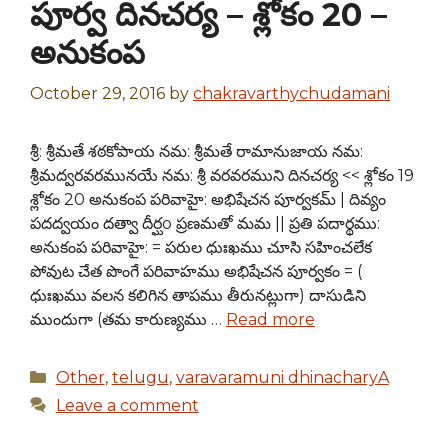
పూర్వ దినచర్య – శ్లోకం 20 –
అనుకంప
October 29, 2016
by
chakravarthychudamani
శ్రీ: శ్రీమతే శఠకోపాయ నమ: శ్రీమతే రామానుజాయ నమ:
శ్రీమద్వరవరమునయే నమ: శ్రీ వరవరముని దినచర్య << శ్లోకం 19
శ్లోకం 20 అనుకంప పరివాహై: అభిషేచన పూర్వకమ్ | దివ్యం
పదద్వయం దత్వా దీర్ఘo ప్రణమతో మమ || ప్రతి పదార్థము:
అనుకంప పరివాహై: = పరుల ధుఃఖము చూసి సహించలేక
పోవుట చేత పొంగే పరివాహము అభిషేచన పూర్వకం = (
ధుఃఖము వలన కలిగిన తాపము తీరునట్లుగా) దాసుడిని
ముందుగా (తమ కారుణ్యము …
Read more
Categories
Other
,
telugu
,
varavaramuni dhinacharyA
Leave a comment