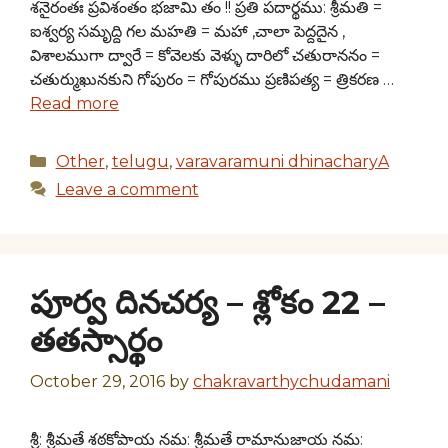
శనైరంతః ప్రవిశంతం భజామి తం !! ప్రతి పదార్థము: శ్రీమతి =
ఐశ్వర్య సమృద్ది గల మహతి = మహా ,చాలా పెద్దదైన ,
విశాలముగా ద్వారే = కోవెలకు వెళ్ళు దారిలో చతురాననం =
చతుర్ముఖునకుని గోపురం = గోపురము ప్రణిపత్య = త్రికరణ …
Read more
Categories
Other
,
telugu
,
varavaramuni dhinacharyA
Leave a comment
పూర్వ దినచర్య – శ్లోకం 22 –
తతస్సార్థం
October 29, 2016
by
chakravarthychudamani
శ్రీ: శ్రీమతే శఠకోపాయ నమ: శ్రీమతే రామానుజాయ నమ: