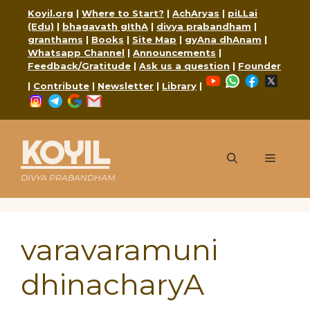
Skip
Koyil.org
|
Where to Start?
|
AchAryas
|
piLLai
to
(Edu)
|
bhagavath gIthA
|
divya prabandham
|
content
granthams
|
Books
|
Site Map
|
gyAna dhAnam
|
Whatsapp Channel
|
Announcements
|
Feedback/Gratitude
|
Ask us a question
|
Founder
YouTube
WhatsApp
Faceboo
X
|
Contribute
|
Newsletter
|
Library
|
Instagram
Telegram
Google
Mail
KOYIL
Menu
DIVYA PRABANDHAM
varavaramuni
dhinacharyA