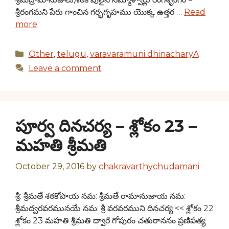
శ్రీరంగమని పేరు గాంచిన గర్భగృహము యొక్క ఉత్తర …
Read
more
Categories
Other
,
telugu
,
varavaramuni dhinacharyA
Leave a comment
పూర్వ దినచర్య – శ్లోకం 23 –
మహతి శ్రీమతి
October 29, 2016
by
chakravarthychudamani
శ్రీ: శ్రీమతే శఠకోపాయ నమ: శ్రీమతే రామానుజాయ నమ:
శ్రీమద్వరవరమునయే నమ: శ్రీ వరవరముని దినచర్య << శ్లోకం 22
శ్లోకం 23 మహతి శ్రీమతి ద్వారే గోపురం చతురాననం ప్రణిపత్య