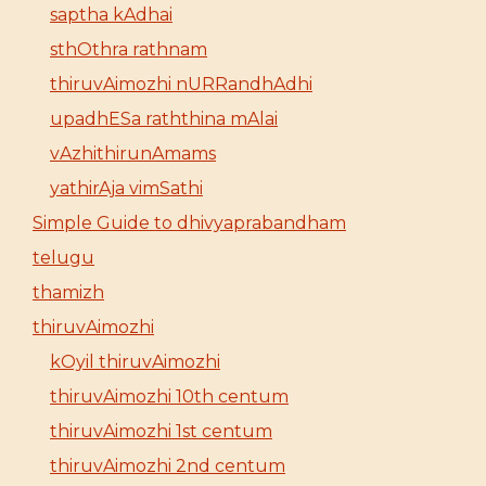
saptha kAdhai
sthOthra rathnam
thiruvAimozhi nURRandhAdhi
upadhESa raththina mAlai
vAzhithirunAmams
yathirAja vimSathi
Simple Guide to dhivyaprabandham
telugu
thamizh
thiruvAimozhi
kOyil thiruvAimozhi
thiruvAimozhi 10th centum
thiruvAimozhi 1st centum
thiruvAimozhi 2nd centum