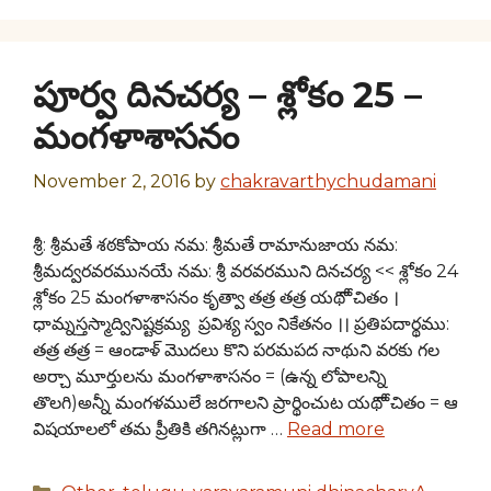
పూర్వ దినచర్య – శ్లోకం 25 –
మంగళాశాసనం
November 2, 2016
by
chakravarthychudamani
శ్రీ: శ్రీమతే శఠకోపాయ నమ: శ్రీమతే రామానుజాయ నమ:
శ్రీమద్వరవరమునయే నమ: శ్రీ వరవరముని దినచర్య << శ్లోకం 24
శ్లోకం 25 మంగళాశాసనం కృత్వా తత్ర తత్ర యథోోచితం ।
ధామ్నస్తస్మాద్వినిష్టక్రమ్య ప్రవిశ్య స్వం నికేతనం ।। ప్రతిపదార్థము:
తత్ర తత్ర = ఆండాళ్ మొదలు కొని పరమపద నాథుని వరకు గల
అర్చా మూర్తులను మంగళాశాసనం = (ఉన్న లోపాలన్ని
తొలగి)అన్నీ మంగళములే జరగాలని ప్రార్థించుట యథోోచితం = ఆ
విషయాలలో తమ ప్రీతికి తగినట్లుగా …
Read more
Categories