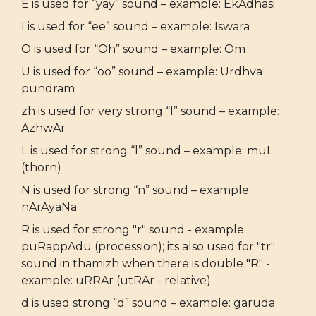
E is used for “yay” sound – example: EkAdhasi
I is used for “ee” sound – example: Iswara
O is used for “Oh” sound – example: Om
U is used for “oo” sound – example: Urdhva
pundram
zh is used for very strong “l” sound – example:
AzhwAr
L is used for strong “l” sound – example: muL
(thorn)
N is used for strong “n” sound – example:
nArAyaNa
R is used for strong "r" sound - example:
puRappAdu (procession); its also used for "tr"
sound in thamizh when there is double "R" -
example: uRRAr (utRAr - relative)
d is used strong “d” sound – example: garuda