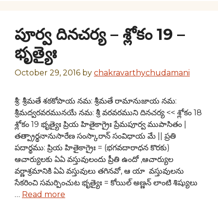
పూర్వ దినచర్య – శ్లోకం 19 –
భృత్యైః
October 29, 2016
by
chakravarthychudamani
శ్రీ: శ్రీమతే శఠకోపాయ నమ: శ్రీమతే రామానుజాయ నమ:
శ్రీమద్వరవరమునయే నమ: శ్రీ వరవరముని దినచర్య << శ్లోకం 18
శ్లోకం 19 భృత్యైః ప్రియ హితైకాగ్రైః ప్రేమపూర్వ ముపాసితం |
తత్ప్రార్థనానుసారేణ సంస్కారాన్ సంవిధాయ మే || ప్రతి
పదార్థము: ప్రియ హితైకాగ్రైః = (భగవదారాధన కొరకు)
ఆచార్యులకు ఏఏ వస్తువులందు ప్రీతి ఉందో ,ఆచార్యుల
వర్ణాశ్రమానికి ఏఏ వస్తువులు తగినవో, ఆ యా వస్తువులను
సేకరించి సమర్పించుట భృత్యైః = కోయిల్ అణ్ణన్ లాంటి శిష్యులు
…
Read more