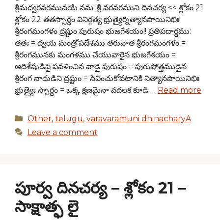
శ్రీమద్వరవరమునయే నమ: శ్రీ వరవరముని దినచర్య << శ్లోకం 21
శ్లోకం 22 తతస్సార్ధం వినిర్గత్య భ్రుత్యైర్నిత్యానపాయినిభిః!
శ్రీరంగమంగళం ద్రష్టుం పురుషం భుజగేశయం!! ప్రతిపదార్థము:
తతః = ద్వయ మంత్రోపదేశము తరువాత శ్రీరంగమంగళం =
శ్రీరంగమునకు మంగళము చేయువారైన భుజగేశయం =
ఆదిశేషుడిపై పవళించిన వాడై పురుషం = పురుషోత్తముడైన
శ్రీరంగ నాథుడిని ద్రష్టుం = సేవించుకోవటానికి నిత్యానపాయినిభిః
భ్రుత్యైః స్సార్థం = ఒక్క క్షణమైనా వదలక కూడి …
Read more
Categories
Other
,
telugu
,
varavaramuni dhinacharyA
Leave a comment
పూర్వ దినచర్య – శ్లోకం 21 –
సాక్షాత్ఫ లై