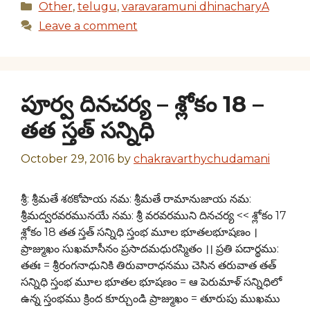
Categories
Other
,
telugu
,
varavaramuni dhinacharyA
Leave a comment
పూర్వ దినచర్య – శ్లోకం 18 –
తత స్తత్ సన్నిధి
October 29, 2016
by
chakravarthychudamani
శ్రీ: శ్రీమతే శఠకోపాయ నమ: శ్రీమతే రామానుజాయ నమ:
శ్రీమద్వరవరమునయే నమ: శ్రీ వరవరముని దినచర్య << శ్లోకం 17
శ్లోకం 18 తత స్తత్ సన్నిధి స్తంభ మూల భూతలభూషణం ।
ప్రాజ్ముఖం సుఖమాసీనం ప్రసాదమధురస్మితం ।। ప్రతి పదార్థము:
తతః = శ్రీరంగనాధునికి తిరువారాధనము చెసిన తరువాత తత్
సన్నిధి స్తంభ మూల భూతల భూషణం = ఆ పెరుమాళ్ సన్నిధిలో
ఉన్న స్తంభము క్రింద కూర్చుండి ప్రాజ్ముఖం = తూరుపు ముఖము