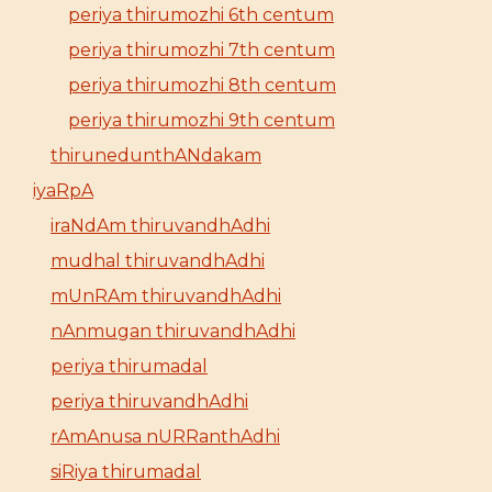
periya thirumozhi 6th centum
periya thirumozhi 7th centum
periya thirumozhi 8th centum
periya thirumozhi 9th centum
thirunedunthANdakam
iyaRpA
iraNdAm thiruvandhAdhi
mudhal thiruvandhAdhi
mUnRAm thiruvandhAdhi
nAnmugan thiruvandhAdhi
periya thirumadal
periya thiruvandhAdhi
rAmAnusa nURRanthAdhi
siRiya thirumadal