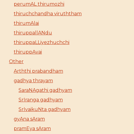
perumAL thirumozhi
thiruchchandha viruththam
thirumAlai
thiruppallANdu
thiruppaLLiyezhuchchi
thiruppAvai
Other
Arththi prabandham
gadhya thrayam
SaraNAgathi gadhyam
SrIranga gadhyam
SrIvaikuNta gadhyam
gyAna sAram
pramEya sAram