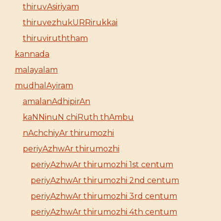
thiruvAsiriyam
thiruvezhukURRirukkai
thiruviruththam
kannada
malayalam
mudhalAyiram
amalanAdhipirAn
kaNNinuN chiRuth thAmbu
nAchchiyAr thirumozhi
periyAzhwAr thirumozhi
periyAzhwAr thirumozhi 1st centum
periyAzhwAr thirumozhi 2nd centum
periyAzhwAr thirumozhi 3rd centum
periyAzhwAr thirumozhi 4th centum