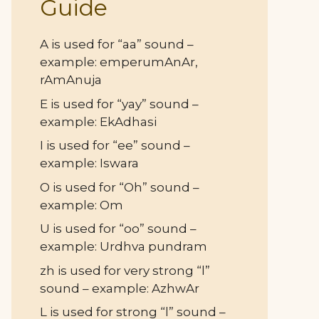
Guide
A is used for “aa” sound –
example: emperumAnAr,
rAmAnuja
E is used for “yay” sound –
example: EkAdhasi
I is used for “ee” sound –
example: Iswara
O is used for “Oh” sound –
example: Om
U is used for “oo” sound –
example: Urdhva pundram
zh is used for very strong “l”
sound – example: AzhwAr
L is used for strong “l” sound –