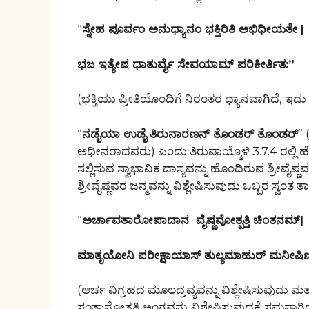
“
ಸ್ನೇಹ ಪೂರ್ವಂ ಅನುಧ್ಯಾನಂ ಭಕ್ತಿರಿತಿ ಅಭಿಧೀಯತೇ
|
ಭಜ ಇತ್ಯೇಷ ಧಾತುರ್ವೈ ಸೇವಯಾಮ್ ಪರಿಕೀರ್ತಿತ:”
(ಭಕ್ತಿಯು ಪ್ರೀತಿಯೊಂದಿಗೆ ನಿರಂತರ ಧ್ಯಾನವಾಗಿದೆ, ಇದು 
“
ನಡೈಯಾ ಉಡೈ ತಿರುನಾರಣನ್ ತೊಂಡರ್ ತೊಂಡರ್
”
ಅಧೀನರಾದವರು) ಎಂದು ತಿರುವಾಯ್ಮೊಳಿ 3.7.4 ರಲ್ಲಿ ಹ
ಸಲ್ಲಿಸುವ ಸ್ವಾಭಾವಿಕ ದಾಸ್ಯವನ್ನು ಹೊಂದಿರುವ ಶ್ರೀವೈಷ್ಣವರು
ಶ್ರೀವೈಷ್ಣವರ ಜನ್ಮವನ್ನು ವಿಶ್ಲೇಷಿಸುವುದು ಒಬ್ಬರ ಸ್ವಂತ 
“
ಅರ್ಚಾವತಾರೋಪಾದಾನ ವೈಷ್ಣವೋತ್ಪತ್ತಿ ಚಿಂತನಮ್
|
ಮಾತೃಯೋನಿ ಪರೀಕ್ಷಾಯಾಸ್ ತುಲ್ಯಮಾಹುರ್ ಮನೀಷಿ
(ಆರ್ಚ ವಿಗ್ರಹದ ಮೂಲದ್ರವ್ಯವನ್ನು ವಿಶ್ಲೇಷಿಸುವುದು ಮ
ಸಂತಾನೋತ್ಪತ್ತಿ ಅಂಗವನ್ನು ವಿಶ್ಲೇಷಿಸುವುದಕ್ಕೆ ಸಮನಾಗಿರ