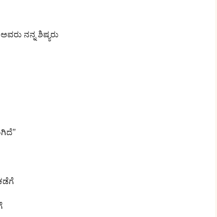
ಅವರು ನನ್ನ ಶಿಷ್ಯರು
ಗಿದೆ”
ಡೆಗೆ
ೆ