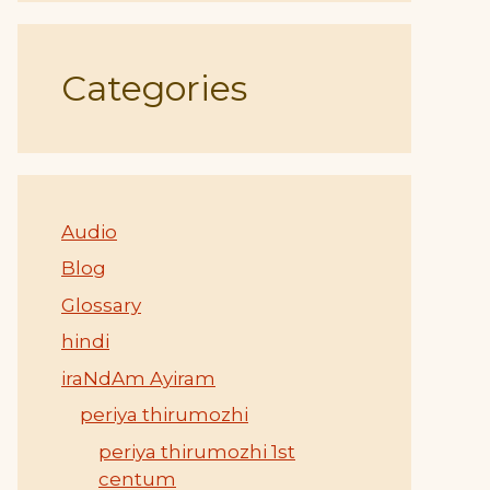
Categories
Audio
Blog
Glossary
hindi
iraNdAm Ayiram
periya thirumozhi
periya thirumozhi 1st
centum