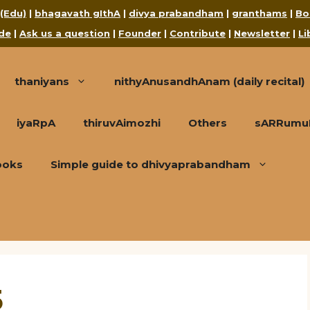
 (Edu)
|
bhagavath gIthA
|
divya prabandham
|
granthams
|
Bo
de
|
Ask us a question
|
Founder
|
Contribute
|
Newsletter
|
Li
thaniyans
nithyAnusandhAnam (daily recital)
iyaRpA
thiruvAimozhi
Others
sARRumuRa
ooks
Simple guide to dhivyaprabandham
5