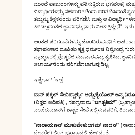
ಮುಂದೆ ಪಾಶುರಂಗಳನ್ನು ಪಠಿಸುತ್ತಿರುವ ಭಗವಂತ) ಮತ್ತು
ವಿದ್ಯಾರ್ಥಿಗಳನ್ನು ಸಹಪಾಠಿಗಳೆಂದು ಪರಿಗಣಿಸಿದಂತೆ ಸ್
ತಮ್ಮನ್ನು ಶಿಕ್ಷಕರೆಂದು ಪರಿಗಣಿಸಿ ಮತ್ತು ಆ ವಿದ್ಯಾರ್ಥಿಗಳ
ತಿಳಿದಿಲ್ಲದಂತಹ ಜ್ಞಾನವನ್ನು ನಾನು ನೀಡುತ್ತಿದ್ದೇನೆ”, ಇದು
ಅಂತಹ ಪರಿಗಣನೆಗಳನ್ನು ಹೊಂದಿರುವವನಿಗೆ ಅಹಂಕಾರವ
ತಥಾಹಂಕಾರ ದೂಷಿತಂ ತ್ಯಕ್ತ ಧರ್ಮಂಚ ವಿಪ್ರೇಂದ್ರ ಗುರ
ಬ್ರಾಹ್ಮಣರಲ್ಲಿ ಶ್ರೇಷ್ಠರೇ! ಸದಾಚಾರವನ್ನು ತ್ಯಜಿಸಿದ, ಜ್
ಆಚಾರ್ಯನೆಂದು ಪರಿಗಣಿಸಲಾಗುವುದಿಲ್ಲ.
ಇಷ್ಟೇನಾ? [ಇಲ್ಲ]
ಮನ್ ಪಕ್ಕಲ್ ಸೇವಿಪ್ಪಾರ್ಕ್ಕು ಅನ್ಬುಡೈಯೋರ್
ಜ
ನ್ಮ ನ
(ವಿಶ್ವದ ಅಧಿಪತಿ) , ಸಹಸ್ರನಾಮ “
ಜಗತ್ಪತಿಮ್
” (ಬ್ರಹ್ಮ
ಎಂಪೆರುಮಾನ್‌ಗೆ ಶಾಶ್ವತ ಸೇವೆ ಸಲ್ಲಿಸುವವರಿಗೆ, ತಿರುವಾಯ
“
ನಾರಾಯಣನ್ ಮುಳುವೇಳುಲಗಮ್ ನಾದನ್
” (ನಾರಾ
ದೇವರೇ!) ಲಿಂಗ ಪುರಾಣದಲ್ಲಿ ಹೇಳಿದಂತೆ,