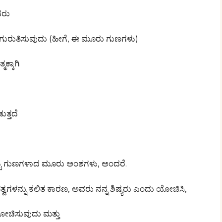
ವರು
 ಗುರುತಿಸುವುದು (ಹೀಗೆ, ಈ ಮೂರು ಗುಣಗಳು)
ಕ್ಕಾಗಿ
ತ್ತದೆ
ಕೆಟ್ಟ ಗುಣಗಳಾದ ಮೂರು ಅಂಶಗಳು, ಅಂದರೆ.
ತತ್ವಗಳನ್ನು ಕಲಿತ ಕಾರಣ, ಅವರು ನನ್ನ ಶಿಷ್ಯರು ಎಂದು ಯೋಚಿಸಿ,
ಯೋಚಿಸುವುದು ಮತ್ತು