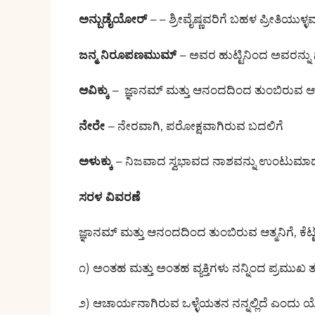
ಅನ್ಬು
ಡೈಯೋರ್
– – ಶ್ರೀವೈಷ್ಣವರಿಗೆ ಬಹಳ ಪ್ರೀತಿಯುಳ್ಳ
ಜನ್ಮ ನಿರೂಪಣಮುಮ್
– ಅವರ ಹುಟ್ಟಿನಿಂದ ಅವರನ್ನು
ಆವಿಕ್ಕು
– ಜ್ಞಾನಮ್ ಮತ್ತು ಆನಂದದಿಂದ ತುಂಬಿರುವ ಆತ್ಮ
ನೇರೇ
– ನೇರವಾಗಿ, ಪರೋಕ್ಷವಾಗಿರುವ ಬದಲಿಗೆ
ಅಳುಕ್ಕು
– ನಿಜವಾದ ಸ್ವಭಾವದ ನಾಶವನ್ನು ಉಂಟುಮಾಡು
ಸರಳ ವಿವರಣೆ
ಜ್ಞಾನಮ್ ಮತ್ತು ಆನಂದದಿಂದ ತುಂಬಿರುವ ಆತ್ಮನಿಗೆ, 
೧) ಅಂತಹ ಮತ್ತು ಅಂತಹ ವ್ಯಕ್ತಿಗಳು ನನ್ನಿಂದ ಪ್ರಮುಖ 
೨) ಆಚಾರ್ಯನಾಗಿರುವ ಒಳ್ಳೆಯತನ ನನ್ನಲ್ಲಿದೆ ಎಂದು 