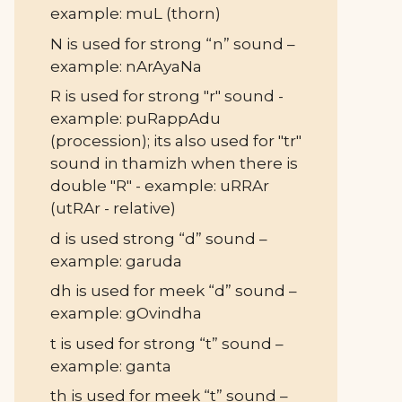
example: muL (thorn)
N is used for strong “n” sound –
example: nArAyaNa
R is used for strong "r" sound -
example: puRappAdu
(procession); its also used for "tr"
sound in thamizh when there is
double "R" - example: uRRAr
(utRAr - relative)
d is used strong “d” sound –
example: garuda
dh is used for meek “d” sound –
example: gOvindha
t is used for strong “t” sound –
example: ganta
th is used for meek “t” sound –