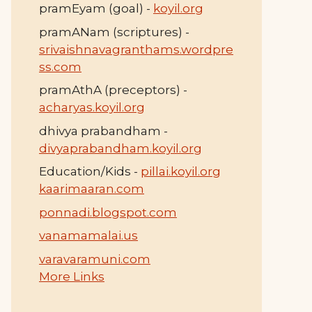
pramEyam (goal) -
koyil.org
pramANam (scriptures) -
srivaishnavagranthams.wordpre
ss.com
pramAthA (preceptors) -
acharyas.koyil.org
dhivya prabandham -
divyaprabandham.koyil.org
Education/Kids -
pillai.koyil.org
kaarimaaran.com
ponnadi.blogspot.com
vanamamalai.us
varavaramuni.com
More Links