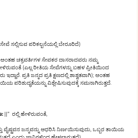
ಸೇವೆ ಸಲ್ಲಿಸುವ ಪರಿಕಲ್ಪನೆಯಲ್ಲಿ ಬೇರೂರಿದೆ)
 (ಅಂತಹ ಚಕ್ರವರ್ತಿಗಳ ಸೇವಕರ ದಾಸರಾದವರು ನಮ್ಮ
ೇಳಿರುವಂತೆ (ಎಲ್ಲ ರೀತಿಯ ಸೇವೆಗಳನ್ನು ಬಹಳ ಪ್ರೀತಿಯಿಂದ
 ಇದ್ದಾರೆ. ಪ್ರತಿ ಜನ್ಮದ ಪ್ರತಿ ಕ್ಷಣದಲ್ಲಿ ಶಾಶ್ವತವಾಗಿ); ಅಂತಹ
ತಾಯಿಯ ಪರಿಶುದ್ಧತೆಯನ್ನು ವಿಶ್ಲೇಷಿಸುವುದಕ್ಕೆ ಸಮನಾಗಿರುತ್ತದೆ.
ಣ:
||” ರಲ್ಲಿ ಹೇಳಿರುವಂತೆ,
ತ್ತು ವೈಷ್ಣವನ ಜನ್ಮವನ್ನು ಆಧರಿಸಿ ನಿರ್ಣಯಿಸುವುದು, ಒಬ್ಬರ ತಾಯಿಯ
ುತ್ತದೆ ಎಂದು ಜ್ಞಾನಿಗಳಿಂದ ಹೇಳಲಾಗುತ್ತದೆ).