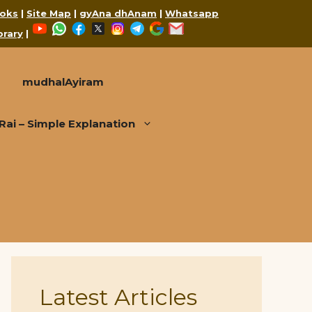
oks
|
Site Map
|
gyAna dhAnam
|
Whatsapp
YouTube
WhatsApp
Facebook
X
Instagram
Telegram
Google
Mail
brary
|
mudhalAyiram
i – Simple Explanation
Latest Articles