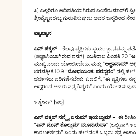
೩) ಎಲ್ಲರಿಗೂ ಅಧಿಪತಿಯಾಗಿರುವ ಎಂಪೆರುಮಾನ್‌ಗೆ ಪ್ರೀತಿ
ಶ್ರೀವೈಷ್ಣವರನ್ನು ಗುರುತಿಸುವುದು ಅವರ ಜನ್ಮದಿಂದ ನ
ವ್ಯಾಖ್ಯಾನ
ಎನ್ ಪಕ್ಕಲ್
– ಕೆಲವು ವ್ಯಕ್ತಿಗಳು ಸ್ವಯಂ ಜ್ಞಾನವನ್ನು ಪಡೆ
(ಅಜ್ಞಾನಿಯಾಗಿರುವ ನನಗೆ), ಯತಿರಾಜ ವಿಂಶತಿ 20 “
ಅ
ಮುಖ್ಯ ಎಂದು ಯೋಚಿಸಬೇಕು. ಮತ್ತು “
ಅಜ್ಞಾನಾಮ್ ಅಗ
ಭಗವತ್ಗೀತೆ 10.9 “
ಬೋಧಯಂತ: ಪರಸ್ಪರಂ
” ನಲ್ಲಿ ಹೇ
ಚರ್ಚಿಸಲು ಪರಿಗಣಿಸಬೇಕು; ಬದಲಿಗೆ, “ಈ ವ್ಯಕ್ತಿಗಳು ನನ್ನ 
ಆದ್ದರಿಂದ ಅವರು ನನ್ನ ಶಿಷ್ಯರು” ಎಂದು ಯೋಚಿಸುವುದು 
ಇಷ್ಟೇನಾ? [ಇಲ್ಲ]
ಎನ್ ಪಕ್ಕಲ್
ನನ್ಮೈ
ಎನುಮ್ ಇಯಲ್ವುಮ್
–
ಈ ರೀತಿಯ
“
ಎನ್ ಮುನ್ ಶೊಲ್ಲುಮ್ ಮೂವುರುವಾ
” (ಒಬ್ಬನಾಗಿ 
ಕಾರಣಕರ್ತನು” ಎಂದು ಹೇಳಿದಂತೆ ಒಬ್ಬನು ತನ್ನ ಆಚಾರ್ಯರನ್