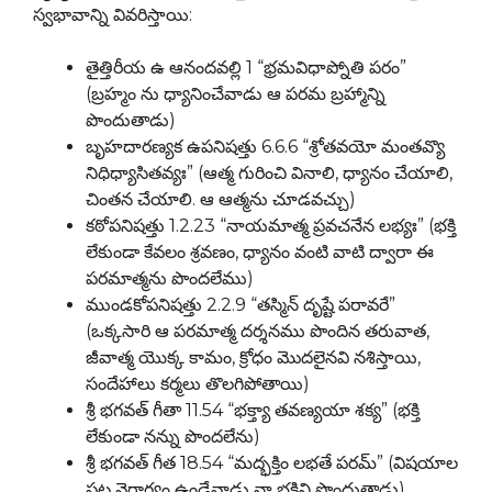
స్వభావాన్ని వివరిస్తాయి:
తైత్తిరీయ ఉ ఆనందవల్లి 1 “భ్రమవిధాప్నోతి పరం”
(బ్రహ్మం ను ధ్యానించేవాడు ఆ పరమ బ్రహ్మాన్ని
పొందుతాడు)
బృహదారణ్యక ఉపనిషత్తు 6.6.6 “శ్రోతవయో మంతవ్యొ
నిధిధ్యాసితవ్యః” (ఆత్మ గురించి వినాలి, ధ్యానం చేయాలి,
చింతన చేయాలి. ఆ ఆత్మను చూడవచ్చు)
కఠోపనిషత్తు 1.2.23 “నాయమాత్మ ప్రవచనేన లభ్యః” (భక్తి
లేకుండా కేవలం శ్రవణం, ధ్యానం వంటి వాటి ద్వారా ఈ
పరమాత్మను పొందలేము)
ముండకోపనిషత్తు 2.2.9 “తస్మిన్ దృష్టే పరావరే”
(ఒక్కసారి ఆ పరమాత్మ దర్శనము పొందిన తరువాత,
జీవాత్మ యొక్క కామం, క్రోధం మొదలైనవి నశిస్తాయి,
సందేహాలు కర్మలు తొలగిపోతాయి)
శ్రీ భగవత్ గీతా 11.54 “భక్త్యా తవణ్యయా శక్య” (భక్తి
లేకుండా నన్ను పొందలేను)
శ్రీ భగవత్ గీత 18.54 “మద్భక్తిం లభతే పరమ్” (విషయాల
పట్ల వైరాగ్యం ఉండేవాడు నా భక్తిని పొందుతాడు)