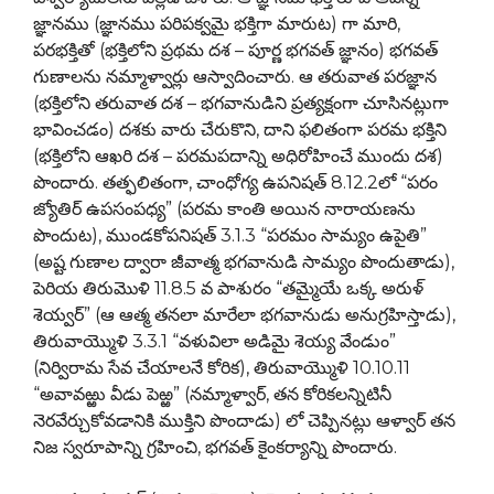
జ్ఞానము (జ్ఞానము పరిపక్వమై భక్తిగా మారుట) గా మారి,
పరభక్తితో (భక్తిలోని ప్రథమ దశ – పూర్ణ భగవత్ జ్ఞానం) భగవత్
గుణాలను నమ్మాళ్వార్లు ఆస్వాదించారు. ఆ తరువాత పరజ్ఞాన
(భక్తిలోని తరువాత దశ – భగవానుడిని ప్రత్యక్షంగా చూసినట్లుగా
భావించడం) దశకు వారు చేరుకొని, దాని ఫలితంగా పరమ భక్తిని
(భక్తిలోని ఆఖరి దశ – పరమపదాన్ని అధిరోహించే ముందు దశ)
పొందారు. తత్ఫలితంగా, చాంధోగ్య ఉపనిషత్ 8.12.2లో “పరం
జ్యోతిర్ ఉపసంపధ్య” (పరమ కాంతి అయిన నారాయణను
పొందుట), ముండకోపనిషత్ 3.1.3 “పరమం సామ్యం ఉపైతి”
(అష్ట గుణాల ద్వారా జీవాత్మ భగవానుడి సామ్యం పొందుతాడు),
పెరియ తిరుమొళి 11.8.5 వ పాశురం “తమ్మైయే ఒక్క అరుళ్
శెయ్వర్” (ఆ ఆత్మ తనలా మారేలా భగవానుడు అనుగ్రహిస్తాడు),
తిరువాయ్మొళి 3.3.1 “వళువిలా అడిమై శెయ్య వేండుం”
(నిర్విరామ సేవ చేయాలనే కోరిక), తిరువాయ్మొళి 10.10.11
“అవావఱ్ఱు వీడు పెఱ్ఱ” (నమ్మాళ్వార్, తన కోరికలన్నిటినీ
నెరవేర్చుకోవడానికి ముక్తిని పొందాడు) లో చెప్పినట్లు ఆళ్వార్ తన
నిజ స్వరూపాన్ని గ్రహించి, భగవత్ కైంకర్యాన్ని పొందారు.