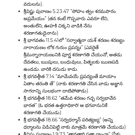
వదులను).
శ్రీవిష్ణు పురాణం 5.23.47 “సోహం త్వం శరమపారం
అప్రమేయం” (తన కంటే గొప్పవారు ఎవరూ లేని,
అంతులేని, ఊహకి చిక్కని వాడికి నేను
శరణాగతుడైనాను)
శ్రీ భాగవతం 11.5.41లో “సర్వాత్మనా యశ్ శరణం శరణ్యం
నారాయణం లోక గురుం ప్రపన్నః” (ఎవరైతే
శ్రీమన్నారాయణునికి పూర్ణ శరణాగతి చేయునో, అతడు
దేవతలు, ఋషులు, బంధువులు, పితృలకు ఋణపడి
ఉండడు. వారికి దసుడు కాడు.
శ్రీ భగవత్గీత 7.14 “మామేవయే ప్రపద్యంతే మాయాం
ఏతాం తరంతి తే” (నాకు శరణాగతి చేసిన వాడు అజ్ఞాన
సాగరాన్ని సులభంగా దాటిపోతాడు).
శ్రీ భగవత్గీత 18.62 “తమేవ శరణం గచ్ఛ సర్వభావేన
భారత” (ఓ భరత ఉత్తరాధికారి! ఆ భగవానునికే
శరణాగతి చేయుడు)
శ్రీ భగవత్గీత 18.66 “సర్వధర్మాన్ పరిత్యజ్య” (అన్ని
ధర్మాలను విడిచిపెట్టి నాకు మాత్రమే శరణాగతి చేయుడు)
శ్రీవిష్ణు పురాణం 1.9.73 “తావతార్థి స్తతా వాంచా” (నీకు