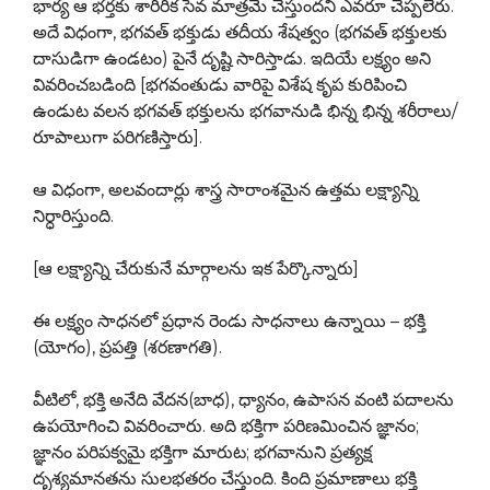
భార్య ఆ భర్తకు శారీరిక సేవ మాత్రమే చేస్తుందని ఎవరూ చెప్పలేరు.
అదే విధంగా, భగవత్ భక్తుడు తదీయ శేషత్వం (భగవత్ భక్తులకు
దాసుడిగా ఉండటం) పైనే దృష్టి సారిస్తాడు. ఇదియే లక్ష్యం అని
వివరించబడింది [భగవంతుడు వారిపై విశేష కృప కురిపించి
ఉండుట వలన భగవత్ భక్తులను భగవానుడి భిన్న భిన్న శరీరాలు/
రూపాలుగా పరిగణిస్తారు].
ఆ విధంగా, అలవందార్లు శాస్త్ర సారాంశమైన ఉత్తమ లక్ష్యాన్ని
నిర్ధారిస్తుంది.
[ఆ లక్ష్యాన్ని చేరుకునే మార్గాలను ఇక పేర్కొన్నారు]
ఈ లక్ష్యం సాధనలో ప్రధాన రెండు సాధనాలు ఉన్నాయి – భక్తి
(యోగం), ప్రపత్తి (శరణాగతి).
వీటిలో, భక్తి అనేది వేదన(బాధ), ధ్యానం, ఉపాసన వంటి పదాలను
ఉపయోగించి వివరించారు. అది భక్తిగా పరిణమించిన జ్ఞానం;
జ్ఞానం పరిపక్వమై భక్తిగా మారుట; భగవానుని ప్రత్యక్ష
దృశ్యమానతను సులభతరం చేస్తుంది. కింది ప్రమాణాలు భక్తి