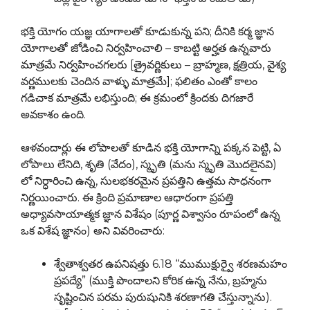
భక్తి యోగం యజ్ఞ యాగాలతో కూడుకున్న పని; దీనికి కర్మ జ్ఞాన
యోగాలతో జోడించి నిర్వహించాలి – కాబట్టి అర్హత ఉన్నవారు
మాత్రమే నిర్వహించగలరు [త్రైవర్ణికులు – బ్రాహ్మణ, క్షత్రియ, వైశ్య
వర్ణములకు చెందిన వాళ్ళు మాత్రమే]; ఫలితం ఎంతో కాలం
గడిచాక మాత్రమే లభిస్తుంది; ఈ క్రమంలో క్రిందకు దిగజారే
అవకాశం ఉంది.
ఆళవందార్లు ఈ లోపాలతో కూడిన భక్తి యోగాన్ని పక్కన పెట్టి, ఏ
లోపాలు లేనిది, శృతి (వేదం), స్మృతి (మను స్మృతి మొదలైనవి)
లో నిర్ధారించి ఉన్న, సులభకరమైన ప్రపత్తిని ఉత్తమ సాధనంగా
నిర్ణయించారు. ఈ క్రింది ప్రమాణాల ఆధారంగా ప్రపత్తి
అధ్యావసాయాత్మక జ్ఞాన విశేషం (పూర్ణ విశ్వాసం రూపంలో ఉన్న
ఒక విశేష జ్ఞానం) అని వివరించారు:
శ్వేతాశ్వతర ఉపనిషత్తు 6.18 “ముముక్షుర్వై శరణమహం
ప్రపద్యే” (ముక్తి పొందాలని కోరిక ఉన్న నేను, బ్రహ్మను
సృష్టించిన పరమ పురుషునికి శరణాగతి చేస్తున్నాను).