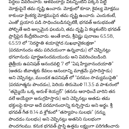
పెద్దలు వివరించారు. ఆళవందార్లు వీటన్నింటినీ పక్కన పెట్టి
మోక్షంపైనే తమ దృష్ఠి ఉంచారు. మోక్షంలో కూడా, కైవల్య మోక్షము
కాకుండా కైంకర్య మోక్షముపైన తమ దృష్టి ఉంచారు. ఎందుకంటే,
ఎంతో ప్రయాస పడి సాధించబడినప్పటికీ, భగవత్ అనుభవంతో
పోల్చితే అది అల్పమైన ఫలమని, తమ దృష్టి ఏ కల్మశంలేని భగవత్
ప్రాప్తిపైన కేంద్రీకరించారు. అంతే కాదు, శ్రీవిష్ణు పురాణం 6.5.58,
6.5.59 లో “నిరస్థాతి శయాహ్లాద సుఖభావైకలక్షణా”
(పరమానందం తమ పరిచయంగా ఉన్నవాడు) లో చెప్పినట్లు
భగవానుడు పూర్ణఆనందమయుడు అని వివరించబడింది.
తైత్రీయ ఉపనిషత్ ఆనందవల్లి 7 లో “ఏష హ్యేవానందయాతి”
(ఆతడు జీవాత్మకు కేవలం ఆనందాన్ని మాత్రమే ప్రసాదిస్తాడు)
అని చెప్పినట్లు, ముండక ఉపనిషత్ లో “పరమం సామ్యముపైతి”
(పరమాత్మను పొందడం), పెరియ తిరుమొళి 11.3.5 వ పాశురంలో
“తమ్మైయే ఒక్క అరుళ్ శెయ్వర్” (తనను ఆరాధించే వారిని తన
వలే అయ్యేలా అనుగ్రహిస్తారు) అని చెప్పినట్లు ఆతడు తమ
భక్తులపై కూడా అదే పరమానందాన్ని కుర్పిస్తాడు అని అర్థం. శ్రీ
భగవత్ గీత 8.14 వ శ్లోకంలో “తస్యాహం సులభః” (నన్ను
పొందడం సులభం) అని చెప్పినట్లు అతనిని సులభంగా
పొందగలము. కనుక భగవత్ ప్రాప్తి ఉత్తమ లక్ష్యంగా పరిగణించారు