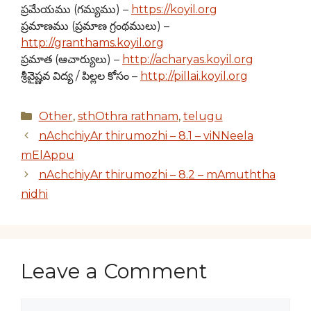
ప్రమేయము (గమ్యము) –
https://koyil.org
ప్రమాణము (ప్రమాణ గ్రంథములు) –
http://granthams.koyil.org
ప్రమాత (ఆచార్యులు) –
http://acharyas.koyil.org
శ్రీవైష్ణవ విద్య / పిల్లల కోసం –
http://pillai.koyil.org
Categories
Other
,
sthOthra rathnam
,
telugu
nAchchiyAr thirumozhi – 8.1 – viNNeela
mElAppu
nAchchiyAr thirumozhi – 8.2 – mAmuththa
nidhi
Leave a Comment
Comment