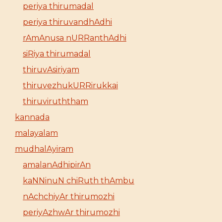
periya thirumadal
periya thiruvandhAdhi
rAmAnusa nURRanthAdhi
siRiya thirumadal
thiruvAsiriyam
thiruvezhukURRirukkai
thiruviruththam
kannada
malayalam
mudhalAyiram
amalanAdhipirAn
kaNNinuN chiRuth thAmbu
nAchchiyAr thirumozhi
periyAzhwAr thirumozhi