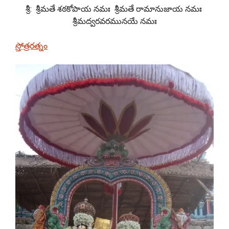
శ్రీ: శ్రీమతే శఠకోపాయ నమః శ్రీమతే రామానుజాయ నమః
శ్రీమద్వరవరమునయే నమః
స్తోత్రరత్నం