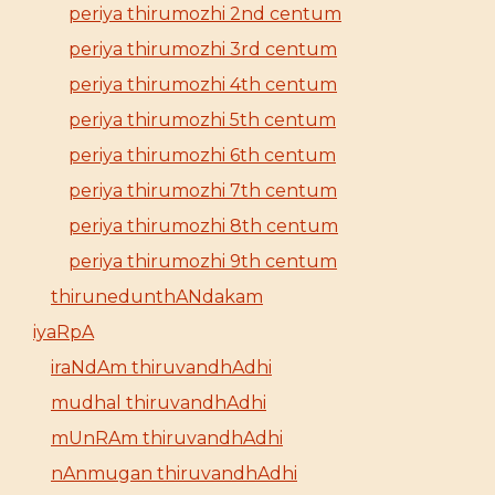
periya thirumozhi 2nd centum
periya thirumozhi 3rd centum
periya thirumozhi 4th centum
periya thirumozhi 5th centum
periya thirumozhi 6th centum
periya thirumozhi 7th centum
periya thirumozhi 8th centum
periya thirumozhi 9th centum
thirunedunthANdakam
iyaRpA
iraNdAm thiruvandhAdhi
mudhal thiruvandhAdhi
mUnRAm thiruvandhAdhi
nAnmugan thiruvandhAdhi