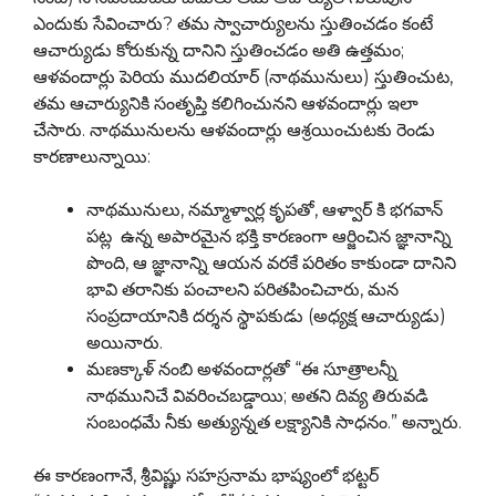
ఎందుకు సేవించారు? తమ స్వాచార్యులను స్తుతించడం కంటే
ఆచార్యుడు కోరుకున్న దానిని స్తుతించడం అతి ఉత్తమం;
ఆళవందార్లు పెరియ ముదలియార్ (నాథమునులు) స్తుతించుట,
తమ ఆచార్యునికి సంతృప్తి కలిగించునని ఆళవందార్లు ఇలా
చేసారు. నాథమునులను ఆళవందార్లు ఆశ్రయించుటకు రెండు
కారణాలున్నాయి:
నాథమునులు, నమ్మాళ్వార్ల కృపతో, ఆళ్వార్ కి భగవాన్
పట్ల ఉన్న అపారమైన భక్తి కారణంగా ఆర్జించిన జ్ఞానాన్ని
పొంది, ఆ జ్ఞానాన్ని ఆయన వరకే పరితం కాకుండా దానిని
భావి తరానికు పంచాలని పరితపించిచారు, మన
సంప్రదాయానికి దర్శన స్థాపకుడు (అధ్యక్ష ఆచార్యుడు)
అయినారు.
మణక్కాళ్ నంబి అళవందార్లతో “ఈ సూత్రాలన్నీ
నాథమునిచే వివరించబడ్డాయి; అతని దివ్య తిరువడి
సంబంధమే నీకు అత్యున్నత లక్ష్యానికి సాధనం.” అన్నారు.
ఈ కారణంగానే, శ్రీవిష్ణు సహస్రనామ భాష్యంలో భట్టర్