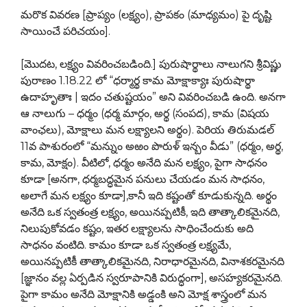
మరొక వివరణ [ప్రాప్యం (లక్ష్యం), ప్రాపకం (మాధ్యమం) పై దృష్టి
సాయించే పరిచయం].
[మొదట, లక్ష్యం వివరించబడింది.] పురుషార్థాలు నాలుగని శ్రీవిష్ణు
పురాణం 1.18.22 లో “ధర్మార్థ కామ మోక్షాక్యాః పురుషార్థా
ఉదాహృతాః | ఇదం చతుష్టయం” అని వివరించబడి ఉంది. అనగా
ఆ నాలుగు – ధర్మం (ధర్మ మార్గం, అర్థ (సంపద), కామ (విషయ
వాంఛలు), మోక్షాలు మన లక్ష్యాలని అర్థం). పెరియ తిరుమడల్
11వ పాశురంలో “మన్నుం అఱం పొరుళ్ ఇన్బం వీడు” (ధర్మం, అర్థ,
కామ, మోక్షం). వీటిలో, ధర్మం అనేది మన లక్ష్యం, పైగా సాధనం
కూడా [అనగా, ధర్మబద్ధమైన పనులు చేయడం మన సాధనం,
అలాగే మన లక్ష్యం కూడా],కానీ ఇది కష్టంతో కూడుకున్నది. అర్థం
అనేది ఒక స్వతంత్ర లక్ష్యం, అయినప్పటికీ, ఇది తాత్కాలికమైనది,
నిలుపుకోవడం కష్టం, ఇతర లక్ష్యాలను సాధించేందుకు అది
సాధనం వంటిది. కామం కూడా ఒక స్వతంత్ర లక్ష్యమే,
అయినప్పటికీ తాత్కాలికమైనది, నిరాధారమైనది, వినాశకరమైనది
[జ్ఞానం వల్ల ఏర్పడిన స్వరూపానికి విరుద్ధంగా], అసహ్యకరమైనది.
పైగా కామం అనేది మోక్షానికి అడ్డంకి అని మోక్ష శాస్త్రంలో మన