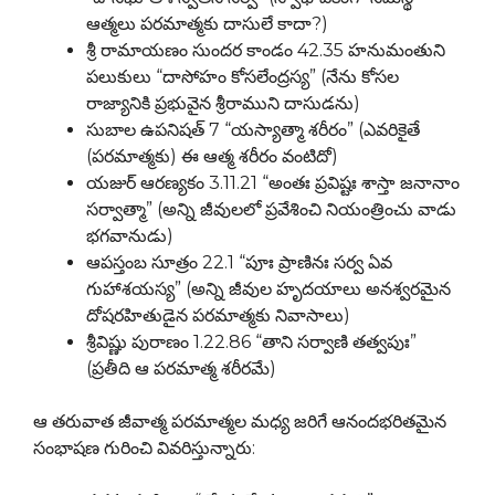
ఆత్మలు పరమాత్మకు దాసులే కాదా?)
శ్రీ రామాయణం సుందర కాండం 42.35 హనుమంతుని
పలుకులు “దాసోహం కోసలేంద్రస్య” (నేను కోసల
రాజ్యానికి ప్రభువైన శ్రీరాముని దాసుడను)
సుబాల ఉపనిషత్ 7 “యస్యాత్మా శరీరం” (ఎవరికైతే
(పరమాత్మకు) ఈ ఆత్మ శరీరం వంటిదో)
యజుర్ ఆరణ్యకం 3.11.21 “అంతః ప్రవిష్టః శాస్తా జనానాం
సర్వాత్మా” (అన్ని జీవులలో ప్రవేశించి నియంత్రించు వాడు
భగవానుడు)
ఆపస్తంబ సూత్రం 22.1 “పూః ప్రాణినః సర్వ ఏవ
గుహాశయస్య” (అన్ని జీవుల హృదయాలు అనశ్వరమైన
దోషరహితుడైన పరమాత్మకు నివాసాలు)
శ్రీవిష్ణు పురాణం 1.22.86 “తాని సర్వాణి తత్వపుః”
(ప్రతీది ఆ పరమాత్మ శరీరమే)
ఆ తరువాత జీవాత్మ పరమాత్మల మధ్య జరిగే ఆనందభరితమైన
సంభాషణ గురించి వివరిస్తున్నారు: