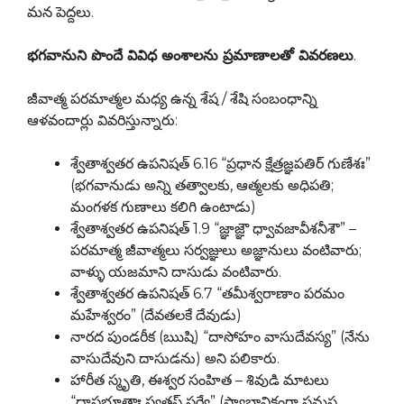
మన పెద్దలు.
భగవానుని పొందే వివిధ అంశాలను ప్రమాణాలతో వివరణలు
.
జీవాత్మ పరమాత్మల మధ్య ఉన్న శేష / శేషి సంబంధాన్ని
ఆళవందార్లు వివరిస్తున్నారు:
శ్వేతాశ్వతర ఉపనిషత్ 6.16 “ప్రధాన క్షేత్రజ్ఞపతిర్ గుణేశః”
(భగవానుడు అన్ని తత్వాలకు, ఆత్మలకు అధిపతి;
మంగళక గుణాలు కలిగి ఉంటాడు)
శ్వేతాశ్వతర ఉపనిషత్ 1.9 “జ్ఞాజ్ఞౌ ధ్వావజావీశనీశౌ” –
పరమాత్మ జీవాత్మలు సర్వజ్ఞులు అజ్ఞానులు వంటివారు;
వాళ్ళు యజమాని దాసుడు వంటివారు.
శ్వేతాశ్వతర ఉపనిషత్ 6.7 “తమీశ్వరాణాం పరమం
మహేశ్వరం” (దేవతలకే దేవుడు)
నారద పుండరీక (ఋషి) “దాసోహం వాసుదేవస్య” (నేను
వాసుదేవుని దాసుడను) అని పలికారు.
హారీత స్మృతి, ఈశ్వర సంహిత – శివుడి మాటలు
“దాసభూతాః స్వతస్ సర్వే” (స్వాభావికంగా సమస్థ