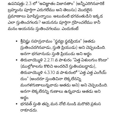
ఉపనిషత్తు 2.3 లో “అవిజ్ఞాతం విజానతాం” (అన్నీఎరిగినవారికే
బ్రహ్మంను పూర్తిగా ఎరుగలేము అని తెలుసు) మొదలైన
ప్రమాణాలు ఘోషిస్తున్నాయి. అటువంటి భగవంతుడిని ఇక్కడ
ఎలా స్తుతించగలరు? ఆయనను పూర్తిగా గ్రహించలేము కానీ
మనం ఆయనను స్తుతించగలము. ఎందుకంటే
శ్రీవిష్ణు సహస్రనామం “స్థవ్యః స్థవప్రియః” (ఆతడు
స్రుతించదగినవాడు, స్తుతి ప్రియుడు) అని చెప్పబడింది.
అనగా భగవానుడు స్తుతి ప్రియుడు అని అర్థం.
తిరువాయ్మొళి 2.2.11 వ పాశురం “ఏత్త ఏళులగుం కొండా”
(ముల్లోకాలను కొలిచి అందరిచే స్తుతింపబడ్డాడు),
తిరువాయ్మొళి 4.3.10 వ పాశురంలో “ఎత్త ఎత్త ఎంగేయ్‌
దుం” (అందరూ స్తుంతిచినా లెక్కలేనన్ని
మంగళగుణాలున్నవాడు ఆతడు అని) అని చెప్పబడింది.
అనగా లెక్కలేనన్ని గుణాలు ఉన్నవాడు ఆతడు అని
అర్థం.
భగవత్ స్తుతి తప్ప మన నోటి నుండి మరొకరి ప్రశంస
రాకూడదు.