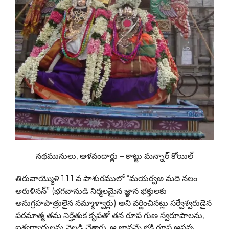
నథమునులు, ఆళవందార్లు – కాట్టు మన్నార్ కోయిల్
తిరువాయ్మొళి 1.1.1 వ పాశురములో “మయర్వఱ మది నలం
అరుళినన్” (భగవానుడి నిర్మలమైన జ్ఞాన భక్తులకు
అనుగ్రహపాత్రులైన నమ్మాళ్వార్లు) అని వర్ణించినట్లు సర్వేశ్వరుడైన
పరమాత్మ తమ నిర్హేతుక కృపతో తన రూప గుణ స్వరూపాలను,
ఐశ్వర్యాదులను వెల్లడి చేశారు. ఆ జ్ఞానమే భక్తి రూప ఆపన్న