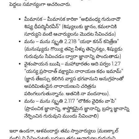
పెద్దలు సమాన్యంగా ఆచరించారు.
మీమాసక – మీమాసక కారికా “అభివంధ్య గురునాదౌ
శిష్య ధీపద్మినీరవీన్” (శిష్యులుకు జ్ఞానం, కమలానికి
సూర్యుని వంటి ఆచార్యులను మొదట సేవించడం)
మను – మను స్మృతి 2.218 “యథా కనన్ కనిత్రేణ”
(మనుష్యుడు గొయ్యి తవ్వి నీళ్ళు తెచ్చినట్లు, శిష్యుడు
గురువును సేవించడం ద్వారా జ్ఞానాన్ని పొందుతాడు)
వైశంపాయన ఋషి – మహాభారతం ఆది పర్వం 1.27
“యస్య ప్రసాదాత్ వక్ష్యామి నారాయణ కథం ఇమామ్”
(జ్ఞాన తేజస్సు కలిగిన వ్యాస భగవానుని అనుగ్రహంతో
అపరిమితుడైన నారాయణుని చరిత్రను
పఠింగలుగుతున్నాను. ఆతనికి నా వందనాలు).
మను – మను స్మృతి 2.117 “లౌకికం వైధికం వా’పి”
(ప్రాపంచిక జ్ఞానాన్ని, శాస్త్రోక్తమైన జ్ఞానాన్ని, బ్రహ్మ జ్ఞానాన్ని
నేర్పించిన గురువుని ముందు సేవించాలి)
ఇలా ఉండగా, ఆళవందార్లు తమ స్వాచార్యులు (మణక్కాల్
నంబి) ని సేవించుటకు బదులు తమ ఆచార్యుల గురువుని