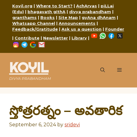
Skip
Koyil.org
|
Where to Start?
|
AchAryas
|
piLLai
to
(Edu)
|
bhagavath gIthA
|
divya prabandham
|
content
granthams
|
Books
|
Site Map
|
gyAna dhAnam
|
Whatsapp Channel
|
Announcements
|
Feedback/Gratitude
|
Ask us a question
|
Founder
YouTube
WhatsApp
Faceboo
X
|
Contribute
|
Newsletter
|
Library
|
Instagram
Telegram
Google
Mail
KOYIL
Menu
DIVYA PRABANDHAM
స్తోత్రరత్నం – అవతారిక
September 6, 2024
by
sridevi