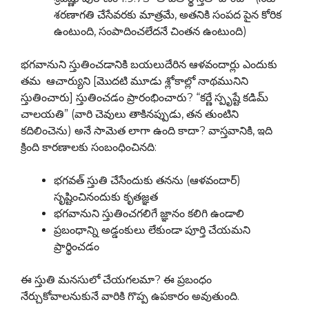
శరణాగతి చేసేవరకు మాత్రమే, అతనికి సంపద పైన కోరిక
ఉంటుంది, సంపాదించలేదనే చింతన ఉంటుంది)
భగవానుని స్తుతించడానికి బయలుదేరిన ఆళవందార్లు ఎందుకు
తమ ఆచార్యుని [మొదటి మూడు శ్లోకాల్లో నాథమునిని
స్తుతించారు] స్తుతించడం ప్రారంభించారు? “కర్ణే స్పృష్టే కడిమ్
చాలయతి” (వారి చెవులు తాకినప్పుడు, తన తుంటిని
కదిలించెను) అనే సామెత లాగా ఉంది కాదా? వాస్తవానికి, ఇది
క్రింది కారణాలకు సంబంధించినది:
భగవత్ స్తుతి చేసేందుకు తనను (ఆళవందార్)
సృష్టించినందుకు కృతజ్ఞత
భగవానుని స్తుతించగలిగే జ్ఞానం కలిగి ఉండాలి
ప్రబంధాన్ని అడ్డంకులు లేకుండా పూర్తి చేయమని
ప్రార్థించడం
ఈ స్తుతి మనసులో చేయగలమా? ఈ ప్రబంధం
నేర్చుకోవాలనుకునే వారికి గొప్ప ఉపకారం అవుతుంది.