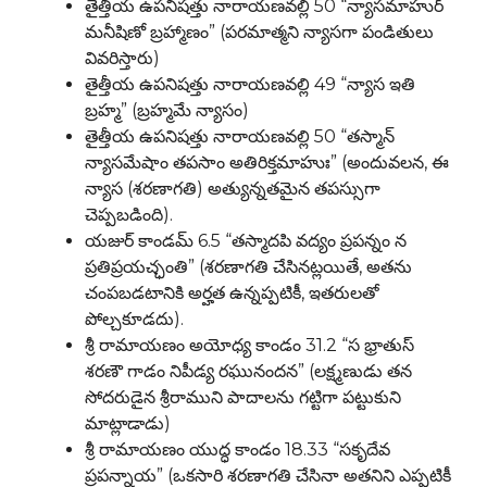
తైత్తీయ ఉపనిషత్తు నారాయణవల్లి 50 “న్యాసమాహుర్
మనీషిణో బ్రహ్మాణం” (పరమాత్మని న్యాసగా పండితులు
వివరిస్తారు)
తైత్తీయ ఉపనిషత్తు నారాయణవల్లి 49 “న్యాస ఇతి
బ్రహ్మ” (బ్రహ్మమే న్యాసం)
తైత్తీయ ఉపనిషత్తు నారాయణవల్లి 50 “తస్మాన్
న్యాసమేషాం తపసాం అతిరిక్తమాహుః” (అందువలన, ఈ
న్యాస (శరణాగతి) అత్యున్నతమైన తపస్సుగా
చెప్పబడింది).
యజుర్ కాండమ్ 6.5 “తస్మాదపి వద్యం ప్రపన్నం న
ప్రతిప్రయచ్ఛంతి” (శరణాగతి చేసినట్లయితే, అతను
చంపబడటానికి అర్హత ఉన్నప్పటికీ, ఇతరులతో
పోల్చకూడదు).
శ్రీ రామాయణం అయోధ్య కాండం 31.2 “స భ్రాతుస్
శరణౌ గాడం నిపీడ్య రఘునందన” (లక్ష్మణుడు తన
సోదరుడైన శ్రీరాముని పాదాలను గట్టిగా పట్టుకుని
మాట్లాడాడు)
శ్రీ రామాయణం యుద్ధ కాండం 18.33 “సకృదేవ
ప్రపన్నాయ” (ఒకసారి శరణాగతి చేసినా అతనిని ఎప్పటికీ