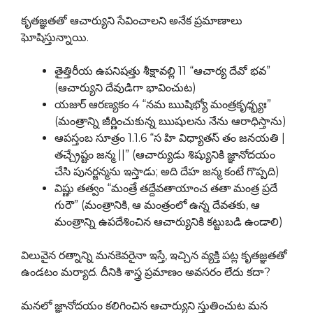
కృతజ్ఞతతో ఆచార్యుని సేవించాలని అనేక ప్రమాణాలు
ఘోషిస్తున్నాయి.
తైత్తిరీయ ఉపనిషత్తు శీక్షావల్లి 11 “ఆచార్య దేవో భవ”
(ఆచార్యుని దేవుడిగా భావించుట)
యజుర్ ఆరణ్యకం 4 “నమ ఋషిభ్యో మంత్రకృధ్భ్యః”
(మంత్రాన్ని జీర్ణించుకున్న ఋషులను నేను ఆరాధిస్తాను)
ఆపస్తంబ సూత్రం 1.1.6 “స హి విధ్యాతస్ తం జనయతి |
తచ్చ్రేష్టం జన్మ ||” (ఆచార్యుడు శిష్యునికి జ్ఞానోదయం
చేసి పునర్జన్మను ఇస్తాడు; అది దేహ జన్మ కంటే గొప్పది)
విష్ణు తత్వం “మంత్రే తద్దేవతాయాంచ తతా మంత్ర ప్రదే
గురౌ” (మంత్రానికి, ఆ మంత్రంలో ఉన్న దేవతకు, ఆ
మంత్రాన్ని ఉపదేశించిన ఆచార్యునికి కట్టుబడి ఉండాలి)
విలువైన రత్నాన్ని మనకెవరైనా ఇస్తే, ఇచ్చిన వ్యక్తి పట్ల కృతజ్ఞతతో
ఉండటం మర్యాద. దీనికి శాస్త్ర ప్రమాణం అవసరం లేదు కదా?
మనలో జ్ఞానోదయం కలిగించిన ఆచార్యుని స్తుతించుట మన