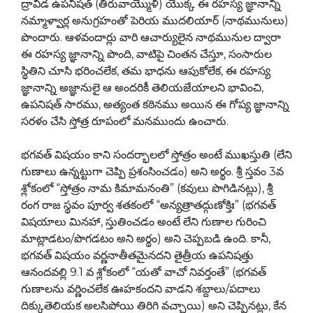
ద్రావిడ ఉపనిషత్ (తిరువాయ్మొళి) యొక్క ఈ రహస్య జ్ఞానాన్ని
నమ్మాళ్వార్ల అనుగ్రహంతో పెరియ ముదలియార్ (నాథమునులు)
పొందారు. ఆళవందార్లు వారి ఆచార్యులైన నాథమునుల ద్వారా
ఈ రహస్య జ్ఞానాన్ని పొంది, వాటిపై చింతన చేస్తూ, సంసారుల
స్థితిని చూసి భరించలేక, తమ భాధను ఆపుకోలేక, ఈ రహస్య
జ్ఞానాన్ని అజ్ఞానులై ఆ అందరికీ తెలియజేయాలని భావించి,
ఉపనిషత్ సారము, అత్యంత కఠినము అయిన ఈ గోప్య జ్ఞానాన్ని
సరళం చేసి స్తోత్ర రూపంలో మనముందు ఉంచారు.
భగవత్ విషయం కాని సందర్భాలలో స్తోత్రం అంటే ముఖస్తుతి (లేని
గుణాలు ఉన్నట్టుగా చెప్పి ప్రశంసించడం) అని అర్థం. శ్రీ స్తవం 3వ
శ్లోకంలో “స్తోత్రం నామ కిమామనంతి” (కవులు పొగిడినట్లు), శ్రీ
రంగ రాజ స్థవం పూర్వ శతకంలో “అన్యత్రాతద్గుణోక్తిః” (భగవత్
విషయాలు మినహా, స్తుతించడం అంటే లేని గుణాల గురించి
మాట్లాడటం/పొగడటం అని అర్థం) అని చెప్పబడి ఉంది. కానీ,
భగవత్ విషయం వర్ణనాతీతమైనదని తైత్రీయ ఉపనిషత్తు
ఆనందవల్లి 9.1 వ శ్లోకంలో “యతో వాచో నివర్తంతే” (భగవత్
గుణాలను వర్ణించలేక ఊహకందని వాడని శబ్దాలు/పదాలు
దిక్కుతెలియక అలసిపోయి తిరిగి వచ్చాయి) అని చెప్పినట్లు, కేన