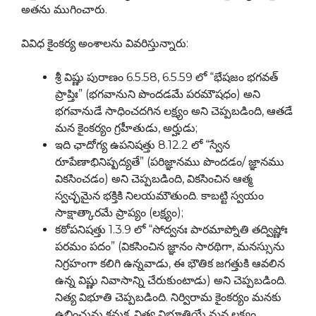
అతను ముగించారు.
వివిధ కైంకర్య అంశాలను వివరిస్తున్నారు:
శ్రీ విష్ణు పురాణం 6.5.58, 6.5.59 లో “భేషజం భగవత్
ప్రాప్తిః” (భగవానుని పొందడమే పరమౌషధం) అని
భగవానుడే సాధించదగిన లక్ష్యం అని చెప్పబడింది, ఆతడే
మన కైంకర్యం గ్రహీతుడు, అర్హుడు;
ఇది ఛాదోగ్య ఉపనిషత్తు 8.12.2 లో “స్వేన
రూపేణాభినిష్పద్యతే” (పరిజ్ఞానము పొందడం/ జ్ఞానము
వికసించడం) అని చెప్పబడింది, వికసించిన ఆత్మ
స్వచ్ఛమైన భక్తికి నిలయమౌతుంది. కాబట్టి స్వయం
సాక్షాత్కారమే ప్రాప్యం (లక్ష్యం);
కఠోపనిషత్తు 1.3.9 లో “సోద్వనః పారమాప్నోతి తద్విష్ణోః
పరమం పదం” (వికసించిన జ్ఞానం సారథిగా, మనస్సును
నిగ్రహంగా కలిగి ఉన్నవాడు, ఈ భౌతిక జగత్తుకి ఆవలిన
ఉన్న విష్ణు నివాసాన్ని చేరుకుంటాడు) అని చెప్పబడింది.
నిత్య విభూతి చెప్పబడింది. నిర్విరామ కైంకర్యం మనకు
ఉభించును కనుక, నిత్య విభూతియే మన లక్ష్యం.