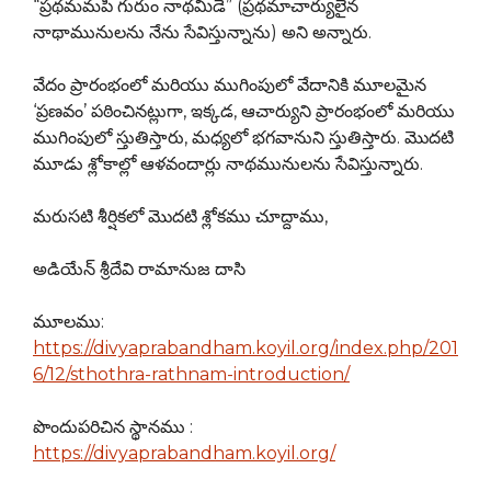
“ప్రథమమపి గురుం నాథమీడే” (ప్రథమాచార్యులైన
నాథామునులను నేను సేవిస్తున్నాను) అని అన్నారు.
వేదం ప్రారంభంలో మరియు ముగింపులో వేదానికి మూలమైన
‘ప్రణవం’ పఠించినట్లుగా, ఇక్కడ, ఆచార్యుని ప్రారంభంలో మరియు
ముగింపులో స్తుతిస్తారు, మధ్యలో భగవానుని స్తుతిస్తారు. మొదటి
మూడు శ్లోకాల్లో ఆళవందార్లు నాథమునులను సేవిస్తున్నారు.
మరుసటి శీర్షికలో మొదటి శ్లోకము చూద్దాము,
అడియేన్ శ్రీదేవి రామానుజ దాసి
మూలము:
https://divyaprabandham.koyil.org/index.php/201
6/12/sthothra-rathnam-introduction/
పొందుపరిచిన స్థానము :
https://divyaprabandham.koyil.org/