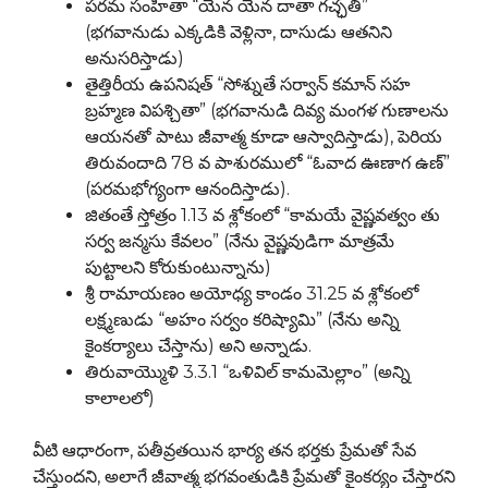
పరమ సంహితా “యేన యేన దాతా గచ్ఛతి”
(భగవానుడు ఎక్కడికి వెళ్లినా, దాసుడు ఆతనిని
అనుసరిస్తాడు)
తైత్తిరీయ ఉపనిషత్ “సోశ్నుతే సర్వాన్ కమాన్ సహ
బ్రహ్మణ విపశ్చితా” (భగవానుడి దివ్య మంగళ గుణాలను
ఆయనతో పాటు జీవాత్మ కూడా ఆస్వాదిస్తాడు), పెరియ
తిరువందాది 78 వ పాశురములో “ఓవాద ఊణాగ ఉణ్”
(పరమభోగ్యంగా ఆనందిస్తాడు).
జితంతే స్తోత్రం 1.13 వ శ్లోకంలో “కామయే వైష్ణవత్వం తు
సర్వ జన్మసు కేవలం” (నేను వైష్ణవుడిగా మాత్రమే
పుట్టాలని కోరుకుంటున్నాను)
శ్రీ రామాయణం అయోధ్య కాండం 31.25 వ శ్లోకంలో
లక్ష్మణుడు “అహం సర్వం కరిష్యామి” (నేను అన్ని
కైంకర్యాలు చేస్తాను) అని అన్నాడు.
తిరువాయ్మొళి 3.3.1 “ఒళివిల్ కామమెల్లాం” (అన్ని
కాలాలలో)
వీటి ఆధారంగా, పతీవ్రతయిన భార్య తన భర్తకు ప్రేమతో సేవ
చేస్తుందని, అలాగే జీవాత్మ భగవంతుడికి ప్రేమతో కైంకర్యం చేస్తారని