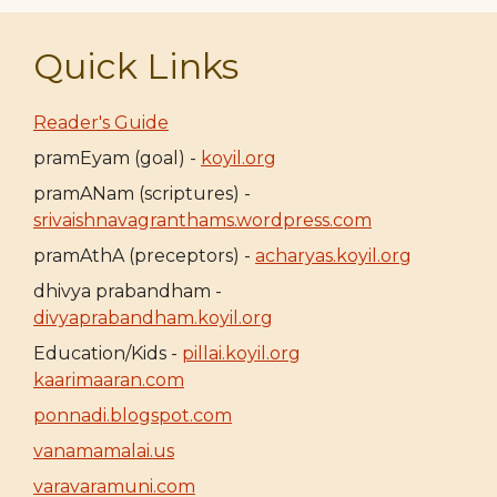
Quick Links
Reader's Guide
pramEyam (goal) -
koyil.org
pramANam (scriptures) -
srivaishnavagranthams.wordpress.com
pramAthA (preceptors) -
acharyas.koyil.org
dhivya prabandham -
divyaprabandham.koyil.org
Education/Kids -
pillai.koyil.org
kaarimaaran.com
ponnadi.blogspot.com
vanamamalai.us
varavaramuni.com