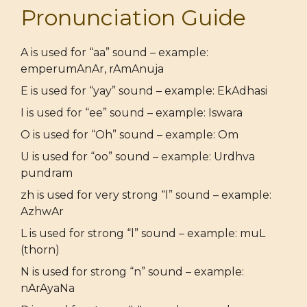
Pronunciation Guide
A is used for “aa” sound – example:
emperumAnAr, rAmAnuja
E is used for “yay” sound – example: EkAdhasi
I is used for “ee” sound – example: Iswara
O is used for “Oh” sound – example: Om
U is used for “oo” sound – example: Urdhva
pundram
zh is used for very strong “l” sound – example:
AzhwAr
L is used for strong “l” sound – example: muL
(thorn)
N is used for strong “n” sound – example:
nArAyaNa