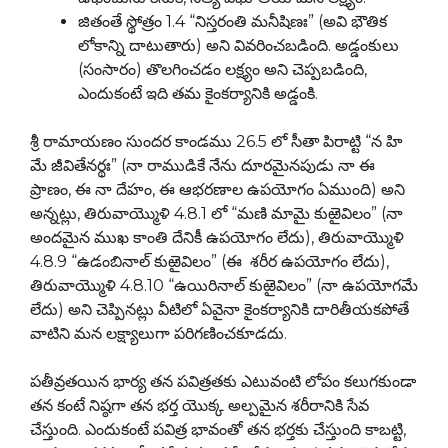
జితంతే స్థోత్రం 1.4 “నిస్తరంతి మనీషిణః” (అవి భౌతిక
లోకాన్ని దాటుతారు) అని వివరించబడింది. అడ్డంకులు
(సంసారం) తొలగించడం లక్ష్యం అని చెప్పబడింది,
ఎందుకంటే ఇది తమ కైంకర్యానికి అడ్డంకి.
శ్రీ రామాయణం సుందర కాండము 26.5 లో సీతా పిరాట్టి “న హి
మే జీవితేనర్థః” (నా రాముడికే నేను దూరమైనపుడు నా ఈ
ప్రాణం, ఈ నా దేహం, ఈ ఆభరణాల ఉపయోగం ఏముంది) అని
అన్నట్లు, తిరువాయ్మొళి 4.8.1 లో “మణి మామై కుఱైవిలం” (నా
అందమైన ముఖ కాంతి దేనికీ ఉపయోగం లేదు), తిరువాయ్మొళి
4.8.9 “ఉడంబినాల్ కుఱైవిలం” (ఈ శరీర ఉపయోగం లేదు),
తిరువాయ్మొళి 4.8.10 “ఉయిరినాల్ కుఱైవిలం” (నా ఉపయోగమే
లేదు) అని చెప్పినట్లు వీటిలో ఏవైనా కైంకర్యానికి దారితీయకపోతే
వాటిని మన లక్ష్యాలుగా పరిగణించకూడదు.
పతీవ్రతయిన భార్య తన పవిత్రతకు ఎటువంటి లోపం కలుగకుండా
తన కంటే నిష్ఠగా తన భర్త యొక్క అల్పమైన శరీరానికి సేవ
చేస్తుంది. ఎందుకంటే పవిత్ర భావంతో తన భర్తకు చేస్తుంది కాబట్టి,