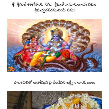
శ్రీ: శ్రీమతే శఠకోపాయ నమః శ్రీమతే రామానుజాయ నమః
శ్రీమద్వరవరమునయే నమః
పాలకడలిలో ఆదిశేషుని పై వేంచేసిన లక్ష్మీ నారాయణులు