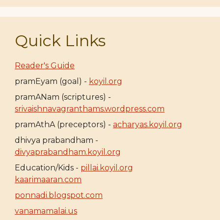
Quick Links
Reader's Guide
pramEyam (goal) -
koyil.org
pramANam (scriptures) -
srivaishnavagranthams.wordpress.com
pramAthA (preceptors) -
acharyas.koyil.org
dhivya prabandham -
divyaprabandham.koyil.org
Education/Kids -
pillai.koyil.org
kaarimaaran.com
ponnadi.blogspot.com
vanamamalai.us