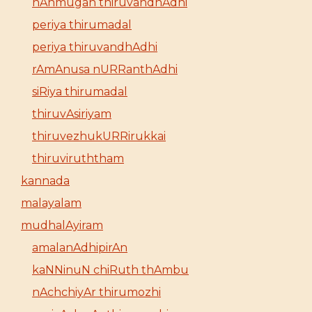
nAnmugan thiruvandhAdhi
periya thirumadal
periya thiruvandhAdhi
rAmAnusa nURRanthAdhi
siRiya thirumadal
thiruvAsiriyam
thiruvezhukURRirukkai
thiruviruththam
kannada
malayalam
mudhalAyiram
amalanAdhipirAn
kaNNinuN chiRuth thAmbu
nAchchiyAr thirumozhi