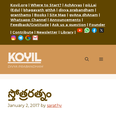
Skip
Koyil.org
|
Where to Start?
|
AchAryas
|
piLLai
to
(Edu)
|
bhagavath gIthA
|
divya prabandham
|
content
granthams
|
Books
|
Site Map
|
gyAna dhAnam
|
Whatsapp Channel
|
Announcements
|
Feedback/Gratitude
|
Ask us a question
|
Founder
YouTube
WhatsApp
Faceboo
X
|
Contribute
|
Newsletter
|
Library
|
Instagram
Telegram
Google
Mail
KOYIL
Menu
DIVYA PRABANDHAM
స్తోత్రరత్నం
January 2, 2017
by
sarathy