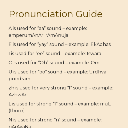
Pronunciation Guide
A is used for “aa” sound – example:
emperumAnAr, rAmAnuja
E is used for “yay” sound – example: EkAdhasi
I is used for “ee” sound – example: Iswara
O is used for “Oh” sound – example: Om
U is used for “oo” sound – example: Urdhva
pundram
zh is used for very strong “l” sound – example:
AzhwAr
L is used for strong “l” sound – example: muL
(thorn)
N is used for strong “n” sound – example:
nArAyaNa