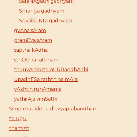
SaraNAgathi gadhyam
SrIranga gadhyam
SrIvaikuNta gadhyam
gyAna sAram
pramEya sAram
saptha kAdhai
sthOthra rathnam
thiruvAimozhi nURRandhAdhi
upadhESa raththina mAlai
vAzhithirunAmams
yathirAja vimSathi
Simple Guide to dhivyaprabandham
telugu
thamizh