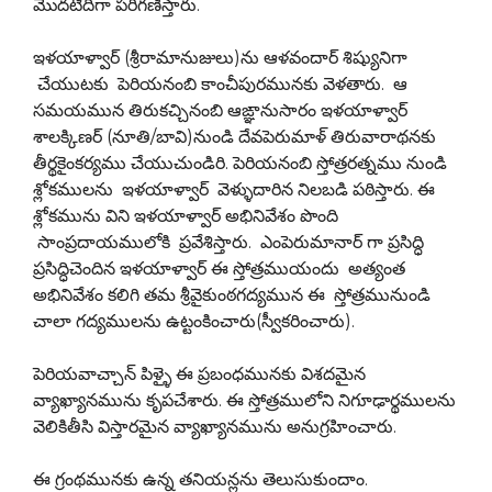
మొదటిదిగా పరిగణిస్తారు.
ఇళయాళ్వార్ (శ్రీరామానుజులు)ను ఆళవందార్ శిష్యునిగా
చేయుటకు పెరియనంబి కాంచీపురమునకు వెళతారు. ఆ
సమయమున తిరుకచ్చినంబి ఆఙ్ఞానుసారం ఇళయాళ్వార్
శాలక్కిణర్ (నూతి/బావి)నుండి దేవపెరుమాళ్ తిరువారాథనకు
తీర్థకైంకర్యము చేయుచుండిరి. పెరియనంబి స్తోత్రరత్నము నుండి
శ్లోకములను ఇళయాళ్వార్ వెళ్ళుదారిన నిలబడి పఠిస్తారు. ఈ
శ్లోకమును విని ఇళయాళ్వార్ అభినివేశం పొంది
సాంప్రదాయములోకి ప్రవేశిస్తారు. ఎంపెరుమానార్ గా ప్రసిద్ధి
ప్రసిద్ధిచెందిన ఇళయాళ్వార్ ఈ స్తోత్రముయందు అత్యంత
అభినివేశం కలిగి తమ శ్రీవైకుంఠగద్యమున ఈ స్తోత్రమునుండి
చాలా గద్యములను ఉట్టంకించారు(స్వీకరించారు).
పెరియవాచ్చాన్ పిళ్ళై ఈ ప్రబంధమునకు విశదమైన
వ్యాఖ్యానమును కృపచేశారు. ఈ స్తోత్రములోని నిగూఢార్థములను
వెలికితీసి విస్తారమైన వ్యాఖ్యానమును అనుగ్రహించారు.
ఈ గ్రంథమునకు ఉన్న తనియన్లను తెలుసుకుందాం.