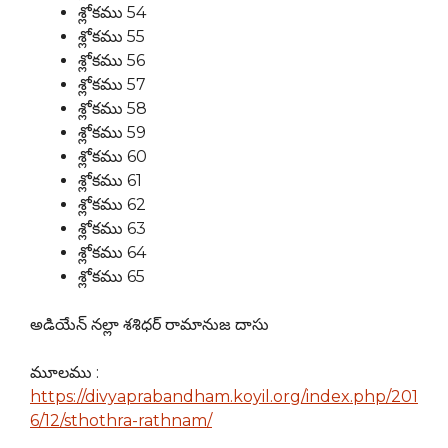
శ్లోకము 54
శ్లోకము 55
శ్లోకము 56
శ్లోకము 57
శ్లోకము 58
శ్లోకము 59
శ్లోకము 60
శ్లోకము 61
శ్లోకము 62
శ్లోకము 63
శ్లోకము 64
శ్లోకము 65
అడియేన్ నల్లా శశిధర్ రామానుజ దాసు
మూలము :
https://divyaprabandham.koyil.org/index.php/201
6/12/sthothra-rathnam/