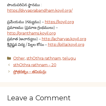
పొందుపరిచిన స్థానము :
https://divyaprabandham.koyil.org/
ప్రమేయము (గమ్యము) –
https://koyil.org
ప్రమాణము (ప్రమాణ గ్రంథములు) –
http://granthams.koyil.org
ప్రమాత (ఆచార్యులు) –
http://acharyas.koyil.org
శ్రీవైష్ణవ విద్య / పిల్లల కోసం –
http://pillai.koyil.org
Categories
Other
,
sthOthra rathnam
,
telugu
sthOthra rathnam – 20
స్తోత్రరత్నం – తనియన్లు
Leave a Comment