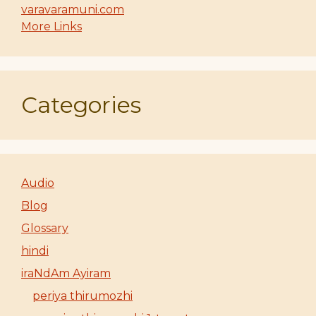
varavaramuni.com
More Links
Categories
Audio
Blog
Glossary
hindi
iraNdAm Ayiram
periya thirumozhi