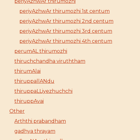
periyAzhwAr thirumozhi
periyAzhwAr thirumozhi 1st centum
periyAzhwAr thirumozhi 2nd centum
periyAzhwAr thirumozhi 3rd centum
periyAzhwAr thirumozhi 4th centum
perumAL thirumozhi
thiruchchandha viruththam
thirumAlai
thiruppallANdu
thiruppaLLiyezhuchchi
thiruppAvai
Other
Arththi prabandham
gadhya thrayam