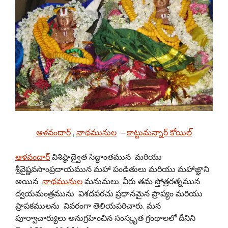
ఆళవందార్
,
నాథమునుల
–
కాట్టుమన్నార్ కోయిల్
ఆళవందార్
విశిష్ఠాద్వైత సిద్ధాంతమున మరియు
శ్రీవైష్ణవసాంప్రదాయమున మహా పండితులు మరియు మహాఙ్ఞాని
అయిన
నాథమునుల
మనుమలు. వీరు తమ స్తోత్రరత్నమున
ద్వయమంత్రమును విశదపరచు ప్రధానమైన ప్రాప్యం మరియు
ప్రాపకములను వివరంగా తెలియపరిచారు. మన
పూర్వాచార్యులు అనుగ్రహించిన సంస్కృత గ్రంథాలలో దీనిని