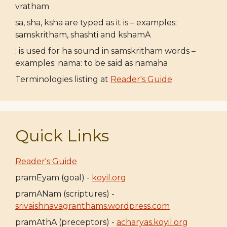
vratham
sa, sha, ksha are typed as it is – examples:
samskritham, shashti and kshamA
: is used for ha sound in samskritham words –
examples: nama: to be said as namaha
Terminologies listing at
Reader's Guide
Quick Links
Reader's Guide
pramEyam (goal) -
koyil.org
pramANam (scriptures) -
srivaishnavagranthams.wordpress.com
pramAthA (preceptors) -
acharyas.koyil.org