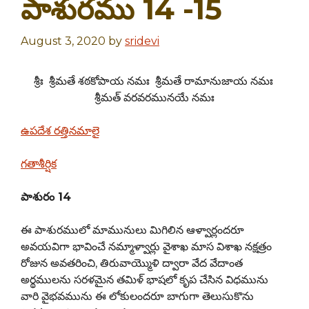
పాశురము 14 -15
August 3, 2020
by
sridevi
శ్రీః శ్రీమతే శఠకోపాయ నమః శ్రీమతే రామానుజాయ నమః
శ్రీమత్ వరవరమునయే నమః
ఉపదేశ రత్తినమాలై
గతాశీర్షిక
పాశురం 14
ఈ పాశురములో మామునులు మిగిలిన ఆళ్వార్లందరూ
అవయవిగా భావించే నమ్మాళ్వార్లు వైశాఖ మాస విశాఖ నక్షత్రం
రోజున అవతరించి, తిరువాయ్మొళి ద్వారా వేద వేదాంత
అర్థములను సరళమైన తమిళ్ భాషలో కృప చేసిన విధమును
వారి వైభవమును ఈ లోకులందరూ బాగుగా తెలుసుకొను