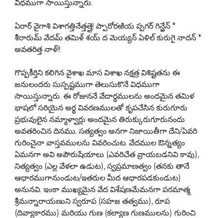
విధముగా సాయిస్తున్నారు.
ఏరార్ వైగాశి విశాగత్తినేత్తత్తై! ప్పారోరఱియ ప్పగర్ గిన్ఱేన్ *
శీరారుమ్ వేదమ్ తమిళ్ శయ్ ద మెయ్యన్ ఏళిల్ కురుగై నాదన్ *
అవతరిత్త నాళ్!!
గొప్పకీర్తిని కలిగిన వైశాఖ మాస విశాఖ నక్షత్ర విశిష్టతను ఈ
జనులందరు సుస్పష్టముగా తెలుసుకొనే విధముగా
సాయిస్తున్నారు. ఈ రోజుననే వేదార్థములను అందమైన తమిళ
భాషలో సరియైన అర్థ వివరణములతో కృపచేసిన కురుగూరు
ప్రభువులైన నమ్మాళ్వార్లు అందమైన తిరుక్కురుగూరునందు
అవతరించిన దినము. సత్యత్వం అనగా నిజాయితీగా దేని/ఏవరి
గురించైనా వాస్తవములను వివరించుట. వేదముల ఔన్నత్యం
ఏమనగా అవి అపౌరుషేయాలు (ఎవరిచేత వ్రాయబడనివి కావు),
నిత్యత్వం (ఎల్ల వేళలా ఉడుట), స్వప్రమాణత్వం (తనకు తానే
ఆధారముగానుండుట/ఇతరుల మీద ఆధారపడకుండుట)
అనునవి. ఇంకా ముఖ్యమైన వేద విశేషణమేమనగా పరమాత్మ
శ్రీమన్నారాయణుని స్వరూప (సహజ తత్వము), రూప
(దివ్యాకారము) మరియు గుణ (కల్యాణ గుణములను) గురించి