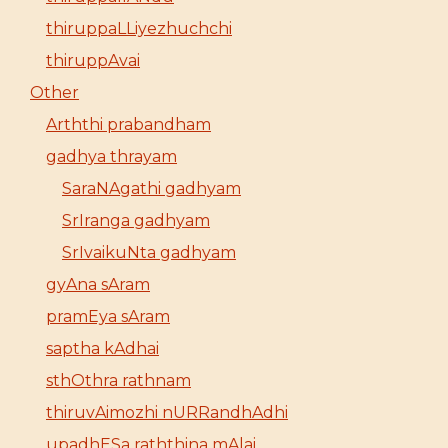
thiruppaLLiyezhuchchi
thiruppAvai
Other
Arththi prabandham
gadhya thrayam
SaraNAgathi gadhyam
SrIranga gadhyam
SrIvaikuNta gadhyam
gyAna sAram
pramEya sAram
saptha kAdhai
sthOthra rathnam
thiruvAimozhi nURRandhAdhi
upadhESa raththina mAlai