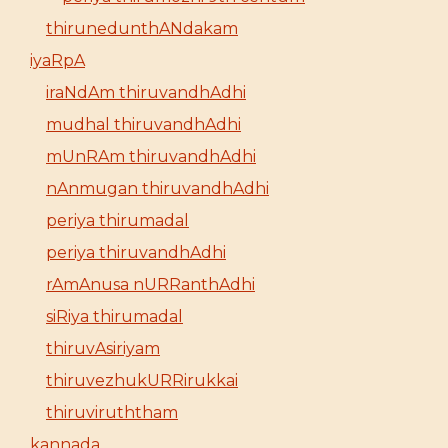
thirunedunthANdakam
iyaRpA
iraNdAm thiruvandhAdhi
mudhal thiruvandhAdhi
mUnRAm thiruvandhAdhi
nAnmugan thiruvandhAdhi
periya thirumadal
periya thiruvandhAdhi
rAmAnusa nURRanthAdhi
siRiya thirumadal
thiruvAsiriyam
thiruvezhukURRirukkai
thiruviruththam
kannada