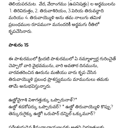
తెలియపరచుట. వేద, వేదాంగము (ఉపనిషత్తు) ల అర్థములను
1. తిరివిరుత్తం, 2. తిరువాశిరియం, 3.పెరియ తిరువన్ధాది
మరియు 4. తిరువాయ్మొళి అను తమ నాలుగు తమిళ
ప్రబంధముల రూపముగా మనందరికీ అర్థమగు రీతిలో
కృపచేసినారు.
పాశురం 15
ఈ పాశురములో క్రిందటి పాశురములో ఏ నమ్మాళ్వార్ల గురించైతే
చెప్పారో వారి వైభవమును, వారి అవతార దినమును,
వారవతరించిన ఊరును మఱియు వారు కృప చేసిన
తిరువాయ్మొళి ప్రబంధ ప్రాశస్త్యమును మామునులు తమకు
తామే అనుభవిస్తున్నారు.
ఉణ్ణోవైగాశి విశాగత్తుక్కు ఒప్పొరునాళ్?*
ఉణ్డో శడకోపర్కు ఒప్పొరువర్? * ఉణ్డో తిరువాయ్మొళి కొప్పు?
తెన్కురుగైక్కు ఉణ్డో! ఒరుపార్ దన్నిల్ ఒక్కుమూర్?
సర్వేశ్వరుడైన శ్రీమన్నారాయణునకు అతని విభూతులకు