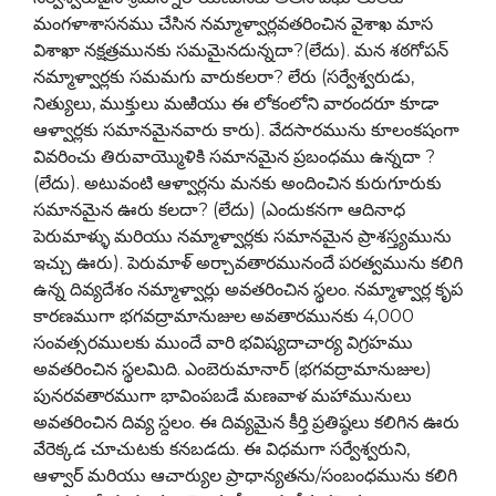
మంగళాశాసనము చేసిన నమ్మాళ్వార్లవతరించిన వైశాఖ మాస
విశాఖా నక్షత్రమునకు సమమైనదున్నదా?(లేదు). మన శఠగోపన్
నమ్మాళ్వార్లకు సమమగు వారుకలరా? లేరు (సర్వేశ్వరుడు,
నిత్యులు, ముక్తులు మఱియు ఈ లోకంలోని వారందరూ కూడా
ఆళ్వార్లకు సమానమైనవారు కారు). వేదసారమును కూలంకషంగా
వివరించు తిరువాయ్మొళికి సమానమైన ప్రబంధము ఉన్నదా ?
(లేదు). అటువంటి ఆళ్వార్లను మనకు అందించిన కురుగూరుకు
సమానమైన ఊరు కలదా? (లేదు) (ఎందుకనగా ఆదినాధ
పెరుమాళ్ళు మరియు నమ్మాళ్వార్లకు సమానమైన ప్రాశస్త్యమును
ఇచ్చు ఊరు). పెరుమాళ్ అర్చావతారమునందే పరత్వమును కలిగి
ఉన్న దివ్యదేశం నమ్మాళ్వార్లు అవతరించిన స్థలం. నమ్మాళ్వార్ల కృప
కారణముగా భగవద్రామానుజుల అవతారమునకు 4,000
సంవత్సరములకు ముందే వారి భవిష్యదాచార్య విగ్రహము
అవతరించిన స్థలమిది. ఎంబెరుమానార్ (భగవద్రామానుజుల)
పునరవతారముగా భావింపబడే మణవాళ మహామునులు
అవతరించిన దివ్య స్దలం. ఈ దివ్యమైన కీర్తి ప్రతిష్ఠలు కలిగిన ఊరు
వేరెక్కడ చూచుటకు కనబడదు. ఈ విధమగా సర్వేశ్వరుని,
ఆళ్వార్ మరియు ఆచార్యుల ప్రాధాన్యతను/సంబంధమును కలిగి