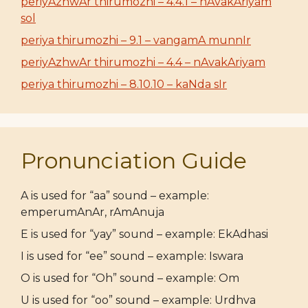
periyAzhwAr thirumozhi – 4.4.1 – nAvakAriyam
sol
periya thirumozhi – 9.1 – vangamA munnIr
periyAzhwAr thirumozhi – 4.4 – nAvakAriyam
periya thirumozhi – 8.10.10 – kaNda sIr
Pronunciation Guide
A is used for “aa” sound – example:
emperumAnAr, rAmAnuja
E is used for “yay” sound – example: EkAdhasi
I is used for “ee” sound – example: Iswara
O is used for “Oh” sound – example: Om
U is used for “oo” sound – example: Urdhva