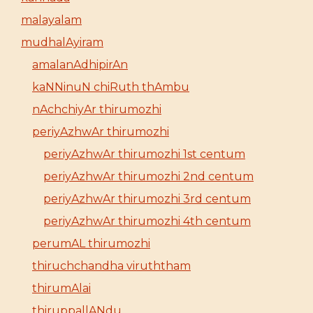
malayalam
mudhalAyiram
amalanAdhipirAn
kaNNinuN chiRuth thAmbu
nAchchiyAr thirumozhi
periyAzhwAr thirumozhi
periyAzhwAr thirumozhi 1st centum
periyAzhwAr thirumozhi 2nd centum
periyAzhwAr thirumozhi 3rd centum
periyAzhwAr thirumozhi 4th centum
perumAL thirumozhi
thiruchchandha viruththam
thirumAlai
thiruppallANdu