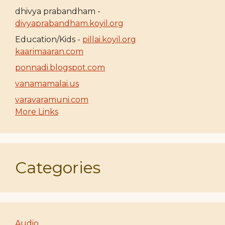
dhivya prabandham -
divyaprabandham.koyil.org
Education/Kids -
pillai.koyil.org
kaarimaaran.com
ponnadi.blogspot.com
vanamamalai.us
varavaramuni.com
More Links
Categories
Audio