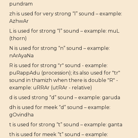
pundram
zh is used for very strong “l” sound – example:
AzhwAr
L is used for strong “l” sound – example: muL
(thorn)
N is used for strong “n” sound – example:
nArAyaNa
R is used for strong "r" sound - example:
puRappAdu (procession); its also used for "tr"
sound in thamizh when there is double "R" -
example: uRRAr (utRAr - relative)
d is used strong “d” sound – example: garuda
dh is used for meek “d” sound – example:
gOvindha
t is used for strong “t” sound – example: ganta
th is used for meek “t” sound – example: