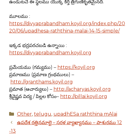
ఉండుటచే ఈ స్థలము యొక్క కీర్తి త్రిగుణీకృతమైనది.
మూలము :
https://divyaprabandham.koyil.org/index.php/20
20/06/upadhesa-raththina-malai-14-15-simple/
ఇక్కడ భద్రపరచబడి ఉన్నాయి :
https://divyaprabandham.koyil.org
ప్రమేయము (గమ్యము) –
https://koyil.org
ప్రమాణము (ప్రమాణ గ్రంథములు) –
http://granthams.koyil.org
ప్రమాత (ఆచార్యులు) –
http://acharyas.koyil.org
శ్రీవైష్ణవ విద్య / పిల్లల కోసం–
http://pillai.koyil.org
Categories
Other
,
telugu
,
upadhESa raththina mAlai
ఉపదేశ రత్తినమాలై – సరళ వ్యాఖ్యానము – పాశురము 12
-13