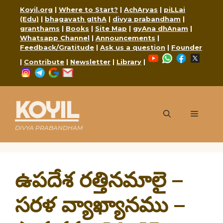
Skip
Koyil.org
|
Where to Start?
|
AchAryas
|
piLLai
to
(Edu)
|
bhagavath gIthA
|
divya prabandham
|
content
granthams
|
Books
|
Site Map
|
gyAna dhAnam
|
Whatsapp Channel
|
Announcements
|
Feedback/Gratitude
|
Ask us a question
|
Founder
YouTube
WhatsApp
Faceboo
X
|
Contribute
|
Newsletter
|
Library
|
Instagram
Telegram
Google
Mail
KOYIL
Menu
DIVYA PRABANDHAM
ఉపదేశ రత్తినమాలై –
సరళ వ్యాఖ్యానము –