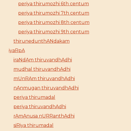
periya thirumozhi 6th centum
periya thirumozhi 7th centum
periya thirumozhi 8th centum
periya thirumozhi 9th centum
thirunedunthANdakam
iyaRpA
iraNdAm thiruvandhAdhi
mudhal thiruvandhAdhi
mUnRAm thiruvandhAdhi
nAnmugan thiruvandhAdhi
periya thirumadal
periya thiruvandhAdhi
rAmAnusa nURRanthAdhi
siRiya thirumadal