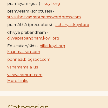
pramEyam (goal) -
koyil.org
pramANam (scriptures) -
srivaishnavagranthams.wordpress.com
pramAthA (preceptors) -
acharyas.koyil.org
dhivya prabandham -
divyaprabandham.koyil.org
Education/Kids -
pillai.koyil.org
kaarimaaran.com
ponnadi.blogspot.com
vanamamalai.us
varavaramuni.com
More Links
Categories