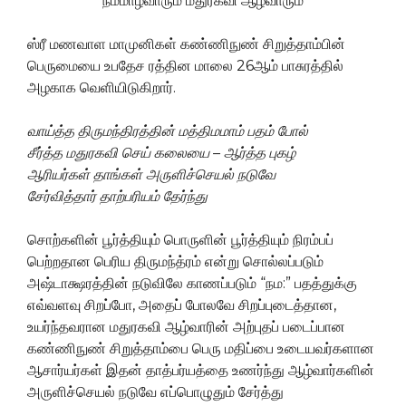
நம்மாழ்வாரும் மதுரகவி ஆழ்வாரும்
ஸ்ரீ மணவாள மாமுனிகள் கண்ணிநுண் சிறுத்தாம்பின்
பெருமையை உபதேச ரத்தின மாலை 26ஆம் பாசுரத்தில்
அழகாக வெளியிடுகிறார்.
வாய்த்த திருமந்திரத்தின் மத்திமமாம் பதம் போல்
சீர்த்த மதுரகவி செய் கலையை
–
ஆர்த்த புகழ்
ஆரியர்கள் தாங்கள் அருளிச்செயல் நடுவே
சேர்வித்தார் தாற்பரியம் தேர்ந்து
சொற்களின் பூர்த்தியும் பொருளின் பூர்த்தியும் நிரம்பப்
பெற்றதான பெரிய திருமந்த்ரம் என்று சொல்லப்படும்
அஷ்டாக்ஷரத்தின் நடுவிலே காணப்படும் “நம:” பதத்துக்கு
எவ்வளவு சிறப்போ, அதைப் போலவே சிறப்புடைத்தான,
உயர்ந்தவரான மதுரகவி ஆழ்வாரின் அற்புதப் படைப்பான
கண்ணிநுண் சிறுத்தாம்பை பெரு மதிப்பை உடையவர்களான
ஆசார்யர்கள் இதன் தாத்பர்யத்தை உணர்ந்து ஆழ்வார்களின்
அருளிச்செயல் நடுவே எப்பொழுதும் சேர்த்து