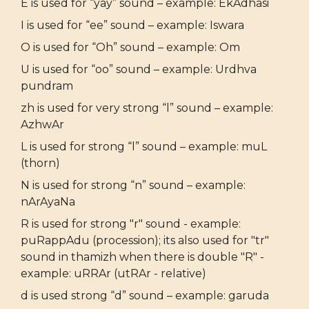
E is used for “yay” sound – example: EkAdhasi
I is used for “ee” sound – example: Iswara
O is used for “Oh” sound – example: Om
U is used for “oo” sound – example: Urdhva
pundram
zh is used for very strong “l” sound – example:
AzhwAr
L is used for strong “l” sound – example: muL
(thorn)
N is used for strong “n” sound – example:
nArAyaNa
R is used for strong "r" sound - example:
puRappAdu (procession); its also used for "tr"
sound in thamizh when there is double "R" -
example: uRRAr (utRAr - relative)
d is used strong “d” sound – example: garuda