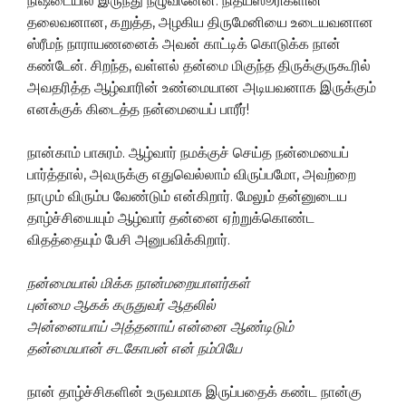
நிஷ்டையில் இருந்து நழுவினேன். நித்யஸூரிகளின்
தலைவனான, கறுத்த, அழகிய திருமேனியை உடையவனான
ஸ்ரீமந் நாராயணனைக் அவன் காட்டிக் கொடுக்க நான்
கண்டேன். சிறந்த, வள்ளல் தன்மை மிகுந்த திருக்குருகூரில்
அவதரித்த ஆழ்வாரின் உண்மையான அடியவனாக இருக்கும்
எனக்குக் கிடைத்த நன்மையைப் பாரீர்!
நான்காம் பாசுரம். ஆழ்வார் நமக்குச் செய்த நன்மையைப்
பார்த்தால், அவருக்கு எதுவெல்லாம் விருப்பமோ, அவற்றை
நாமும் விரும்ப வேண்டும் என்கிறார். மேலும் தன்னுடைய
தாழ்ச்சியையும் ஆழ்வார் தன்னை ஏற்றுக்கொண்ட
விதத்தையும் பேசி அனுபவிக்கிறார்.
நன்மையால் மிக்க நான்மறையாளர்கள்
புன்மை ஆகக் கருதுவர் ஆதலில்
அன்னையாய் அத்தனாய் என்னை ஆண்டிடும்
தன்மையான் சடகோபன் என் நம்பியே
நான் தாழ்ச்சிகளின் உருவமாக இருப்பதைக் கண்ட நான்கு