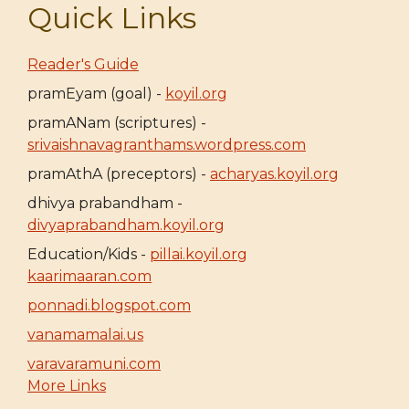
Quick Links
Reader's Guide
pramEyam (goal) -
koyil.org
pramANam (scriptures) -
srivaishnavagranthams.wordpress.com
pramAthA (preceptors) -
acharyas.koyil.org
dhivya prabandham -
divyaprabandham.koyil.org
Education/Kids -
pillai.koyil.org
kaarimaaran.com
ponnadi.blogspot.com
vanamamalai.us
varavaramuni.com
More Links