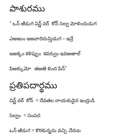
పాశురము
“ ఒన్ ఱిడుగ విన్ణ్ వర్ కోన్ సెల్వ మోళిందుడుగ
ఎఱఱుం ఇఱవాదిరుమ్తిడుగ – ఇన్రే
ఇఱక్కం కళిప్పుం కవర్వుం ఇవఱఱాల్
పిఱక్కుమో తఱఱె ళింద పిన్”
ప్రతిపదార్థము
విన్ణ్ వర్ కోన్ = దేవతల నాయకుడైన ఇంద్రుడి
సెల్వం = సంపద
ఒన్ ఱిడుగ = కొరకున్నను వచ్చి చేరుట