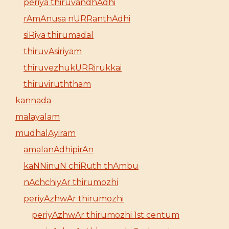
periya thiruvandhAdhi
rAmAnusa nURRanthAdhi
siRiya thirumadal
thiruvAsiriyam
thiruvezhukURRirukkai
thiruviruththam
kannada
malayalam
mudhalAyiram
amalanAdhipirAn
kaNNinuN chiRuth thAmbu
nAchchiyAr thirumozhi
periyAzhwAr thirumozhi
periyAzhwAr thirumozhi 1st centum