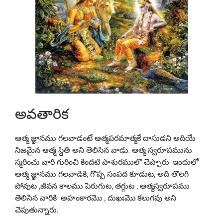
అవతారిక
ఆత్మ జ్ఞానము గలవాడంటే ఆత్మపరమాత్మకే దాసుడని అదియే
నిజమైన ఆత్మ స్థితి అని తెలిసిన వాడు. ఆత్మ స్వరూపమును
స్మరించు వారి గురించి కిందటి పాశురములొ చెప్పారు. ఇందులో
ఆత్మ జ్ఞానము గలవాడికి, గొప్ప సంపద కూడుట, అది తొలగి
పోవుట ,జీవన కాలము పెరుగుట, తగ్గుట , ఆత్మస్వరూపము
తెలిసిన వారికి అహంకారమొ , దుఖఃమొ కలుగవు అని
చెపుతున్నారు.