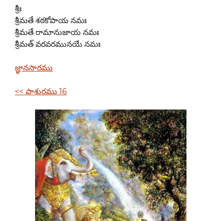
శ్రీః
శ్రీమతే శఠకోపాయ నమః
శ్రీమతే రామానుజాయ నమః
శ్రీమత్ వరవరమునయే నమః
జ్ఞానసారము
<< పాశురము 16