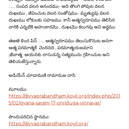
…… సంపద వలన ఆనందము- అది తొలగి పోవుట వలన
దుఖఃము , జీవించుట వలన సంతోషము- మృత్యువు వలన
దుఖఃము లోకులకు సహజము. కానీ అత్మస్వరూపము తెలిసిన
వారికి ఎన్నటికి అహంకారమొ , దుఖఃమొ కలుగవు అని అర్థము.
తఱఱె ళింద పిన్ …… ఆత్మస్వరూపము తెలుసుకొనుట అనగా
ఆత్మ పరమాత్మకే చెందినది , పరమాత్మయజమాని
,జీవాత్మ ఆయనకు దాసుడన్న సత్యమును గ్రహించుట అని
తెలియజేస్తున్నారు.
అడియేన్ చూడామణి రామానుజ దాసి
మూలము:
https://divyaprabandham.koyil.org/index.php/201
5/02/gyana-saram-17-onriduga-vinnavar/
పొందుపరిచిన స్థానము:
https://divyaprabandham.koyil.org/