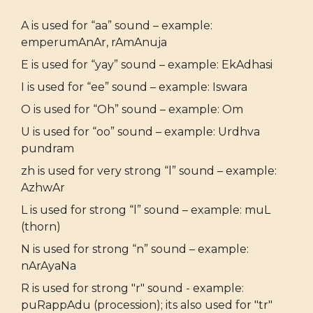
A is used for “aa” sound – example:
emperumAnAr, rAmAnuja
E is used for “yay” sound – example: EkAdhasi
I is used for “ee” sound – example: Iswara
O is used for “Oh” sound – example: Om
U is used for “oo” sound – example: Urdhva
pundram
zh is used for very strong “l” sound – example:
AzhwAr
L is used for strong “l” sound – example: muL
(thorn)
N is used for strong “n” sound – example:
nArAyaNa
R is used for strong "r" sound - example:
puRappAdu (procession); its also used for "tr"