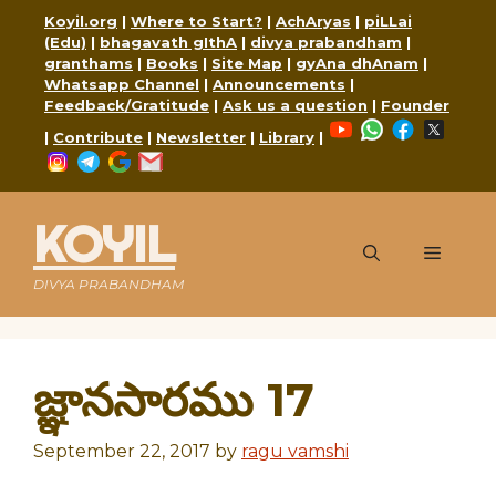
Skip
Koyil.org
|
Where to Start?
|
AchAryas
|
piLLai
to
(Edu)
|
bhagavath gIthA
|
divya prabandham
|
content
granthams
|
Books
|
Site Map
|
gyAna dhAnam
|
Whatsapp Channel
|
Announcements
|
Feedback/Gratitude
|
Ask us a question
|
Founder
YouTube
WhatsApp
Faceboo
X
|
Contribute
|
Newsletter
|
Library
|
Instagram
Telegram
Google
Mail
KOYIL
Menu
DIVYA PRABANDHAM
జ్ఞానసారము 17
September 22, 2017
by
ragu vamshi