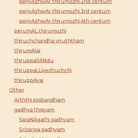
periyAzhwAr thirumozhi 2nd centum
periyAzhwAr thirumozhi 3rd centum
periyAzhwAr thirumozhi 4th centum
perumAL thirumozhi
thiruchchandha viruththam
thirumAlai
thiruppallANdu
thiruppaLLiyezhuchchi
thiruppAvai
Other
Arththi prabandham
gadhya thrayam
SaraNAgathi gadhyam
SrIranga gadhyam