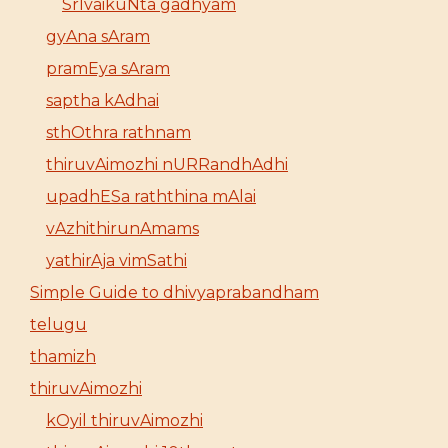
SrIvaikuNta gadhyam
gyAna sAram
pramEya sAram
saptha kAdhai
sthOthra rathnam
thiruvAimozhi nURRandhAdhi
upadhESa raththina mAlai
vAzhithirunAmams
yathirAja vimSathi
Simple Guide to dhivyaprabandham
telugu
thamizh
thiruvAimozhi
kOyil thiruvAimozhi