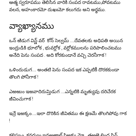
ఆత్మ స్వరూపము తెలిసిన వారికి సంపద రావటము,పోవటము
వలన, అహంకారమో దుఖఃమో కలుగదు అని అర్థము.
వ్యాఖ్యానము
ఒన్ ఱిడుగ విన్ణ్ వర్ కోన్ సెల్వమ్ ….దేవతలకు అధిపతి అయిన
ఇంద్రుడికి భూలోక , భువర్లోక , వర్లోకములను పరిపాలించటము
అనేది పెను సంపద . అది కోరకుండానే వచ్చి చెరనీగాక !
ఒళిందుడుగ…. అంతటి పెను సంపద ఇక ఎప్పటికీ దొరకకుండా
తొలగి పోనీగాక !
ఎఱఱుం ఇఱవాదిరుమ్తిడుగ ….ఎన్నటికి మృత్యువు దరిచేరక
జీవించుగాక !
ఇన్రే ఇఱక్కం…..ఇలా దొరికిన జీవితము ఈ క్షణమే తొలగిపోవు గాక
!
కళిప్పుం కవర్వుం ఇవఱఱాల్ పిఱక్కుమో తఱఱె ళింద పిన్