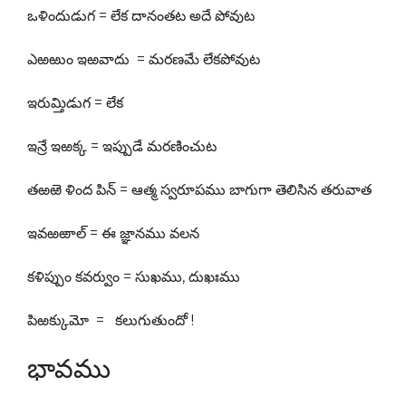
ఒళిందుడుగ = లేక దానంతట అదే పోవుట
ఎఱఱుం ఇఱవాదు = మరణమే లేకపోవుట
ఇరుమ్తిడుగ = లేక
ఇన్రే ఇఱక్క = ఇప్పుడే మరణించుట
తఱఱె ళింద పిన్ = ఆత్మ స్వరూపము బాగుగా తెలిసిన తరువాత
ఇవఱఱాల్ = ఈ జ్ఞానము వలన
కళిప్పుం కవర్వుం = సుఖము, దుఖఃము
పిఱక్కుమో = కలుగుతుందో !
భావము