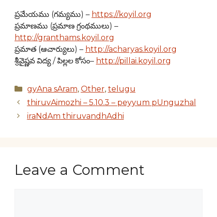
ప్రమేయము (గమ్యము) –
https://koyil.org
ప్రమాణము (ప్రమాణ గ్రంథములు) –
http://granthams.koyil.org
ప్రమాత (ఆచార్యులు) –
http://acharyas.koyil.org
శ్రీవైష్ణవ విద్య / పిల్లల కోసం–
http://pillai.koyil.org
Categories
gyAna sAram
,
Other
,
telugu
thiruvAimozhi – 5.10.3 – peyyum pUnguzhal
iraNdAm thiruvandhAdhi
Leave a Comment
Comment