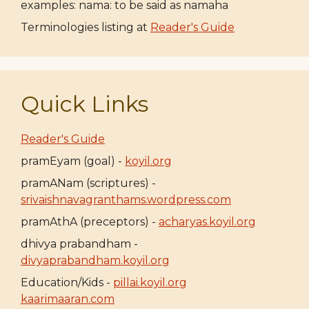
examples: nama: to be said as namaha
Terminologies listing at
Reader's Guide
Quick Links
Reader's Guide
pramEyam (goal) -
koyil.org
pramANam (scriptures) -
srivaishnavagranthams.wordpress.com
pramAthA (preceptors) -
acharyas.koyil.org
dhivya prabandham -
divyaprabandham.koyil.org
Education/Kids -
pillai.koyil.org
kaarimaaran.com