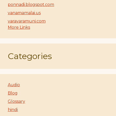
ponnadi.blogspot.com
vanamamalai.us
varavaramuni.com
More Links
Categories
Audio
Blog
Glossary
hindi