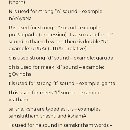
(thorn)
N is used for strong “n” sound – example:
nArAyaNa
R is used for strong "r" sound - example:
puRappAdu (procession); its also used for "tr"
sound in thamizh when there is double "R" -
example: uRRAr (utRAr - relative)
d is used strong “d” sound – example: garuda
dh is used for meek “d” sound – example:
gOvindha
t is used for strong “t” sound – example: ganta
th is used for meek “t” sound – example:
vratham
sa, sha, ksha are typed as it is – examples:
samskritham, shashti and kshamA
: is used for ha sound in samskritham words –