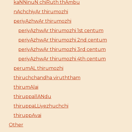
kaNNinuN chiRuth thAmbu
nAchchiyAr thirumozhi
periyAzhwAr thirumozhi
periyAzhwAr thirumozhi 1st centum
periyAzhwAr thirumozhi 2nd centum
periyAzhwAr thirumozhi 3rd centum
periyAzhwAr thirumozhi 4th centum
perumAL thirumozhi
thiruchchandha viruththam
thirumAlai
thiruppallANdu
thiruppaLLiyezhuchchi
thiruppAvai
Other