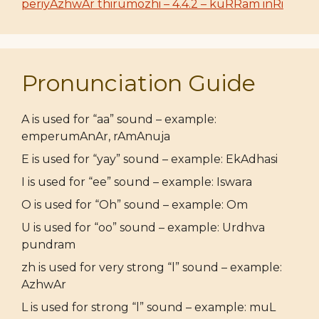
periyAzhwAr thirumozhi – 4.4.2 – kuRRam inRi
Pronunciation Guide
A is used for “aa” sound – example:
emperumAnAr, rAmAnuja
E is used for “yay” sound – example: EkAdhasi
I is used for “ee” sound – example: Iswara
O is used for “Oh” sound – example: Om
U is used for “oo” sound – example: Urdhva
pundram
zh is used for very strong “l” sound – example:
AzhwAr
L is used for strong “l” sound – example: muL