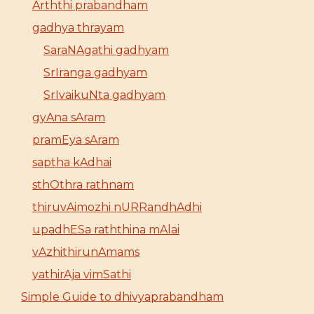
Arththi prabandham
gadhya thrayam
SaraNAgathi gadhyam
SrIranga gadhyam
SrIvaikuNta gadhyam
gyAna sAram
pramEya sAram
saptha kAdhai
sthOthra rathnam
thiruvAimozhi nURRandhAdhi
upadhESa raththina mAlai
vAzhithirunAmams
yathirAja vimSathi
Simple Guide to dhivyaprabandham