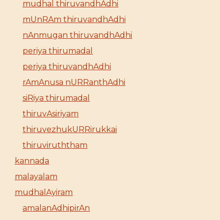
mudhal thiruvandhAdhi
mUnRAm thiruvandhAdhi
nAnmugan thiruvandhAdhi
periya thirumadal
periya thiruvandhAdhi
rAmAnusa nURRanthAdhi
siRiya thirumadal
thiruvAsiriyam
thiruvezhukURRirukkai
thiruviruththam
kannada
malayalam
mudhalAyiram
amalanAdhipirAn