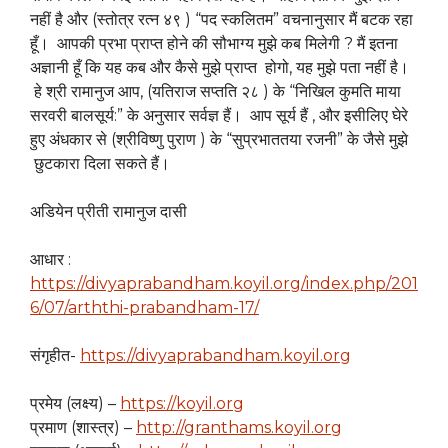
नहीं है और (स्तोत्र रत्न ४९ ) “पद स्कलितम” वचनानुसार मैं बटक रहा
हूँ। आपकी प्रभा प्राप्त होने की सौभाग्य मुझे कब मिलेगी ? मैं इतना
अज्ञानी हूँ कि यह कब और कैसे मुझे प्राप्त होगो, यह मुझे पता नहीं है।
हे श्री रामानुज आप, (यतिराज सप्तति २८ ) के “निखिल कुमति माया
सरवरी बालसूर्य:” के अनुसार सर्वज्ञ हैं। आप सूर्य हैं , और इसीलिए घेरे
हुए अंधकार से (श्रीविष्णु पुराण ) के “सुप्रभाततया रजनी” के जैसे मुझे
छुटकारा दिला सकते हैं।
अडियेन प्रीती रामानुज दासी
आधार :
https://divyaprabandham.koyil.org/index.php/201
6/07/arththi-prabandham-17/
संगृहीत-
https://divyaprabandham.koyil.org
प्रमेय (लक्ष्य) –
https://koyil.org
प्रमाण (शास्त्र) –
http://granthams.koyil.org