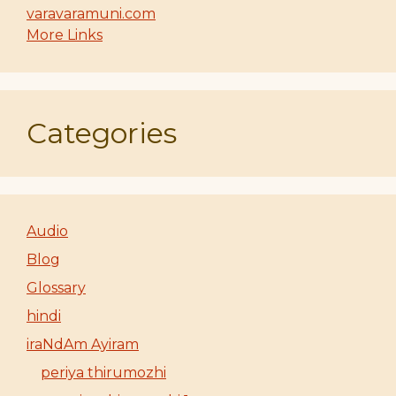
varavaramuni.com
More Links
Categories
Audio
Blog
Glossary
hindi
iraNdAm Ayiram
periya thirumozhi