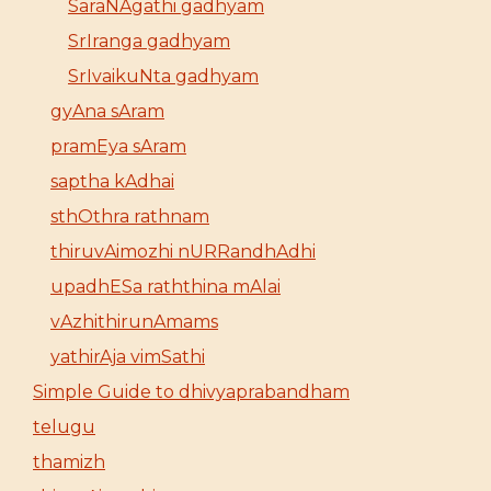
SaraNAgathi gadhyam
SrIranga gadhyam
SrIvaikuNta gadhyam
gyAna sAram
pramEya sAram
saptha kAdhai
sthOthra rathnam
thiruvAimozhi nURRandhAdhi
upadhESa raththina mAlai
vAzhithirunAmams
yathirAja vimSathi
Simple Guide to dhivyaprabandham
telugu
thamizh