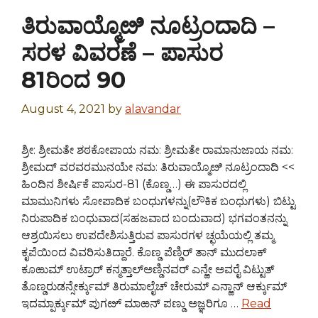
ತಿರುವಾಯ್ಮೊೞಿ ನೂಟ್ರಂದಾದಿ –
ಸರಳ ವಿವರಣೆ – ಪಾಸುರ
81ರಿಂದ 90
August 4, 2021
by
alavandar
ಶ್ರೀ: ಶ್ರೀಮತೇ ಶಠಕೋಪಾಯ ನಮ: ಶ್ರೀಮತೇ ರಾಮಾನುಜಾಯ ನಮ:
ಶ್ರೀಮದ್ ವರವರಮುನಯೇ ನಮ: ತಿರುವಾಯ್ಮೊೞಿ ನೂಟ್ರಂದಾದಿ <<
ಹಿಂದಿನ ಶೀರ್ಷಿಕೆ ಪಾಸುರ-81 (ಕೊಣ್ಡ…) ಈ ಪಾಸುರದಲ್ಲಿ
ಮಾಮುನಿಗಳು ಸೋಪಾದಿಕ ಬಂಧುಗಳನ್ನು(ಲೌಕಿಕ ಬಂಧುಗಳು) ಬಿಟ್ಟು
ನಿರುಪಾದಿಕ ಬಂಧುವಾದ(ಸಹಜವಾದ ಬಂದುವಾದ) ಭಗವಂತನನ್ನು
ಆಶ್ರಯಿಸಲು ಉಪದೇಶಿಸುತ್ತಿರುವ ಪಾಸುರಗಳ ಚ್ಛಯೆಯಲ್ಲಿ ತಮ್ಮ
ಕೃಪೆಯಿಂದ ವಿವರಿಸುತಿದ್ದಾರೆ. ಕೊಣ್ಡ ಪೆಣ್ಡಿರ್ ತಾನ್ ಮುದಲಾಕ್
ಕೂಱುಮ್ ಉಟ್ರಾರ್ ಕನ್ಮತ್ತಾಲ್ಅಣ್ಡಿನವರ್ ಎನ್ಱೇ ಅವರೈ ವಿಟ್ಟುತ್
ತೊಣ್ಡರುಡನ್ಸೇರ್ಕ್ಕುಮ್ ತಿರುಮಾಲೈಚ್ ಚೇರುಮ್ ಎನ್ಱಾನ್ ಆರ್ಕ್ಕುಮ್
ಇದಮ್ಪಾರ್ಕ್ಕುಮ್ ಪುಗೞ್ ಮಾಱನ್ ಪಣ್ಡು ಅಜ್ಞರಿಗೂ …
Read