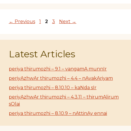
Page
Page
Page
←
Previous
1
2
3
Next
→
Latest Articles
periya thirumozhi – 9.1 – vangamA munnIr
periyAzhwAr thirumozhi – 4.4 – nAvakAriyam
periya thirumozhi – 8.10.10 – kaNda sIr
periyAzhwAr thirumozhi – 4.3.11 – thirumAlirum
sOlai
periya thirumozhi – 8.10.9 – nAttinAy ennai