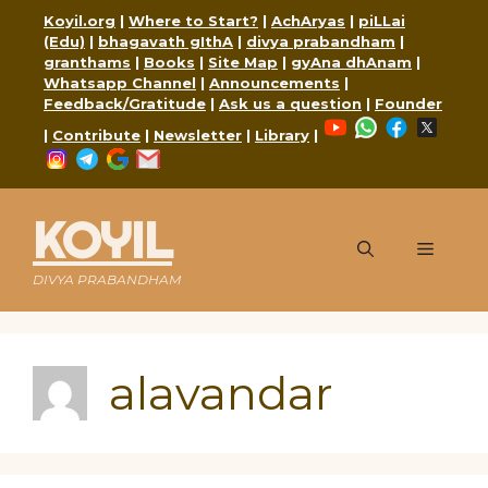
Skip
Koyil.org
|
Where to Start?
|
AchAryas
|
piLLai
to
(Edu)
|
bhagavath gIthA
|
divya prabandham
|
content
granthams
|
Books
|
Site Map
|
gyAna dhAnam
|
Whatsapp Channel
|
Announcements
|
Feedback/Gratitude
|
Ask us a question
|
Founder
YouTube
WhatsApp
Faceboo
X
|
Contribute
|
Newsletter
|
Library
|
Instagram
Telegram
Google
Mail
KOYIL
Menu
DIVYA PRABANDHAM
alavandar