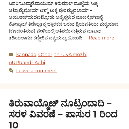
ವಿವರಿಸುತಿದ್ದಾರೆ.ವಾಯುಮ್ ತಿರುಮಾಲ್ ಮಱೈಯ ನಿಱ್ಕ
ಆಟ್ರಾಮೈಪೋಯ್ ವಿಞ್ಜಿ ಮಿಕ್ಕ ಪುಲಮ್ಬುದಲಾಯ್ –
ಆಯ.ಅಱಿಯದವಟ್ರೋಡು ಅಣೈನ್ದಳುದ ಮಾಱನ್ಸೆಱಿವಾರೈ
ನೋಕ್ಕುಮ್ ತಿಣಿನ್ದುತನ್ನ ಭಕ್ತರಕಡೆ ಬರುವ ಶ್ರಿಯಪತಿಯು ಮರೈಯಾದ
(ಕಣದಂತಿರುವ) ವೇಳೆಯಲ್ಲಿ ಅತಿಶಯಿಸುತ್ತಿರುವ ದುಃಖವು
ತಡಿಯಲಾಗದ ಕಣ್ಣೀರಿನ ದಶೈಯನ್ನು ಹೋಂದಿ, …
Read more
Categories
kannada
,
Other
,
thiruvAimozhi
nURRandhAdhi
Leave a comment
ತಿರುವಾಯ್ಮೊೞಿ ನೂಟ್ರಂದಾದಿ –
ಸರಳ ವಿವರಣೆ – ಪಾಸುರ 1 ರಿಂದ
10