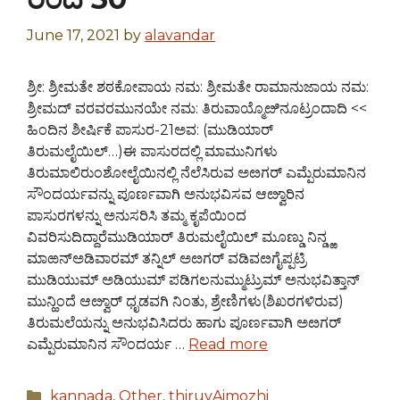
June 17, 2021
by
alavandar
ಶ್ರೀ: ಶ್ರೀಮತೇ ಶಠಕೋಪಾಯ ನಮ: ಶ್ರೀಮತೇ ರಾಮಾನುಜಾಯ ನಮ:
ಶ್ರೀಮದ್ ವರವರಮುನಯೇ ನಮ: ತಿರುವಾಯ್ಮೊೞಿನೂಟ್ರಂದಾದಿ <<
ಹಿಂದಿನ ಶೀರ್ಷಿಕೆ ಪಾಸುರ-21ಅವ: (ಮುಡಿಯಾರ್
ತಿರುಮಲೈಯಿಲ್…)ಈ ಪಾಸುರದಲ್ಲಿ ಮಾಮುನಿಗಳು
ತಿರುಮಾಲಿರುಂಶೋಲೈಯಿನಲ್ಲಿ ನೆಲೆಸಿರುವ ಅೞಗರ್ ಎಮ್ಪೆರುಮಾನಿನ
ಸೌಂದರ್ಯವನ್ನು ಪೂರ್ಣವಾಗಿ ಅನುಭವಿಸವ ಆೞ್ವಾರಿನ
ಪಾಸುರಗಳನ್ನು ಅನುಸರಿಸಿ ತಮ್ಮ ಕೃಪೆಯಿಂದ
ವಿವರಿಸುದಿದ್ದಾರೆಮುಡಿಯಾರ್ ತಿರುಮಲೈಯಿಲ್ ಮೂಣ್ಡು ನಿನ್ಡ್ಱ
ಮಾಱನ್ಅಡಿವಾರಮ್ ತನ್ನಿಲ್ ಅೞಗರ್ ವಡಿವೞಗೈಪ್ಪಟ್ರಿ
ಮುಡಿಯುಮ್ ಅಡಿಯುಮ್ ಪಡಿಗಲನುಮ್ಮುಟ್ರುಮ್ ಅನುಭವಿತ್ತಾನ್
ಮುನ್ಹಿಂದೆ ಆೞ್ವಾರ್ ಧೃಡವಗಿ ನಿಂತು, ಶ್ರೇಣಿಗಳು(ಶಿಖರಗಳಿರುವ)
ತಿರುಮಲೆಯನ್ನು ಅನುಭವಿಸಿದರು ಹಾಗು ಪೂರ್ಣವಾಗಿ ಅೞಗರ್
ಎಮ್ಪೆರುಮಾನಿನ ಸೌಂದರ್ಯ …
Read more
Categories
kannada
,
Other
,
thiruvAimozhi