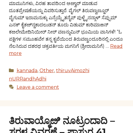
ಮಾಮುನಿಗಳು, ವಿರಹ ತಾಪದಿಂದ ಆೞ್ವಾರ್ ಮಾಡುವ
ದೂತಪ್ರೇಷಣೆಯನ್ನು ವಿವರಿಸುತ್ತಾರೆ. ವೈಗಲ್ ತಿರುವಣ್ವಣ್ಡೂರ್
ವೈಗುಮ್ ಇರಾಮನುಕ್ಕು ಎನ್ಸೆಯ್ಗೈತನೈಪ್ ಪುಳ್ಳೈನನ್ಗಾಳ್ ಸೆಪ್ಪುಮ್
ಎನಕ್ ಕೈಕೞಿನ್ದಕಾದಲುಡನ್ ತೂದು ವಿಡುಮ್ ಕಾರಿಮಾಱನ್
ಕೞಲೇಮೇದಿನಿಯೀರ್ ನೀರ್ ವಣನ್ಗುಮಿನ್ ಭೂಮಿಯ ವಾಸಿಗಳೆ! “ಓ
ಪಕ್ಷಿಗಳ ಸಮೂಹವೇ! ತನ್ನ ಕೃಪೆಯಿಂದ ತಿರುವಣ್ವಂದೂರಿನಲ್ಲಿ ಎಂದೂ
ನೆಲಸಿರುವ ದಶರಥ ಚಕ್ರವರ್ತಿಯ ಮಗನಿಗೆ (ಶ್ರೀರಾಮನಿಗೆ) …
Read
more
Categories
kannada
,
Other
,
thiruvAimozhi
nURRandhAdhi
Leave a comment
ತಿರುವಾಯ್ಮೊೞಿ ನೂಟ್ರಂದಾದಿ –
ಸರಳ ವಿವರಣೆ – ಪಾಸುರ 41