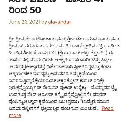
ರಿಂದ 50
June 26, 2021
by
alavandar
ಶ್ರೀ: ಶ್ರೀಮತೇ ಶಠಕೋಪಾಯ ನಮ: ಶ್ರೀಮತೇ ರಾಮಾನುಜಾಯ ನಮ:
ಶ್ರೀಮದ್ ವರವರಮುನಯೇ ನಮ: ತಿರುವಾಯ್ಮೊೞಿ ನೂಟ್ರಂದಾದಿ <<
ಹಿಂದಿನ ಶೀರ್ಷಿಕೆ ಪಾಸುರ-41 (ಕೈಯಾರುಮ್ ಚಕ್ಕರತ್ತೋನ್…) ಈ
ಪಾಸುರದಲ್ಲಿ ಮಾಮುನಿಗಳು ಆೞ್ವಾರಿಂದ ಸಂಸಾರಿಗಳನ್ನು ತಿದ್ದಲು
,ಅವರನ್ನು(ಆೞ್ವಾರನ್ನು) ನಿರ್ಹೇತುಕವಾಗಿ ಸ್ವೀಕರಿಸಿದ್ದದನ್ನು ಕಂಡು
ಆಶ್ಚರ್ಯಚಕಿತರಾದದ್ದನ್ನು ಅನುವದಿಸಿ ತಮ್ಮ ಕೃಪೆಯಿಂದ
ವಿವರಿಸುತ್ತಿದ್ದಾರೆ.ಕೈಯಾರುಮ್ ಚಕ್ಕರತ್ತೋನ್ ಕಾದಲ್ ಇನ್ರಿಕ್ಕೇ
ಇರುಕ್ಕಪ್ಪೊಯ್ಯಾಗಪ್ ಪೇಸುಮ್ ಪುಱನ್ ಉರೈಕ್ಕು – ಮೆಯ್ಯಾನಪಟ್ರೈ
ಉಪಗರಿತ್ತ ಪೇರ್ ಅರುಳಿನ್ ತನ್ಮೈದನೈಪ್ಪೋಟ್ರಿನನೇ ಮಾರನ್
ಪೊಲಿನ್ದು.ಆೞ್ವಾರ್ ಕೃಪೆಯಿಂದ ವಿದೀಪ್ತವಾಗಿ “(ಎಮ್ಪೆರುಮಾನಿನ
ವಿಷಯದಲ್ಲಿ)ನನಗೆ ಭಕ್ತಿಯಿಲ್ಲದ ವಂಚಿಸುವ ಮಿಂಚುವ …
Read
more