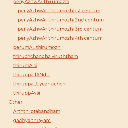
periyAzhwAr thirumozhi
periyAzhwAr thirumozhi 1st centum
periyAzhwAr thirumozhi 2nd centum
periyAzhwAr thirumozhi 3rd centum
periyAzhwAr thirumozhi 4th centum
perumAL thirumozhi
thiruchchandha viruththam
thirumAlai
thiruppallANdu
thiruppaLLiyezhuchchi
thiruppAvai
Other
Arththi prabandham
gadhya thrayam