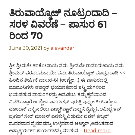
ತಿರುವಾಯ್ಮೊೞಿ ನೂಟ್ರಂದಾದಿ –
ಸರಳ ವಿವರಣೆ – ಪಾಸುರ 61
ರಿಂದ 70
June 30, 2021
by
alavandar
ಶ್ರೀ: ಶ್ರೀಮತೇ ಶಠಕೋಪಾಯ ನಮ: ಶ್ರೀಮತೇ ರಾಮಾನುಜಾಯ ನಮ:
ಶ್ರೀಮದ್ ವರವರಮುನಯೇ ನಮ: ತಿರುವಾಯ್ಮೊೞಿ ನೂಟ್ರಂದಾದಿ <<
ಹಿಂದಿನ ಶೀರ್ಷಿಕೆ ಪಾಸುರ-61 (ಉಣ್ಣಿಲ…) ಈ ಪಾಸುರದಲ್ಲಿ
ಮಾಮುನಿಗಳು ಆೞ್ವಾರ್ ಭಯಾನಕವಾದ ಇನ್ದ್ರಿಯಗಳಿಂದ
ಭಯಪಡುವ ಪಾಸುರಗಳನ್ನು ಅನುಸರಿಸಿ ತಮ್ಮ ಕೃಪೆಯಿಂದ
ವಿವರಿಸುತ್ತಾರೆ ಉಣ್ಣಿಲಾ ಐವರುಡನ್ ಇರುತ್ತಿ ಇವ್ವುಲಗಿಲ್ಎಣ್ಣಿಲಾ
ಮಾಯನ್ ಎನೈ ನಲಿಯ ಎಣ್ಣುಗಿನ್ಱಾನ್ಎನ್ಱು ನಿನೈನ್ದು ಓಲಮಿಟ್ಟ ಇನ್
ಪುಗೞ್ ಸೇರ್ ಮಾಱನ್ ಎನಕುನ್ಱಿ ವಿಡುಮೇ ಪವಕ್ ಕನ್ಗುಲ್
ಮಧರವಾದ ವೈಭವವನ್ನು ಉಳ್ಳವರಾದ ಆೞ್ವಾರ್ ,ಅನಂತವಾದ
ಅತ್ಯಾಶ್ಚರ್ಯಕರ ಕಾರ್ಯಗಳನ್ನು ಮಾಡುವ …
Read more