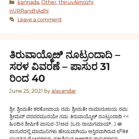
Categories
kannada
,
Other
,
thiruvAimozhi
nURRandhAdhi
Leave a comment
ತಿರುವಾಯ್ಮೊೞಿ ನೂಟ್ರಂದಾದಿ –
ಸರಳ ವಿವರಣೆ – ಪಾಸುರ 31
ರಿಂದ 40
June 25, 2021
by
alavandar
ಶ್ರೀ: ಶ್ರೀಮತೇ ಶಠಕೋಪಾಯ ನಮ: ಶ್ರೀಮತೇ ರಾಮಾನುಜಾಯ ನಮ:
ಶ್ರೀಮದ್ ವರವರಮುನಯೇ ನಮ: ತಿರುವಾಯ್ಮೊೞಿ ನೂಟ್ರಂದಾದಿ <<
ಹಿಂದಿನ ಶೀರ್ಷಿಕೆ ಪಾಸುರ-31ಅವ: (ಒರು ನಾಯಗಮಾಯ್…) ಈ
ಪಾಸುರದಲ್ಲಿ ಮಾಮುನಿಗಳು ಹೇಯವಾಗಿಯು ಅಸ್ತಿರವಾಗಿರುವ ಲೌಕಿಕ
ಸಂಪತ್ತಿನ ದೋಷಗಳನ್ನು ಪ್ರಕಾಶಿಸುವ ಆೞ್ವಾರಿನ ಪಾಸುರಗಳನ್ನು