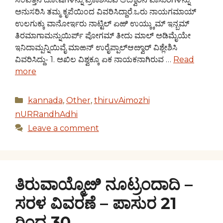
ಅನುಸರಿಸಿ ತಮ್ಮ ಕೃಪೆಯಿಂದ ವಿವರಿಸಿದ್ದಾರೆ.ಒರು ನಾಯಗಮಾಯ್
ಉಲಗುಕ್ಕು ವಾನೋರ್ಇರು ನಾಟ್ಟಿಲ್ ಏಱಿ ಉಯ್ಕ್ಕುಮ್ ಇನ್ಬಮ್
ತಿರಮಾಗಾಮನ್ನುಯಿರ್ಪ್ ಪೋಗಮ್ ತೀದು ಮಾಲ್ ಅಡಿಮೈಯೇ
ಇನಿದಾಮ್ಪನ್ನಿಯಿವೈ ಮಾಱನ್ ಉರೈಪ್ಪಾಲ್ಆೞ್ವಾರ್ ವಿಶ್ಲೇಶಿಸಿ
ವಿವರಿಸಿದ್ದು- 1. ಅಖಿಲ ವಿಶ್ವಕ್ಕೂ ಏಕ ನಾಯಕನಾಗಿರುವ …
Read
more
Categories
kannada
,
Other
,
thiruvAimozhi
nURRandhAdhi
Leave a comment
ತಿರುವಾಯ್ಮೊೞಿ ನೂಟ್ರಂದಾದಿ –
ಸರಳ ವಿವರಣೆ – ಪಾಸುರ 21
ರಿಂದ 30