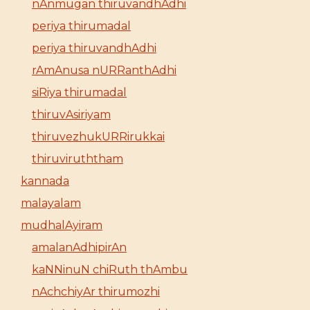
nAnmugan thiruvandhAdhi
periya thirumadal
periya thiruvandhAdhi
rAmAnusa nURRanthAdhi
siRiya thirumadal
thiruvAsiriyam
thiruvezhukURRirukkai
thiruviruththam
kannada
malayalam
mudhalAyiram
amalanAdhipirAn
kaNNinuN chiRuth thAmbu
nAchchiyAr thirumozhi