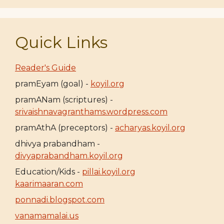
Quick Links
Reader's Guide
pramEyam (goal) -
koyil.org
pramANam (scriptures) -
srivaishnavagranthams.wordpress.com
pramAthA (preceptors) -
acharyas.koyil.org
dhivya prabandham -
divyaprabandham.koyil.org
Education/Kids -
pillai.koyil.org
kaarimaaran.com
ponnadi.blogspot.com
vanamamalai.us