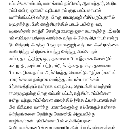
உய்யக்கொண்டார், மணக்கால் நம்பிகள், ஆளவந்தார், பெரிய
நம்பி என்று ஓராண் வழியாக நம் குரு பரம்பரையால்
வளர்க்கப்பட்டு வந்தது. பிறகு, ராமானுஜர் ஸ்ரீபெரும்புதூரில்
அவதரித்து, பின் காஞ்சிபுரத்தில் பாடம் பயின்று வர,
ஆளவந்தார் காஞ்சி சென்று ராமானுஜரை கடாக்ஷித்து, இவரே
நம் ஸம்ப்ரதாயத்தை வளர்க்க வந்த அடுத்த ஆசார்யர் என்று
நியமித்தார். அதற்கு பிறகு ராமானுஜர் ஸந்யாஸ ஆஸ்ரமத்தை
ஸ்வீகரித்து, ஸ்ரீரங்கம் வந்து சேர்ந்து, அங்கே நம்
ஸம்ப்ரதாயத்திற்கு ஒரு தலைமை பீடம் இருக்க வேண்டும்
என்று திருவுள்ளம் பற்றி, ஸ்ரீரங்கத்தை நமக்கு தலைமை
பீடமாக நிலைநாட்டி, அங்கிருந்து கொண்டு, ஆழ்வார்களின்
பாசுரங்களை நன்றாக வளர்த்து, வ்யாக்யானங்கள்
பிற்காலத்திலும் நன்றாக வளரும்படி தொடங்கி வைத்தார்.
ராமானுஜருக்கு பிறகு எம்பார், பட்டர், நஞ்சீயர், நம்பிள்ளை
என்று வந்து, நம்பிள்ளை காலத்தில் இந்த வ்யாக்யானங்கள்
மிக விரிவாக வளர்ந்து பாசுரங்களுக்கு எல்லோரும் நன்றாக
அர்த்தங்களை தெரிந்து கொண்டு அனுபவித்து
வாழ்ந்தார்கள். நம்பிள்ளையின் ஸத்சிஷ்யரான
பெரியவாச்சான்பிள்ளை நாலாயிர திவ்யப்ரபந்தங்களுக்கும்