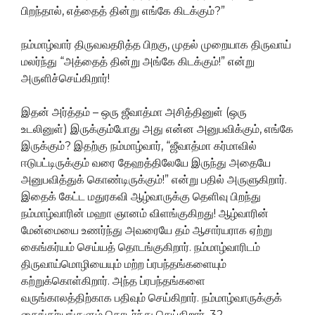
பிறந்தால், எத்தைத் தின்று எங்கே கிடக்கும்?”
நம்மாழ்வார் திருவவதரித்த பிறகு, முதல் முறையாக திருவாய்
மலர்ந்து “அத்தைத் தின்று அங்கே கிடக்கும்!” என்று
அருளிச்செய்கிறார்!
இதன் அர்த்தம் – ஒரு ஜீவாத்மா அசித்தினுள் (ஒரு
உடலினுள்) இருக்கும்போது அது என்ன அனுபவிக்கும், எங்கே
இருக்கும்? இதற்கு நம்மாழ்வார், “ஜீவாத்மா கர்மாவில்
ஈடுபட்டிருக்கும் வரை தேஹத்திலேயே இருந்து அதையே
அனுபவித்துக் கொண்டிருக்கும்!” என்று பதில் அருளுகிறார்.
இதைக் கேட்ட மதுரகவி ஆழ்வாருக்கு தெளிவு பிறந்து
நம்மாழ்வாரின் மஹா ஞானம் விளங்குகிறது! ஆழ்வாரின்
மேன்மையை உணர்ந்து அவரையே தம் ஆசார்யராக ஏற்று
கைங்கர்யம் செய்யத் தொடங்குகிறார். நம்மாழ்வாரிடம்
திருவாய்மொழியையும் மற்ற ப்ரபந்தங்களையும்
கற்றுக்கொள்கிறார். அந்த ப்ரபந்தங்களை
வருங்காலத்திற்காக பதிவும் செய்கிறார். நம்மாழ்வாருக்குக்
கைங்கர்யங்களும் தொடர்ந்து செய்கிறார். 32