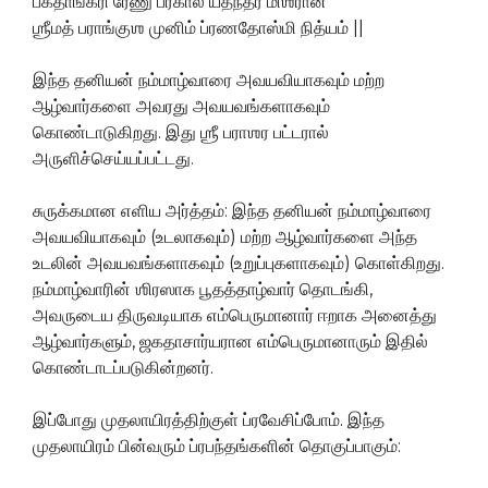
பக்தாங்க்ரி ரேணு பரகால யதீந்த்ர மிஶ்ரான்
ஶ்ரீமத் பராங்குஶ முனிம் ப்ரணதோஸ்மி நித்யம் ||
இந்த தனியன் நம்மாழ்வாரை அவயவியாகவும் மற்ற
ஆழ்வார்களை அவரது அவயவங்களாகவும்
கொண்டாடுகிறது. இது ஶ்ரீ பராஶர பட்டரால்
அருளிச்செய்யப்பட்டது.
சுருக்கமான எளிய அர்த்தம்: இந்த தனியன் நம்மாழ்வாரை
அவயவியாகவும் (உடலாகவும்) மற்ற ஆழ்வார்களை அந்த
உடலின் அவயவங்களாகவும் (உறுப்புகளாகவும்) கொள்கிறது.
நம்மாழ்வாரின் ஶிரஸாக பூதத்தாழ்வார் தொடங்கி,
அவருடைய திருவடியாக எம்பெருமானார் ஈறாக அனைத்து
ஆழ்வார்களும், ஜகதாசார்யரான எம்பெருமானாரும் இதில்
கொண்டாடப்படுகின்றனர்.
இப்போது முதலாயிரத்திற்குள் ப்ரவேசிப்போம். இந்த
முதலாயிரம் பின்வரும் ப்ரபந்தங்களின் தொகுப்பாகும்: