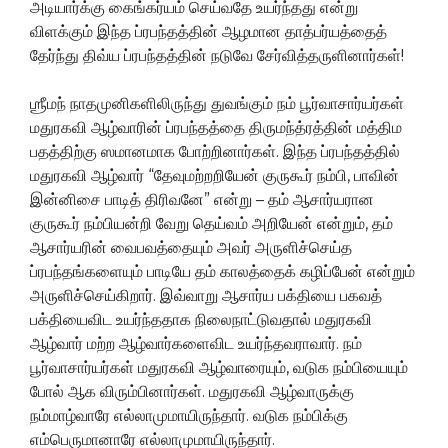
அடியார்க்கு கைங்கர்யம் செய்வதே உயர்ந்தது என்று
விளக்கும் இந்த ப்ரபந்தத்தின் ஆழமான தாத்பர்யத்தைத்
தேர்ந்து திவ்ய ப்ரபந்தத்தின் நடுவே சேர்வித்தருளினார்கள்!
ஶ்ரீமந் நாதமுனிகளிலிருந்து துவங்கும் நம் பூர்வாசார்யர்கள்
மதுரகவி ஆழ்வாரின் ப்ரபந்தத்தை திருமந்த்ரத்தின் மத்திம
பதத்திற்கு ஸமானமாக போற்றினார்கள். இந்த ப்ரபந்தத்தில்
மதுரகவி ஆழ்வார் “தேவுமற்றறியேன் குருகூர் நம்பி, பாவின்
இன்னிசை பாடித் திரிவனே” என்று – தம் ஆசார்யரான
குருகூர் நம்பியன்றி வேறு தெய்வம் அறியேன் என்றும், தம்
ஆசார்யரின் வைபவத்தையும் அவர் அருளிச்செய்த
ப்ரபந்தங்களையும் பாடியே தம் காலத்தைக் கழிப்பேன் என்றும்
அருளிச்செய்கிறார். இவ்வாறு ஆசார்ய பக்தியை பகவத்
பக்தியைவிட உயர்ந்ததாக நிலைநாட்டுவதால் மதுரகவி
ஆழ்வார் மற்ற ஆழ்வார்களைவிட உயர்ந்தவராவார். நம்
பூர்வாசார்யர்கள் மதுரகவி ஆழ்வாரையும், வடுக நம்பியையும்
போல் ஆக விரும்பினார்கள். மதுரகவி ஆழ்வாருக்கு
நம்மாழ்வாரே எல்லாமுமாயிருந்தார். வடுக நம்பிக்கு
எம்பெருமானாரே எல்லாமுமாயிருந்தார்.