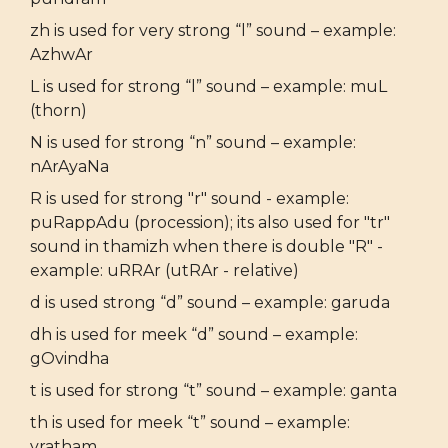
zh is used for very strong “l” sound – example:
AzhwAr
L is used for strong “l” sound – example: muL
(thorn)
N is used for strong “n” sound – example:
nArAyaNa
R is used for strong "r" sound - example:
puRappAdu (procession); its also used for "tr"
sound in thamizh when there is double "R" -
example: uRRAr (utRAr - relative)
d is used strong “d” sound – example: garuda
dh is used for meek “d” sound – example:
gOvindha
t is used for strong “t” sound – example: ganta
th is used for meek “t” sound – example:
vratham