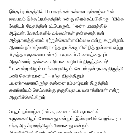
இந்த ப்ரபந்தத்தில் 11 பாசுரங்கள் உள்ளன. நம்மாழ்வாரின்
வைபவம் இந்த ப்ரபந்தத்தில் நன்கு விளக்கப்படுகிறது. “மிக்க
வேதியர், வேதத்தின் உட்பொருள்…” என்ற பாசுரத்தில்
ஆழ்வார், வேதங்களில் வல்லவர்கள் தன்னைத் தன்
அஜ்ஞானத்தினால் ஏற்றுக்கொள்ளவில்லை என்று கூறுகிறார்.
ஆனால் நம்மாழ்வாரோ எந்த தயக்கமுமின்றித் தன்னை ஏற்று
மிகுந்த கருணையுடன் உரிய ஞானம் அனைத்தையும்
அருளினார்! தன்னை சரியான வழியில் திருத்தினார்!
“பயனன்றாகிலும் பாங்கலராகிலும், செயல் நன்றாகத் திருத்தி
பணி கொள்வான்…” – எந்த விதத்திலும்
பயனற்றவனாயிருந்த தன்னை நம்மாழ்வார் திருத்திக்
கைங்கர்யம் செய்வதற்கு தகுதியுடையவனாக்கினார் என்று
அருளிச்செய்கிறார்.
மேலும் நம்மாழ்வாரின் கருணை எம்பெருமானின்
கருணையிலும் மேலானது என்றும், இவ்வுலகில் பெறக்கூடிய
எந்த அநுக்ரஹத்திலும் மேலானது என்றும்
அருளிச்செய்கிறார். எம்பெருமான் நமக்கு ஶ்ரீ பகவத்