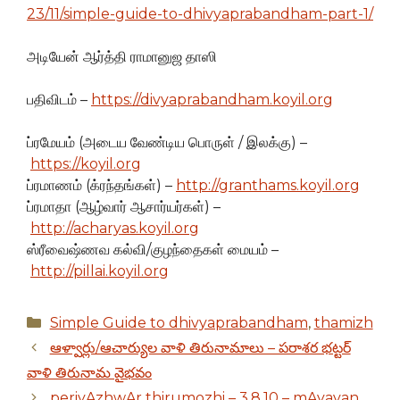
23/11/simple-guide-to-dhivyaprabandham-part-1/
அடியேன் ஆர்த்தி ராமானுஜ தாஸி
பதிவிடம் –
https://divyaprabandham.koyil.org
ப்ரமேயம் (அடைய வேண்டிய பொருள் / இலக்கு) –
https://koyil.org
ப்ரமாணம் (க்ரந்தங்கள்) –
http://granthams.koyil.org
ப்ரமாதா (ஆழ்வார் ஆசார்யர்கள்) –
http://acharyas.koyil.org
ஸ்ரீவைஷ்ணவ கல்வி/குழந்தைகள் மையம் –
http://pillai.koyil.org
Categories
Simple Guide to dhivyaprabandham
,
thamizh
ఆళ్వార్లు/ఆచార్యుల వాళి తిరునామాలు – పరాశర భట్టర్
వాళి తిరునామ వైభవం
periyAzhwAr thirumozhi – 3.8.10 – mAyavan