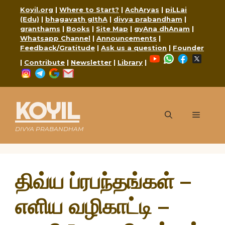
Skip
Koyil.org
|
Where to Start?
|
AchAryas
|
piLLai
to
(Edu)
|
bhagavath gIthA
|
divya prabandham
|
content
granthams
|
Books
|
Site Map
|
gyAna dhAnam
|
Whatsapp Channel
|
Announcements
|
Feedback/Gratitude
|
Ask us a question
|
Founder
YouTube
WhatsApp
Faceboo
X
|
Contribute
|
Newsletter
|
Library
|
Instagram
Telegram
Google
Mail
KOYIL
Menu
DIVYA PRABANDHAM
திவ்ய ப்ரபந்தங்கள் –
எளிய வழிகாட்டி –