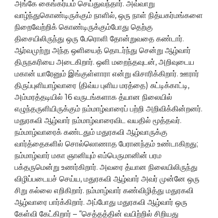
அங்கே கைங்கர்யம் செய்துவந்தார். அவ்வாறு
வாழ்ந்துகொண்டிருக்கும் நாளில், ஒரு நாள் நித்யகர்மங்களை
நிறைவேற்றிக் கொண்டிருக்கும்போது தெற்கு
திசையிலிருந்து ஒரு பேரொளி தோன்றுவதை கண்டார்.
ஆர்வமுற்று அந்த ஒளியைத் தொடர்ந்து சென்று ஆழ்வார்
திருநகரியை அடைகிறார். ஒளி மறைந்தவுடன், அறிவுடைய
மகான் யாரேனும் இங்குள்ளாரா என்று விசாரிக்கிறார். ஊரார்
திருப்புளியாழ்வாரை (திவ்ய புளிய மரத்தை) சுட்டிக்காட்டி,
அம்மரத்தடியில் 16 வருடங்களாக த்யான நிலையில்
எழுந்தருளியிருக்கும் நம்மாழ்வாரைப் பற்றி அறிவிக்கின்றனர்.
மதுரகவி ஆழ்வார் நம்மாழ்வாரைவிட வயதில் மூத்தவர்.
நம்மாழ்வாரைக் கண்டதும் மதுரகவி ஆழ்வாருக்கு
வார்த்தைகளில் சொல்லொணாத பேரானந்தம் உண்டாகிறது;
நம்மாழ்வார் மகா ஞானியும் எம்பெருமானின் பரம
பக்தருமென்று உணர்கிறார். அவரை த்யான நிலையிலிருந்து
விழிப்படையச் செய்ய, மதுரகவி ஆழ்வார் அவர் முன்னே ஒரு
சிறு கல்லை எறிகிறார். நம்மாழ்வார் கண்விழித்து மதுரகவி
ஆழ்வாரை பார்க்கிறார். அப்போது மதுரகவி ஆழ்வார் ஒரு
கேள்வி கேட்கிறார் – “செத்தத்தின் வயிற்றில் சிறியது