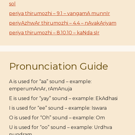
sol
periya thirumozhi – 9.1 – vangamA munnIr
periyAzhwAr thirumozhi – 4.4 – nAvakAriyam
periya thirumozhi – 8.10.10 – kaNda sIr
Pronunciation Guide
A is used for “aa” sound – example:
emperumAnAr, rAmAnuja
E is used for “yay” sound – example: EkAdhasi
I is used for “ee” sound – example: Iswara
O is used for “Oh” sound – example: Om
U is used for “oo” sound – example: Urdhva
pundram