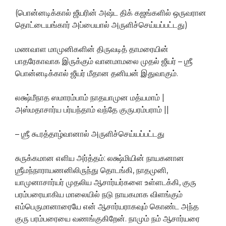
(பொன்னடிக்கால் ஜீயரின் அஷ்ட திக் கஜங்களில் ஒருவரான
தொட்டையங்கார் அப்பையால் அருளிச்செய்யப்பட்டது)
மணவாள மாமுனிகளின் திருவடித் தாமரையின்
பாதரேகாவாக இருக்கும் வானமாமலை முதல் ஜீயர் – ஶ்ரீ
பொன்னடிக்கால் ஜீயர் மீதான தனியன் இதுவாகும்.
லக்ஷ்மீநாத ஸமாரம்பாம் நாதயாமுன மத்யமாம் |
அஸ்மதாசார்ய பர்யந்தாம் வந்தே குருபரம்பராம் ||
– ஶ்ரீ கூரத்தாழ்வானால் அருளிச்செய்யப்பட்டது
சுருக்கமான எளிய அர்த்தம்: லக்ஷ்மியின் நாயகனான
ஶ்ரீமந்நாராயணனிலிருந்து தொடங்கி, நாதமுனி,
யாமுனாசார்யர் முதலிய ஆசார்யர்களை உள்ளடக்கி, குரு
பரம்பரையாகிய மாலையில் நடு நாயகமாக விளங்கும்
எம்பெருமானாரையே என் ஆசார்யராகவும் கொண்ட அந்த
குரு பரம்பரையை வணங்குகிறேன். நாமும் நம் ஆசார்யரை