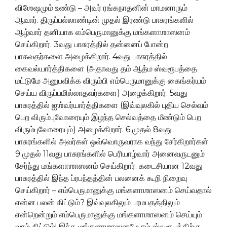
விஶேஷமும் உண்டு – அவர் ரங்கநாதனின் மாமனாரும்
ஆவார். திருப்பல்லாண்டின் முதல் இரண்டு பாசுரங்களில்
ஆழ்வார் தனியாக எம்பெருமானுக்கு மங்களாஶாஸனம்
செய்கிறார். 3வது பாசுரத்தில் தன்னைப் போன்ற
பாகவதர்களை அழைக்கிறார். 4வது பாசுரத்தில்
கைவல்யார்த்திகளை (அதாவது தம் ஆத்ம ஸ்வரூபத்தை
மட்டுமே அனுபவிக்க விரும்பி எம்பெருமானுக்கு கைங்கர்யம்
செய்ய விருப்பமில்லாதவர்களை) அழைக்கிறார். 5வது
பாசுரத்தில் ஐஶ்வர்யார்த்திகளை (இவ்வுலகில் புதிய செல்வம்
பெற விரும்புவோரையும் இழந்த செல்வத்தை மீண்டும் பெற
விரும்புவோரையும்) அழைக்கிறார். 6 முதல் 8வது
பாசுரங்களில் அவர்கள் ஒவ்வொருவராக வந்து சேர்கிறார்கள்.
9 முதல் 11வது பாசுரங்களில் பெரியாழ்வார் அனைவருடனும்
சேர்ந்து மங்களாஶாஸனம் செய்கிறார். கடைசியான 12வது
பாசுரத்தில் இந்த ப்ரபந்தத்தின் பலனைக் கூறி நிறைவு
செய்கிறார் – எம்பெருமானுக்கு மங்களாஶாஸனம் செய்வதால்
என்ன பலன் கிட்டும்? இவ்வுலகிலும் பரமபதத்திலும்
என்றென்றும் எம்பெருமானுக்கு மங்களாஶாஸனம் செய்யும்
வரம் கிட்டும்! இந்த மங்களாஶாஸனமே நம் ஸ்வரூபத்திற்கு –