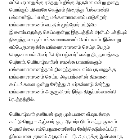
எம்பெருமானுக்கு ஏதேனும் தீங்கு நேருமோ என்று தனது
பொங்கும் பரிவாலே நெஞ்சம் நிறைந்து “பல்லாண்டு
பல்லாண்டு…” என்று மங்களாஶாஸனம் பாடுகிறார்.
மங்களாஶாஸனம் வயதில் மூத்தோர் மட்டுமே
இளையோருக்கு செய்வதன்று; இதயத்தில் அன்பும் பக்தியும்
நிறைந்த எவரும் மங்களாஶாஸனம் செய்யலாம். இவ்வாறு
எம்பெருமானுக்கே மங்களாஶாஸனம் செய்த பெரும்
பெருமையால் அவர் “பெரியாழ்வார்” என்ற திருநாமத்தை
பெற்றார். பெரியாழ்வாரின் ஸமஸ்த பாசுரங்களும்
மங்களாஶாஸனத்தால் நிறைந்தவை. எம்பெருமானுக்கு
மங்களாஶாஸனம் செய்ய அடியார்களின் திரளான
கூட்டங்களை ஒன்று சேர்த்து அவர்களோடு சேர்ந்து
மங்களாஶாஸனம் அருளுகிறார் இந்த திருப்பல்லாண்டு
ப்ரபந்தத்தில்.
பெரியாழ்வார் தனியன் ஒரு முக்யமான விஷயத்தை
காட்டுகிறது – ஆழ்வார் ஒரு ஆசார்யரிடம் கற்று ஞானம்
பெறவில்லை. எம்பெருமானாலேயே தேர்ந்தெடுக்கப்பட்டு
நிர்மலமான ஞானம் அருளப்பட்டார். அவருக்கு இன்னொரு