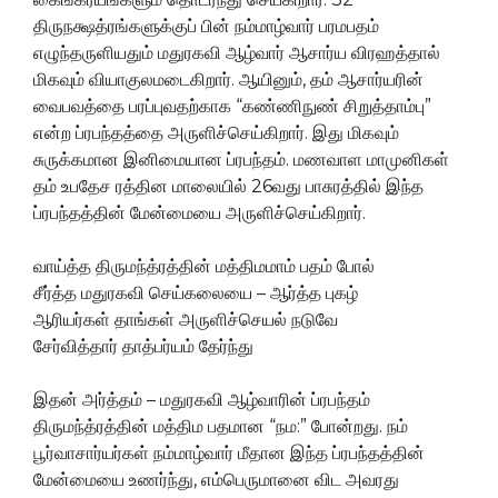
திருநக்ஷத்ரங்களுக்குப் பின் நம்மாழ்வார் பரமபதம்
எழுந்தருளியதும் மதுரகவி ஆழ்வார் ஆசார்ய விரஹத்தால்
மிகவும் வியாகுலமடைகிறார். ஆயினும், தம் ஆசார்யரின்
வைபவத்தை பரப்புவதற்காக “கண்ணிநுண் சிறுத்தாம்பு”
என்ற ப்ரபந்தத்தை அருளிச்செய்கிறார். இது மிகவும்
சுருக்கமான இனிமையான ப்ரபந்தம். மணவாள மாமுனிகள்
தம் உபதேச ரத்தின மாலையில் 26வது பாசுரத்தில் இந்த
ப்ரபந்தத்தின் மேன்மையை அருளிச்செய்கிறார்.
வாய்த்த திருமந்த்ரத்தின் மத்திமமாம் பதம் போல்
சீர்த்த மதுரகவி செய்கலையை – ஆர்த்த புகழ்
ஆரியர்கள் தாங்கள் அருளிச்செயல் நடுவே
சேர்வித்தார் தாத்பர்யம் தேர்ந்து
இதன் அர்த்தம் – மதுரகவி ஆழ்வாரின் ப்ரபந்தம்
திருமந்த்ரத்தின் மத்திம பதமான “நம:” போன்றது. நம்
பூர்வாசார்யர்கள் நம்மாழ்வார் மீதான இந்த ப்ரபந்தத்தின்
மேன்மையை உணர்ந்து, எம்பெருமானை விட அவரது