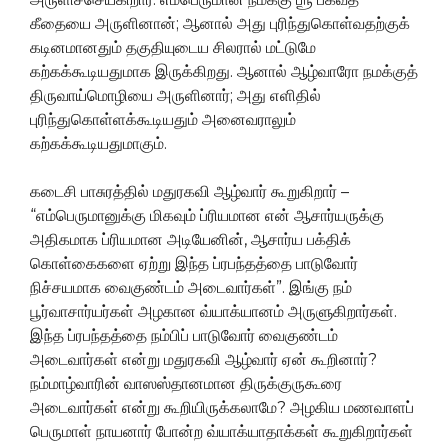
கீதையை அருளினான்; ஆனால் அது புரிந்துகொள்வதற்குக்
கடினமானதும் தகுதியுடைய சிலரால் மட்டுமே
கற்கக்கூடியதுமாக இருக்கிறது. ஆனால் ஆழ்வாரோ நமக்குத்
திருவாய்மொழியை அருளினார்; அது எளிதில்
புரிந்துகொள்ளக்கூடியதும் அனைவராலும்
கற்கக்கூடியதுமாகும்.
கடைசி பாசுரத்தில் மதுரகவி ஆழ்வார் கூறுகிறார் –
“எம்பெருமானுக்கு மிகவும் ப்ரியமான என் ஆசார்யருக்கு
அதிகமாக ப்ரியமான அடியேனின், ஆசார்ய பக்திக்
கொள்கைகளை ஏற்று இந்த ப்ரபந்தத்தை பாடுவோர்
நிச்சயமாக வைகுண்டம் அடைவார்கள்”. இங்கு நம்
பூர்வாசார்யர்கள் அழகான வ்யாக்யானம் அருளுகிறார்கள்.
இந்த ப்ரபந்தத்தை நம்பிப் பாடுவோர் வைகுண்டம்
அடைவார்கள் என்று மதுரகவி ஆழ்வார் ஏன் கூறினார்?
நம்மாழ்வாரின் வாஸஸ்தானமான திருக்குருகூரை
அடைவார்கள் என்று கூறியிருக்கலாமே? அழகிய மணவாளப்
பெருமாள் நாயனார் போன்ற வ்யாக்யாதாக்கள் கூறுகிறார்கள்