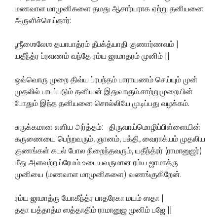
மணவாள மாமுனிகளை தமது ஆசார்யராக ஏற்று தனியனை
அருளிச்செய்தார்:
ஶ்ரீஶைலேஶ தயாபாத்ரம் தீபக்த்யாதி குணார்ணவம் |
யதீந்த்ர ப்ரவணம் வந்தே ரம்ய ஜாமாதரம் முனிம் ||
ஒவ்வொரு முறை திவ்ய ப்ரபந்தம் பாராயணம் செய்யும் முன்
முதலில் பாடப்படும் தனியன் இதுவாகும்.சாற்றுமுறையின்
போதும் இந்த தனியனை சொல்லியே முடிப்பது வழக்கம்.
சுருக்கமான எளிய அர்த்தம்: திருவாய்மொழிப்பிள்ளையின்
கருணையை பெற்றவரும், ஞானம், பக்தி, வைராக்யம் முதலிய
குணங்கள் கடல் போல நிறைந்தவரும், யதீந்த்ரர் (ராமானுஜர்)
மீது அளவற்ற ப்ரேமம் உடையவருமான ரம்ய ஜாமாத்ரு
முனியை (மணவாள மாமுனிகளை) வணங்குகிறேன்.
ரம்ய ஜாமாத்ரு யோகீந்த்ர பாதரேகா மயம் ஸதா |
ததா யத்தாத்ம ஸத்தாதிம் ராமானுஜ முனிம் பஜே ||