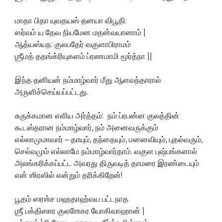
மாதா பிதா யுவதயஸ் தனயா விபூதி:
ஸர்வம் ய தேவ நியமேன மதன்வயானாம் |
ஆத்யஸ்யந: குலபதேர் வகுளாபிராமம்
ஶ்ரீமத் ததங்க்ரியுகளம் ப்ரணமாமி மூர்த்நா ||
இந்த தனியன் நம்மாழ்வார் மீது ஆளவந்தாரால்
அருளிச்செய்யப்பட்டது.
சுருக்கமான எளிய அர்த்தம்: நம் ப்ரபன்ன குலத்தின்
கூடஸ்தரான நம்மாழ்வார், நம் அனைவருக்கும்
எல்லாமுமாவார் – தாயும், தந்தையும், மனைவியும், புதல்வரும்,
செல்வமும் எல்லாமே நம்மாழ்வார்தாம். வகுள புஷ்பங்களால்
அலங்கரிக்கப்பட்ட அவரது திருவடித் தாமரை இரண்டையும்
என் ஶிரஸில் என்றும் தரிக்கிறேன்!
பூதம் ஸரஶ்ச மஹதாஹ்வய பட்டநாத
ஶ்ரீ பக்திஸார குலஶேகர யோகிவாஹான் |