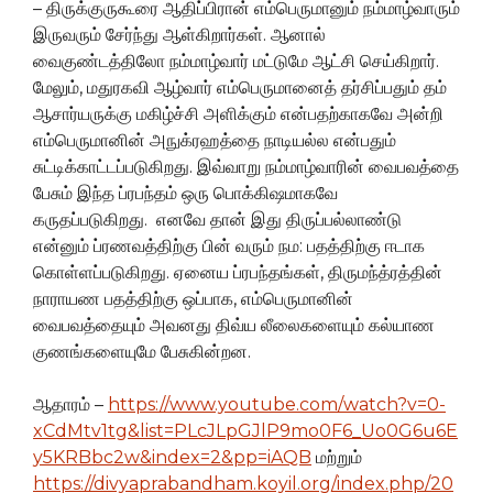
– திருக்குருகூரை ஆதிப்பிரான் எம்பெருமானும் நம்மாழ்வாரும்
இருவரும் சேர்ந்து ஆள்கிறார்கள். ஆனால்
வைகுண்டத்திலோ நம்மாழ்வார் மட்டுமே ஆட்சி செய்கிறார்.
மேலும், மதுரகவி ஆழ்வார் எம்பெருமானைத் தர்சிப்பதும் தம்
ஆசார்யருக்கு மகிழ்ச்சி அளிக்கும் என்பதற்காகவே அன்றி
எம்பெருமானின் அநுக்ரஹத்தை நாடியல்ல என்பதும்
சுட்டிக்காட்டப்படுகிறது. இவ்வாறு நம்மாழ்வாரின் வைபவத்தை
பேசும் இந்த ப்ரபந்தம் ஒரு பொக்கிஷமாகவே
கருதப்படுகிறது. எனவே தான் இது திருப்பல்லாண்டு
என்னும் ப்ரணவத்திற்கு பின் வரும் நம: பதத்திற்கு ஈடாக
கொள்ளப்படுகிறது. ஏனைய ப்ரபந்தங்கள், திருமந்த்ரத்தின்
நாராயண பதத்திற்கு ஒப்பாக, எம்பெருமானின்
வைபவத்தையும் அவனது திவ்ய லீலைகளையும் கல்யாண
குணங்களையுமே பேசுகின்றன.
ஆதாரம் –
https://www.youtube.com/watch?v=0-
xCdMtv1tg&list=PLcJLpGJlP9mo0F6_Uo0G6u6E
y5KRBbc2w&index=2&pp=iAQB
மற்றும்
https://divyaprabandham.koyil.org/index.php/20