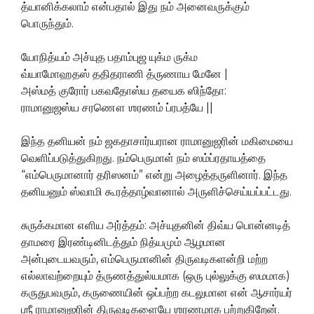
த்யானிக்கலாம் என்பதால் இது நம் அனைவருக்கும்
பொருந்தும்.
யோநித்யம் அச்யுத பதாம்புஜ யுக்ம ருக்ம
வ்யாமோஹதஸ் ததிதராணி த்ருணாய மேனே |
அஸ்மத் குரோர் பகவதோஸ்ய தயைக ஸிந்தோ:
ராமானுஜஸ்ய சரணௌ ஶரணம் ப்ரபத்யே ||
இந்த தனியன் நம் ஜகதாசார்யரான ராமானுஜரின் மகிமையை
வெளிப்படுத்துகிறது. நம்பெருமாள் நம் ஸம்ப்ரதாயத்தை
“எம்பெருமானார் தரிஸனம்” என்று அழைத்தருளினார். இந்த
தனியனும் ஸ்வாமி கூரத்தாழ்வானால் அருளிச்செய்யப்பட்டது.
சுருக்கமான எளிய அர்த்தம்: அச்யுதனின் திவ்ய பொன்னடித்
தாமரை இரண்டினிடத்தும் நித்யமும் ஆழமான
அன்புடையவரும், எம்பெருமானின் திருவடிகளன்றி மற்ற
எல்லாவற்றையும் த்ருணத்துல்யமாக (ஒரு புல்லுக்கு ஸமமாக)
கருதுபவரும், கருணையின் ஒப்பற்ற கடலுமான என் ஆசார்யர்
ஶ்ரீ ராமானுஜரின் திருவடிகளையே ஶரணமாக பற்றுகிறேன்.