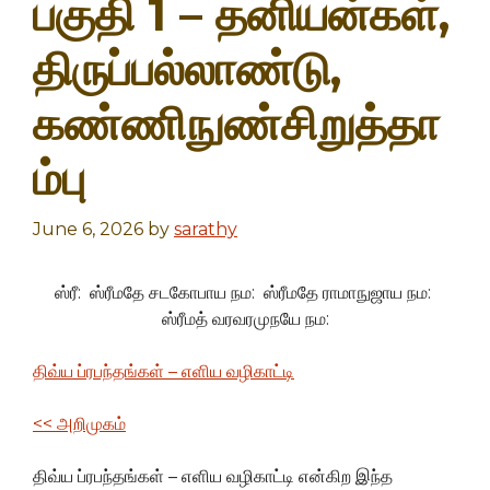
பகுதி 1 – தனியன்கள்,
திருப்பல்லாண்டு,
கண்ணிநுண்சிறுத்தா
ம்பு
June 6, 2026
by
sarathy
ஸ்ரீ: ஸ்ரீமதே சடகோபாய நம: ஸ்ரீமதே ராமாநுஜாய நம:
ஸ்ரீமத் வரவரமுநயே நம:
திவ்ய ப்ரபந்தங்கள் – எளிய வழிகாட்டி
<< அறிமுகம்
திவ்ய ப்ரபந்தங்கள் – எளிய வழிகாட்டி என்கிற இந்த