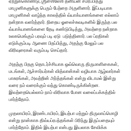
ஏற்றுக்கொண்டு, ஶ்ரீஶைலேஶ தனியன் சமர்ப்பித்து
மாமுனிகளுக்கு பெரும் பேற்றை அருளினார். இப்படியாக
மாமுனிகள் வாழ்ந்த காலத்தில் வ்யாக்யானங்களை எல்லாம்
நன்றாக வளர்த்தார். நிறைய ஓலைச்சுவடிகளில் இருந்த பல
வ்யாக்யானங்களை தேடி கண்டுபிடித்து, அவற்றை நன்றாக
உலகமெங்கும் பரவும் படி ஏடு படுத்தினார். பல ப்ரதிகள்
எடுக்கும்படி ஆணை பிறப்பித்து, அதற்கு மேலும் பல
விரிவுரைகள் வரும்படி செய்தார்.
அதற்கு பிறகு தொடர்ச்சியாக ஒவ்வொரு திருமாளிகைகள்,
மடங்கள், ஆச்சார்யர்கள் வித்வான்கள் வழியாக ஆழ்வார்கள்
பாசுரங்கள், அவற்றின் அர்த்தங்கள் என்று விடாமல் இன்று
வரை நம் வரைக்கும் வந்து கொண்டிருக்கின்றன.
இவற்றையெல்லாம் நாம் விரிவாக போன வலைப்பக்கத்தில்
பார்த்தோம்.
முதலாயிரம், இரண்டாயிரம், இயற்பா மற்றும் திருவாய்மொழி
என்று நான்காக திவ்யப்ரபந்தங்கள் பிரிந்து இருப்பதையும்
பார்த்தோம். இதில் இயற்பா என்பது இயலாக சேவிக்க