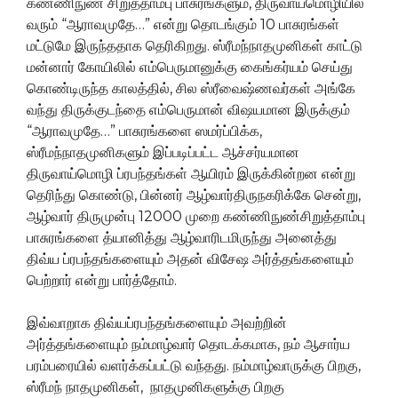
கண்ணிநுண் சிறுத்தாம்பு பாசுரங்களும், திருவாய்மொழியில்
வரும் “ஆராவமுதே…” என்று தொடங்கும் 10 பாசுரங்கள்
மட்டுமே இருந்ததாக தெரிகிறது. ஸ்ரீமந்நாதமுனிகள் காட்டு
மன்னார் கோயிலில் எம்பெருமானுக்கு கைங்கர்யம் செய்து
கொண்டிருந்த காலத்தில், சில ஸ்ரீவைஷ்ணவர்கள் அங்கே
வந்து திருக்குடந்தை எம்பெருமான் விஷயமான இருக்கும்
“ஆராவமுதே…” பாசுரங்களை ஸமர்ப்பிக்க,
ஸ்ரீமந்நாதமுனிகளும் இப்படிப்பட்ட ஆச்சர்யமான
திருவாய்மொழி ப்ரபந்தங்கள் ஆயிரம் இருக்கின்றன என்று
தெரிந்து கொண்டு, பின்னர் ஆழ்வார்திருநகரிக்கே சென்று,
ஆழ்வார் திருமுன்பு 12000 முறை கண்ணிநுண்சிறுத்தாம்பு
பாசுரங்களை த்யானித்து ஆழ்வாரிடமிருந்து அனைத்து
திவ்ய ப்ரபந்தங்களையும் அதன் விசேஷ அர்த்தங்களையும்
பெற்றார் என்று பார்த்தோம்.
இவ்வாறாக திவ்யப்ரபந்தங்களையும் அவற்றின்
அர்த்தங்களையும் நம்மாழ்வார் தொடக்கமாக, நம் ஆசார்ய
பரம்பரையில் வளர்க்கப்பட்டு வந்தது. நம்மாழ்வாருக்கு பிறகு,
ஸ்ரீமந் நாதமுனிகள், நாதமுனிகளுக்கு பிறகு