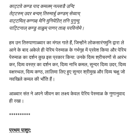
काट्टवे कण्ड पाद कमलम् नल्लाडै उन्दि
तेट्टरुम् उदर बन्दम् तिरुमार्बु कण्डम् सेव्वाय्
वाट्टमिल् कण्गळ् मेनि मुनियेऱित् तनि पुगुन्दु
पाट्टिनाल् कण्डु वाळुम् पाणर् ताळ् परविनोमे।
हम उन तिरुपाणाळ्वार का मंगल गाते हैं, जिन्होंने लोकसारंगमुनि द्वारा ले
आने के बाद अकेले ही पेरिय पेरुमाळ के गर्भगृह में प्रवेश किया और पेरिय
पेरुमाळ का दर्शन कुछ इस प्रकार किया: उनके दिव्य श्रीचरणों से आरंभ
कर, दिव्य वस्त्र का दर्शन कर, दिव्य नाभि कमल, सुन्दर दिव्य उदर, दिव्य
वक्षस्थल, दिव्य कण्ठ, लालिमा लिए हुए सुन्दर श्रीमुख और दिव्य चक्षु जो
नवखिले कमल की भाँति हैं।
आळ्वार संत ने अपने जीवन का लक्ष्य केवल पेरिय पेरुमाळ के गुणानुवाद
ही रखा।
**********
प्रथम पाशुर: