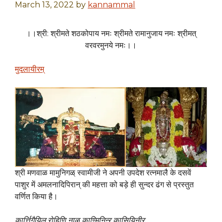
March 13, 2022
by
kannammal
।।श्री: श्रीमते शठकोपाय नमः श्रीमते रामानुजाय नमः श्रीमत्
वरवरमुनये नमः।।
मुदलायीरम्
श्री मणवाळ मामुनिगळ् स्वामीजी ने अपनी उपदेश रत्नमालै के दसवें
पाशुर में अमलनादिपिरान् की महत्ता को बड़े ही सुन्दर ढंग से प्रस्तुत
वर्णित किया है।
कार्त्तिगैयिल् रोहिणि नाळ् काण्मिनिन्ऱु कासियिनीर्