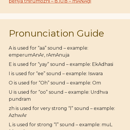
periya thirumozhi – 8.10.8 – mANAgi
Pronunciation Guide
A is used for “aa” sound – example:
emperumAnAr, rAmAnuja
E is used for “yay” sound – example: EkAdhasi
I is used for “ee” sound – example: Iswara
O is used for “Oh” sound – example: Om
U is used for “oo” sound – example: Urdhva
pundram
zh is used for very strong “l” sound – example:
AzhwAr
L is used for strong “l” sound – example: muL