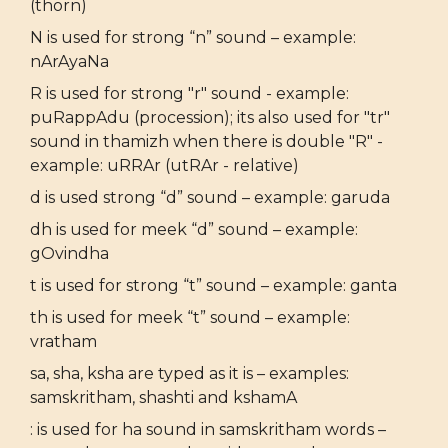
(thorn)
N is used for strong “n” sound – example:
nArAyaNa
R is used for strong "r" sound - example:
puRappAdu (procession); its also used for "tr"
sound in thamizh when there is double "R" -
example: uRRAr (utRAr - relative)
d is used strong “d” sound – example: garuda
dh is used for meek “d” sound – example:
gOvindha
t is used for strong “t” sound – example: ganta
th is used for meek “t” sound – example:
vratham
sa, sha, ksha are typed as it is – examples:
samskritham, shashti and kshamA
: is used for ha sound in samskritham words –