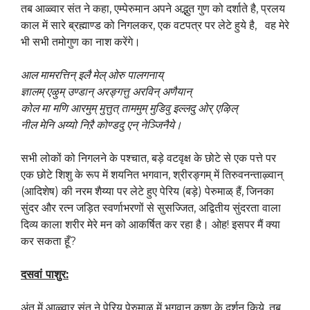
तब आळ्वार संत ने कहा, एम्पेरुमान अपने अद्भुत गुण को दर्शाते है, प्रलय
काल में सारे ब्रह्माण्ड को निगलकर, एक वटपत्र पर लेटे हुये है, वह मेरे
भी सभी तमोगुण का नाश करेंगे।
आल मामरत्तिन् इलै मेल् ओरु पालगनाय्
ज्ञालम् एऴुम् उण्डान् अरङ्गत्तु अरविन् अणैयान्
कोल मा मणि आरमुम् मुत्तुत् ताममुम् मुडिवु इल्लदु ओर् एऴिल्
नील मेनि अय्यो निऱै कोण्डदु एन् नेञ्जिनैये।
सभी लोकों को निगलने के पश्चात, बड़े वटवृक्ष के छोटे से एक पत्ते पर
एक छोटे शिशु के रूप में शयनित भगवान, श्रीरङ्गम् में तिरुवनन्ताऴ्वान्
(आदिशेष) की नरम शैय्या पर लेटे हुए पेरिय (बड़े) पेरुमाळ् हैं, जिनका
सुंदर और रत्न जड़ित स्वर्णाभरणों से सुसज्जित, अद्वितीय सुंदरता वाला
दिव्य काला शरीर मेरे मन को आकर्षित कर रहा है। ओह! इसपर मैं क्या
कर सकता हूँ?
दसवां पाशुर
:
अंत में आळ्वार संत ने पेरिय पेरुमाळ् में भगवान कृष्ण के दर्शन किये, तब