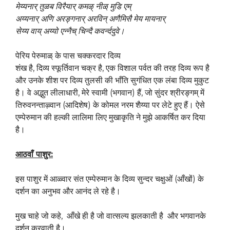
मेय्यनार् तुळब विरैयार् कमऴ् नीळ् मुडि एम्
अय्यनार् अणि अरङ्गनार् अरविन् अणैमिसै मेय मायनार्
सेय्य वाय् अय्यो एन्नैच् चिन्दै कवर्न्ददुवे।
पेरिय पेरुमाळ् के पास चक्करदार दिव्य
शंख है, दिव्य स्फूर्तिवान चक्र है, एक विशाल पर्वत की तरह दिव्य रूप है
और उनके शीश पर दिव्य तुलसी की भाँति सुगंधित एक लंबा दिव्य मुकुट
है। वे अद्भुत लीलाधारी, मेरे स्वामी (भगवान) हैं, जो सुंदर श्रीरङ्गम् में
तिरुवनन्ताऴ्वान (आदिशेष) के कोमल नरम शैय्या पर लेटे हुए हैं। ऐसे
एम्पेरुमान की हल्की लालिमा लिए मुखाकृति ने मुझे आकर्षित कर दिया
है।
आठवाँ पाशुर
:
इस पाशुर में आळ्वार संत एम्पेरुमान के दिव्य सुन्दर चक्षुओं (आँखों) के
दर्शन का अनुभव और आनंद ले रहे है।
मुख चाहे जो कहे, आँखे ही है जो वात्सल्य झलकाती है और भगवानके
दर्शन करवाती है।