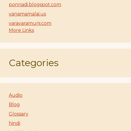
ponnadi.blogspot.com
vanamamalai.us
varavaramuni.com
More Links
Categories
Audio
Blog
Glossary
hindi