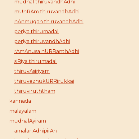
mudhal thiruvandhAdhi
mUnRAm thiruvandhAdhi
nAnmugan thiruvandhAdhi
periya thirumadal
periya thiruvandhAdhi
rAmAnusa nURRanthAdhi
siRiya thirumadal
thiruvAsiriyam
thiruvezhukURRirukkai
thiruviruththam
kannada
malayalam
mudhalAyiram
amalanAdhipirAn