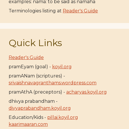
examples: nama: to be said as namaha
Terminologies listing at
Reader's Guide
Quick Links
Reader's Guide
pramEyam (goal) -
koyil.org
pramANam (scriptures) -
srivaishnavagranthams.wordpress.com
pramAthA (preceptors) -
acharyas.koyil.org
dhivya prabandham -
divyaprabandham.koyil.org
Education/Kids -
pillai.koyil.org
kaarimaaran.com