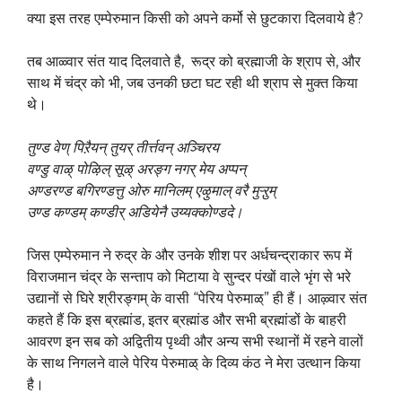
क्या इस तरह एम्पेरुमान किसी को अपने कर्मो से छुटकारा दिलवाये है?
तब आळ्वार संत याद दिलवाते है, रूद्र को ब्रह्माजी के श्राप से, और
साथ में चंद्र को भी, जब उनकी छटा घट रही थी श्राप से मुक्त किया
थे।
तुण्ड वेण् पिऱैयन् तुयर् तीर्त्तवन् अञ्चिरय
वण्डु वाऴ् पोऴिल् सूऴ् अरङ्ग नगर् मेय अप्पन्
अण्डरण्ड बगिरण्डत्तु ओरु मानिलम् एऴुमाल् वरै मुऱ्ऱुम्
उण्ड कण्डम् कण्डीर् अडियेनै उय्यक्कोण्डदे।
जिस एम्पेरुमान ने रुद्र के और उनके शीश पर अर्धचन्द्राकार रूप में
विराजमान चंद्र के सन्ताप को मिटाया वे सुन्दर पंखों वाले भृंग से भरे
उद्यानों से घिरे श्रीरङ्गम् के वासी “पेरिय पेरुमाळ्” ही हैं। आऴ्वार संत
कहते हैं कि इस ब्रह्मांड, इतर ब्रह्मांड और सभी ब्रह्मांडों के बाहरी
आवरण इन सब को अद्वितीय पृथ्वी और अन्य सभी स्थानों में रहने वालों
के साथ निगलने वाले पेरिय पेरुमाळ् के दिव्य कंठ ने मेरा उत्थान किया
है।