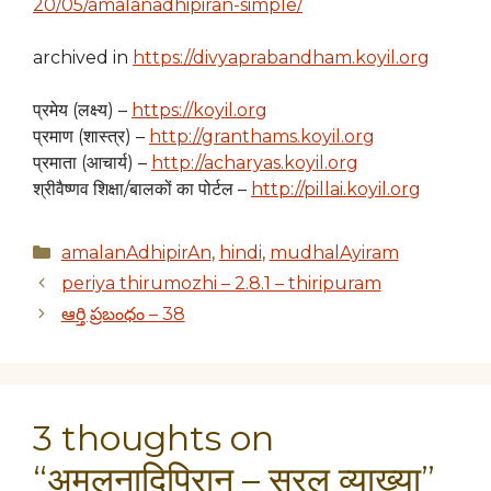
20/05/amalanadhipiran-simple/
archived in
https://divyaprabandham.koyil.org
प्रमेय (लक्ष्य) –
https://koyil.org
प्रमाण (शास्त्र) –
http://granthams.koyil.org
प्रमाता (आचार्य) –
http://acharyas.koyil.org
श्रीवैष्णव शिक्षा/बालकों का पोर्टल –
http://pillai.koyil.org
Categories
amalanAdhipirAn
,
hindi
,
mudhalAyiram
periya thirumozhi – 2.8.1 – thiripuram
ఆర్తి ప్రబంధం – 38
3 thoughts on
“अमलनादिपिरान् – सरल व्याख्या”