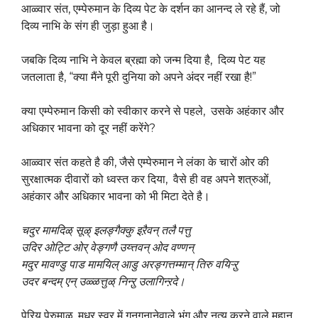
आळ्वार संत, एम्पेरुमान के दिव्य पेट के दर्शन का आनन्द ले रहे हैं, जो
दिव्य नाभि के संग ही जुड़ा हुआ है।
जबकि दिव्य नाभि ने केवल ब्रह्मा को जन्म दिया है, दिव्य पेट यह
जतलाता है, “क्या मैंने पूरी दुनिया को अपने अंदर नहीं रखा है!”
क्या एम्पेरुमान किसी को स्वीकार करने से पहले, उसके अहंकार और
अधिकार भावना को दूर नहीं करेंगे?
आळ्वार संत कहते है की, जैसे एम्पेरुमान ने लंका के चारों ओर की
सुरक्षात्मक दीवारों को ध्वस्त कर दिया, वैसे ही वह अपने शत्रुओं,
अहंकार और अधिकार भावना को भी मिटा देते है।
चदुर मामदिळ् सूऴ् इलङ्गैक्कु इऱैवन् तलै पत्तु
उदिर ओट्टि ओर् वेङ्गणै उय्त्तवन् ओद वण्णन्
मदुर मावण्डु पाड मामयिल् आडु अरङ्गत्तम्मान् तिरु वयिऱ्ऱु
उदर बन्दम् एन् उळ्ळत्तुळ् निन्ऱु उलागिन्ऱदे।
पेरिय पेरुमाळ्, मधुर स्वर में गुनगुनानेवाले भृंग और नृत्य करने वाले महान