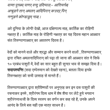
वाय्त्त पुगळ्प् पाणर् वन्दु उदिप्पाल् – आत्तियर्गळ्
अन्बुडने तान् अमलन् आदिपिरान् कऱ्ऱदऱ् पिन्
नन्गुडने कोण्डाडुम् नाळ्।
अरे दुनिया के लोगों! देखो, आज दक्षिणात्य माह, कार्तिक का रोहिणी
नक्षत्र है। कार्तिक माह के रोहिणी नक्षत्र का यह दिवस महान आळ्वार
संत तिरुप्पाणाळ्वार् का अवतरण दिवस है।
वेदों को मानने वाले और श्रद्धा और सम्मान करने वालों , तिरुप्पाणाळ्वार्
द्वारा रचित अमलनादिपिरान् को पढ़ा तो जाना की आळ्वार संत ने सिर्फ
१० प्रबंध पाशुरों में, वेदों का सार बहुत ही सुन्दर भाव से समझा दिया है।
सदापश्यन्ति
(सदा एम्पेरुमान को देखते रहना), बतला दिया इनके
तिरुनक्षत्र को सभी उत्साह से मानते हैं।
तिरुप्पाणाळ्वार् द्वारा श्रीवैष्णवों पर अनुग्रह कर इन दस पाशुरों की
रचनाकर इनमे , श्रीरंगम दिव्य धाम में शेष शैया पर लेटे हुये भगवान
श्रीरंगनाथजी के दिव्य स्वरुप का वर्णन कर कह रहे है, उनके अपने
आनंद के लिये बस यही एक मात्र साधन है।