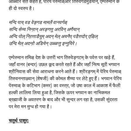
आळ्वार संत कहते है, पेरिय पेरुमाळ्और तिरुवॅगडमुडैयान्, एम्पेरुमान के
ही दो स्वरुप है।
मन्दि पाय् वड वेङ्गड मामलै वानवर्गळ्
सन्दि सेय्य निन्ऱान् अरङ्गत्तु अरविन् अणैयान्
अन्दि पोल् निऱत्ताडैयुम् अदन् मेल् अयनैप् पडैत्तदोर् एऴिल्
उन्दि मेल् अदन्ऱो अडियेन् उळ्ळत्तु इन्नुयिरे।
एम्पेरुमान तमिऴ देश के उत्तरी भाग तिरुवेङ्गटम् के पर्वत्त पर खड़े हैं,
जहाँ वानर (बन्दर) उछल कूद करते रहते हैं और जहाँ नित्य सूरी भगवान
श्रीनिवास की सेवा आराधना करने आते हैं। श्रीरङ्गम् में पेरिय पेरुमाळ्
तिरुवनन्ताऴ्वान् (शेषजी) की कोमल शैय्या पर लेटे हुए हैं। भगवान पेरिय
पेरुमाळ् के कटिभाग (कमर) का वस्त्र, जो उषा काल में आकाश में फैली
हल्की लालिमा लिया हुआ है, जिसके ऊपर भगवान का नाभिकमल
ब्रह्माजी के अवतरण के बाद और भी सुन्दर लग रहा है, उसकी सुंदरता
पर मेरा मन मुग्ध हो गया है।
चतुर्थ पाशुर
: