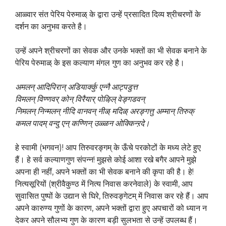
आळ्वार संत पेरिय पेरुमाळ् के द्वारा उन्हें प्रसादित दिव्य श्रीचरणों के
दर्शन का अनुभव करते है।
उन्हें अपने श्रीचरणों का सेवक और उनके भक्तों का भी सेवक बनाने के
पेरिय पेरुमाळ् के इस कल्याण मंगल गुण का अनुभव कर रहे है।
अमलन् आदिपिरान् अडियार्क्कु एन्नै आट्पडुत्त
विमलन् विण्णवर् कोन् विरैयार् पोऴिल् वेङ्गडवन्
निमलन् निन्मलन् नीदि वानवन् नीळ् मदिळ् अरङ्गत्तु अम्मान् तिरुक्
कमल पादम् वन्दु एन् कण्णिन् उळ्ळन ओक्किन्ऱदे।
हे स्वामी (भगवन)! आप तिरुवरङ्गम् के ऊँचे परकोटों के मध्य लेटे हुए
हैं। हे सर्व कल्याणगुण संपन्न! मुझसे कोई आशा रखे बगैर आपने मुझे
अपना ही नहीं, अपने भक्तों का भी सेवक बनाने की कृपा की है। हे!
नित्यसूरियों (श्रीवैकुण्ठ में नित्य निवास करनेवाले) के स्वामी, आप
सुवासित पुष्पों के उद्यान से घिरे, तिरुवङ्गेटम् में निवास कर रहे हैं। आप
अपने कारुण्य गुणों के कारण, अपने भक्तों द्वारा हुए अपचारों को ध्यान न
देकर अपने सौलभ्य गुण के कारण बड़ी सुलभता से उन्हें उपलब्ध हैं।