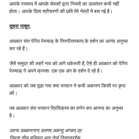
आपके परमपद में आपके सेवकों द्वारा नियमों का उल्लंघन कभी नहीं
होता। आपके दिव्य श्रीचरणों की छवि मेरे नेत्रों में बस ग‌ई है।
दूसरा पाशुर
:
आळ्वार संत पेरिय पेरुमाळ् के तिरुपीताम्बरम् के दर्शन का आनंद अनुभव
कर रहे है।
जैसे समुद्र की लहरें नाव को आगे धकेलती है, ऐसे ही आळ्वार को पेरिय
पेरुमाळ् ने अपने क्रमशः एक एक अंग के दर्शन दे रहे है।
आळ्वार को जब पूछा गया क्या भगवान ने कभी अकारण किसी पर कृपा
की।
तब आळ्वार संत भगवान त्रिविक्रम का वर्णन कर आनन्द का अनुभव
है।
उवन्द उळ्ळत्तनाय् उलगम् अळन्दु अण्डम् उऱ
निवन्द नीळ् मुडियन् अन्ऱु नेर्न्द निसासररैक्