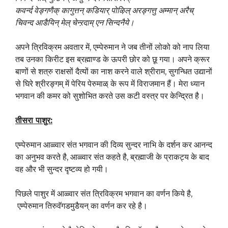
कवर्न्द वेङ्गणैक् कागुत्तन् कडियार् पोऴिल् अरङ्गत्तु अम्मान् अरैच्
चिवन्द आडैयिन् मेल् चेन्ऱदाम् एन सिन्दनैये।
अपने त्रिविक्रम अवतार में, एम्पेरुमान ने जब तीनों लोको को नाप लिया
तब उनका किरीट इस ब्रह्माण्ड के ऊपरी छोर को छू गया। अपने क्रूर
बाणों से शत्रु राक्षसों दैत्यों का नाश करने वाले श्रीराम, सुगन्धित उद्यानों
से घिरे श्रीरङ्गम् में पेरिय पेरुमाळ् के रूप में विराजमान हैं। मेरा ध्यान
भगवान की कमर को सुशोभित करते उस कटी वस्त्र पर केन्द्रित है।
तीसरा पाशुर
:
एम्पेरुमान आळ्वार संत भगवान की दिव्य सुन्दर नाभि के दर्शन कर आनन्द
का अनुभव करते है, आळ्वार संत कहते है, ब्रह्माजी के प्राकट्य के बाद
वह और भी सुन्दर दृष्टव्य हो गयी।
पिछले पाशुर में आळ्वार संत त्रिविक्रम भगवान का वर्णन किये है,
एम्पेरुमान तिरुवॅगडमुडैयन् का वर्णन कर रहे है।