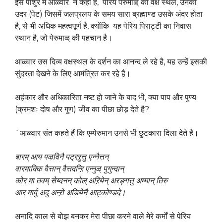
इस पाशुर में आळ्वार ने कहा है, पेरिय पेरुमाळ् का वक्ष स्थल, उनका
उदर (पेट) जिसमें जलप्रलय के समय सारा ब्रह्माण्ड उसके अंदर होता
है, से भी अधिक महत्वपूर्ण है, क्योंकि यह पेरिय पिराट्टी का निवास
स्थान है, जो पेरुमाळ् की पहचान है।
आळ्वार उस दिव्य वक्षस्थल के दर्शन का आनन्द ले रहे है, यह उन्हें इसकी
सुंदरता देखने के लिए आमंत्रित कर रहे है।
अहंकार और अधिकारिता नष्ट हो जाने के बाद भी, क्या पाप और पुण्य
(क्रमशः दोष और गुण) जीव का पीछा छोड़ देते है?
`आळ्वार संत कहते हैं कि एम्पेरुमान उनसे भी छुटकारा दिला देते है।
बारम् आय पऴविनै पट्रऱुत्तु एन्नैत्तन्
वारमाक्कि वैत्तान् वैत्तदन्ऱि एन्नुळ् पुगुन्दान्
कोर मा तवम् सेय्दनन् कोल् अऱियेन् अरङ्गत्तु अम्मान् तिरु
आर मार्वु अदु अन्ऱो अडियेनै आट्कोण्डदे।
अनादि काल से बोझ बनकर मेरा पीछा करने वाले मेरे कर्मों से पेरिय