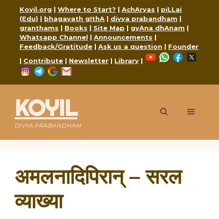
Skip
Koyil.org
|
Where to Start?
|
AchAryas
|
piLLai
to
(Edu)
|
bhagavath gIthA
|
divya prabandham
|
content
granthams
|
Books
|
Site Map
|
gyAna dhAnam
|
Whatsapp Channel
|
Announcements
|
Feedback/Gratitude
|
Ask us a question
|
Founder
YouTube
WhatsApp
Faceboo
X
|
Contribute
|
Newsletter
|
Library
|
Instagram
Telegram
Google
Mail
KOYIL
Menu
DIVYA PRABANDHAM
अमलनादिपिरान् – सरल
व्याख्या