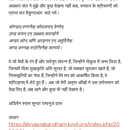
आळ्वार संत ने मुझे और कुछ देखना नहीं कह, भगवान के श्रीचरणों को
प्राप्त कर वैकुण्ठधाम चले गये।
कोण्डल् वण्णनैक् कोवलनाय् वेण्णेय्
उण्ड वायन् एन् उळ्ळम् कवर्न्दानै
अण्डर् कोन् अणि अरङ्गन् एन् अमुदिनैक्
कण्ड कण्गळ् मऱ्ऱोन्ऱिनैक् काणावे।
वे जो मेघों के रंग हैं और सर्वगुण संपन्न हैं, जिन्होंने गोकुल में जन्म लिया है,
जिनकी दिव्य मुखाकृति अति सुन्दर है, जो मक्खन चुराकर खाते हैं, जो
नित्यसूरियों का नेता हैं, जिन्होंने मेरे मन को आकर्षित किया है, वे
श्रीरङ्गम् में लेटे हुए हैं। अब जो मेरी अतृप्त आँखों ने उस एम्पेरुमान को
देख लिए है, अब आगे और कुछ भी नहीं देखना है।
अडियेन श्याम सुन्दर रामानुज दास
आधार :
https://divyaprabandham.koyil.org/index.php/20