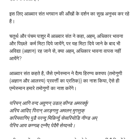
इस लिए आळ्वार संत भगवान की आँखों के दर्शन का सुख अनुभव कर रहे
है।
चतुर्थ और पंचम पाशुर में आळ्वार संत ने कहा, अहम्, अधिकार भावना
और पिछले कर्म मिटा दिये जायेंगे, पर यह मिटा दिये जाने के बाद भी
अविद्या (अज्ञान) रह जाने से, क्या अहम्, अधिकार भावना वापस नहीं
आयेंगे?
आळ्वार संत कहते है, जैसे एम्पेरुमान ने दैत्य हिरण्य कश्यप (तमोगुणी
(अज्ञान और आलस्य) प्रवर्त्ती का प्रतिक)} का नाश किया, ऐसे ही
एम्पेरुमान हमारे तमोगुणों का नाश करेंगे।
परियन् आगि वन्द अवुणन् उडल् कीण्ड अमरर्क्कु
अरिय आदिप् पिरान् अरङ्गत्तु अमलन् मुगत्तुक्
करियवागिप् पुडै परन्दु मिळिर्न्दु सेव्वरियोडि नीण्ड अप्
पेरिय आय कण्गळ् एन्नैप् पेदैमै सेय्दनवे।