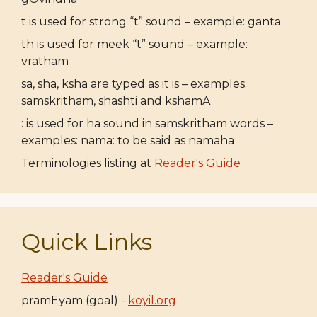
t is used for strong “t” sound – example: ganta
th is used for meek “t” sound – example:
vratham
sa, sha, ksha are typed as it is – examples:
samskritham, shashti and kshamA
: is used for ha sound in samskritham words –
examples: nama: to be said as namaha
Terminologies listing at
Reader's Guide
Quick Links
Reader's Guide
pramEyam (goal) -
koyil.org