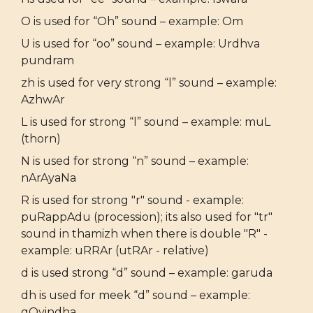
O is used for “Oh” sound – example: Om
U is used for “oo” sound – example: Urdhva
pundram
zh is used for very strong “l” sound – example:
AzhwAr
L is used for strong “l” sound – example: muL
(thorn)
N is used for strong “n” sound – example:
nArAyaNa
R is used for strong "r" sound - example:
puRappAdu (procession); its also used for "tr"
sound in thamizh when there is double "R" -
example: uRRAr (utRAr - relative)
d is used strong “d” sound – example: garuda
dh is used for meek “d” sound – example:
gOvindha