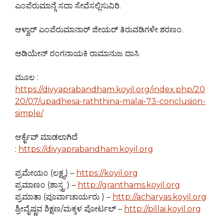
ಎಂಪೆರುಮಾನ್ಗೆ ಸದಾ ಸೇವೆಸಲ್ಲಿಸುವಿರಿ.
ಆಳ್ವಾರ್ ಎಂಪೆರುಮಾನಾರ್ ಜೀಯರ್ ತಿರುವಡಿಗಳೇ ಶರಣಂ.
ಅಡಿಯೇನ್ ರಂಗನಾಯಕಿ ರಾಮಾನುಜ ದಾಸಿ
ಮೂಲ :
https://divyaprabandham.koyil.org/index.php/20
20/07/upadhesa-raththina-malai-73-conclusion-
simple/
ಆರ್ಕೈವ್ ಮಾಡಲಾಗಿದೆ
:
https://divyaprabandham.koyil.org
ಪ್ರಮೇಯಂ (ಲಕ್ಷ್ಯ) –
https://koyil.org
ಪ್ರಮಾಣಂ (ಶಾಸ್ತ್ರ ) –
http://granthams.koyil.org
ಪ್ರಮಾತಾ (ಪೂರ್ವಾಚಾರ್ಯರು ) –
http://acharyas.koyil.org
ಶ್ರೀವೈಷ್ಣವ ಶಿಕ್ಷಣ/ಮಕ್ಕಳ ಪೋರ್ಟಲ್ –
http://pillai.koyil.org