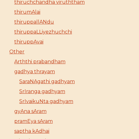
thiruchchandha viruththam
thirumAlai
thiruppallANdu
thiruppaLLiyezhuchchi
thiruppAvai
Other
Arththi prabandham
gadhya thrayam
SaraNAgathi gadhyam
SrIranga gadhyam
SrIvaikuNta gadhyam
gyAna sAram
pramEya sAram
saptha kAdhai