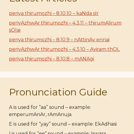
periya thirumozhi – 8.10.10 – kaNda sIr
periyAzhwAr thirumozhi – 4.3.11 – thirumAlirum
sOlai
periya thirumozhi – 8.10.9 – nAttinAy ennai
periyAzhwAr thirumozhi – 4.3.10 – Ayiram thOL
periya thirumozhi – 8.10.8 – mANAgi
Pronunciation Guide
A is used for “aa” sound – example:
emperumAnAr, rAmAnuja
E is used for “yay” sound – example: EkAdhasi
I is used for “ee” sound – example: Iswara