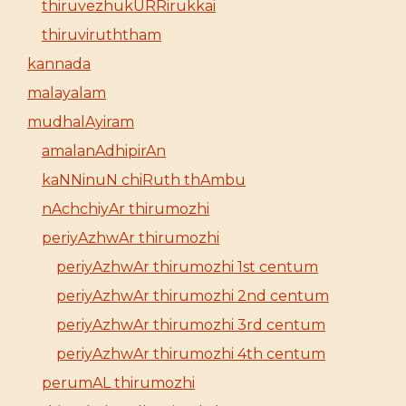
thiruvezhukURRirukkai
thiruviruththam
kannada
malayalam
mudhalAyiram
amalanAdhipirAn
kaNNinuN chiRuth thAmbu
nAchchiyAr thirumozhi
periyAzhwAr thirumozhi
periyAzhwAr thirumozhi 1st centum
periyAzhwAr thirumozhi 2nd centum
periyAzhwAr thirumozhi 3rd centum
periyAzhwAr thirumozhi 4th centum
perumAL thirumozhi