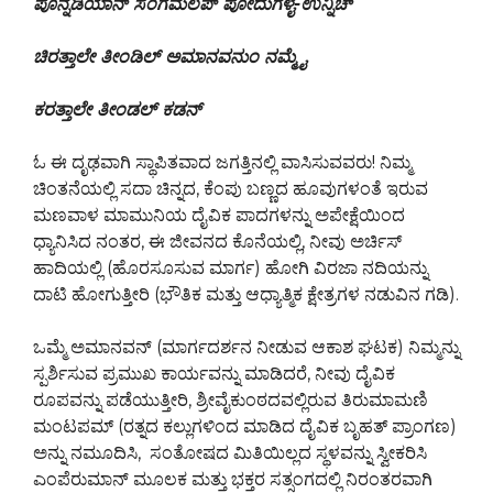
ಪೊನ್ನಡಿಯಾನ್ ಸೆಂಗಮಲಪ್ ಪೋದುಗಳೈ-ಉನ್ನಿಚ್
ಚಿರತ್ತಾಲೇ ತೀಂಡಿಲ್ ಅಮಾನವನುಂ ನಮ್ಮೈ
ಕರತ್ತಾಲೇ ತೀಂಡಲ್ ಕಡನ್
ಓ ಈ ದೃಢವಾಗಿ ಸ್ಥಾಪಿತವಾದ ಜಗತ್ತಿನಲ್ಲಿ ವಾಸಿಸುವವರು! ನಿಮ್ಮ
ಚಿಂತನೆಯಲ್ಲಿ ಸದಾ ಚಿನ್ನದ, ಕೆಂಪು ಬಣ್ಣದ ಹೂವುಗಳಂತೆ ಇರುವ
ಮಣವಾಳ ಮಾಮುನಿಯ ದೈವಿಕ ಪಾದಗಳನ್ನು ಅಪೇಕ್ಷೆಯಿಂದ
ಧ್ಯಾನಿಸಿದ ನಂತರ, ಈ ಜೀವನದ ಕೊನೆಯಲ್ಲಿ, ನೀವು ಅರ್ಚಿಸ್
ಹಾದಿಯಲ್ಲಿ (ಹೊರಸೂಸುವ ಮಾರ್ಗ) ಹೋಗಿ ವಿರಜಾ ನದಿಯನ್ನು
ದಾಟಿ ಹೋಗುತ್ತೀರಿ (ಭೌತಿಕ ಮತ್ತು ಆಧ್ಯಾತ್ಮಿಕ ಕ್ಷೇತ್ರಗಳ ನಡುವಿನ ಗಡಿ).
ಒಮ್ಮೆ ಅಮಾನವನ್ (ಮಾರ್ಗದರ್ಶನ ನೀಡುವ ಆಕಾಶ ಘಟಕ) ನಿಮ್ಮನ್ನು
ಸ್ಪರ್ಶಿಸುವ ಪ್ರಮುಖ ಕಾರ್ಯವನ್ನು ಮಾಡಿದರೆ, ನೀವು ದೈವಿಕ
ರೂಪವನ್ನು ಪಡೆಯುತ್ತೀರಿ, ಶ್ರೀವೈಕುಂಠದವಲ್ಲಿರುವ ತಿರುಮಾಮಣಿ
ಮಂಟಪಮ್ (ರತ್ನದ ಕಲ್ಲುಗಳಿಂದ ಮಾಡಿದ ದೈವಿಕ ಬೃಹತ್ ಪ್ರಾಂಗಣ)
ಅನ್ನು ನಮೂದಿಸಿ, ಸಂತೋಷದ ಮಿತಿಯಿಲ್ಲದ ಸ್ಥಳವನ್ನು ಸ್ವೀಕರಿಸಿ
ಎಂಪೆರುಮಾನ್ ಮೂಲಕ ಮತ್ತು ಭಕ್ತರ ಸತ್ಸಂಗದಲ್ಲಿ ನಿರಂತರವಾಗಿ