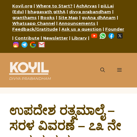
Skip
Koyil.org
|
Where to Start?
|
AchAryas
|
piLLai
to
(Edu)
|
bhagavath gIthA
|
divya prabandham
|
content
granthams
|
Books
|
Site Map
|
gyAna dhAnam
|
Whatsapp Channel
|
Announcements
|
Feedback/Gratitude
|
Ask us a question
|
Founder
YouTube
WhatsApp
Faceboo
X
|
Contribute
|
Newsletter
|
Library
|
Instagram
Telegram
Google
Mail
KOYIL
Menu
DIVYA PRABANDHAM
ಉಪದೇಶ ರತ್ನಮಾಲೈ –
ಸರಳ ವಿವರಣೆ – ೭೩ ನೇ