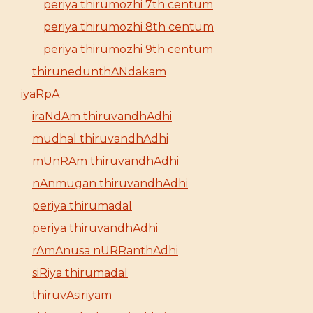
periya thirumozhi 7th centum
periya thirumozhi 8th centum
periya thirumozhi 9th centum
thirunedunthANdakam
iyaRpA
iraNdAm thiruvandhAdhi
mudhal thiruvandhAdhi
mUnRAm thiruvandhAdhi
nAnmugan thiruvandhAdhi
periya thirumadal
periya thiruvandhAdhi
rAmAnusa nURRanthAdhi
siRiya thirumadal
thiruvAsiriyam