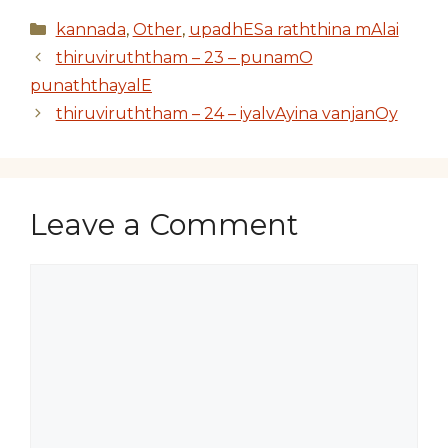
Categories
kannada
,
Other
,
upadhESa raththina mAlai
thiruviruththam – 23 – punamO
punaththayalE
thiruviruththam – 24 – iyalvAyina vanjanOy
Leave a Comment
Comment