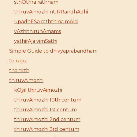
sthOthra rathnam
thiruvAimozhi nURRandhAdhi
upadhESa raththina mAlai
vAzhithirunAmams
yathirAja vimSathi
Simple Guide to dhivyaprabandham
telugu
thamizh
thiruvAimozhi
kOyil thiruvAimozhi
thiruvAimozhi 10th centum
thiruvAimozhi 1st centum
thiruvAimozhi 2nd centum
thiruvAimozhi 3rd centum