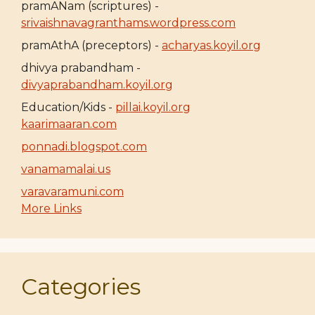
pramANam (scriptures) -
srivaishnavagranthams.wordpress.com
pramAthA (preceptors) -
acharyas.koyil.org
dhivya prabandham -
divyaprabandham.koyil.org
Education/Kids -
pillai.koyil.org
kaarimaaran.com
ponnadi.blogspot.com
vanamamalai.us
varavaramuni.com
More Links
Categories