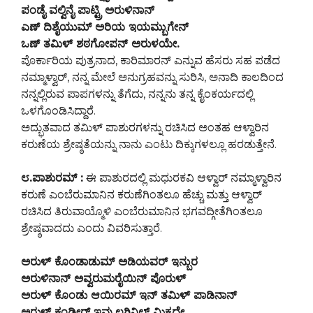
ಪಂಡೈ ವಲ್ವಿನೈ ಪಾಟ್ಟ್ರಿ ಅರುಳಿನಾನ್
ಎಣ್ ದಿಶೈಯುಮ್ ಅರಿಯ ಇಯಮ್ಬುಗೇನ್
ಒಣ್ ತಮಿಳ್ ಶಠಗೋಪನ್ ಅರುಳಯೇ.
ಪೊರ್ಕಾರಿಯ ಪುತ್ರನಾದ, ಕಾರಿಮಾರನ್ ಎನ್ನುವ ಹೆಸರು ಸಹ ಪಡೆದ
ನಮ್ಮಾಳ್ವಾರ್, ನನ್ನ ಮೇಲೆ ಅನುಗ್ರಹವನ್ನು ಸುರಿಸಿ, ಅನಾದಿ ಕಾಲದಿಂದ
ನನ್ನಲ್ಲಿರುವ ಪಾಪಗಳನ್ನು ತೆಗೆದು, ನನ್ನನು ತನ್ನ ಕೈಂಕರ್ಯದಲ್ಲಿ
ಒಳಗೊಂಡಿಸಿದ್ದಾರೆ.
ಅದ್ಭುತವಾದ ತಮಿಳ್ ಪಾಶುರಗಳನ್ನು ರಚಿಸಿದ ಅಂತಹ ಆಳ್ವಾರಿನ
ಕರುಣೆಯ ಶ್ರೇಷ್ಠತೆಯನ್ನು ನಾನು ಎಂಟು ದಿಕ್ಕುಗಳಲ್ಲೂ ಹರಡುತ್ತೇನೆ.
೮.ಪಾಶುರಮ್ :
ಈ ಪಾಶುರದಲ್ಲಿ ಮಧುರಕವಿ ಆಳ್ವಾರ್ ನಮ್ಮಾಳ್ವಾರಿನ
ಕರುಣೆ ಎಂಬೆರುಮಾನಿನ ಕರುಣೆಗಿಂತಲೂ ಹೆಚ್ಚು ಮತ್ತು ಆಳ್ವಾರ್
ರಚಿಸಿದ ತಿರುವಾಯ್ಮೊಳಿ ಎಂಬೆರುಮಾನಿನ ಭಗವದ್ಗೀತೆಗಿಂತಲೂ
ಶ್ರೇಷ್ಠವಾದದು ಎಂದು ವಿವರಿಸುತ್ತಾರೆ.
ಅರುಳ್ ಕೊಂಡಾಡುಮ್ ಅಡಿಯವರ್ ಇನ್ಬುರ
ಅರುಳಿನಾನ್ ಅವ್ವರುಮರೈಯಿನ್ ಪೊರುಳ್
ಅರುಳ್ ಕೊಂಡು ಆಯಿರಮ್ ಇನ್ ತಮಿಳ್ ಪಾಡಿನಾನ್
ಅರುಳ್ ಕಂಡೀರ್ ಇವ್ವುಲಗಿನಿಲ್ ಮಿಕ್ಕದೇ