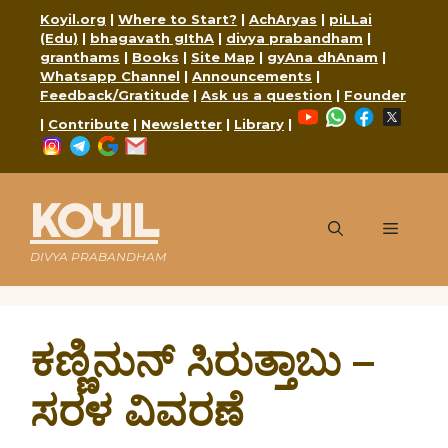
Skip
Koyil.org
|
Where to Start?
|
AchAryas
|
piLLai
to
(Edu)
|
bhagavath gIthA
|
divya prabandham
|
content
granthams
|
Books
|
Site Map
|
gyAna dhAnam
|
Whatsapp Channel
|
Announcements
|
Feedback/Gratitude
|
Ask us a question
|
Founder
YouTube
WhatsApp
Faceboo
X
|
Contribute
|
Newsletter
|
Library
|
Instagram
Telegram
Google
Mail
KOYIL
Menu
DIVYA PRABANDHAM
ಕಣ್ಣಿನುನ್ ಸಿರುತ್ತಾಬು –
ಸರಳ ವಿವರಣೆ