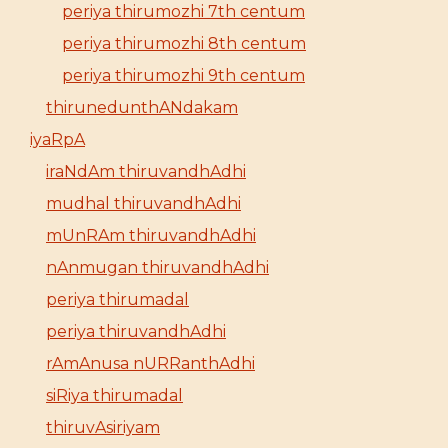
periya thirumozhi 7th centum
periya thirumozhi 8th centum
periya thirumozhi 9th centum
thirunedunthANdakam
iyaRpA
iraNdAm thiruvandhAdhi
mudhal thiruvandhAdhi
mUnRAm thiruvandhAdhi
nAnmugan thiruvandhAdhi
periya thirumadal
periya thiruvandhAdhi
rAmAnusa nURRanthAdhi
siRiya thirumadal
thiruvAsiriyam