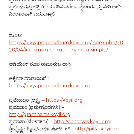
ಪ್ರಬಂಧವನ್ನು ಭಕ್ತಿಯಿಂದ ಪಠಿಸುವರೆಲ್ಲಾ, ವೈಕುಂಠವನ್ನು ಸೇರಿ ಅಲ್ಲೇ
ನಿರಂತರವಾಗಿ ವಾಸಿಸುತ್ತಾರೆ!
ಮೂಲ:
https://divyaprabandham.koyil.org/index.php/20
20/04/kanninun-chiruth-thambu-simple/
ಅಡಿಯೇನ್ ರೂಪ ರಾಮಾನುಜ ದಾಸಿ
ಆರ್ಕೈವ್ ಮಾಡಲಾಗಿದೆ :
https://divyaprabandham.koyil.org
ಪ್ರಮೇಯಂ (ಲಕ್ಷ್ಯ) –
https://koyil.org
ಪ್ರಮಾಣಂ (ಧರ್ಮಗ್ರಂಥಗಳು) –
http://granthams.koyil.org
ಪ್ರಮಾತಾ (ಬೋಧಕರು) –
http://acharyas.koyil.org
ಶ್ರೀವೈಷ್ಣವ ಶಿಕ್ಷಣ/ಮಕ್ಕಳ ಪೋರ್ಟಲ್ –
http://pillai.koyil.org