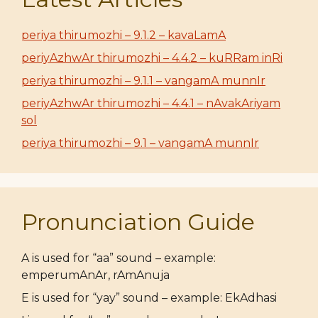
periya thirumozhi – 9.1.2 – kavaLamA
periyAzhwAr thirumozhi – 4.4.2 – kuRRam inRi
periya thirumozhi – 9.1.1 – vangamA munnIr
periyAzhwAr thirumozhi – 4.4.1 – nAvakAriyam
sol
periya thirumozhi – 9.1 – vangamA munnIr
Pronunciation Guide
A is used for “aa” sound – example:
emperumAnAr, rAmAnuja
E is used for “yay” sound – example: EkAdhasi