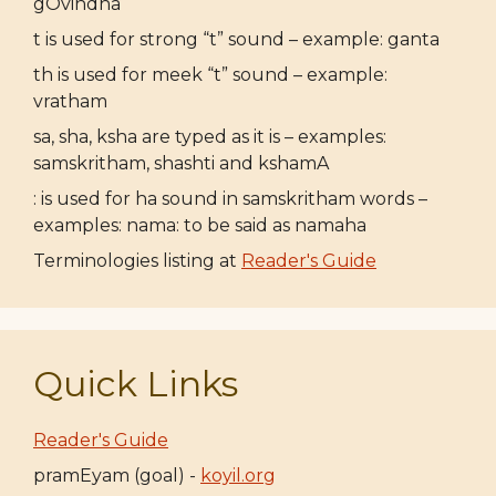
gOvindha
t is used for strong “t” sound – example: ganta
th is used for meek “t” sound – example:
vratham
sa, sha, ksha are typed as it is – examples:
samskritham, shashti and kshamA
: is used for ha sound in samskritham words –
examples: nama: to be said as namaha
Terminologies listing at
Reader's Guide
Quick Links
Reader's Guide
pramEyam (goal) -
koyil.org