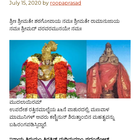
July 15, 2020
by
roopaprasad
ಶ್ರೀಃ ಶ್ರೀಮತೇ ಶಠಗೋಪಾಯ ನಮಃ ಶ್ರೀಮತೇ ರಾಮಾನುಜಾಯ
ನಮಃ ಶ್ರೀಮದ್ ವರವರಮುನಯೇ ನಮಃ
ಮುದಲಾಯಿರಮ್
ಉಪದೇಶ ರತ್ತಿನಮಾಲೈಯ ೩೬ನೆ ಪಾಶುರದಲ್ಲಿ, ಮಣವಾಳ
ಮಾಮುನಿಗಳ್ ಅವರು ಕಣ್ಣಿನುನ್ ಶಿರುತ್ತಾಂಬಿನ ಮಹತ್ವವನ್ನು
ಬಹಿರಂಗಪಡಿಸ್ಸಿದ್ದಾರೆ.
“ವಾಯ್ತ ತಿರುಮಂ ತಿರತ್ತಿನ್ ಮದ್ಧಿಮಮಾಂ ಪದಂಪೋಲ್