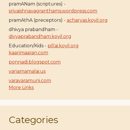
pramANam (scriptures) -
srivaishnavagranthams.wordpress.com
pramAthA (preceptors) -
acharyas.koyil.org
dhivya prabandham -
divyaprabandham.koyil.org
Education/Kids -
pillai.koyil.org
kaarimaaran.com
ponnadi.blogspot.com
vanamamalai.us
varavaramuni.com
More Links
Categories