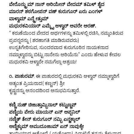
ವೇರೊನ್ಡ್ರುಮ್ ನಾನ್ ಅರಿಯೇನ್ ವೇದಮ್ ತಮಿಳ್ ಶೈದ
ಮಾರನ್ ಶಠಗೋಪನ್ ವಣ್ ಕುರುಗೂರ್ ಏರು ಎಂಗಳ್
ವಾಳ್ವಾಮ್ ಎನ್ಡ್ರೇತ್ತುಮ್
ಮಧುರಕವಿಯಾರ್ ಎಮ್ಮೈ ಆಳ್ವಾರ್ ಅವರೇ ಅರಣ್.
“ ಕರುಣೆಯಿಂದ ವೇದದ ಅರ್ಥಗಳನ್ನು ತಮಿಳಲ್ಲಿ ರಚಿಸಿ, ನಮ್ಮಂತಿರುವ
ಪ್ರಪನ್ನರನ್ನು ( ಶರಣಾಗತಿ ಮಾಡಿರುವವರು)
ಉನ್ನತಿಗೇರಿಸುವ, ಸುಂದರವಾದ ಕುರುಗೂರಿನ ನಾಯಕನಾದ
ನಮ್ಮಾಳ್ವಾರನ್ನು ಬಿಟ್ಟು ನಾನೇನು ಅರಿಯೆನು” ಎಂದು ಹೇಳುವ ಕೇವಲ
ಮಧುರಕವಿ ಆಳ್ವಾರೇ ನಮಗೆಲ್ಲಾ ಆಶ್ರಯ!
೧. ಪಾಶುರಮ್
. ಈ ಪಾಶುರದಲ್ಲಿ ಮಧುರಕವಿ ಆಳ್ವಾರ್ ನಮ್ಮಾಳ್ವಾರಿಗೆ
ಅತ್ಯಂತ ಪ್ರಿಯನಾದ( ಕಣ್ಣನ್) ಶ್ರೀ
ಕೃಷ್ಣನನ್ನು ಆನಂದದಿಂದ ಅನುಭವಿಸುತ್ತಾರೆ.
ಕಣ್ಣಿ ನುಣ್ ಚಿಱುತ್ತಾಮ್ಬಿನಾಲ್ ಕಟ್ಟುಣ್ಣಪ್
ಪಣ್ಣಿಯ ಪೇರು ಮಾಯನ್ ಏನ್ ಅಪ್ಪನಿಲ್
ನಣ್ಣಿತ್ ತೇನ್ ಕುರುಗೂರ್ ನಮ್ಬಿ ಏನ್ಱಕ್ಕಾಲ್
ಅಣ್ಣಿಕ್ಕುಮ್ ಅಮುದೂಱುಮ್ ಏನ್ ನಾವುಕ್ಕೇ
ತಾಯಿಯಾದ ಅಶೋದೈ ( ಯಶೋದಾ) ಪಿರಾಟ್ಟಿಗೆ ತನ್ನನ್ನು ತೆಳುವಾದ