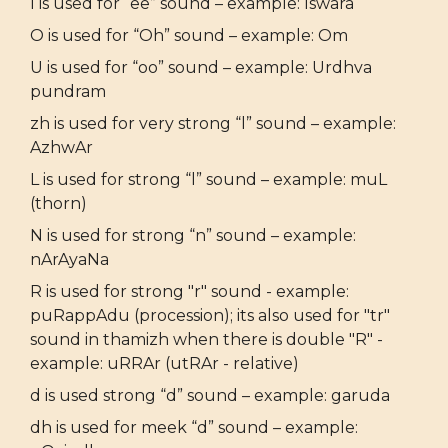
I is used for “ee” sound – example: Iswara
O is used for “Oh” sound – example: Om
U is used for “oo” sound – example: Urdhva
pundram
zh is used for very strong “l” sound – example:
AzhwAr
L is used for strong “l” sound – example: muL
(thorn)
N is used for strong “n” sound – example:
nArAyaNa
R is used for strong "r" sound - example:
puRappAdu (procession); its also used for "tr"
sound in thamizh when there is double "R" -
example: uRRAr (utRAr - relative)
d is used strong “d” sound – example: garuda
dh is used for meek “d” sound – example: