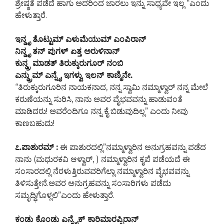
ಶ್ರೇಷ್ಠತೆ ಪಡೆದೆ ಹಾಗು ಅದರಿಂದ ಜಾರಲು ಇನ್ನು ಸಾಧ್ಯವೇ ಇಲ್ಲ “ಎಂದು
ಹೇಳುತ್ತಾರೆ.
ಇನ್ಡೃ ತೊಟ್ಟುಮ್ ಎಳುಮೆಯುಮ್ ಎಂಪಿರಾನ್
ನಿನ್ಡೃ ತನ್ ಪುಗಳ್ ಏತ್ತ ಅರುಳಿನಾನ್
ಕುನ್ಡ್ರ ಮಾಡತ್ ತಿರುಕ್ಕುರುಗೂರ್ ನಂಬಿ
ಎನ್ಡ್ರುಮ್ ಎನ್ನೈ ಇಗಳ್ವು ಇಲನ್ ಕಾಣ್ಮಿನೇ.
“ತಿರುಕ್ಕುರುಗೂರಿನ ನಾಯಕನಾದ, ನನ್ನ ಸ್ವಾಮಿ ನಮ್ಮಾಳ್ವಾರ್ ನನ್ನ ಮೇಲೆ
ಕರುಣೆಯನ್ನು ಸುರಿಸಿ, ನಾನು ಅವರ ವೈಭವವನ್ನು ಹಾಡುವಂತೆ
ಮಾಡಿದರು! ಅವರೆಂದಿಗೂ ನನ್ನ ಕೈ ಬಿಡುವುದಿಲ್ಲ” ಎಂದು ನೀವು
ಕಾಣಬಹುದು!
೭.ಪಾಶುರಮ್ :
ಈ ಪಾಶುರದಲ್ಲಿ”ನಮ್ಮಾಳ್ವಾರಿನ ಅನುಗ್ರಹವನ್ನು ಪಡೆದ
ನಾನು (ಮಧುರಕವಿ ಆಳ್ವಾರ್, ) ನಮ್ಮಾಳ್ವಾರಿನ ಕೃಪೆ ಪಡೆಯದೆ ಈ
ಸಂಸಾರದಲ್ಲಿ ನೆರಳುತ್ತಿರುವವರಿಗೆಲ್ಲಾ ನಮ್ಮಾಳ್ವಾರಿನ ವೈಭವವನ್ನು
ತಿಳಿಸುತ್ತೇನೆ.ಅವರ ಅನುಗ್ರಹವನ್ನು ಸಂಸಾರಿಗಳು ಪಡೆದು
ಸಮೃದ್ಧಿಗೊಳ್ಲಲಿ”ಎಂದು ಹೇಳುತ್ತಾರೆ.
ಕಂಡು ಕೊಂಡು ಎನ್ನೈಕ್ ಕಾರಿಮಾರಪ್ಪಿರಾನ್