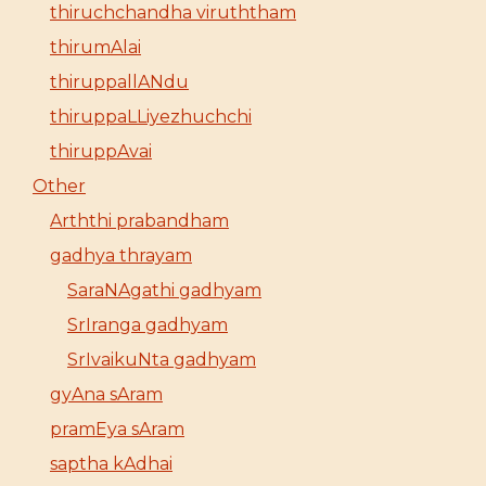
thiruchchandha viruththam
thirumAlai
thiruppallANdu
thiruppaLLiyezhuchchi
thiruppAvai
Other
Arththi prabandham
gadhya thrayam
SaraNAgathi gadhyam
SrIranga gadhyam
SrIvaikuNta gadhyam
gyAna sAram
pramEya sAram
saptha kAdhai