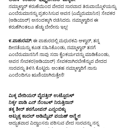
ನಮ್ಮಾಳ್ವಾರ್ ಕರುಣೆಯಿಂದ ವೇದದ ಸಾರವಾದ ತಿರುವಾಯ್ಮೊಳಿಯನ್ನು
ಎಂಬೆರುಮಾನನ್ನು ಪ್ರಶಂಸಿಸುವ ಅವನ (ಎಮ್ಪೆರುಮಾನಿನ) ಸೇವಕರ
(ಅಡಿಯಾರ್) ಆನಂದಕ್ಕಾಗಿ ರಚಿಸಿದರು. ನಮ್ಮಾಳ್ವಾರಿನ ಈ
ಕರುಣೆಗಿಂತಲೂ ಹೆಚ್ಚು ಬೇರೇನು ಇಲ್ಲ!
೯.ಪಾಶುರಮ್:
ಈ ಪಾಶುರದಲ್ಲಿ ಮಧುರಕವಿ ಆಳ್ವಾರ್, ತನ್ನ
ದೀನತೆಯನ್ನು ಕೂಡ ಸಹಿಸಿಕೊಂಡು, ನಮ್ಮಾಳ್ವಾರ್ ತನಗೆ
ಎಂಬೆರುಮಾನನಿಗೆ ನಾವು ಸದಾ ಕೈಂಕರ್ಯವನ್ನು ಮಾಡಿಕೊಂಡು,
ಅವನ ಸೇವಕರ(ಅಡಿಯಾರ್) ಸೇವಕರಾಗಿರಬೇಕೆನ್ನುವ ವೇದದ
ಸಾರವನ್ನು ತಿಳಿಸಿ ಕೊಟ್ಟರು. ಅಂತಹ ನಮ್ಮಾಳ್ವಾರಿಗೆ ನಾನು
ಎಂದೆಂದಿಗೂ ಋಣಿಯಾಗಿರುತ್ತೇನೆ!
ಮಿಕ್ಕ ವೇದಿಯರ್ ವೈದತ್ತಿನ್ ಉಟ್ಪೊರುಳ್
ನಿರ್ಕ್ಕ ಪಾಡಿ ಎನ್ ನೆಂಜುಳ್ ನಿರುತ್ತಿನಾನ್
ತಕ್ಕ ಶೀರ್ ಶಠಗೋಪನ್ ಎನ್ನಂಬಿಕ್ಕು
ಆಟ್ಪುಕ್ಕ ಕಾದಲ್ ಅಡಿಮೈಪ್ ಪಯಣ್ ಅನ್ಡ್ರೇ!
ಅದ್ಭುತವಾದ ವಿದ್ವಾಂಸರು ಪಠಿಸುವ ವೇದ ಸಾರವನ್ನು ನನ್ನ