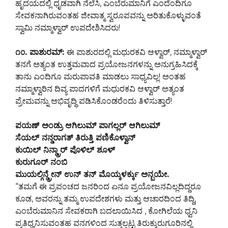
ಹೃದಯದಲ್ಲಿ ಧೃಡವಾಗಿ ನೆಲೆಸಿ, ಎಂಬೆರುಮಾನಿಗೆ ಎಂದೆಂದಿಗೂ
ಸೇವಕನಾಗಿರುವಂತಹ ಜೀವಾತ್ಮ ಸ್ವರೂಪವನ್ನು ಅರಿತುಕೊಳ್ಳುವಂತೆ
ಸ್ವಾಮಿ ನಮ್ಮಾಳ್ವಾರ್ ಉಪದೇಶಿಸಿದರು!
೧೦. ಪಾಶುರಮ್:
ಈ ಪಾಶುರದಲ್ಲಿ ಮಧುರಕವಿ ಆಳ್ವಾರ್, ನಮ್ಮಾಳ್ವಾರ್
ತನಗೆ ಅತ್ಯಂತ ಉತ್ತಮವಾದ ಪ್ರಯೋಜನಗಳನ್ನು ಅನುಗ್ರಹಿಸಿದಕ್ಕೆ
ತಾನು ಎಂದಿಗೂ ಮರುಪಾವತಿ ಮಾಡಲು ಸಾಧ್ಯವಿಲ್ಲ! ಅಂತಹ
ನಮ್ಮಾಳ್ವಾರಿನ ದಿವ್ಯ ಪಾದಗಳಿಗೆ ಮಧುರಕವಿ ಆಳ್ವಾರ್ ಅತ್ಯಂತ
ಪ್ರೇಮವನ್ನು ಅಭಿವೃದ್ಧಿ ಪಡಿಸಿಕೊಂಡರೆಂದು ತಿಳಿಸುತ್ತಾರೆ!
ಪಯಣ್ ಅಂಡ್ರು ಆಗಿಲುಮ್ ಪಾಗಲ್ಲರ್ ಆಗಿಲುಮ್
ಸೆಯಲ್ ನನ್ಡರಾಗತ್ ತಿರುತ್ತಿ ಪಣಿಕೊಳ್ವಾನ್
ಕುಯಿಲ್ ನಿನ್ಡ್ರಾರ್ ಪೊಳಿಲ್ ಶೂಳ್
ಕುರುಗೂರ್ ನಂಬಿ
ಮುಯಲ್ಗಿನ್ಡ್ರೇನ್ ಉನ್ ತನ್ ಮೊಯ್ಕಳರ್ಕ್ಕು ಅನ್ಬಯೇ.
“ತಮಗೆ ಈ ಪ್ರಪಂಚದ ಜನರಿಂದ ಏನೂ ಪ್ರಯೋಜನವಿಲ್ಲದಿದ್ದರೂ
ಕೂಡ, ಅವರನ್ನು ತಮ್ಮ ಉಪದೇಶಗಳು ಮತ್ತು ಆಚಾರದಿಂದ ತಿದ್ದಿ,
ಎಂಬೆರುಮಾನಿನ ಸೇವಕರಾಗಿ ಬದಲಾಯಿಸಿದ , ಕೋಗಿಲೆಯ ಧ್ವನಿ
ಪ್ರತಿಧ್ವನಿಸುವಂತಹ ವನಗಳಿಂದ ಸುತ್ತಲ್ಪಟ್ಟ ತಿರುಕ್ಕುರುಗೂರಿನಲ್ಲಿ