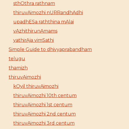
sthOthra rathnam
thiruvAimozhi nURRandhAdhi
upadhESa raththina mAlai
vAzhithirunAmams
yathirAja vimSathi
Simple Guide to dhivyaprabandham
telugu
thamizh
thiruvAimozhi
kOyil thiruvAimozhi
thiruvAimozhi 10th centum
thiruvAimozhi 1st centum
thiruvAimozhi 2nd centum
thiruvAimozhi 3rd centum