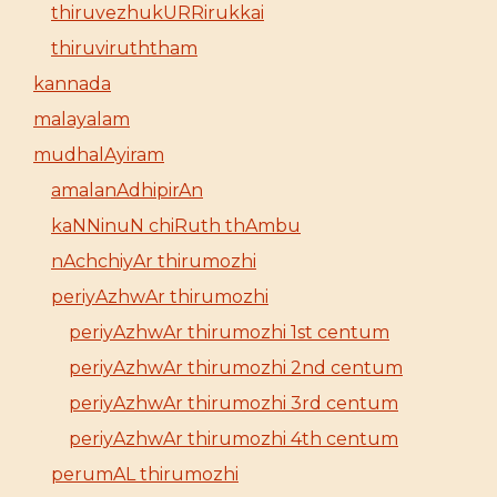
thiruvezhukURRirukkai
thiruviruththam
kannada
malayalam
mudhalAyiram
amalanAdhipirAn
kaNNinuN chiRuth thAmbu
nAchchiyAr thirumozhi
periyAzhwAr thirumozhi
periyAzhwAr thirumozhi 1st centum
periyAzhwAr thirumozhi 2nd centum
periyAzhwAr thirumozhi 3rd centum
periyAzhwAr thirumozhi 4th centum
perumAL thirumozhi