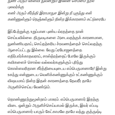
நுண் அரும் கேள்வி நுவன்றும் இலேன் செம்மை நூல்
புலவர்க்கு
எண் அரும் கீர்த்தி இராமாநுச இன்று நீ புகுந்து என்
கண்ணுள்ளும் நெஞ்சுள்ளும் நின்ற இக்காரணம் கட்டுரையே
இப்பேற்றுக்கு உறுப்பான புண்ய வ்ரதத்தை நான்
செய்யவில்லை. திருவடிகளை அடைவதற்குக் காரணமான,
நுண்ணியதாய், செய்தற்கரிய ச்ரவணத்தைச் செய்வதற்கு
ஆசைப்பட்டது இல்லை. வேறு ப்ரயோஜனத்தை
எதிர்பார்க்காதவராய், சாஸ்த்ரத்தைப் போலே இருக்கும்
கவிகளைச் சொல்ல வல்லவர்களுக்கும் புரிந்து
கொள்ளவரிதான கீர்த்தியையுடைய எம்பெருமானாரே! இன்று
உகந்து என்னுடைய வெளிக்கண்ணுக்கும் உட்கண்ணுக்கும்
விஷயமாய் நின்ற இதன் காரணத்தை தேவரீர் தாமே
அருளிச்செய்ய வேண்டும்.
தொண்ணூற்றுமூன்றாம் பாசுரம். எம்பெருமானார் இதற்கு
விடை ஒன்றும் அருளிச்செய்யாமல் இருக்க, இவர் எப்படி
எம்பெருமானார் யாரும் கேட்காமலே தாமே வந்து குத்ருஷ்டி