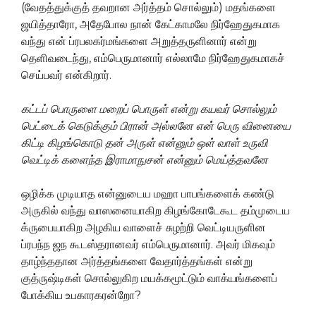
(வேதத்துக்குத் தவறான அர்த்தம் சொல்லும்) மதங்களை
ஜயித்தாரோ, அதேபோல நான் கேட்காமலே நிர்ஹேதுகமாக
வந்து என் ப்ரபலகர்மங்களை அறுத்தருளினார் என்று
தெளிவடைந்து, எம்பெருமானார் எல்லாமே நிர்ஹேதுகமாகச்
செய்பவர் என்கிறார்.
கட்டப் பொருளை மறைப் பொருள் என்று கயவர் சொல்லும்
பெட்டைக் கெடுக்கும் பிரான் அல்லனே என் பெரு வினையை
கிட்டி கிழங்கொடு தன் அருள் என்னும் ஒள் வாள் உருவி
வெட்டிக் களைந்த இராமாநுசன் என்னும் மெய்த்தவனே
ஒழிக்க முடியாத என்னுடைய மஹா பாபங்களைக் கண்டு
அருகில் வந்து வாஸனையாகிற கிழங்கோடேகூட தம்முடைய
க்ருபையாகிற அழகிய வாளைச் சுழற்றி வெட்டியருளின
ப்ரபந்ந ஜந கூடஸ்தரானவர் எம்பெருமானார். அவர் மிகவும்
தாழ்ந்ததான அர்த்தங்களை வேதார்த்தங்கள் என்று
குத்ருஷ்டிகள் சொல்லுகிற மயக்கமூட்டும் வாக்யங்களைப்
போக்கிய உபகாரகரன்றோ?