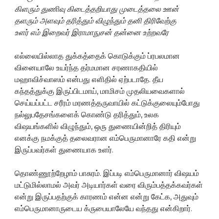
கிளரும் துணிவு கிடைத்தறியாது முடைத்தலை ஊன்
தளரும் அளவும் தரித்தும் விழுந்தும் தனி திரிவேற்கு
உளர் எம் இறைவர் இராமாநுசன் தன்னை உற்றவரே
எல்லையில்லாத துக்கத்தைக் கொடுக்கும் ப்ரபலமான
வினையாலே உயர்ந்த தர்மமான சரணாகதியில்
மஹாவிச்வாஸம் என்பது எளிதில் ஏற்படாதே. தீய
கந்தத்துக்கு இருப்பிடமாய், மாமிசம் முதலியவைகளால்
செய்யப்பட்ட சரீரம் மரணத்தருவாயில் கட்டுக்குலையும்போது
நல்லுபதேசங்களைக் கொண்டு தரித்தும், உலக
விஷயங்களில் விழுந்தும், ஒரு துணையின்றித் திரியும்
எனக்கு நமக்குத் தலைவரான எம்பெருமானாரே கதி என்று
இருப்பவர்கள் துணையாக உளர்.
தொண்ணூற்றேழாம் பாசுரம். இப்படி எம்பெருமானார் விஷயம்
மட்டுமில்லாமல் அவர் அடியார்கள் வரை விரும்பத்தக்கவர்கள்
என்று இருப்பதற்குக் காரணம் என்ன என்று கேட்க, அதுவும்
எம்பெருமானாருடைய க்ருபையாலேயே வந்தது என்கிறார்.