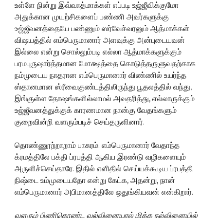
உள்ளே நின்று இவ்வாத்மாக்கள் எப்படி உஜ்ஜீவிக்குமோ
அதுக்கான முயற்சிகளைப் பண்ணி அவர்களுக்கு
உஜ்ஜீவனத்தையே பண்ணும் ஸர்வேச்வரனும் ஆத்மாக்கள்
விஷயத்தில் எம்பெருமானார் அளவுக்கு அன்புடையவன்
இல்லை என்று சொல்லும்படி எல்லா ஆத்மாக்களுக்கும்
பரமபுருஷார்த்தமான மோக்ஷத்தை கொடுத்தருளுவதற்காக
நம்முடைய நாதரான எம்பெருமானார் விண்ணில் உயர்ந்த
ஸ்தானமான ஸ்ரீவைகுண்டத்திலிருந்து பூதலத்தில் வந்து,
இங்குள்ள தோஷங்களில்லாமல் அவதரித்து, எல்லாருக்கும்
உஜ்ஜீவனத்துக்குக் காரணமான நான்கு வேதங்களும்
குறைவின்றி வளரும்படிச் செய்தருளினார்.
தொண்ணூற்றாறாம் பாசுரம். எம்பெருமானார் வேதாந்த
க்ரமத்திலே பக்தி ப்ரபத்தி ஆகிய இரண்டு வழிகளையும்
அருளிச்செய்தாரே. இதில் எளிதில் செய்யக்கூடிய ப்ரபத்தி
நிஷ்டை உம்முடையதோ என்று கேட்க, அதன்று, நான்
எம்பெருமானார் அபிமானத்திலே ஒதுங்கியவன் என்கிறார்.
வளரும் பிணிகொண்ட வல்வினையால் மிக்க நல்வினையில்