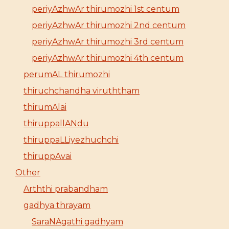
periyAzhwAr thirumozhi 1st centum
periyAzhwAr thirumozhi 2nd centum
periyAzhwAr thirumozhi 3rd centum
periyAzhwAr thirumozhi 4th centum
perumAL thirumozhi
thiruchchandha viruththam
thirumAlai
thiruppallANdu
thiruppaLLiyezhuchchi
thiruppAvai
Other
Arththi prabandham
gadhya thrayam
SaraNAgathi gadhyam