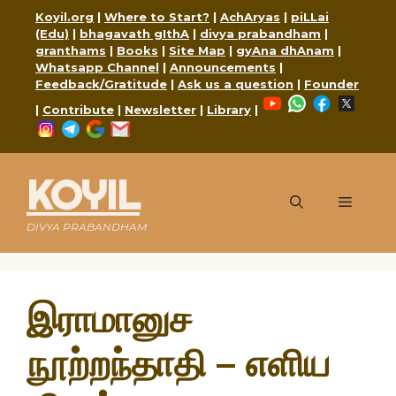
Skip
Koyil.org
|
Where to Start?
|
AchAryas
|
piLLai
to
(Edu)
|
bhagavath gIthA
|
divya prabandham
|
content
granthams
|
Books
|
Site Map
|
gyAna dhAnam
|
Whatsapp Channel
|
Announcements
|
Feedback/Gratitude
|
Ask us a question
|
Founder
YouTube
WhatsApp
Faceboo
X
|
Contribute
|
Newsletter
|
Library
|
Instagram
Telegram
Google
Mail
KOYIL
Menu
DIVYA PRABANDHAM
இராமானுச
நூற்றந்தாதி – எளிய