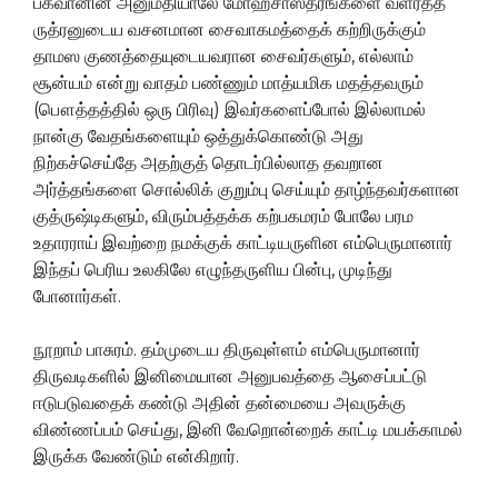
பகவானின் அனுமதியாலே மோஹசாஸ்த்ரங்களை வளர்த்த
ருத்ரனுடைய வசனமான சைவாகமத்தைக் கற்றிருக்கும்
தாமஸ குணத்தையுடையவரான சைவர்களும், எல்லாம்
சூன்யம் என்று வாதம் பண்ணும் மாத்யமிக மதத்தவரும்
(பௌத்தத்தில் ஒரு பிரிவு) இவர்களைப்போல் இல்லாமல்
நான்கு வேதங்களையும் ஒத்துக்கொண்டு அது
நிற்கச்செய்தே அதற்குத் தொடர்பில்லாத தவறான
அர்த்தங்களை சொல்லிக் குறும்பு செய்யும் தாழ்ந்தவர்களான
குத்ருஷ்டிகளும், விரும்பத்தக்க கற்பகமரம் போலே பரம
உதாரராய் இவற்றை நமக்குக் காட்டியருளின எம்பெருமானார்
இந்தப் பெரிய உலகிலே எழுந்தருளிய பின்பு, முடிந்து
போனார்கள்.
நூறாம் பாசுரம். தம்முடைய திருவுள்ளம் எம்பெருமானார்
திருவடிகளில் இனிமையான அனுபவத்தை ஆசைப்பட்டு
ஈடுபடுவதைக் கண்டு அதின் தன்மையை அவருக்கு
விண்ணப்பம் செய்து, இனி வேறொன்றைக் காட்டி மயக்காமல்
இருக்க வேண்டும் என்கிறார்.