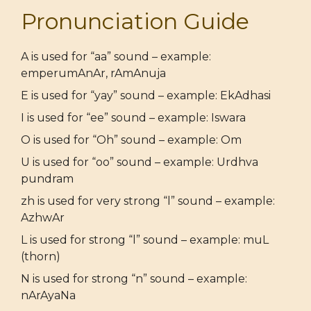
Pronunciation Guide
A is used for “aa” sound – example:
emperumAnAr, rAmAnuja
E is used for “yay” sound – example: EkAdhasi
I is used for “ee” sound – example: Iswara
O is used for “Oh” sound – example: Om
U is used for “oo” sound – example: Urdhva
pundram
zh is used for very strong “l” sound – example:
AzhwAr
L is used for strong “l” sound – example: muL
(thorn)
N is used for strong “n” sound – example:
nArAyaNa