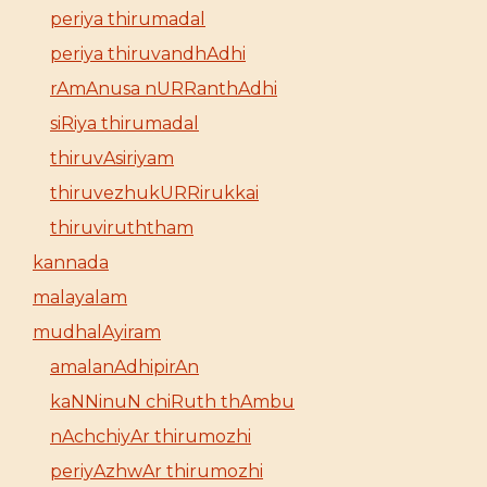
periya thirumadal
periya thiruvandhAdhi
rAmAnusa nURRanthAdhi
siRiya thirumadal
thiruvAsiriyam
thiruvezhukURRirukkai
thiruviruththam
kannada
malayalam
mudhalAyiram
amalanAdhipirAn
kaNNinuN chiRuth thAmbu
nAchchiyAr thirumozhi
periyAzhwAr thirumozhi