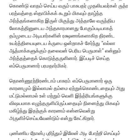
கொண்டு வாதம் செய்ய வரும் பாசுபதர் முதலியவர்கள் ருத்ர
பரத்வத்தை ஸ்தாபிக்கக் கூறும் மிகவும் தாழ்ந்த
அர்த்தங்களாகிற இருள் மிகுந்து அத்தாலே வருந்திய
லோகத்தினுடைய அந்தகாரமானது போகும்படியாகத்
தம்முடைய அடியார்களின் ரக்ஷணங்களாகிற திரண்ட
உயர்த்தியையுடைய க்ருபை ஒன்றாகச் சேர்ந்து “எல்லா
ஆத்மாக்களுக்கும் தலைவன் பெரிய பெருமாள்” என்னும்
அர்த்தத்தைக் கொடுத்தருளினார். இப்படிச் செய்த
எம்பெருமானார் பரமதார்மிகர்.
தொண்ணூற்றிரண்டாம் பாசுரம். எம்பெருமானார் ஒரு
காரணமும் இல்லாமல் தம்மை ஏற்றுக்கொண்டதையும் அது
மட்டுமல்லாமல் உள் மற்றும் வெளி இந்த்ரியங்களுக்கு
விஷயமாக எழுந்தருளியிருப்பதையும் நினைத்து மிகவும்
மகிழ்ந்து இதற்குக் காரணம் என்னவென்று
அருளிச்செய்யவேண்டும் என்று கேட்கிறார்.
புண்ணிய நோன்பு புரிந்தும் இலேன் அடி போற்றி செய்யும்