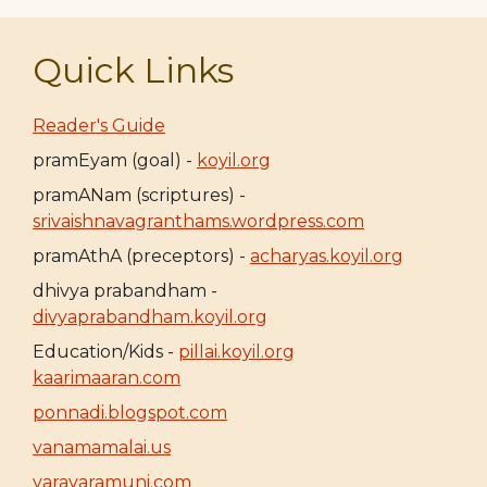
Quick Links
Reader's Guide
pramEyam (goal) -
koyil.org
pramANam (scriptures) -
srivaishnavagranthams.wordpress.com
pramAthA (preceptors) -
acharyas.koyil.org
dhivya prabandham -
divyaprabandham.koyil.org
Education/Kids -
pillai.koyil.org
kaarimaaran.com
ponnadi.blogspot.com
vanamamalai.us
varavaramuni.com