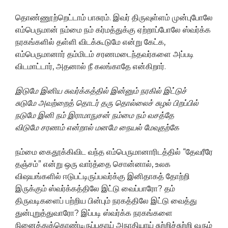
தொண்ணூற்றெட்டாம் பாசுரம். இவர் திருவுள்ளம் முன்புபோலே
எம்பெருமான் நம்மை நம் கர்மத்துக்கு ஏற்றாப்போலே ஸ்வர்க்க
நரகங்களில் தள்ளி விடக்கூடுமே என்று கேட்க,
எம்பெருமானார் தம்மிடம் சரணமடைந்தவர்களை அப்படி
விடமாட்டார், அதனால் நீ கலங்காதே என்கிறார்.
இடுமே இனிய சுவர்க்கத்தில்
இன்னும் நரகில் இட்டுச்
சுடுமே
அவற்றைத் தொடர் தரு தொல்லைச் சுழல் பிறப்பில்
நடுமே
இனி நம் இராமாநுசன் நம்மை நம் வசத்தே
விடுமே
சரணம் என்றால் மனமே நையல் மேவுதற்கே
நம்மை கைதூக்கிவிட வந்த எம்பெருமானாரிடத்தில் “தேவரீரே
தஞ்சம்” என்று ஒரு வார்த்தை சொன்னால், உலக
விஷயங்களில் ஈடுபட்டிருப்பவர்க்கு இனிதாகத் தோற்றி
இருக்கும் ஸ்வர்க்கத்திலே இட்டு வைப்பாரோ? தம்
திருவடிகளைப் பற்றிய பின்பும் நரகத்திலே இட்டு வைத்து
துன்புறுத்துவாரோ? இப்படி ஸ்வர்க்க நரகங்களை
நினைத்துக்கொண்டிருப்பதாய் அநாதியாய் சுற்றிச்சுற்றி வரும்