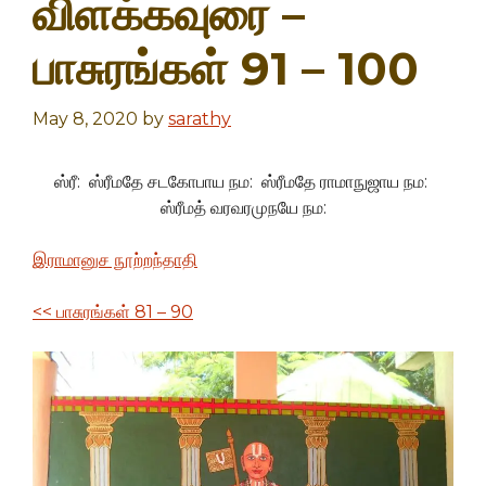
விளக்கவுரை –
பாசுரங்கள் 91 – 100
May 8, 2020
by
sarathy
ஸ்ரீ: ஸ்ரீமதே சடகோபாய நம: ஸ்ரீமதே ராமாநுஜாய நம:
ஸ்ரீமத் வரவரமுநயே நம:
இராமானுச நூற்றந்தாதி
<< பாசுரங்கள் 81 – 90