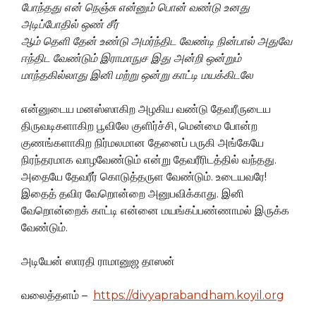
போந்தது என் நெஞ்சு என்னும் பொன் வண்டு உனது
அடிப்போதில் ஒண் சீர்
ஆம் தெளி தேன் உண்டு அமர்ந்திட வேண்டி நின்பால் அதுவே
ஈந்திட வேண்டும் இராமாநுச இது அன்றி ஒன்றும்
மாந்தகில்லாது இனி மற்று ஒன்று காட்டி மயக்கிடலே
என்னுடைய மனஸ்ஸாகிற அழகிய வண்டு தேவரீருடைய
திருவடிகளாகிற பூவிலே குளிர்ச்சி, மென்மை போன்ற
குணங்களாகிற நிர்மலமான தேனைப் பருகி அங்கேயே
நிரந்தரமாக வாழவேண்டும் என்று தேவரீரிடத்தில் வந்தது.
அதையே தேவரீர் கொடுத்தருள வேண்டும். உடையவரே!
இதைத் தவிர வேறொன்றை அனுபவிக்காது. இனி
வேறொன்றைக் காட்டி என்னை மயங்கப்பண்ணாமல் இருக்க
வேண்டும்.
அடியேன் ஸாரதி ராமானுஜ தாஸன்
வலைத்தளம் –
https://divyaprabandham.koyil.org