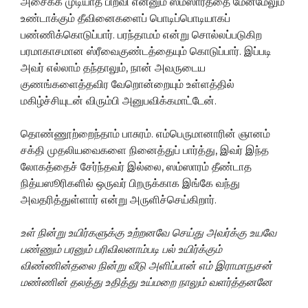
அசைக்க முடியாத பிறவி என்னும் ஸம்ஸாரத்தை மேன்மேலும்
உண்டாக்கும் தீவினைகளைப் பொடிப்பொடியாகப்
பண்ணிக்கொடுப்பார். பரந்தாமம் என்று சொல்லப்படுகிற
பரமாகாசமான ஸ்ரீவைகுண்டத்தையும் கொடுப்பார். இப்படி
அவர் எல்லாம் தந்தாலும், நான் அவருடைய
குணங்களைத்தவிர வேறொன்றையும் உள்ளத்தில்
மகிழ்ச்சியுடன் விரும்பி அனுபவிக்கமாட்டேன்.
தொண்ணூற்றைந்தாம் பாசுரம். எம்பெருமானாரின் ஞானம்
சக்தி முதலியவைகளை நினைத்துப் பார்த்து, இவர் இந்த
லோகத்தைச் சேர்ந்தவர் இல்லை, ஸம்ஸாரம் தீண்டாத
நித்யஸூரிகளில் ஒருவர் பிறருக்காக இங்கே வந்து
அவதரித்துள்ளார் என்று அருளிச்செய்கிறார்.
உள் நின்று உயிர்களுக்கு உற்றனவே செய்து அவர்க்கு உயவே
பண்ணும் பரனும் பரிவிலனாம்படி பல் உயிர்க்கும்
விண்ணின்தலை நின்று வீடு அளிப்பான் எம் இராமாநுசன்
மண்ணின் தலத்து உதித்து உய்மறை நாலும் வளர்த்தனனே