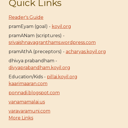
Quick Links
Reader's Guide
pramEyam (goal) -
koyil.org
pramANam (scriptures) -
srivaishnavagranthams.wordpress.com
pramAthA (preceptors) -
acharyas.koyil.org
dhivya prabandham -
divyaprabandham.koyil.org
Education/Kids -
pillai.koyil.org
kaarimaaran.com
ponnadi.blogspot.com
vanamamalai.us
varavaramuni.com
More Links