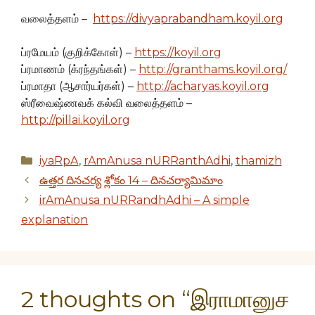
வலைத்தளம் –
https://divyaprabandham.koyil.org
ப்ரமேயம் (குறிக்கோள்) –
https://koyil.org
ப்ரமாணம் (க்ரந்தங்கள்) –
http://granthams.koyil.org/
ப்ரமாதா (ஆசார்யர்கள்) –
http://acharyas.koyil.org
ஸ்ரீவைஷ்ணவக் கல்வி வலைத்தளம் –
http://pillai.koyil.org
Categories
iyaRpA
,
rAmAnusa nURRanthAdhi
,
thamizh
ఉత్తర దినచర్య శ్లోకం 14 – దినచర్యామిమాం
irAmAnusa nURRandhAdhi – A simple
explanation
2 thoughts on “இராமானுச