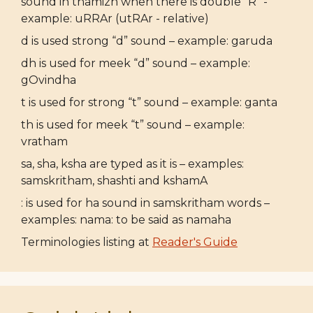
sound in thamizh when there is double "R" -
example: uRRAr (utRAr - relative)
d is used strong “d” sound – example: garuda
dh is used for meek “d” sound – example:
gOvindha
t is used for strong “t” sound – example: ganta
th is used for meek “t” sound – example:
vratham
sa, sha, ksha are typed as it is – examples:
samskritham, shashti and kshamA
: is used for ha sound in samskritham words –
examples: nama: to be said as namaha
Terminologies listing at
Reader's Guide