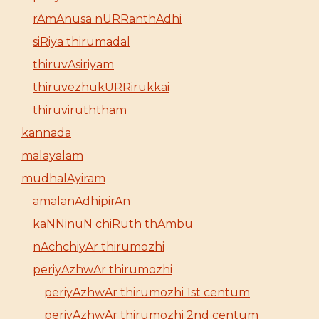
rAmAnusa nURRanthAdhi
siRiya thirumadal
thiruvAsiriyam
thiruvezhukURRirukkai
thiruviruththam
kannada
malayalam
mudhalAyiram
amalanAdhipirAn
kaNNinuN chiRuth thAmbu
nAchchiyAr thirumozhi
periyAzhwAr thirumozhi
periyAzhwAr thirumozhi 1st centum
periyAzhwAr thirumozhi 2nd centum