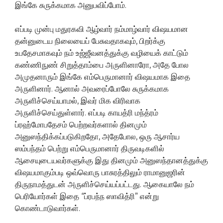
இங்கே சுருக்கமாக அனுபவிப்போம்.
எப்படி முன்பு மதுரகவி ஆழ்வார் நம்மாழ்வார் விஷயமான
தன்னுடைய நிலையைப் பேசுவதாகவும், பிறர்க்கு
உபதேசமாகவும் நம் உஜ்ஜீவனத்துக்கு வழியைக் காட்டும்
கண்ணிநுண் சிறுத்தாம்பை அருளினாரோ, அதே போல
அமுதனாரும் இங்கே எம்பெருமானார் விஷயமாக இதை
அருளினார். ஆனால் அவரைப்போலே சுருக்கமாக
அருளிச்செய்யாமல், இவர் மிக விரிவாக
அருளிச்செய்துள்ளார். எப்படி காயத்ரி மந்த்ரம்
ப்ரஹ்மோபதேசம் பெற்றவர்களால் தினமும்
அனுஸந்திக்கப்படுகிறதோ, அதேபோல, ஒரு ஆசார்ய
ஸம்பந்தம் பெற்று எம்பெருமானார் திருவடிகளில்
ஆசையுடையவர்களுக்கு இது தினமும் அனுஸந்தானத்துக்கு
விஷயமாகும்படி ஒவ்வொரு பாசுரத்திலும் ராமானுஜரின்
திருநாமத்துடன் அருளிச்செய்யப்பட்டது. ஆகையாலே நம்
பெரியோர்கள் இதை “ப்ரபந்ந ஸாவித்ரி” என்று
கொண்டாடுவார்கள்.