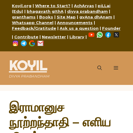
Skip
Koyil.org
|
Where to Start?
|
AchAryas
|
piLLai
to
(Edu)
|
bhagavath gIthA
|
divya prabandham
|
content
granthams
|
Books
|
Site Map
|
gyAna dhAnam
|
Whatsapp Channel
|
Announcements
|
Feedback/Gratitude
|
Ask us a question
|
Founder
YouTube
WhatsApp
Faceboo
X
|
Contribute
|
Newsletter
|
Library
|
Instagram
Telegram
Google
Mail
KOYIL
Menu
DIVYA PRABANDHAM
இராமானுச
நூற்றந்தாதி – எளிய