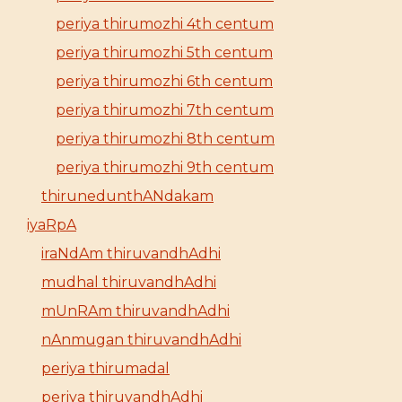
periya thirumozhi 4th centum
periya thirumozhi 5th centum
periya thirumozhi 6th centum
periya thirumozhi 7th centum
periya thirumozhi 8th centum
periya thirumozhi 9th centum
thirunedunthANdakam
iyaRpA
iraNdAm thiruvandhAdhi
mudhal thiruvandhAdhi
mUnRAm thiruvandhAdhi
nAnmugan thiruvandhAdhi
periya thirumadal
periya thiruvandhAdhi