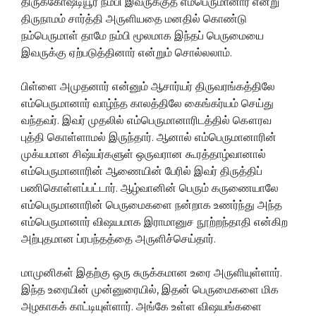
திருக்கோஷ்டியூர் நம்பி இவருக்குத் எம்பெருமானார் என்று
திருநாமம் சார்த்தி அருளியதை மனதில் கொண்டு
நம்பெருமாள் தாமே நம்பி மூலமாக இந்தப் பெருமையை
இவருக்கு ஏற்படுத்தினார் என்றும் சொல்லலாம்.
பிள்ளை அமுதனார் என்னும் ஆசார்யர் திருவரங்கத்திலே
எம்பெருமானார் வாழ்ந்த காலத்திலே கைங்கர்யம் செய்து
வந்தவர். இவர் முதலில் எம்பெருமானாரிடத்தில் கௌரவ
புத்தி கொள்ளாமல் இருந்தார். ஆனால் எம்பெருமானாரின்
முக்யமான சிஷ்யர்களுள் ஒருவரான கூரத்தாழ்வானால்
எம்பெருமானாரின் ஆணையின் பேரில் இவர் திருத்திப்
பணிகொள்ளப்பட்டார். ஆழ்வானின் பெரும் கருணையாலே
எம்பெருமானாரின் பெருமைகளை நன்றாக உணர்ந்து அந்த
எம்பெருமானார் விஷயமாக இராமானுச நூற்றந்தாதி என்கிற
அற்புதமான ப்ரபந்தத்தை அருளிச்செய்தார்.
மாமுனிகள் இதற்கு ஒரு சுருக்கமான உரை அருளியுள்ளார்.
இந்த உரையின் முன்னுரையில், இதன் பெருமைகளை மிக
அழகாகக் காட்டியுள்ளார். அங்கே உள்ள விஷயங்களை