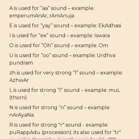
A is used for “aa” sound – example:
emperumAnAr, rAmAnuja
E is used for “yay” sound – example: EkAdhasi
I is used for “ee” sound – example: Iswara
O is used for “Oh” sound – example: Om
U is used for “oo” sound – example: Urdhva
pundram
zh is used for very strong “l” sound – example:
AzhwAr
L is used for strong “l” sound – example: muL
(thorn)
N is used for strong “n” sound – example:
nArAyaNa
R is used for strong "r" sound - example:
puRappAdu (procession); its also used for "tr"