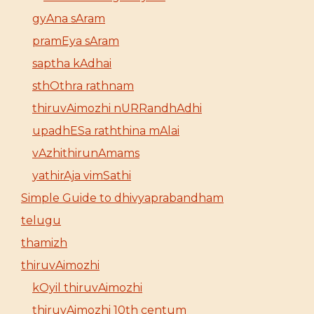
gyAna sAram
pramEya sAram
saptha kAdhai
sthOthra rathnam
thiruvAimozhi nURRandhAdhi
upadhESa raththina mAlai
vAzhithirunAmams
yathirAja vimSathi
Simple Guide to dhivyaprabandham
telugu
thamizh
thiruvAimozhi
kOyil thiruvAimozhi
thiruvAimozhi 10th centum