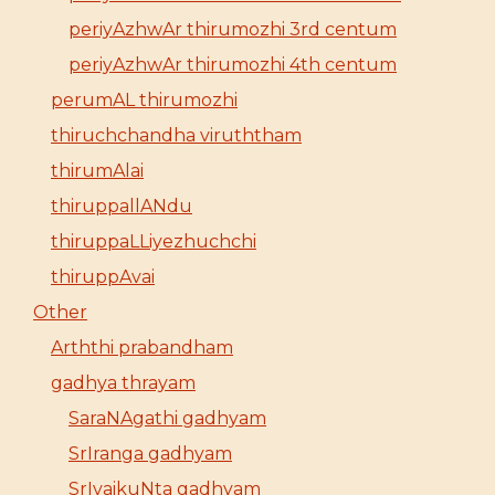
periyAzhwAr thirumozhi 3rd centum
periyAzhwAr thirumozhi 4th centum
perumAL thirumozhi
thiruchchandha viruththam
thirumAlai
thiruppallANdu
thiruppaLLiyezhuchchi
thiruppAvai
Other
Arththi prabandham
gadhya thrayam
SaraNAgathi gadhyam
SrIranga gadhyam
SrIvaikuNta gadhyam