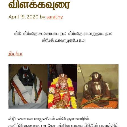
விளக்கவுரை
April 19, 2020
by
sarathy
ஸ்ரீ: ஸ்ரீமதே சடகோபாய நம: ஸ்ரீமதே ராமாநுஜாய நம:
ஸ்ரீமத் வரவரமுநயே நம:
இயற்பா
ஸ்ரீ மணவாள மாமுனிகள் எம்பெருமானாரின்
தனிப்பெருமையை உபதேச ரத்தின மாலை 38ஆம் பாசுரத்தில்