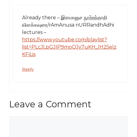
Already there – இராமானுச நூற்றந்தாதி
விளக்கவுரை/rAmAnusa nURRandhAdhi
lectures –
https://www.youtube.com/playlist?
list=PLcJLpGJlP9moQJv7uKH_lH25elz
KFjLis
Reply
Leave a Comment
Comment