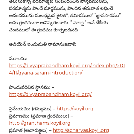
తెలుసుకొన్న పరమాత్మకు సంబంధించిన వాస్తవములను
,
పరమాత్మను పొందే మార్గమును
,
పొందిన తరువాత లభించే
ఆనందమును సులభమైన శైలిలో
,
తమిళములో “జ్ఞానసారము”
అను గ్రంథముగా ఆవిష్కరించారు. ” వెణ్పా” అనే దేశీయ
చందములో ఈ గ్రంథము కూర్చబడినది
అడియేన్ ఇందుమతి రామానుజదాసి
మూలము :
https://divyaprabandham.koyil.org/index.php/201
4/11/gyana-saram-introduction/
పొందుపరిచిన స్థానము –
https://divyaprabandham.koyil.org/
ప్రమేయము (గమ్యము) –
https://koyil.org
ప్రమాణము (ప్రమాణ గ్రంథములు) –
http://granthams.koyil.org
ప్రమాత (ఆచార్యులు) –
http://acharyas.koyil.org