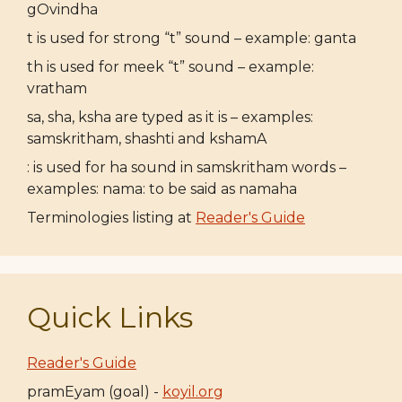
gOvindha
t is used for strong “t” sound – example: ganta
th is used for meek “t” sound – example:
vratham
sa, sha, ksha are typed as it is – examples:
samskritham, shashti and kshamA
: is used for ha sound in samskritham words –
examples: nama: to be said as namaha
Terminologies listing at
Reader's Guide
Quick Links
Reader's Guide
pramEyam (goal) -
koyil.org