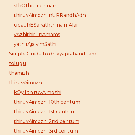
sthOthra rathnam
thiruvAimozhi nURRandhAdhi
upadhESa raththina mAlai
vAzhithirunAmams
yathirAja vimSathi
Simple Guide to dhivyaprabandham
telugu
thamizh
thiruvAimozhi
kOyil thiruvAimozhi
thiruvAimozhi 10th centum
thiruvAimozhi 1st centum
thiruvAimozhi 2nd centum
thiruvAimozhi 3rd centum