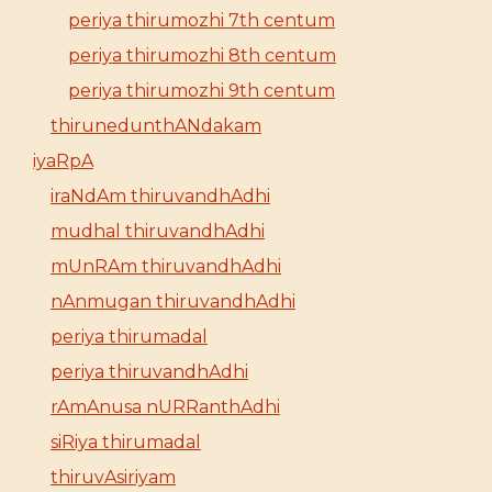
periya thirumozhi 7th centum
periya thirumozhi 8th centum
periya thirumozhi 9th centum
thirunedunthANdakam
iyaRpA
iraNdAm thiruvandhAdhi
mudhal thiruvandhAdhi
mUnRAm thiruvandhAdhi
nAnmugan thiruvandhAdhi
periya thirumadal
periya thiruvandhAdhi
rAmAnusa nURRanthAdhi
siRiya thirumadal
thiruvAsiriyam