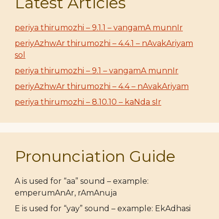
Latest Articles
periya thirumozhi – 9.1.1 – vangamA munnIr
periyAzhwAr thirumozhi – 4.4.1 – nAvakAriyam
sol
periya thirumozhi – 9.1 – vangamA munnIr
periyAzhwAr thirumozhi – 4.4 – nAvakAriyam
periya thirumozhi – 8.10.10 – kaNda sIr
Pronunciation Guide
A is used for “aa” sound – example:
emperumAnAr, rAmAnuja
E is used for “yay” sound – example: EkAdhasi