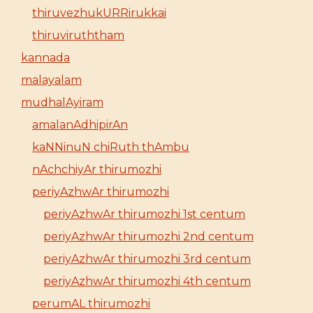
thiruvezhukURRirukkai
thiruviruththam
kannada
malayalam
mudhalAyiram
amalanAdhipirAn
kaNNinuN chiRuth thAmbu
nAchchiyAr thirumozhi
periyAzhwAr thirumozhi
periyAzhwAr thirumozhi 1st centum
periyAzhwAr thirumozhi 2nd centum
periyAzhwAr thirumozhi 3rd centum
periyAzhwAr thirumozhi 4th centum
perumAL thirumozhi