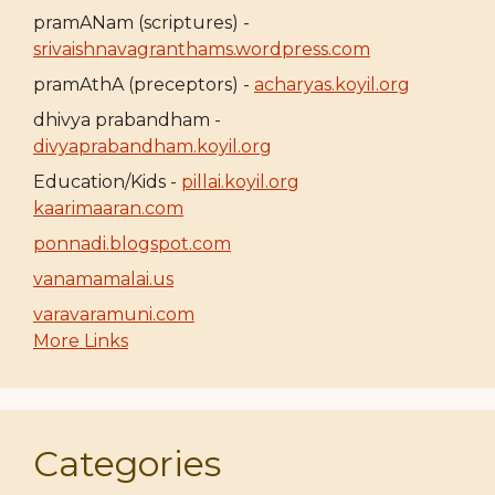
pramANam (scriptures) -
srivaishnavagranthams.wordpress.com
pramAthA (preceptors) -
acharyas.koyil.org
dhivya prabandham -
divyaprabandham.koyil.org
Education/Kids -
pillai.koyil.org
kaarimaaran.com
ponnadi.blogspot.com
vanamamalai.us
varavaramuni.com
More Links
Categories