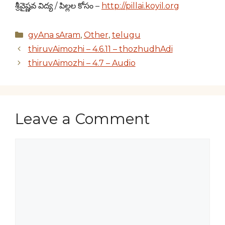
శ్రీవైష్ణవ విద్య / పిల్లల కోసం –
http://pillai.koyil.org
Categories
gyAna sAram
,
Other
,
telugu
thiruvAimozhi – 4.6.11 – thozhudhAdi
thiruvAimozhi – 4.7 – Audio
Leave a Comment
Comment