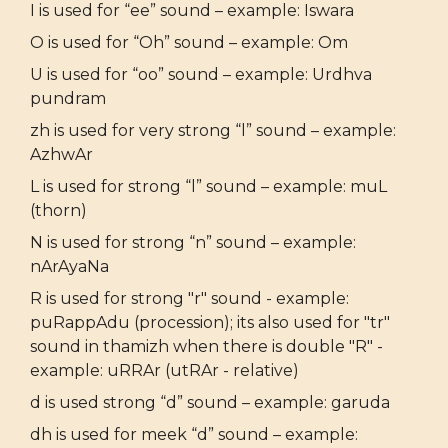
I is used for “ee” sound – example: Iswara
O is used for “Oh” sound – example: Om
U is used for “oo” sound – example: Urdhva
pundram
zh is used for very strong “l” sound – example:
AzhwAr
L is used for strong “l” sound – example: muL
(thorn)
N is used for strong “n” sound – example:
nArAyaNa
R is used for strong "r" sound - example:
puRappAdu (procession); its also used for "tr"
sound in thamizh when there is double "R" -
example: uRRAr (utRAr - relative)
d is used strong “d” sound – example: garuda
dh is used for meek “d” sound – example: