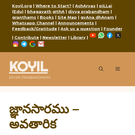
Skip
Koyil.org
|
Where to Start?
|
AchAryas
|
piLLai
to
(Edu)
|
bhagavath gIthA
|
divya prabandham
|
content
granthams
|
Books
|
Site Map
|
gyAna dhAnam
|
Whatsapp Channel
|
Announcements
|
Feedback/Gratitude
|
Ask us a question
|
Founder
YouTube
WhatsApp
Faceboo
X
|
Contribute
|
Newsletter
|
Library
|
Instagram
Telegram
Google
Mail
KOYIL
Menu
DIVYA PRABANDHAM
జ్ఞానసారము –
అవతారిక