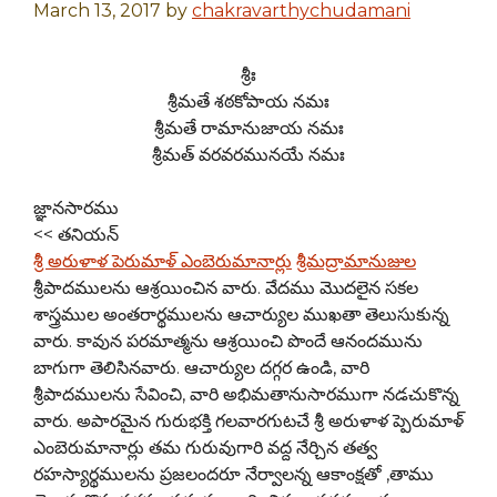
March 13, 2017
by
chakravarthychudamani
శ్రీః
శ్రీమతే శఠకోపాయ నమః
శ్రీమతే రామానుజాయ నమః
శ్రీమత్ వరవరమునయే నమః
జ్ఞానసారము
<<
తనియన్
శ్రీ అరుళాళ పెరుమాళ్ ఎంబెరుమానార్లు
శ్రీమద్రామానుజుల
శ్రీపాదములను ఆశ్రయించిన వారు. వేదము మొదలైన సకల
శాస్త్రముల అంతరార్థములను ఆచార్యుల ముఖతా తెలుసుకున్న
వారు. కావున పరమాత్మను ఆశ్రయించి పొందే ఆనందమును
బాగుగా తెలిసినవారు. ఆచార్యుల దగ్గర ఉండి
,
వారి
శ్రీపాదములను సేవించి
,
వారి అభిమతానుసారముగా నడచుకొన్న
వారు. అపారమైన గురుభక్తి గలవారగుటచే శ్రీ అరుళాళ ప్పెరుమాళ్
ఎంబెరుమానార్లు తమ గురువుగారి వద్ద నేర్చిన తత్వ
రహస్యార్థములను ప్రజలందరూ నేర్వాలన్న ఆకాంక్షతో
,
తాము