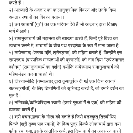
करते हैं ।
२) आऴ्वारों के अवतार का कालानुक्रमिक विवरण और उनके दिव्य
अवतार स्थानों का विवरण बताया।
३) उन आचार्यों (गुरों) का एक परिचय देते हैं जो आऴ्वार् द्वारा दिखाए
मार्ग में आये।
४) रामानुजाचार्य की महानता की व्याख्या करते हैं, जिन्हें पूरे विश्व का
उत्थान करने में, आचार्यों के बीच पथ प्रदर्शक के रूप में माना जाता है,
५) नम्पेरुमाळ् (उत्सव मूर्ति, श्रीरङ्गम्) की महिमा बताते हैं जिन्होंने इस
सम्प्रदाय (पारंपरिक मान्यताओं की प्रणाली) को नाम दिया “एम्पेरुमानार
दर्शनम्” (रामानुजाचार्य का दर्शन) क्योंकि नम्पेरुमाळ् रामानुजाचार्य की
महिमामंडन करना चाहते थे।
६) तिरुवाय्मोऴि (नम्माऴ्वार् द्वारा कृपापूर्वक दी गई एक दिव्य रचना/
सहस्त्रगीती) के लिए टिप्पणियों को सूचिबद्ध करते हैं, जो हमारे दर्शन का
मूल है।
७) नम्पिळ्ळै/कलिवैरिदास स्वामी (हमारे गुरुओं में से एक) की महिमा की
व्याख्या करतें हैं।
८) श्री वचनभूषणम् के गौरव को बतातें हैं जिसे वडक्कुत् तिरुवीधिप्
पिळ्ळै (श्री कृष्ण पाद स्वामी) के दिव्य पुत्र पिळ्ळै लोकाचार्य द्वारा दया
पूर्वक रचा गया, इसके आंतरिक अर्थ, इस दिव्य कार्य का अनुसरण करने