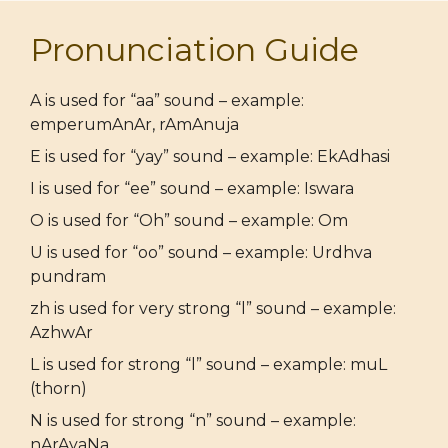
Pronunciation Guide
A is used for “aa” sound – example:
emperumAnAr, rAmAnuja
E is used for “yay” sound – example: EkAdhasi
I is used for “ee” sound – example: Iswara
O is used for “Oh” sound – example: Om
U is used for “oo” sound – example: Urdhva
pundram
zh is used for very strong “l” sound – example:
AzhwAr
L is used for strong “l” sound – example: muL
(thorn)
N is used for strong “n” sound – example:
nArAyaNa