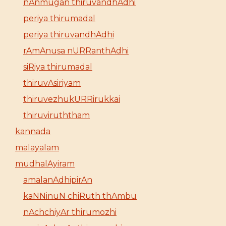
nAnmugan thiruvandhAdhi
periya thirumadal
periya thiruvandhAdhi
rAmAnusa nURRanthAdhi
siRiya thirumadal
thiruvAsiriyam
thiruvezhukURRirukkai
thiruviruththam
kannada
malayalam
mudhalAyiram
amalanAdhipirAn
kaNNinuN chiRuth thAmbu
nAchchiyAr thirumozhi