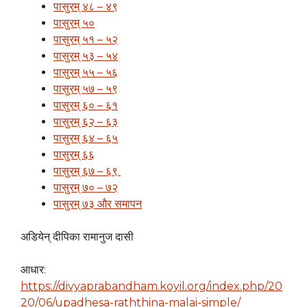
पासुरम् ४८ – ४९
पासुरम् ५०
पासुरम् ५१ – ५२
पासुरम् ५३ – ५४
पासुरम् ५५ – ५६
पासुरम् ५७ – ५९
पासुरम् ६० – ६१
पासुरम् ६२ – ६३
पासुरम् ६४ – ६५
पासुरम् ६६
पासुरम् ६७ – ६९
पासुरम् ७० – ७२
पासुरम् ७३ और समापन
अडियेन् दीपिका रामानुज दासी
आधार:
https://divyaprabandham.koyil.org/index.php/20
20/06/upadhesa-raththina-malai-simple/