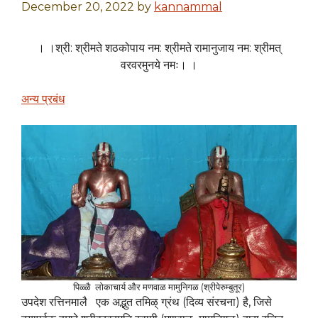
December 20, 2022
by
kannammal
। ।श्री: श्रीमते शठकोपाय नम: श्रीमते रामानुजाय नम: श्रीमत्
वरवरमुनये नमः। ।
अन्य प्रबंध
पिळ्ळै लोकाचार्य और मणवाळ मामुनिगळ (श्रीपेरुम्बुतूर)
उपदेश रत्तिनमालै एक अद्भुत तमिऴ् ग्रंथ (दिव्य संरचना) है, जिसे