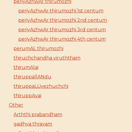
periyAzhwAr thirumozhi
periyAzhwAr thirumozhi 1st centum
periyAzhwAr thirumozhi 2nd centum
periyAzhwAr thirumozhi 3rd centum
periyAzhwAr thirumozhi 4th centum
perumAL thirumozhi
thiruchchandha viruththam
thirumAlai
thiruppallANdu
thiruppaLLiyezhuchchi
thiruppAvai
Other
Arththi prabandham
gadhya thrayam