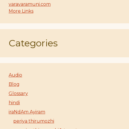
varavaramuni.com
More Links
Categories
Audio
Blog
Glossary
hindi
iraNdAm Ayiram
periya thirumozhi