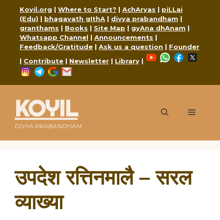
Skip
Koyil.org
|
Where to Start?
|
AchAryas
|
piLLai
to
(Edu)
|
bhagavath gIthA
|
divya prabandham
|
content
granthams
|
Books
|
Site Map
|
gyAna dhAnam
|
Whatsapp Channel
|
Announcements
|
Feedback/Gratitude
|
Ask us a question
|
Founder
YouTube
WhatsApp
Faceboo
X
|
Contribute
|
Newsletter
|
Library
|
Instagram
Telegram
Google
Mail
KOYIL
Menu
DIVYA PRABANDHAM
उपदेश रत्तिनमालै – सरल
व्याख्या