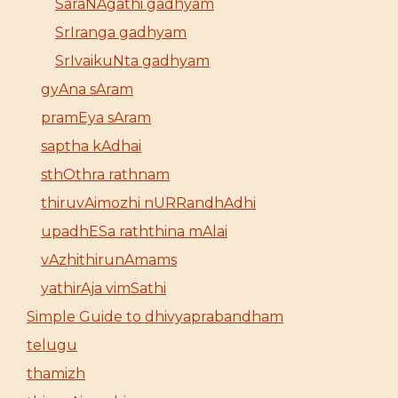
SaraNAgathi gadhyam
SrIranga gadhyam
SrIvaikuNta gadhyam
gyAna sAram
pramEya sAram
saptha kAdhai
sthOthra rathnam
thiruvAimozhi nURRandhAdhi
upadhESa raththina mAlai
vAzhithirunAmams
yathirAja vimSathi
Simple Guide to dhivyaprabandham
telugu
thamizh