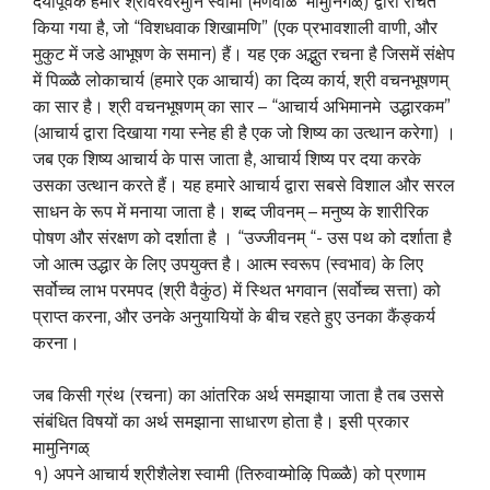
दयापूर्वक हमारे श्रीवरवरमुनि स्वामी (मणवाळ मामुनिगळ्) द्वारा रचित
किया गया है, जो “विशधवाक शिखामणि” (एक प्रभावशाली वाणी, और
मुकुट में जडे आभूषण के समान) हैं। यह एक अद्भुत रचना है जिसमें संक्षेप
में पिळ्ळै लोकाचार्य (हमारे एक आचार्य) का दिव्य कार्य, श्री वचनभूषणम्
का सार है। श्री वचनभूषणम् का सार – “आचार्य अभिमानमे उद्धारकम”
(आचार्य द्वारा दिखाया गया स्नेह ही है एक जो शिष्य का उत्थान करेगा) ।
जब एक शिष्य आचार्य के पास जाता है, आचार्य शिष्य पर दया करके
उसका उत्थान करते हैं। यह हमारे आचार्य द्वारा सबसे विशाल और सरल
साधन के रूप में मनाया जाता है। शब्द जीवनम् – मनुष्य के शारीरिक
पोषण और संरक्षण को दर्शाता है । “उज्जीवनम् “- उस पथ को दर्शाता है
जो आत्म उद्धार के लिए उपयुक्त है। आत्म स्वरूप (स्वभाव) के लिए
सर्वोच्च लाभ परमपद (श्री वैकुंठ) में स्थित भगवान (सर्वोच्च सत्ता) को
प्राप्त करना, और उनके अनुयायियों के बीच रहते हुए उनका कैंङ्कर्य
करना।
जब किसी ग्रंथ (रचना) का आंतरिक अर्थ समझाया जाता है तब उससे
संबंधित विषयों का अर्थ समझाना साधारण होता है। इसी प्रकार
मामुनिगळ्
१) अपने आचार्य श्रीशैलेश स्वामी (तिरुवाय्मोऴि पिळ्ळै) को प्रणाम