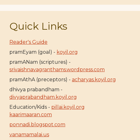
Quick Links
Reader's Guide
pramEyam (goal) -
koyil.org
pramANam (scriptures) -
srivaishnavagranthams.wordpress.com
pramAthA (preceptors) -
acharyas.koyil.org
dhivya prabandham -
divyaprabandham.koyil.org
Education/Kids -
pillai.koyil.org
kaarimaaran.com
ponnadi.blogspot.com
vanamamalai.us