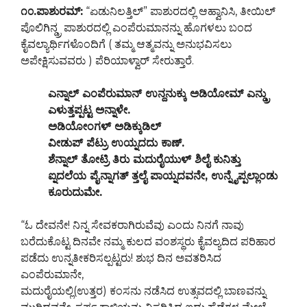
೧೦.ಪಾಶುರಮ್:
“ಏಡುನಿಲತ್ತಿಲ್” ಪಾಶುರದಲ್ಲಿ ಆಹ್ವಾನಿಸಿ, ತೀಯಿಲ್
ಪೊಲಿಗಿನ್ಡ್ರ ಪಾಶುರದಲ್ಲಿ ಎಂಪೆರುಮಾನನ್ನು ಹೊಗಳಲು ಬಂದ
ಕೈವಲ್ಯಾರ್ಥಿಗಳೊಂದಿಗೆ ( ತಮ್ಮ ಆತ್ಮವನ್ನು ಅನುಭವಿಸಲು
ಅಪೇಕ್ಷಿಸುವವರು ) ಪೆರಿಯಾಳ್ವಾರ್ ಸೇರುತ್ತಾರೆ.
ಎನ್ನಾಲ್ ಎಂಪೆರುಮಾನ್ ಉನ್ದನುಕ್ಕು ಅಡಿಯೋಮ್ ಎನ್ಡ್ರು
ಎಳುತ್ತಪ್ಪಟ್ಟ ಅನ್ನಾಳೇ.
ಅಡಿಯೋಂಗಳ್ ಅಡಿಕ್ಕುಡಿಲ್
ವೀಡುಪ್ ಪೆಟ್ರು ಉಯ್ನದದು ಕಾಣ್.
ಶೆನ್ನಾಲ್ ತೋಟ್ರಿ ತಿರು ಮದುರೈಯುಳ್ ಶಿಲೈ ಕುನಿತ್ತು
ಐ್ನದಲೆಯ ಪೈನ್ನಾಗತ್ ತ್ತಲೈ ಪಾಯ್ನದವನೇ, ಉನ್ನೈಪ್ಪಲ್ಲಾಂಡು
ಕೂರುದುಮೇ.
“ಓ ದೇವನೇ! ನಿನ್ನ ಸೇವಕರಾಗಿರುವೆವು ಎಂದು ನಿನಗೆ ನಾವು
ಬರೆದುಕೊಟ್ಟ ದಿನವೇ ನಮ್ಮ ಕುಲದ ವಂಶಸ್ಥರು ಕೈವಲ್ಯದಿದ ಪರಿಹಾರ
ಪಡೆದು ಉನ್ನತೀಕರಿಸಲ್ಪಟ್ಟರು! ಶುಭ ದಿನ ಅವತರಿಸಿದ
ಎಂಪೆರುಮಾನೇ,
ಮದುರೈಯಲ್ಲಿ(ಉತ್ತರ) ಕಂಸನು ನಡೆಸಿದ ಉತ್ಸವದಲ್ಲಿ ಬಾಣವನ್ನು