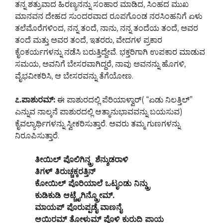
ತನ್ನ ಶತ್ರುವಾದ ಹಿರಣ್ಯನನ್ನು ಸಂಹಾರ ಮಾಡಿದ, ಸಿಂಹದ ಮುಖ
ಮಾನವನ ದೇಹದ ಸುಂದರವಾದ ರೂಪಗೊಂಡ ನರಸಿಂಹನಿಗೆ ಏಳು
ತಲೆಮೊರೆಗಳಿಂದ, ನನ್ನ ತಂದೆ, ನಾನು, ನನ್ನ ತಂದೆಯ ತಂದೆ, ಅವರ
ತಂದೆ ಮತ್ತು ಅವರ ತಂದೆ, ಇತರರು, ವೇದಗಳ ಪ್ರಕಾರ
ಕೈಂಕರ್ಯಗಳನ್ನು ನಡೆಸಿ ಬರುತ್ತಿದ್ದೇವೆ. ಭಕ್ತರಿಗಾಗಿ ಉಪಕಾರ ಮಾಡುವ
ಸಮಯ, ಅವನಿಗೆ ಬೇಸರವಾಗಿದ್ದರೆ, ನಾವು ಅವನನ್ನು ಹೊಗಳಿ,
ವೈಭವೀಕರಿಸಿ, ಆ ಬೇಸರವನ್ನು ತೆಗೆಯೋಣ.
೭.ಪಾಶುರಮ್:
ಈ ಪಾಶುರದಲ್ಲಿ ಪೆರಿಯಾಳ್ವಾರ್( “ಏಡು ನಿಲತ್ತಿಲ್”
ಎನ್ನುವ ನಾಲ್ಕನೆ ಪಾಶುರದಲ್ಲಿ ಆತ್ಮಾನುಭಾವವನ್ನು ಬಯಸುವ)
ಕೈವಲ್ಯಾರ್ಥಿಗಳನ್ನು ಸ್ವೀಕರಿಸುತ್ತಾರೆ. ಅವರು ತಮ್ಮ ಗುಣಗಳನ್ನು
ನಿರೂಪಿಸುತ್ತಾರೆ.
ತೀಯಿಲ್ ಪೊಲಿಗಿನ್ಡ್ರ ಶೆನ್ಶುಡರಾಳಿ
ತಿಗಳ್ ತಿರುಚ್ಚಕ್ಕರತ್ತಿನ್
ಕೋಯಿಲ್ ಪೊರಿಯಾಲೆ ಒಟೃಂಡು ನಿನ್ಡ್ರು
ಕುಡಿಕುಡಿ ಆಟ್ಚೈಗಿನ್ಡ್ರೋಮ್.
ಮಾಯಪ್ ಪೊರುಪ್ಪಡೈ ವಾಣನೈ
ಆಯಿರಮ್ ತೋಳುಮ್ ಪೊಳಿ ಕುರುದಿ ಪಾಯ