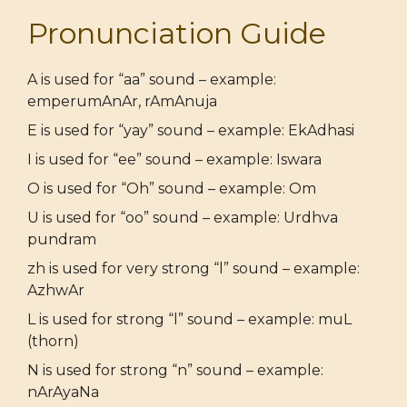
Pronunciation Guide
A is used for “aa” sound – example:
emperumAnAr, rAmAnuja
E is used for “yay” sound – example: EkAdhasi
I is used for “ee” sound – example: Iswara
O is used for “Oh” sound – example: Om
U is used for “oo” sound – example: Urdhva
pundram
zh is used for very strong “l” sound – example:
AzhwAr
L is used for strong “l” sound – example: muL
(thorn)
N is used for strong “n” sound – example:
nArAyaNa