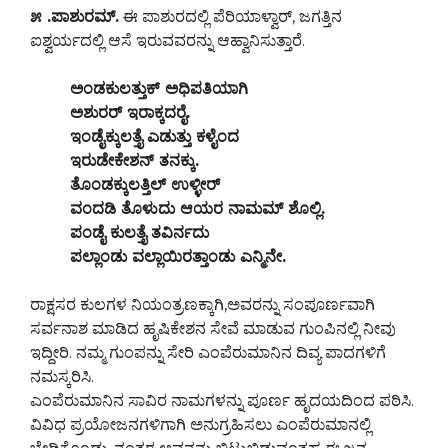
೫ .ಪಾಶುರಮ್.
ಈ ಪಾಶುರದಲ್ಲಿ ಪೆರಿಯಾಳ್ವಾರ್, ಜಗತ್ತಿನ
ಐಶ್ವರ್ಯದಲ್ಲಿ ಆಸೆ ಇರುವವರನ್ನು ಆಹ್ವಾನಿಸುತ್ತಾರೆ.
ಅಂಡಕುಲತ್ತುಕ್ ಅಧಿಪತಿಯಾಗಿ
ಅಶುರರ್ ಇರಾಕ್ಕದರೈ.
ಇಂಡೈಕ್ಕುಲತ್ತೈ ಎಡುತ್ತು ಕಳೈಂದ
ಇರುಡೇಕೇಶನ್ ತನಕ್ಕು.
ತೊಂಡಕ್ಕುಲತ್ತಿಲ್ ಉಳ್ಳೀರ್
ವಂದಡಿ ತೊಳುದು ಆಯರ ನಾಮಮ್ ಶೊಲ್ಲಿ.
ಪಂಡೈ ಕುಲತ್ತೈ ತವಿರ್ನದು
ಪಲ್ಲಾಂಡು ವಲ್ಲಾಯಿರತ್ತಾಂಡು ಎನ್ಮಿನೇ.
ರಾಕ್ಷಸರ ಕುಲಗಳ ನಿಯಂತ್ರಣಕ್ಕಾಗಿ,ಅವರನ್ನು ಸಂಪೂರ್ಣವಾಗಿ
ಸರ್ವನಾಶ ಮಾಡಿದ ಹೃಷಿಕೇಶನ ಸೇವೆ ಮಾಡುವ ಗುಂಪಿನಲ್ಲಿ ನೀವು
ಇದ್ದೀರಿ. ನಮ್ಮ ಗುಂಪನ್ನು ಸೇರಿ ಎಂಪೆರುಮಾನಿನ ದಿವ್ಯ ಪಾದಗಳಿಗೆ
ನಮಸ್ಕರಿಸಿ.
ಎಂಪೆರುಮಾನಿನ ಸಾವಿರ ನಾಮಗಳನ್ನು ಪೂರ್ಣ ಹೃದಯದಿಂದ ಪಠಿಸಿ.
ವಿವಿಧ ಪ್ರಯೋಜನಗಳಿಗಾಗಿ ಅನುಗ್ರಹಿಸಲು ಎಂಪೆರುಮಾನಲ್ಲಿ