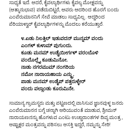
ಸಾಧ್ಯತೆ ಇದೆ. ಆದರೆ, ಕೈವಲ್ಯಾರ್ಥಿಗಳು ಕೈವಲ್ಯ ಮೋಕ್ಷವನ್ನು
(ಆತ್ಮಾನುಭಾವ) ಪಡೆದುಬಿಟ್ಟರೆ, ಅವರು ಅದರಿಂದ ಹೊರಗೆ ಬಂದು
ಎಂಪೆರುಮಾನನಿಗೆ ಸೇವೆ ಮಾಡಲು ಸಾಧ್ಯವಿಲ್ಲ . ಆದ್ದರಿಂದ
ಪೆರಿಯಾಳ್ವಾರ್ ಕೈವಲ್ಯಾರ್ಥಿಗಳನ್ನು ಮೊದಲು ಕರೆಯುತ್ತಾರೆ.
೪.ಏಡು ನಿಲತ್ತಿಲ್ ಇಡುವದನ್ ಮುನ್ನಮ್ ವಂದು
ಎಂಗಳ್ ಕುಳಾಮ್ ಪುಗುಂದು.
ಕೂಡು ಮನಮ್ ಉಡೈಯೀರ್ಗಳ್ ವರಂಬೊಳಿ
ವಂದೊಲ್ಲೈ ಕೂಡುಮಿನೋ.
ನಾಡು ನಗರಮುಮ್ ನಂಗರಿಯ
ನಮೋ ನಾರಾಯಣಾಯ ಎನ್ಡ್ರು.
ಪಾಡು ಮನಮ್ ಉಡೈಪ್ ಪತ್ತರುಳ್ಳೇರ್
ವಂದು ವಲ್ಲಾಂಡು ಕೂರುಮಿನೇ.
ಸಾಮಾನ್ಯ ಗ್ರಾಮಸ್ಥರು ಮತ್ತು ಪಟ್ಟಣದಲ್ಲಿ ವಾಸಿಸುವ ಜ್ಞಾನವುಳ್ಳ ಜನರು
ಎಂಪೆರುಮಾನನ ಬಗ್ಗೆ ಚನ್ನಾಗಿ ಅರಿಯುವಂತೆ ಮಾಡುವ, ಶ್ರೀಮನ್
ನಾರಾಯಣನನ್ನು ಹೊಗಳುವ ಎಂಟು ಉಚ್ಚಾರಾಂಶಗಳ ದಿವ್ಯ ಮಂತ್ರ ,
ಅಷ್ಟಾಕ್ಷರ ಮಂತ್ರವನ್ನು ಪಠಿಸಲು ಆಸಕ್ತಿ ಇದ್ದರೆ, ನಮ್ನನ್ನು ಸೇರಿ!