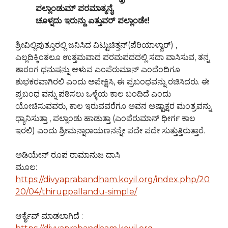
ಪಲ್ಲಾಂಡುಮ್ ಪರಮಾತ್ಮನೈ
ಚೂಳ್ನದು ಇರುನ್ದು ಏತ್ತುವರ್ ಪಲ್ಲಾಂಡೇ!
ಶ್ರೀವಿಲ್ಲಿಪುತ್ತೂರಲ್ಲಿ ಜನಿಸಿದ ವಿಟ್ಟುಚಿತ್ತನ್(ಪೆರಿಯಾಳ್ವಾರ್) ,
ಎಲ್ಲದಿಕ್ಕಿಂತಲೂ ಉತ್ತಮವಾದ ಪರಮಪದದಲ್ಲಿ ಸದಾ ವಾಸಿಸುವ, ತನ್ನ
ಶಾರಂಗ ಧನುಷನ್ನು ಆಳುವ ಎಂಪೆರುಮಾನ್ ಎಂದೆಂದಿಗೂ
ಶುಭಕರವಾಗಿರಲಿ ಎಂದು ಅಪೇಕ್ಷಿಸಿ, ಈ ಪ್ರಬಂಧವನ್ನು ರಚಿಸಿದರು. ಈ
ಪ್ರಬಂಧ ವನ್ನು ಪಠಿಸಲು ಒಳ್ಳೆಯ ಕಾಲ ಬಂದಿದೆ ಎಂದು
ಯೋಚಿಸುವವರು, ಕಾಲ ಇರುವವರೆಗೂ ಅವನ ಅಷ್ಟಾಕ್ಷರ ಮಂತ್ರವನ್ನು
ಧ್ಯಾನಿಸುತ್ತಾ , ಪಲ್ಲಾಂಡು ಹಾಡುತ್ತಾ (ಎಂಪೆರುಮಾನ್ ಧೀರ್ಗ ಕಾಲ
ಇರಲಿ) ಎಂದು ಶ್ರೀಮನ್ನಾರಾಯಣನನ್ನೇ ಪದೇ ಪದೇ ಸುತ್ತುತ್ತಿರುತ್ತಾರೆ.
ಅಡಿಯೇನ್ ರೂಪ ರಾಮಾನುಜ ದಾಸಿ
ಮೂಲ:
https://divyaprabandham.koyil.org/index.php/20
20/04/thiruppallandu-simple/
ಆರ್ಕೈವ್ ಮಾಡಲಾಗಿದೆ :