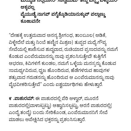
ಮೆಯ್ಯಿಡ ನಲ್ಲದೋರ್ ಸಾನ್ದಮುಮ್ ತನ್ದು ಎನ್ನೈ ವೆಳ್ಳುಯಿರ್
ಆಕ್ಕವಲ್ಲ
ಪೈಯುಡೈ ನಾಗಪ್ ಪಗೈಕ್ಕೊಡಿಯಾನುಕ್ಕುಪ್ ಪಲ್ಲಾಣ್ಡು
ಕೂಱುವನೇ
“ದೇಹಕ್ಕೆ ಉತ್ತಮವಾದ ಅನನ್ಯ ಶ್ರೀಗಂಧ, ತಾಂಬೂಲ( ಅಡಿಕೆ,
ವಿಳ್ಳೇದೆಲೆ ಮತ್ತು ನಿಂಬೆ ಹಣ್ಣಿನ ಮಿಶ್ರಣ) ತುಪ್ಪದ ಮಧ್ಯೆ ಗೌಪ್ಯ
ಸೇವೆಯಲ್ಲಿ ಕಾಣಿಸುವ ಶುದ್ಧವಾದ, ರುಚಿಯಾದ ಪ್ರಸಾದವನ್ನು ನಮಗೆ
ಕೊಡುವ ಎಂಪೆರುಮಾನನ್ನು ನಾವು ಪ್ರಶಂಸಿಸುತ್ತೇವೆ! ಕುತ್ತಿಗೆಗೆ
ಆಭರಣ, ಕಿವಿಗಳಿಗೆ ಕುಂಡಲ, ನಮಗೆ ಒಳ್ಳೆಯ ಮನಸ್ಸನ್ನು ಕೊಡುವ
ಸಾಮರ್ಥ್ಯವಿರುವ, ಧ್ವಜ ಹೊಂದಿರುವ, ಹೆಡೆಗಳಿರುವ ಹಾವುಗಳ
ಶತ್ರುವಾದ ಗರುಡನನ್ನು ಹೊಂದಿರುವ ಆ ಎಂಪೆರುಮಾನನ್ನು ನಾವು
ವೈಭವೀಕರಿಸುತ್ತೇವೆ” ಎಂದು ಐಶ್ವರ್ಯಾಥಿಗಳು ಹೇಳುತ್ತಾರೆ.
೯ .ಪಾಶುರಮ್:
ಈ ಪಾಶುರದಲ್ಲಿ ಪೆರಿ ಆಳ್ವಾರ್, ಮೂರನೆ
ಪಾಶುರದಲ್ಲಿ(ವಾಳಾಟ್ಪಟ್ಟು) ಆಹ್ವಾನಿಸಲ್ಪಟ್ಟು, ಆರನೆ ಪಾಶುರದಲ್ಲಿ(
ಎಂದೈ ತಂದೈ) ಬಂದು ಸೇರಿಕೊಂಡ, ಎಂಪೆರುಮಾನನಿಗೆ ಸೇವೆ
ಮಾಡಲು ಅಪೇಕ್ಷಿಸಿದ ಭಕ್ತರನ್ನು ಪ್ರಶಂಸಿಸುತ್ತಾರೆ.