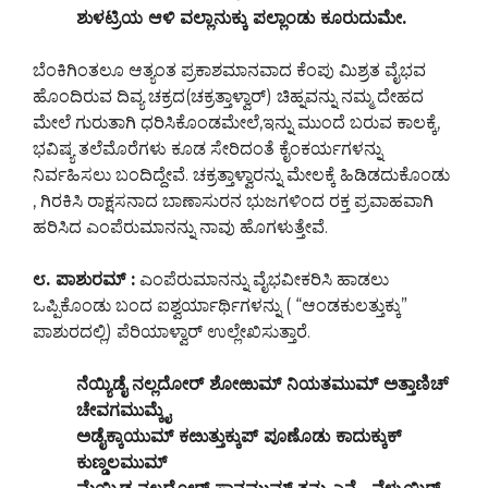
ಶುಳಟ್ರಿಯ ಆಳಿ ವಲ್ಲಾನುಕ್ಕು ಪಲ್ಲಾಂಡು ಕೂರುದುಮೇ.
ಬೆಂಕಿಗಿಂತಲೂ ಆತ್ಯಂತ ಪ್ರಕಾಶಮಾನವಾದ ಕೆಂಪು ಮಿಶ್ರತ ವೈಭವ
ಹೊಂದಿರುವ ದಿವ್ಯ ಚಕ್ರದ(ಚಕ್ರತ್ತಾಳ್ವಾರ್) ಚಿಹ್ನವನ್ನು ನಮ್ಮ ದೇಹದ
ಮೇಲೆ ಗುರುತಾಗಿ ಧರಿಸಿಕೊಂಡಮೇಲೆ,ಇನ್ನು ಮುಂದೆ ಬರುವ ಕಾಲಕ್ಕೆ,
ಭವಿಷ್ಯ ತಲೆಮೊರೆಗಳು ಕೂಡ ಸೇರಿದಂತೆ ಕೈಂಕರ್ಯಗಳನ್ನು
ನಿರ್ವಹಿಸಲು ಬಂದಿದ್ದೇವೆ. ಚಕ್ರತ್ತಾಳ್ವಾರನ್ನು ಮೇಲಕ್ಕೆ ಹಿಡಿಡದುಕೊಂಡು
, ಗಿರಕಿಸಿ ರಾಕ್ಷಸನಾದ ಬಾಣಾಸುರನ ಭುಜಗಳಿಂದ ರಕ್ತ ಪ್ರವಾಹವಾಗಿ
ಹರಿಸಿದ ಎಂಪೆರುಮಾನನ್ನು ನಾವು ಹೊಗಳುತ್ತೇವೆ.
೮. ಪಾಶುರಮ್ :
ಎಂಪೆರುಮಾನನ್ನು ವೈಭವೀಕರಿಸಿ ಹಾಡಲು
ಒಪ್ಪಿಕೊಂಡು ಬಂದ ಐಶ್ವರ್ಯಾರ್ಥಿಗಳನ್ನು ( “ಆಂಡಕುಲತ್ತುಕ್ಕು”
ಪಾಶುರದಲ್ಲಿ) ಪೆರಿಯಾಳ್ವಾರ್ ಉಲ್ಲೇಖಿಸುತ್ತಾರೆ.
ನೆಯ್ಯಿಡೈ ನಲ್ಲದೋರ್ ಶೋಱುಮ್ ನಿಯತಮುಮ್ ಅತ್ತಾಣಿಚ್
ಚೇವಗಮುಮ್ಕೈ
ಅಡೈಕ್ಕಾಯುಮ್ ಕೞುತ್ತುಕ್ಕುಪ್ ಪೂಣೊಡು ಕಾದುಕ್ಕುಕ್
ಕುಣ್ಡಲಮುಮ್