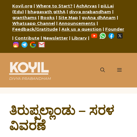
Skip
Koyil.org
|
Where to Start?
|
AchAryas
|
piLLai
to
(Edu)
|
bhagavath gIthA
|
divya prabandham
|
content
granthams
|
Books
|
Site Map
|
gyAna dhAnam
|
Whatsapp Channel
|
Announcements
|
Feedback/Gratitude
|
Ask us a question
|
Founder
YouTube
WhatsApp
Faceboo
X
|
Contribute
|
Newsletter
|
Library
|
Instagram
Telegram
Google
Mail
KOYIL
Menu
DIVYA PRABANDHAM
ತಿರುಪ್ಪಲ್ಲಾಂಡು – ಸರಳ
ವಿವರಣೆ