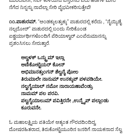
ಮುರಿದವನೇ, ಸರ್ಪ ಕಾಳಿಯನು ವಿಸ್ತರಿಸಿದ ಐದು ಹೆಡೆಗಳ ಮೇಲೆ
ನೆಗೆದ ನಿನ್ನನ್ನು ನಾವೆಲ್ಲಾ ಸೇರಿ ವೈಭವೀಕರಿಸುತ್ತೇವೆ!
೧೧.ಪಾಶುರಮ್.
“ಅಂಡಕ್ಕುಲತ್ತುಕ್ಕು” ಪಾಶುರದಲ್ಲಿ ಕರೆದು , “ನೈಯ್ಯಿಡೈ
ನಲ್ಲದೋರ್” ಪಾಶುರದಲ್ಲಿ ಬಂದು ಸೇರಿಕೊಂಡ
ಐಶ್ವರ್ಯಾರ್ಥಿಗಳೊಂದಿಗೆ ಪೆರಿಯಾಳ್ವಾರ್ ಎಂಪೆರುಮಾನನ್ನು
ಪ್ರಶಂಸಿಸಲು ಸೇರುತ್ತಾರೆ.
ಅಲ್ವಳಕ್ ಒನ್ಡ್ರುಮ್ ಇಲ್ಲಾ
ಅಣಿಕೋಟ್ಟಿಯರ್ ಕೋನ್
ಅಭಿಮಾನತ್ತುಂಗನ್ ಶೆಲ್ವನೈ ಪೋಲ
ತಿರುಮಾಲೇ ನಾನುಮ್ ಉನಕ್ಕುಪ್ ಪಳವಡಿಯೇ.
ನಲ್ವಗೈಯಾಲ್ ನಮೋ ನಾರಾಯಣಾವೆಂಡ್ರು
ನಾಮಮ್ ಪಲ ಪರವಿ.
ಪಲ್ವಗೈಯಾಲುಮ್ ಪವಿತ್ತಿರನೇ ,ಉನ್ನೈಪ್
ಪಲ್ಲಾಂಡು
ಕೂರುವನೇ.
ಓ ಮಹಾಲಕ್ಷ್ಮಿಯ ಪತಿಯೇ! ಅತ್ಯಂತ ಗೌರವದಿಂದಿದ್ದ,
ದೋಷರಹಿತರಾದ, ತಿರುಕೋಟ್ಟಿಯೂರಿನ ಜನರಿಗೆ ನಾಯಕನಾದ ಸೆಲ್ವ