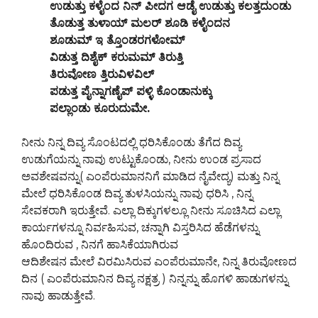
ಉಡುತ್ತು ಕಳೈಂದ ನಿನ್ ಪೀದಗ ಆಡೈ ಉಡುತ್ತು ಕಲತ್ತದುಂಡು
ತೊಡುತ್ತ ತುಳಾಯ್ ಮಲರ್ ಶೂಡಿ ಕಳೈಂದನ
ಶೂಡುಮ್ ಇ ತ್ತೊಂಡರಗಳೋಮ್
ವಿಡುತ್ತ ದಿಶೈಕ್ ಕರುಮಮ್ ತಿರುತ್ತಿ
ತಿರುವೋಣ ತ್ತಿರುವಿಳವಿಲ್
ಪಡುತ್ತ ಪೈನ್ನಾಗಣೈಪ್ ಪಳ್ಳಿ ಕೊಂಡಾನುಕ್ಕು
ಪಲ್ಲಾಂಡು ಕೂರುದುಮೇ.
ನೀನು ನಿನ್ನ ದಿವ್ಯ ಸೊಂಟದಲ್ಲಿ ಧರಿಸಿಕೊಂಡು ತೆಗೆದ ದಿವ್ಯ
ಉಡುಗೆಯನ್ನು ನಾವು ಉಟ್ಟುಕೊಂಡು, ನೀನು ಉಂಡ ಪ್ರಸಾದ
ಅವಶೇಷವನ್ನು( ಎಂಪೆರುಮಾನನಿಗೆ ಮಾಡಿದ ನೈವೇದ್ಯ) ಮತ್ತು ನಿನ್ನ
ಮೇಲೆ ಧರಿಸಿಕೊಂಡ ದಿವ್ಯ ತುಳಸಿಯನ್ನು ನಾವು ಧರಿಸಿ , ನಿನ್ನ
ಸೇವಕರಾಗಿ ಇರುತ್ತೇವೆ. ಎಲ್ಲಾ ದಿಕ್ಕುಗಳಲ್ಲೂ ನೀನು ಸೂಚಿಸಿದ ಎಲ್ಲಾ
ಕಾರ್ಯಗಳನ್ನೂ ನಿರ್ವಹಿಸುವ, ಚನ್ನಾಗಿ ವಿಸ್ತರಿಸಿದ ಹೆಡೆಗಳನ್ನು
ಹೊಂದಿರುವ , ನಿನಗೆ ಹಾಸಿಕೆಯಾಗಿರುವ
ಆದಿಶೇಷನ ಮೇಲೆ ವಿರಮಿಸಿರುವ ಎಂಪೆರುಮಾನೇ, ನಿನ್ನ ತಿರುವೋಣದ
ದಿನ ( ಎಂಪೆರುಮಾನಿನ ದಿವ್ಯ ನಕ್ಷತ್ರ ) ನಿನ್ನನ್ನು ಹೊಗಳಿ ಹಾಡುಗಳನ್ನು
ನಾವು ಹಾಡುತ್ತೇವೆ.