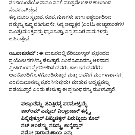
ನಂಬಿಯಂತೆಯೇ ನಾನೂ ನಿನಗೆ ಮಾತ್ರವೇ ಬಹಳ ಕಾಲದಿಂದ
ಸೇವಕನಾಗಿದ್ದೇನೆ.
ತನ್ನ ಮೂಲ ಸ್ವಭಾವ, ರೂಪ, ಗುಣಗಳು ಹಾಗು ಐಶ್ವರ್ಯದಿಂದ
ನಮ್ಮನ್ನು ಶುದ್ಧ ಪಡಿಸುವನೇ, ನಿನ್ನ ಅಷ್ಟಾಕ್ಷರ (ಎಂಟು ಉಚ್ಚಾರಾಂಶಗಳ
ಮಂತ್ರ)ಮಂತ್ರವನ್ನು ಧ್ಯಾನಿಸುತ್ತಾ, ನಿನ್ನ ಸಾವಿರ ನಾಮಗಳನ್ನು
ಜಪಿಸುತ್ತೇನೆ.
೧೩.ಪಾಶುರಮ್ :
ಈ ಪಾಶುರದಲ್ಲಿ ಪೆರಿಯಾಳ್ವಾರ್ ಪ್ರಭಂಧದ
ಪ್ರಯೋಜನಗಳನ್ನು ಹೆಳುತ್ತಾರೆ. ಎಂಪೆರುಮಾನನ್ನು ಆಳವಾದ
ಪ್ರೀತಿಯಿಂದ ವೈಭವೀಕರಿಸುವವರು, ಕಾಲ ಇರುವವರೆಗೂ
ಅವನೊಂದಿಗೆ ಒಳಗೊಂಡಿರುತ್ತಾರೆ ಮತ್ತು ಅವನಿಗೆ ಮಂಗಳಾಶಾಸನ(
ಎಂಪೆರುಮಾನನ್ನು ಪ್ರಶಂಸಿಸುವುದು) ಮಾಡುವ ಅದೃಷ್ಟವನ್ನು
ಪಡೆಯುತ್ತಾರೆ ಎಂದು ಹೇಳುತ್ತಾ ಈ ಪ್ರಬಂಧವನ್ನು ಮುಗಿಸುತ್ತಾರೆ.
ಪಲ್ಲಾಂಡೆನ್ಡ್ರು ಪವಿತ್ತಿರನೈ ಪರಮೇಟ್ಟಿಯೈ
ಶಾರ್ಂಮ್ ಎನ್ನುಮ್ ವಿಲ್ಲಾಂಡಾನ್ ತನ್ನೈ
ವಿಲ್ಲಿಪುತ್ತೂರ್ ವಿಟ್ಟುಚಿತ್ತನ್ ವಿರುಮ್ಬಿಯ ಶೊಲ್
ನಲ್ ಆಂಡೆನ್ಡ್ರು ನವಿನ್ಡ್ರು ಉರೈಪ್ಪಾರ್
ನಮೋ ನಾರಾಯಣಾಯ ಎನ್ಡ್ರು