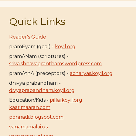
Quick Links
Reader's Guide
pramEyam (goal) -
koyil.org
pramANam (scriptures) -
srivaishnavagranthams.wordpress.com
pramAthA (preceptors) -
acharyas.koyil.org
dhivya prabandham -
divyaprabandham.koyil.org
Education/Kids -
pillai.koyil.org
kaarimaaran.com
ponnadi.blogspot.com
vanamamalai.us