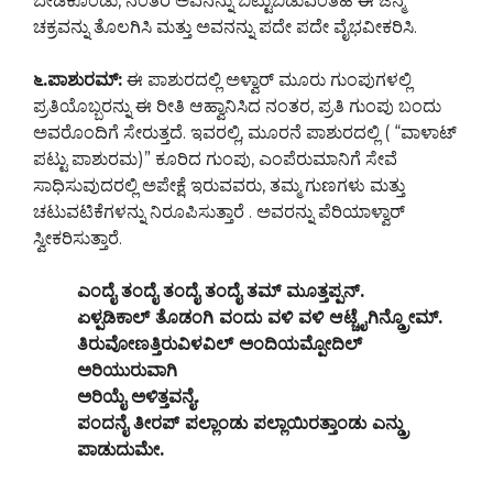
ಬೇಡಿಕೊಂಡು, ನಂತರ ಅವನನ್ನು ಬಿಟ್ಟುಬಿಡುವಂತಹ ಈ ಜನ್ಮ
ಚಕ್ರವನ್ನು ತೊಲಗಿಸಿ ಮತ್ತು ಅವನನ್ನು ಪದೇ ಪದೇ ವೈಭವೀಕರಿಸಿ.
೬.ಪಾಶುರಮ್:
ಈ ಪಾಶುರದಲ್ಲಿ ಅಳ್ವಾರ್ ಮೂರು ಗುಂಪುಗಳಲ್ಲಿ
ಪ್ರತಿಯೊಬ್ಬರನ್ನು ಈ ರೀತಿ ಆಹ್ವಾನಿಸಿದ ನಂತರ, ಪ್ರತಿ ಗುಂಪು ಬಂದು
ಅವರೊಂದಿಗೆ ಸೇರುತ್ತದೆ. ಇವರಲ್ಲಿ, ಮೂರನೆ ಪಾಶುರದಲ್ಲಿ ( “ವಾಳಾಟ್
ಪಟ್ಟು ಪಾಶುರಮ)” ಕೂರಿದ ಗುಂಪು, ಎಂಪೆರುಮಾನಿಗೆ ಸೇವೆ
ಸಾಧಿಸುವುದರಲ್ಲಿ ಅಪೇಕ್ಷೆ ಇರುವವರು, ತಮ್ಮ ಗುಣಗಳು ಮತ್ತು
ಚಟುವಟಿಕೆಗಳನ್ನು ನಿರೂಪಿಸುತ್ತಾರೆ . ಅವರನ್ನು ಪೆರಿಯಾಳ್ವಾರ್
ಸ್ವೀಕರಿಸುತ್ತಾರೆ.
ಎಂದೈ ತಂದೈ ತಂದೈ ತಂದೈ ತಮ್ ಮೂತ್ತಪ್ಪನ್.
ಏಳ್ಪಡಿಕಾಲ್ ತೊಡಂಗಿ ವಂದು ವಳಿ ವಳಿ ಆಟ್ಚೈಗಿನ್ಡ್ರೋಮ್.
ತಿರುವೋಣತ್ತಿರುವಿಳವಿಲ್ ಅಂದಿಯಮ್ಪೋದಿಲ್
ಅರಿಯುರುವಾಗಿ
ಅರಿಯೈ ಅಳಿತ್ತವನೈ.
ಪಂದನೈ ತೀರಪ್ ಪಲ್ಲಾಂಡು ಪಲ್ಲಾಯಿರತ್ತಾಂಡು ಎನ್ಡ್ರು
ಪಾಡುದುಮೇ.