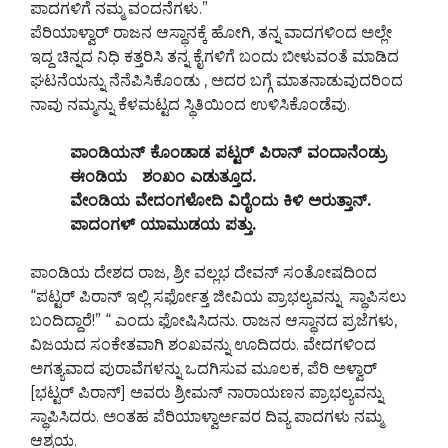
ಪಾದಗಳಿಗೆ ನಮ್ಮ ವಂದನೆಗಳು.”
ಪೆರಿಯಾಳ್ವಾರ್ ರಾಜನ ಆಸ್ಥಾನಕ್ಕೆ ಹೋಗಿ, ತನ್ನ ವಾದಗಳಿಂದ ಅಲ್ಲೇ
ಇದ್ದ ಚಿನ್ನದ ನಿಧಿ ಕತ್ತರಿಸಿ ತನ್ನ ಕೈಗಳಿಗೆ ಬಂದು ಬೀಳುವಂತೆ ಮಾಡಿದ
ಘಟನೆಯನ್ನು ನೆನೆಪಿಸಿಕೊಂಡು , ಅದರ ಬಗ್ಗೆ ಮಾತನಾಡುವುದರಿಂದ
ನಾವು ನಮ್ಮನ್ನು ಕೆಳಮಟ್ಟದ ಸ್ಥಿತಿಯಿಂದ ಉಳಿಸಿಕೊಂಡೆವು.
ಪಾಂಡಿಯನ್ ಕೊಂಡಾಡ ಪಟ್ಟರ್ ಪಿರಾನ್ ವಂದಾನೆಂಡ್ರು
ಈಂಡಿಯ ಶಂಖಂ ಎಡುತ್ತೂದ.
ವೇಂಡಿಯ ವೇದಂಗಳೋದಿ ವಿರೈಂದು ಕಿಳಿ ಅರುತ್ತಾನ್.
ಪಾದಂಗಳ್ ಯಾಮುಡಯ ಪತ್ತು.
ಪಾಂಡಿಯ ದೇಶದ ರಾಜ, ಶ್ರೀ ವಲ್ಲಭ ದೇವನ್ ಸಂತೋಷದಿಂದ
“ಪಟ್ಟರ್ ಪಿರಾನ್ ಇಲ್ಲಿ ಸರ್ಫೋತ್ತ ಜೀವಿಯ ಪ್ರಾಭಲ್ಯವನ್ನು ಸ್ಥಾಪಿಸಲು
ಬಂದಿದ್ದಾರೆ!” “ ಎಂದು ಫೋಷಿಸಿದನು. ರಾಜನ ಆಸ್ಥಾನದ ಪ್ರಜೆಗಳು,
ವಿಜಯದ ಸಂಕೇತವಾಗಿ ಶಂಖವನ್ನು ಊದಿದರು. ವೇದಗಳಿಂದ
ಅಗತ್ಯವಾದ ಪುರಾವೆಗಳನ್ನು ಒದಗಿಸುವ ಮೂಲಕ, ಪೆರಿ ಅಳ್ವಾರ್
[ಭಟ್ಟರ್ ಪಿರಾನ್] ಅವರು ಶ್ರೀಮನ್ ನಾರಾಯಣನ ಪ್ರಾಭಲ್ಯವನ್ನು
ಸ್ಥಾಪಿಸಿದರು. ಅಂತಹ ಪೆರಿಯಾಳ್ವಾರ್ಅವರ ದಿವ್ಯ ಪಾದಗಳು ನಮ್ಮ
ಆಶ್ರಯ.