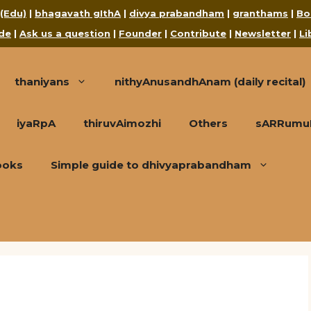
 (Edu)
|
bhagavath gIthA
|
divya prabandham
|
granthams
|
Bo
de
|
Ask us a question
|
Founder
|
Contribute
|
Newsletter
|
Li
thaniyans
nithyAnusandhAnam (daily recital)
iyaRpA
thiruvAimozhi
Others
sARRumuRa
ooks
Simple guide to dhivyaprabandham