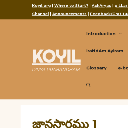
Skip
Koyil.org
|
Where to Start?
|
AchAryas
|
piLLai
to
Channel
|
Announcements
|
Feedback/Gratitu
content
Introduction
KOYIL
iraNdAm Ayiram
Glossary
e-b
DIVYA PRABANDHAM
జ్ఞానసారము 1