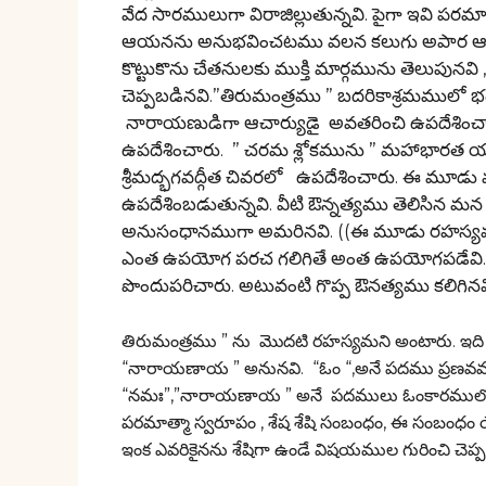
వేద సారములుగా విరాజిల్లుతున్నవి. పైగా ఇవి
ఆయనను అనుభవించటము వలన కలుగు అపార ఆనంద
కొట్టుకొను చేతనులకు ముక్తి మార్గమును తెలుపునవ
చెప్పబడినవి.”తిరుమంత్రము ” బదరికాశ్రమములో భ
నారాయణుడిగా ఆచార్యుడై అవతరించి ఉపదేశించారు. ”
ఉపదేశించారు. ” చరమ శ్లోకమును ” మహాభారత యు
శ్రీమద్భగవద్గీత చివరలో ఉపదేశించారు. ఈ మూడ
ఉపదేశింబడుతున్నవి. వీటి ఔన్నత్యము తెలిసిన మన పూర
అనుసంధానముగా అమరినవి. ((ఈ మూడు రహస్యములు బ
ఎంత ఉపయోగ పరచ గలిగితే అంత ఉపయోగపడేవి. మ
పొందుపరిచారు. అటువంటి గొప్ప ఔనత్యము కలిగినవి
తిరుమంత్రము ” ను మొదటి రహస్యమని అంటారు. ఇది
“నారాయణాయ ” అనునవి. “ఓం “,అనే పదము ప్రణవము య
“నమః”,”నారాయణాయ ” అనే పదములు ఓంకారములో చెప్పి
పరమాత్మా స్వరూపం , శేష శేషి సంబంధం, ఈ సంబంధ
ఇంక ఎవరికైనను శేషిగా ఉండే విషయముల గురించి చెప్ప