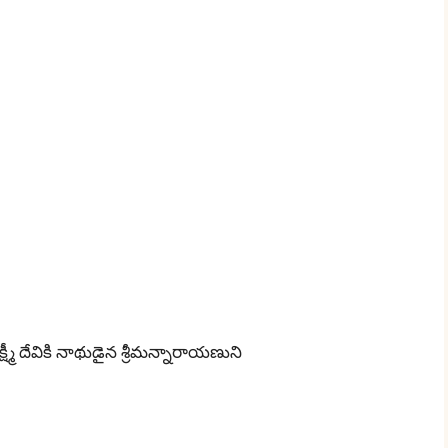
ీ దేవికి నాథుడైన శ్రీమన్నారాయణుని