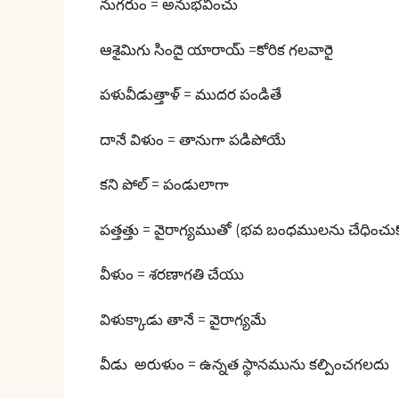
నుగరుం = అనుభవించు
ఆశైమిగు సిందై యారాయ్ =కోరిక గలవారై
పళువీడుత్తాళ్ = ముదర పండితే
దానే విళుం = తానుగా పడిపోయే
కని పోల్ = పండులాగా
పత్తత్తు = వైరాగ్యముతో (భవ బంధములను చేధించుక
వీళుం = శరణాగతి చేయు
విళుక్కాడు తానే = వైరాగ్యమే
వీడు అరుళుం = ఉన్నత స్థానమును కల్పించగలదు