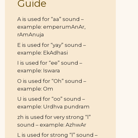
Guide
A is used for “aa” sound –
example: emperumAnAr,
rAmAnuja
E is used for “yay” sound –
example: EkAdhasi
I is used for “ee” sound –
example: Iswara
O is used for “Oh” sound –
example: Om
U is used for “oo” sound –
example: Urdhva pundram
zh is used for very strong “l”
sound – example: AzhwAr
L is used for strong “l” sound –