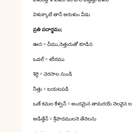
విళుక్కాటే తాన్ అరుళుం వీడు
ప్రతి పదార్థము;
ఊన = చీము,నెత్తురుతో కూడిన
ఒడల్ = శరీరము
శిరై = చెరసాల నుండి
నీత్తు = బయటపడి
ఒణ్ కమల కేళ్వన్ = అందమైన తామరయే నెలవైన లక్ష్మ
అడిత్తేన్ = శ్రీపాదములనె తేనెలను