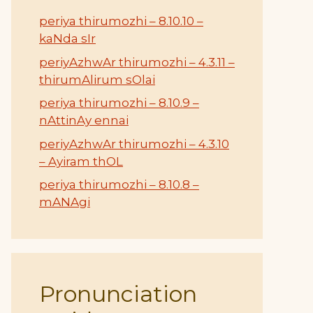
periya thirumozhi – 8.10.10 –
kaNda sIr
periyAzhwAr thirumozhi – 4.3.11 –
thirumAlirum sOlai
periya thirumozhi – 8.10.9 –
nAttinAy ennai
periyAzhwAr thirumozhi – 4.3.10
– Ayiram thOL
periya thirumozhi – 8.10.8 –
mANAgi
Pronunciation