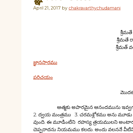
April 21, 2017
by
chakravarthychudamani
శ్రీమ
శ్రీమత
శ్రీమత
జ్ఞానసారము
పరిచయం
మొదటి
ఆత్మకు అపారమైన ఆనందమును ఇవ్వగలిగినది క
2. ద్వయ మంత్రము 3. చరమశ్లోకము అను మూడు
వుంది. ఈ మూడింటిని రహస్య త్రయములని అంటారు. దీ
చెప్పరాదను నియమము కలదు. అందు వలననే వీటిన