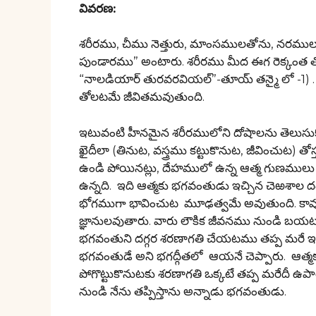
వివరణ:
శరీరము, చీము నెత్తురు, మాంసములతోను, నరములు
పుండారము” అంటారు. శరీరము మీద ఈగ రెక్కంత తోలు
“నాలడియార్ తురవరవియల్”-తూయ్ తన్మై లో -1) .
తోలటమే జీవితమవుతుంది.
ఇటువంటి హీనమైన శరీరములోని దోషాలను తెలుసుకొన్
ఖైదీలా (తినుట, వస్త్రము కట్టుకొనుట, జీవించుట) త
ఉండి పోయినట్లు, దేహములో ఉన్న ఆత్మ గుణములు 
ఉన్నది. ఇది ఆత్మకు భగవంతుడు ఇచ్చిన చెఱశాల దండ
భోగముగా భావించుట మూఢత్వమే అవుతుంది. కావున శ
జ్ఞానులవుతారు. వారు లౌకిక జీవనము నుండి బయట పడ
భగవంతుని దగ్గర శరణాగతి చేయటము తప్ప మరే ఇత
భగవంతుడే అని భగద్గీతలో ఆయనే చెప్పారు. ఆత్మక
పోగొట్టుకొనుటకు శరణాగతి ఒక్కటే తప్ప మరేదీ ఉప
నుండి నేను తప్పిస్తాను అన్నాడు భగవంతుడు.