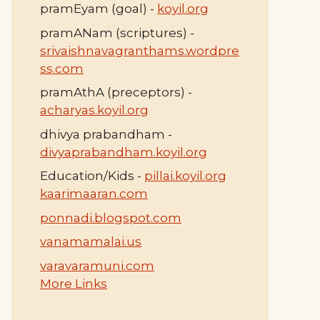
pramEyam (goal) -
koyil.org
pramANam (scriptures) -
srivaishnavagranthams.wordpre
ss.com
pramAthA (preceptors) -
acharyas.koyil.org
dhivya prabandham -
divyaprabandham.koyil.org
Education/Kids -
pillai.koyil.org
kaarimaaran.com
ponnadi.blogspot.com
vanamamalai.us
varavaramuni.com
More Links