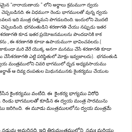
దమైన “నారాయణాయ ” లోని అర్థాలు క్రమముగా ద్వయ
చెప్పబడినది.
ఈ విధముగా రెండు భాగములతో వున్న ద్వయ
దువలన ఇది మంత్ర రత్నమని పొగడబదింది. ఇందులోని మొదటి
ెప్పబడింది. భగవంతుడిని శరణాగతి చేయు నప్పుడు ఇతర
ెసే శరణాగతి కూడ ఇతర ప్రయోజనములను పొందడానికి కాక
ంకను , ఈ శరణాగతి కూడా ఉపాయముగా భావించవలదు.(
 కాకుండా మరి వేరే యొక్క అనగా మనము చేసే శరణాగతి కూడా
 చేసేశరణాగతి ఎట్టి పరిస్థితులో మోక్షం ఇవ్వజాలదు). భగవంతుడి
 ద్వయ మంత్రములోని చివరి భాగములో ధృడ అధ్యవసాయము
ి , అర్థాత్ ఆ దివ్య దంపతుల మిథునమునకు కైంకర్యము చేయుట
ిన కైంకర్యము వంటిది. ఈ కైంకర్య భాగ్యము విరోధి
ంది. రెండు భాగములతో కూడిన ఈ ద్వయ మంత్ర సారమును
 జరిగింది. ఈ మూడు మంత్రములలోను ద్వయ మంత్రమే
ం నడుమ అమరినది. ఇది తిరుమంత్రములోని నమః మరియు