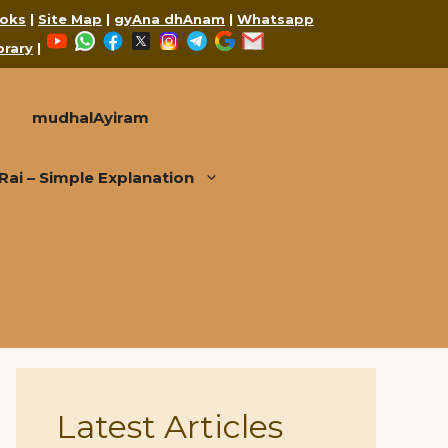
oks
|
Site Map
|
gyAna dhAnam
|
Whatsapp
YouTube
WhatsApp
Facebook
X
Instagram
Telegram
Google
Mail
brary
|
mudhalAyiram
i – Simple Explanation
Latest Articles