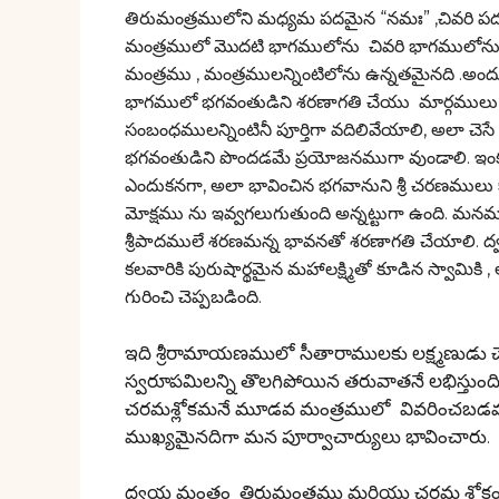
తిరుమంత్రములోని మధ్యమ పదమైన “నమః” ,చివరి ప
మంత్రములో మొదటి భాగములోను చివరి భాగములోను 
మంత్రము , మంత్రములన్నింటిలోను ఉన్నతమైనది .అం
భాగములో భగవంతుడిని శరణాగతి చేయు మార్గములు చ
సంబంధములన్నింటినీ పూర్తిగా వదిలివేయాలి, అలా చ
భగవంతుడిని పొందడమే ప్రయోజనముగా వుండాలి. ఇ
ఎందుకనగా, అలా భావించిన భగవానుని శ్రీ చరణములు
మోక్షము ను ఇవ్వగలుగుతుంది అన్నట్టుగా ఉంది. మనము
శ్రీపాదములే శరణమన్న భావనతో శరణాగతి చేయాలి.
కలవారికి పురుషార్థమైన మహాలక్ష్మితో కూడిన స్వామిక
గురించి చెప్పబడింది.
ఇది శ్రీరామాయణములో సీతారాములకు లక్ష్మణుడు చేస
స్వరూపమిలన్ని తొలగిపోయిన తరువాతనే లభిస్తు
చరమశ్లోకమనే మూడవ మంత్రములో వివరించబడము
ముఖ్యమైనదిగా మన పూర్వాచార్యులు భావించారు.
ద్వయ మంత్రం తిరుమంత్రము మరియు చరమ శ్లోక