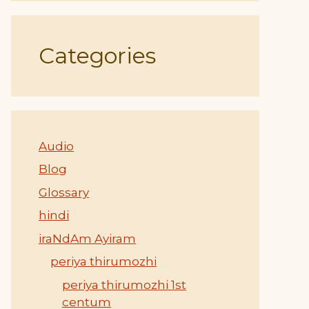
Categories
Audio
Blog
Glossary
hindi
iraNdAm Ayiram
periya thirumozhi
periya thirumozhi 1st
centum