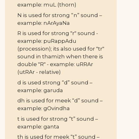
example: muL (thorn)
N is used for strong “n” sound –
example: nArAyaNa
R is used for strong "r" sound -
example: puRappAdu
(procession); its also used for "tr"
sound in thamizh when there is
double "R" - example: uRRAr
(utRAr - relative)
d is used strong “d” sound –
example: garuda
dh is used for meek “d” sound –
example: gOvindha
t is used for strong “t” sound –
example: ganta
th is used for meek “t” sound –