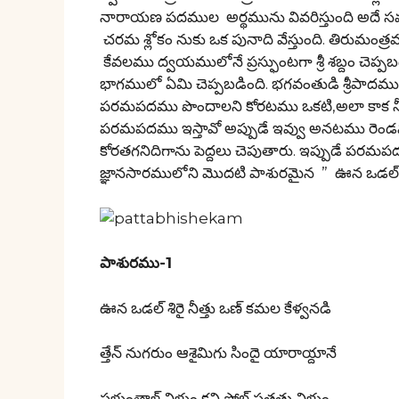
నారాయణ పదముల అర్థమును వివరిస్తుంది అదే స
చరమ శ్లోకం నుకు ఒక పునాది వేస్తుంది. తిరుమంత్
కేవలము ద్వయములోనే ప్రస్ఫుంటగా శ్రీ శబ్దం చెప
భాగములో ఏమి చెప్పబడింది. భగవంతుడి శ్రీపాదమ
పరమపదము పొందాలని కోరటము ఒకటి,అలా కాక నీ శ్ర
పరమపదము ఇస్తావో అప్పుడే ఇవ్వు అనటము రెండవ
కోరతగనిదిగాను పెద్దలు చెపుతారు. ఇప్పుడే పర
జ్ఞానసారములోని మొదటి పాశురమైన ” ఊన ఒడల్ శిర
పాశురము-1
ఊన ఒడల్ శిరై నీత్తు ఒణ్ కమల కేళ్వనడి
త్తేన్ నుగరుం ఆశైమిగు సిందై యారాయ్దానే
పళుంత్తాళ్ విళుం కని పోల్ పత్తత్తు విళుం