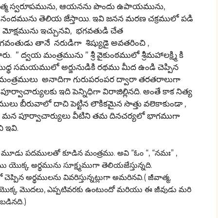
 పరమాత్మ స్వరూపమును, ఆయనను పొందు ఉపాయమును,
మును తెలియ జేస్తాయి. ఇవి జనన మరణ చక్రములో పడి
ి , మోక్షమును ఇచ్చునవి, భగవతుడి చేత
గవంతుడు తానే నరుడిగా శిష్యుడై అవతరించి ,
 ద్వయ మంత్రమును ” శ్రీ వైకుంఠములో శ్రీమహాలక్ష్మి కి
ధ్ధ సమయములో అర్జునుడికి రథము మీద ఉండి చెప్పిన
ు మంత్రములు అనాదిగా గురుపరంపర ద్వారా తరతరాలుగా
్వాచార్యులకు ఇది పెన్నిధిగా విరాజిల్లినది. అంతే కాక నిత్య
ీరువాలో దాచి పెట్టిన లౌకికమైన సొత్తు వలెకాకుండా ,
న పూర్వాచార్యులు వీటిని తమ దినచర్యలో భాగముగా
 ఇవి.
 మూడు పదములతో కూడిన మంత్రము. అవి “ఓం “, “నమః” ,
ొక్క అర్థమును సూక్ష్మముగా తెలియజేస్తున్నది.
న అర్థములను వివరిస్తున్నట్లుగా అమరినవి.( జీవాత్మ,
ం యొక్క మొదలు, ఎప్పటివరకు ఉంటుందో మరియు ఈ జీవుడు మరి
బడినది.)