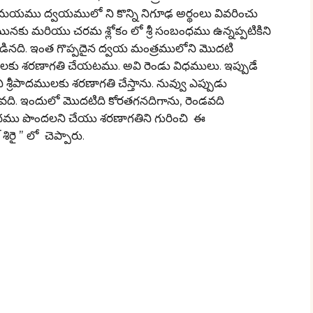
మయము ద్వయములో ని కొన్ని నిగూఢ అర్థంలు వివరించు
రమునకు మరియు చరమ శ్లోకం లో శ్రీ సంబంధము ఉన్నప్పటికిని
్పబడినది. ఇంత గొప్పదైన ద్వయ మంత్రములోని మొదటి
ులకు శరణాగతి చేయటము. అవి రెండు విధములు. ఇప్పుడే
ీపాదములకు శరణాగతి చేస్తాను. నువ్వు ఎప్పుడు
ది. ఇందులో మొదటిది కోరతగనదిగాను, రెండవది
మపదము పొందలని చేయు శరణాగతిని గురించి ఈ
ై ” లో చెప్పారు.