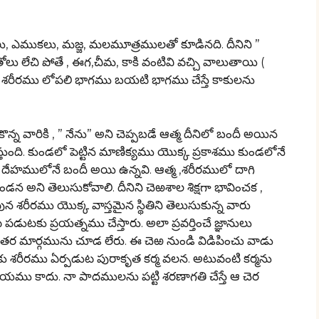
, ఎముకలు, మజ్జ, మలమూత్రములతో కూడినది. దీనిని ”
 లేచి పోతే , ఈగ,చీమ, కాకి వంటివి వచ్చి వాలుతాయి (
 శరీరము లోపలి భాగము బయటి భాగము చేస్తే కాకులను
న వారికి , ” నేను” అని చెప్పబడే ఆత్మ దీనిలో బందీ అయిన
ోస్తుంది. కుండలో పెట్టిన మాణిక్యము యొక్క ప్రకాశము కుండలోనే
దేహములోనే బందీ అయి ఉన్నవి. ఆత్మ ,శరీరములో దాగి
న అని తెలుసుకోవాలి. దీనిని చెఱశాల శిక్షగా భావించక ,
రీరము యొక్క వాస్తమైన స్థితిని తెలుసుకున్న వారు
ుటకు ప్రయత్నము చేస్తారు. అలా ప్రవర్తించే జ్ఞానులు
ర మార్గమును చూడ లేరు. ఈ చెఱ నుండి విడిపించు వాడు
ు శరీరము ఏర్పడుట పురాకృత కర్మ వలన. అటువంటి కర్మను
ాయము కాదు. నా పాదములను పట్టి శరణాగతి చేస్తే ఆ చెర