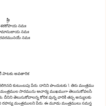
శ్రీః
తే శఠకోపాయ నమః
ే రామానుజాయ నమః
్ వరవరమునయే నమః
 పాటకు అవతారిక
ుటుంబపు పేరు. దానిని పొందుటకు 1. తిరు మంత్రము
 మంత్రముల సారమును ఆచార్య ముఖముగా తెలుసుకోవలసి
నిని తెలుసుకోవాలన్న కోరిక వున్న వారికి తప్ప అన్యులకు
ి రహస్య మంత్రములని పేరు. ఈ మూడు మంత్రములు సమస్త