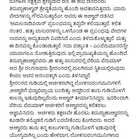
ರೋಹಿಣಿ ನಕ್ಷತ್ರದ ಶ್ರೇಷ್ಠವಾದ ದಿನ. ಈ ಶುಭ ದಿನದಂದು
ತಿರುಪ್ಪಾಣಾಳ್ವಾರ್ ಶ್ರೇಷ್ಠತೆಯನ್ನು ಹೊಂದಿ ಅವತಾರವಿತ್ತಿದರು. ಯಾರು
ವೇದಗಳನ್ನು ಗೌರವಿಸುತ್ತಾರೋ, ಅವರು ಈ ಆೞ್ವಾರ್ ರಚಿಸಿದ
‘ಅಮಲನಾದಿಪಿರಾನ್’ ಪ್ರಬಂಧವನ್ನು ತಪ್ಪದೇ ಕಲಿಯುತ್ತಾರೆ. ಕಲಿತ
ನಂತರ , ಹತ್ತು ಪಾಸುರಗಳನ್ನು ಒಳಗೊಂಡ ಈ ಪ್ರಬಂಧವು ವೇದಗಳ
ಸಾರವನ್ನು ಅದ್ಭುತವಾಗಿ ವಿವರಿಸಿದೆ ಎಂದು ತಿಳಿದುಕೊಳ್ಳುತ್ತಾರೆ. ಮತ್ತು
ಈ ದಿನವನ್ನು ಕೊಂಡಾಡುತ್ತಾರೆ. ಸದಾ ಪಶ್ಶಾಂತಿ – ಎಂಪೆರುಮಾನರನ್ನೇ
ಯಾವಾಗಲೂ ನೋಡುತ್ತಿರುವುದು ಇಲ್ಲಿ ಪ್ರಾಮುಖ್ಯತೆಯನ್ನು ಹೊಂದಿದೆ.
ತಿರುಪ್ಪಾಣಾೞ್ವಾರವರು ,ಈ ಹತ್ತು ಪಾಸುರದಲ್ಲಿ ಪೆರಿಯ ಪೆರುಮಾಳ್
ಆದ ಶ್ರೀ ರಂಗನಾಥರು ಶ್ರೀರಂಗದಲ್ಲಿ ಮಲಗಿರುವ ಸ್ಥಿತಿಯಲ್ಲಿರುವುದು
ಕೇವಲ ಅವರ ಆನಂದಕ್ಕಾಗಿ ಎಂದು ತಿಳಿಸಿದ್ದಾರೆ.
ಶ್ರೀರಂಗದ ಗುಡಿಯಲ್ಲಿ ಅರ್ಚಕರಾಗಿದ್ದ ಲೋಕಸಾರಂಗಮುನಿಗಳಿಗೆ
,ಆೞ್ವಾರಿಗೆ ಭಿನ್ನಾಭಿಪ್ರಾಯ ಬಂದಿತ್ತು. ಆದ್ದರಿಂದ ತಾನು ಗುಡಿಯೊಳಗೆ
ಕಾಲನ್ನು ಇಡುವುದಿಲ್ಲವೆಂದು ಆೞ್ವಾರ್ ತೀರ್ಮಾನಿಸಿದ್ದರು. ಇದರಿಂದಾಗಿ
ಪೆರಿಯ ಪೆರುಮಾಳ್ ಅರ್ಚಕರಿಗೆ ಆೞ್ವಾರರನ್ನು ಕರೆತರಲು
ಆಜ್ಞಾಪಿಸಿದರು . ಅರ್ಚಕರು ತಕ್ಷಣವೇ ಹೊರಟು ತಿರುಪ್ಪಾಣಾೞ್ವಾರರನ್ನು
ಕೂಡಲೇ ತನ್ನೊಡನೆ ಗುಡಿಗೆ ಬರಬೇಕೆಂದು ಕೋರಿದರು. ಆದರೆ
ಆೞ್ವಾರರು ತಾನು ತನ್ನ ಕಾಲುಗಳನ್ನು ಗುಡಿಯೊಳಗೆ ಇಡುವುದಕ್ಕೆ
ಯೋಗ್ಯವಾಗಿಲ್ಲ ಎಂದು ಹೇಳಿದಾಗ, ಲೋಕಸಾರಂಗಮುನಿಗಳಾದ