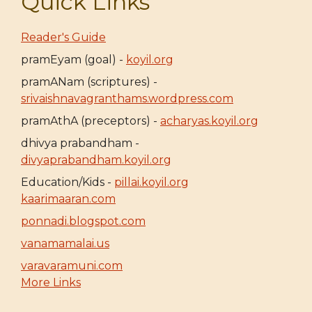
Quick Links
Reader's Guide
pramEyam (goal) -
koyil.org
pramANam (scriptures) -
srivaishnavagranthams.wordpress.com
pramAthA (preceptors) -
acharyas.koyil.org
dhivya prabandham -
divyaprabandham.koyil.org
Education/Kids -
pillai.koyil.org
kaarimaaran.com
ponnadi.blogspot.com
vanamamalai.us
varavaramuni.com
More Links