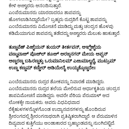
ಕೇಳಿ ಆೞ್ವಾರರು ಆನಂದಿಸುತ್ತಾರೆ.
ಎಂಪೆರುಮಾನರು ಯಾರದಾದರೂ ಶಾಪವನ್ನು
ಹೋಗಲಾಡಿಸಿದ್ದಾರೆಯೇ? ಬ್ರಹ್ಮರು ರುದ್ರರಿಗೆ ಕೊಟ್ಟ ಶಾಪವನ್ನು
ಎಂಬೆರುಮಾನರು ವಿಮೋಚನೆ ಮಾಡಿದ್ದು ಮತ್ತು ಚಂದ್ರನ ಹೊಳಪು
ಕಡಿಮೆಯಾಗುವ ಶಾಪವನ್ನು ತಡೆದದ್ದು ಆೞ್ವಾರರು ಮೆಲುಕು ಹಾಕುತ್ತಾರೆ.
ತುಣ್ಡವೆಣ್ ಪಿಱೈಯನ್ ತುಯರ್ ತೀರ್ತವನ್, ಅಞ್ಜಿಱೈಯ
ವಣ್ಡುವಾೞ್ ಪೊೞಿಲ್ ಶೂೞ್ ಅರಙ್ಗನಗರ್ ಮೇಯ ಅಪ್ಪನ್
ಅಣ್ಡರಣ್ಡ ಬಹಿರಣ್ಡತ್ತು ಒರುಮಾನಿಲಮ್ ಎೞುಮಾಲ್ವರೈ, ಮುಟ್ರುಮ್
ಉಣ್ಡ ಕಣ್ಡಮ್ ಕಣ್ಡೀರ್ ಅಡಿಯೇನೈ ಉಯ್ಯಕ್ಕೊಣ್ಡದೇ॥
ಎಂಬೆರುಮಾನರು ರುದ್ರರ ಶೋಕವನ್ನು ನಿವಾರಣೆ ಮಾಡಿದ್ದರು.
ಎಂಬೆರುಮಾನರು ರುದ್ರರ ತಲೆಯ ಮೇಲಿರುವ ಅರ್ಧಾಕೃತಿಯ ಚಂದ್ರನ
ಶಾಪವಿಮೋಚನೆ ಮಾಡಿದ್ದರು. ಅವರೇ ಪೆರಿಯ ಪೆರುಮಾಳ್ ಆದ
ಲೋಕಕ್ಕೇ ನಾಯಕರು. ಅವರು ವಿಧವಿಧವಾದ
ರೆಕ್ಕೆಹುಳಗಳನ್ನೊಳಗೊಂಡ ಉದ್ಯಾನವನಗಳನ್ನು ಹೊಂದಿರುವ
ಶ್ರೀರಂಗದಲ್ಲಿ ಶ್ರೀರಂಗನಾಥರಾಗಿ ಪ್ರತಿಷ್ಠಿತರಾಗಿದ್ದಾರೆ. ಆ ಪೆರುಮಾಳಿನ
ದಿವ್ಯವಾದ ಕುತ್ತಿಗೆಯು ಅಂಡಾಕಾರದ ಬ್ರಹ್ಮಾಂಡವನ್ನು ನುಂಗಿಬಿಟ್ಟಿದೆ.