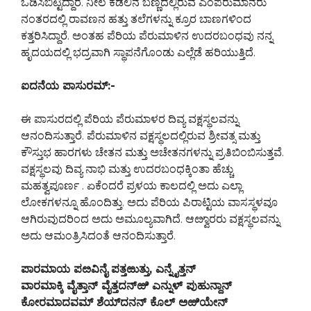
ಓಡಿಸಿಬಿಟ್ಟಿದ್ದಾರೆ. ನೀಲ ಕಡಲಿನ ಬಣ್ಣದಲ್ಲಿರುವ ಎಂಪೆರುಮಾನರು
ನಂತರದಲ್ಲಿ ರಾವಣನ ಹತ್ತು ತಲೆಗಳನ್ನು ಕ್ರೂರ ಬಾಣಗಳಿಂದ
ಕತ್ತರಿಸಿದ್ದಾರೆ. ಅಂತಹ ಪೆರಿಯ ಪೆರುಮಾಳಿನ ಉದರಬಂಧವು ನನ್ನ
ಹೃದಯದಲ್ಲಿ ಭದ್ರವಾಗಿ ಸ್ಥಾಪನೆಗೊಂಡು ಎಲ್ಲೆಡೆ ಹರಿಯುತ್ತಿದೆ.
ಐದನೆಯ ಪಾಸುರಮ್:-
ಈ ಪಾಸುರದಲ್ಲಿ ಪೆರಿಯ ಪೆರುಮಾಳರ ದಿವ್ಯ ವಕ್ಷಸ್ಥಲವನ್ನು
ಆನಂದಿಸುತ್ತಾರೆ. ಪೆರುಮಾಳಿನ ವಕ್ಷಸ್ಥಲದಲ್ಲಿರುವ ಶ್ರೀವತ್ಸ ಮತ್ತು
ಕೌಸ್ತುಭ ಹಾರಗಳು ಚೇತನ ಮತ್ತು ಅಚೇತನಗಳನ್ನು ಪ್ರತಿಬಿಂಬಿಸುತ್ತವೆ.
ವಕ್ಷಸ್ಥಲವು ದಿವ್ಯ ನಾಭಿ ಮತ್ತು ಉದರಬಂಧಕ್ಕಿಂತಾ ಹೆಚ್ಚು
ಮಹತ್ವಪೂರ್ಣ . ಏಕೆಂದರೆ ಪ್ರಳಯ ಕಾಲದಲ್ಲಿ ಅದು ಎಲ್ಲಾ
ಲೋಕಗಳನ್ನೂ ಹೊಂದಿತ್ತು. ಅದು ಪೆರಿಯ ಪಿರಾಟ್ಟಿಯ ವಾಸಸ್ಥಳವೂ
ಆಗಿರುವುದರಿಂದ ಅದು ಅಮೂಲ್ಯವಾಗಿದೆ. ಆೞ್ವಾರರು ವಕ್ಷಸ್ಥಲವನ್ನು
ಅದು ಆಮಂತ್ರಿಸಿದಂತೆ ಆನಂದಿಸುತ್ತಾರೆ.
ಪಾರಮಾಯ ಪೞವಿನೈ ಪತ್ತಱುತ್ತು, ಎನ್ನೈತ್ತನ್
ವಾರಮಾಕ್ಕಿ ವೈತ್ತಾನ್ ವೈತ್ತದನ್‍ಱಿ ಎನ್ನುಳ್ ಪುಹುನ್ದಾನ್
ಕೋರಮಾದವಮ್ ಶೆಯ್‍ದನನ್ ಕೊಲ್ ಅಱಿಯೇನ್