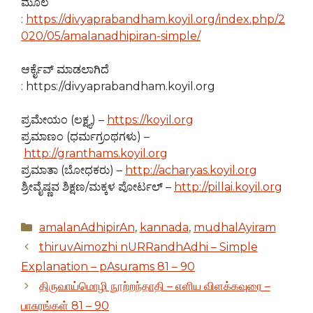
ಮೂಲ
:
https://divyaprabandham.koyil.org/index.php/2
020/05/amalanadhipiran-simple/
ಆರ್ಕೈವ್ ಮಾಡಲಾಗಿದೆ
: https://divyaprabandham.koyil.org
ಪ್ರಮೇಯಂ (ಲಕ್ಷ್ಯ) –
https://koyil.org
ಪ್ರಮಾಣಂ (ಧರ್ಮಗ್ರಂಥಗಳು) –
http://granthams.koyil.org
ಪ್ರಮಾತಾ (ಬೋಧಕರು) –
http://acharyas.koyil.org
ಶ್ರೀವೈಷ್ಣವ ಶಿಕ್ಷಣ/ಮಕ್ಕಳ ಪೋರ್ಟಲ್ –
http://pillai.koyil.org
Categories
amalanAdhipirAn
,
kannada
,
mudhalAyiram
thiruvAimozhi nURRandhAdhi – Simple
Explanation – pAsurams 81 – 90
திருவாய்மொழி நூற்றந்தாதி – எளிய விளக்கவுரை –
பாசுரங்கள் 81 – 90