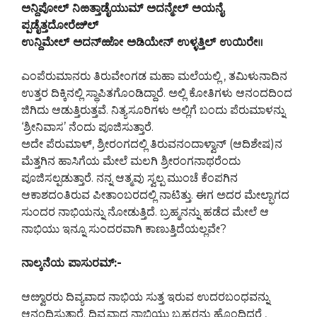
ಅನ್ದಿಪೋಲ್ ನಿಱತ್ತಾಡೈಯುಮ್ ಅದನ್ಮೇಲ್ ಅಯನೈ
ಪ್ಪಡೈತ್ತದೋರೆೞಿಲ್
ಉನ್ದಿಮೇಲ್ ಅದನ್‍ಱೋ ಅಡಿಯೇನ್ ಉಳ್ಳತ್ತಿಲ್ ಉಯಿರೇ॥
ಎಂಪೆರುಮಾನರು ತಿರುವೇಂಗಡ ಮಹಾ ಮಲೆಯಲ್ಲಿ , ತಮಿಳುನಾದಿನ
ಉತ್ತರ ದಿಕ್ಕಿನಲ್ಲಿ ಸ್ಥಾಪಿತಗೊಂಡಿದ್ದಾರೆ. ಅಲ್ಲಿ ಕೋತಿಗಳು ಆನಂದದಿಂದ
ಜಿಗಿದು ಆಡುತ್ತಿರುತ್ತವೆ. ನಿತ್ಯಸೂರಿಗಳು ಅಲ್ಲಿಗೆ ಬಂದು ಪೆರುಮಾಳನ್ನು
‘ಶ್ರೀನಿವಾಸ’ ನೆಂದು ಪೂಜಿಸುತ್ತಾರೆ.
ಅದೇ ಪೆರುಮಾಳ್, ಶ್ರೀರಂಗದಲ್ಲಿ ತಿರುವನಂದಾಳ್ವಾನ್ (ಆದಿಶೇಷ)ನ
ಮೆತ್ತಗಿನ ಹಾಸಿಗೆಯ ಮೇಲೆ ಮಲಗಿ ಶ್ರೀರಂಗನಾಥರೆಂದು
ಪೂಜಿಸಲ್ಪಡುತ್ತಾರೆ. ನನ್ನ ಆತ್ಮವು ಸ್ವಲ್ಪ ಮುಂಚೆ ಕೆಂಪಗಿನ
ಆಕಾಶದಂತಿರುವ ಪೀತಾಂಬರದಲ್ಲಿ ನಾಟಿತ್ತು. ಈಗ ಅದರ ಮೇಲ್ಭಾಗದ
ಸುಂದರ ನಾಭಿಯನ್ನು ನೋಡುತ್ತಿದೆ. ಬ್ರಹ್ಮನನ್ನು ಹಡೆದ ಮೇಲೆ ಆ
ನಾಭಿಯು ಇನ್ನೂ ಸುಂದರವಾಗಿ ಕಾಣುತ್ತಿದೆಯಲ್ಲವೇ?
ನಾಲ್ಕನೆಯ ಪಾಸುರಮ್:-
ಆೞ್ವಾರರು ದಿವ್ಯವಾದ ನಾಭಿಯ ಸುತ್ತ ಇರುವ ಉದರಬಂಧವನ್ನು
ಆನಂದಿಸುತ್ತಾರೆ. ದಿವ್ಯವಾದ ನಾಭಿಯು ಬ್ರಹ್ಮರನ್ನು ಹೊಂದಿದ್ದರೆ ,