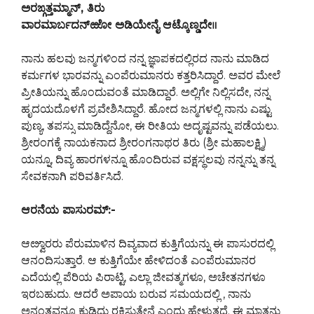
ಅರಙ್ಗತ್ತಮ್ಮಾನ್, ತಿರು
ವಾರಮಾರ್ಬದನ್‍ಱೋ ಅಡಿಯೇನೈ ಆಟ್ಕೊಣ್ಡದೇ॥
ನಾನು ಹಲವು ಜನ್ಮಗಳಿಂದ ನನ್ನ ಜ್ಞಾಪಕದಲ್ಲಿರದ ನಾನು ಮಾಡಿದ
ಕರ್ಮಗಳ ಭಾರವನ್ನು ಎಂಪೆರುಮಾನರು ಕತ್ತರಿಸಿದ್ದಾರೆ. ಅವರ ಮೇಲೆ
ಪ್ರೀತಿಯನ್ನು ಹೊಂದುವಂತೆ ಮಾಡಿದ್ದಾರೆ. ಅಲ್ಲಿಗೇ ನಿಲ್ಲಿಸದೇ, ನನ್ನ
ಹೃದಯದೊಳಗೆ ಪ್ರವೇಶಿಸಿದ್ದಾರೆ. ಹೋದ ಜನ್ಮಗಳಲ್ಲಿ ನಾನು ಎಷ್ಟು
ಪುಣ್ಯ, ತಪಸ್ಸು ಮಾಡಿದ್ದೆನೋ, ಈ ರೀತಿಯ ಅದೃಷ್ಟವನ್ನು ಪಡೆಯಲು.
ಶ್ರೀರಂಗಕ್ಕೆ ನಾಯಕನಾದ ಶ್ರೀರಂಗನಾಥರ ತಿರು (ಶ್ರೀ ಮಹಾಲಕ್ಷ್ಮಿ)
ಯನ್ನೂ, ದಿವ್ಯ ಹಾರಗಳನ್ನೂ ಹೊಂದಿರುವ ವಕ್ಷಸ್ಥಲವು ನನ್ನನ್ನು ತನ್ನ
ಸೇವಕನಾಗಿ ಪರಿವರ್ತಿಸಿದೆ.
ಆರನೆಯ ಪಾಸುರಮ್:-
ಆೞ್ವಾರರು ಪೆರುಮಾಳಿನ ದಿವ್ಯವಾದ ಕುತ್ತಿಗೆಯನ್ನು ಈ ಪಾಸುರದಲ್ಲಿ
ಆನಂದಿಸುತ್ತಾರೆ. ಆ ಕುತ್ತಿಗೆಯೇ ಹೇಳಿದಂತೆ ಎಂಪೆರುಮಾನರ
ಎದೆಯಲ್ಲಿ ಪೆರಿಯ ಪಿರಾಟ್ಟಿ, ಎಲ್ಲಾ ಜೀವತ್ಮಗಳೂ, ಅಚೇತನಗಳೂ
ಇರಬಹುದು. ಆದರೆ ಅಪಾಯ ಬರುವ ಸಮಯದಲ್ಲಿ , ನಾನು
ಅನಂತವನ್ನೂ ಕುಡಿದು ರಕ್ಷಿಸುತ್ತೇನೆ ಎಂದು ಹೇಳುತ್ತದೆ. ಈ ಮಾತನ್ನು