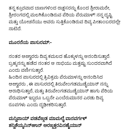
ತನ್ನ ಕ್ರೂರವಾದ ಬಾಣಗಳಿಂದ ರಾಕ್ಷಸರನ್ನು ಕೊಂದ ಶ್ರೀರಾಮರೇ,
ಶ್ರೀರಂಗದಲ್ಲಿ ಮಲಗಿಕೊಂಡಿರುವ ಪೆರಿಯ ಪೆರುಮಾಳ್! ನನ್ನ ದೃಷ್ಟಿ
ಮತ್ತು ಯೋಚನೆಯು ಅವರು ಸುತ್ತಿಕೊಂಡಿರುವ ದಿವ್ಯ ಪೀತಾಂಬರದಲ್ಲೇ
ನಾಟಿದೆ.
ಮೂರನೆಯ ಪಾಸುರಮ್:-
ನಂತರ ಆೞ್ವಾರರು ದಿವ್ಯ ಕಮಲದ ಹೊಕ್ಕುಳನ್ನು ಆನಂದಿಸುತ್ತಾರೆ.
ಬ್ರಹ್ಮನನ್ನು ಹಡೆದ ನಂತರ ಆ ನಾಭಿಯು ಮತ್ತಷ್ಟು ಸುಂದರವಾಗಿದೆ
ಎಂದು ವರ್ಣಿಸುತ್ತಾರೆ.
ಹಿಂದಿನ ಪಾಸುರದಲ್ಲಿ ತ್ರಿವಿಕ್ರಮ ಪೆರುಮಾಳನ್ನು ಆನಂದಿಸಿದ
ಆೞ್ವಾರರು , ಈ ಪಾಸುರದಲ್ಲಿ ತಿರುವೇಂಗಡಮುಡೈಯಾನ್ ನನ್ನು
ಆರಾಧಿಸುತ್ತಾರೆ, ಮತ್ತು ತಿರುವೇಂಗಡಮುಡೈಯಾನ್ ಹಾಗು ಪೆರಿಯ
ಪೆರುಮಾಳ್ ಇಬ್ಬರೂ ಒಬ್ಬನೇ ಎಂಬೆರುಮಾನರ ಎರಡು ದಿವ್ಯ
ರೂಪಗಳು ಎಂದು ದೃಢೀಕರಿಸುತ್ತಾರೆ.
ಮನ್ದಿಪಾಯ್ ವಡವೆಙ್ಗಡ ಮಾಮಲೈ ವಾನವರ್ಗಳ್
ಶನ್ದಿಶೆಯ್ಯನಿನ್‍ಱಾನ್ ಅರಙ್ಗತ್ತರವಿನಣೈಯಾನ್