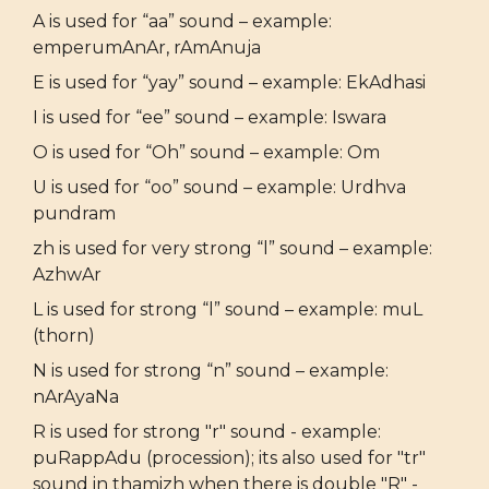
A is used for “aa” sound – example:
emperumAnAr, rAmAnuja
E is used for “yay” sound – example: EkAdhasi
I is used for “ee” sound – example: Iswara
O is used for “Oh” sound – example: Om
U is used for “oo” sound – example: Urdhva
pundram
zh is used for very strong “l” sound – example:
AzhwAr
L is used for strong “l” sound – example: muL
(thorn)
N is used for strong “n” sound – example:
nArAyaNa
R is used for strong "r" sound - example:
puRappAdu (procession); its also used for "tr"
sound in thamizh when there is double "R" -