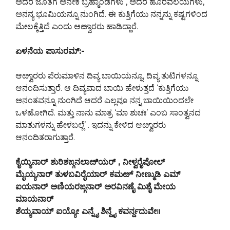
ಅದರ ಜೊತೆಗೆ ಅನೇಕ ಬ್ರಹ್ಮಾಂಡಗಳು , ಅದರ ಹೊರವಲಯಗಳು,
ಅನನ್ಯ ಭೂಮಿಯನ್ನೂ ನುಂಗಿದೆ. ಈ ಕುತ್ತಿಗೆಯು ನನ್ನನ್ನು ಕಷ್ಟಗಳಿಂದ
ಮೇಲಕ್ಕೆತ್ತಿದೆ ಎಂದು ಆೞ್ವಾರರು ಹಾಡಿದ್ದಾರೆ.
ಏಳನೆಯ ಪಾಸುರಮ್:-
ಆೞ್ವಾರರು ಪೆರುಮಾಳಿನ ದಿವ್ಯ ಬಾಯಿಯನ್ನೂ, ದಿವ್ಯ ತುಟಿಗಳನ್ನೂ
ಆನಂದಿಸುತ್ತಾರೆ. ಆ ದಿವ್ಯವಾದ ಬಾಯಿ ಹೇಳುತ್ತದೆ ‘ಕುತ್ತಿಗೆಯು
ಅನಂತವನ್ನೂ ನುಂಗಿದೆ ಆದರೆ ಎಲ್ಲವೂ ನನ್ನ ಬಾಯಿಯಿಂದಲೇ
ಒಳಹೋಗಿದೆ. ಮತ್ತು ನಾನು ಮಾತ್ರ ‘ಮಾ ಶುಚಃ’ ಎಂಬ ಸಾಂತ್ವನದ
ಮಾತುಗಳನ್ನು ಹೇಳಬಲ್ಲೆ’ . ಇದನ್ನು ಕೇಳಿದ ಆೞ್ವಾರರು
ಆನಂದಿತರಾಗುತ್ತಾರೆ.
ಕೈಯ್ಯಿನಾರ್ ಶುರಿಶಙ್ಗನಲಾೞಿಯರ್ , ನೀಳ್ವರೈಪೋಲ್
ಮೈಯ್ಯನಾರ್ ತುಳಬವಿರೈಯಾರ್ ಕಮೞ್ ನೀಣ್ಮುಡಿ ಎಮ್
ಐಯನಾರ್ ಅಣಿಯರಙ್ಗನಾರ್ ಅರವಿನಣೈ ಮಿಶೈ ಮೇಯ
ಮಾಯನಾರ್
ಶೆಯ್ಯವಾಯ್ ಐಯ್ಯೋ ಎನ್ನೈ ಶಿನ್ದೈ ಕವರ್ನ್ದದುವೇ॥