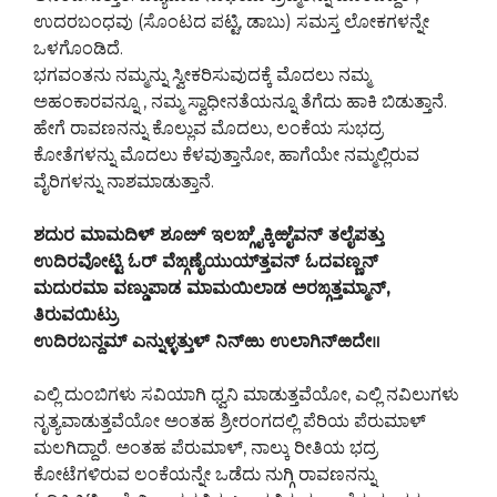
ಉದರಬಂಧವು (ಸೊಂಟದ ಪಟ್ಟಿ, ಡಾಬು) ಸಮಸ್ತ ಲೋಕಗಳನ್ನೇ
ಒಳಗೊಂಡಿದೆ.
ಭಗವಂತನು ನಮ್ಮನ್ನು ಸ್ವೀಕರಿಸುವುದಕ್ಕೆ ಮೊದಲು ನಮ್ಮ
ಅಹಂಕಾರವನ್ನೂ , ನಮ್ಮ ಸ್ವಾಧೀನತೆಯನ್ನೂ ತೆಗೆದು ಹಾಕಿ ಬಿಡುತ್ತಾನೆ.
ಹೇಗೆ ರಾವಣನನ್ನು ಕೊಲ್ಲುವ ಮೊದಲು, ಲಂಕೆಯ ಸುಭದ್ರ
ಕೋತೆಗಳನ್ನು ಮೊದಲು ಕೆಳವುತ್ತಾನೋ, ಹಾಗೆಯೇ ನಮ್ಮಲ್ಲಿರುವ
ವೈರಿಗಳನ್ನು ನಾಶಮಾಡುತ್ತಾನೆ.
ಶದುರ ಮಾಮದಿಳ್ ಶೂೞ್ ಇಲಙ್ಗೈಕ್ಕಿಱೈವನ್ ತಲೈಪತ್ತು
ಉದಿರವೋಟ್ಟಿ ಓರ್ ವೆಙ್ಗಣೈಯುಯ್‍ತ್ತವನ್ ಓದವಣ್ಣನ್
ಮದುರಮಾ ವಣ್ಡುಪಾಡ ಮಾಮಯಿಲಾಡ ಅರಙ್ಗತ್ತಮ್ಮಾನ್,
ತಿರುವಯಿಟ್ರು
ಉದಿರಬನ್ದಮ್ ಎನ್ನುಳ್ಳತ್ತುಳ್ ನಿನ್‍ಱು ಉಲಾಗಿನ್‍ಱದೇ॥
ಎಲ್ಲಿ ದುಂಬಿಗಳು ಸವಿಯಾಗಿ ಧ್ವನಿ ಮಾಡುತ್ತವೆಯೋ, ಎಲ್ಲಿ ನವಿಲುಗಳು
ನೃತ್ಯವಾಡುತ್ತವೆಯೋ ಅಂತಹ ಶ್ರೀರಂಗದಲ್ಲಿ ಪೆರಿಯ ಪೆರುಮಾಳ್
ಮಲಗಿದ್ದಾರೆ. ಅಂತಹ ಪೆರುಮಾಳ್, ನಾಲ್ಕು ರೀತಿಯ ಭದ್ರ
ಕೋಟೆಗಳಿರುವ ಲಂಕೆಯನ್ನೇ ಒಡೆದು ನುಗ್ಗಿ ರಾವಣನನ್ನು