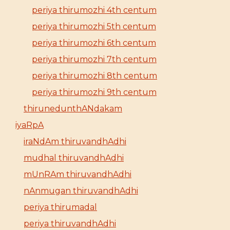
periya thirumozhi 4th centum
periya thirumozhi 5th centum
periya thirumozhi 6th centum
periya thirumozhi 7th centum
periya thirumozhi 8th centum
periya thirumozhi 9th centum
thirunedunthANdakam
iyaRpA
iraNdAm thiruvandhAdhi
mudhal thiruvandhAdhi
mUnRAm thiruvandhAdhi
nAnmugan thiruvandhAdhi
periya thirumadal
periya thiruvandhAdhi