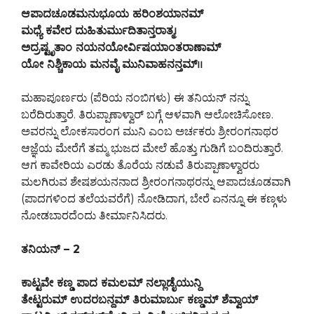
ಆಪಾದಚೂಡಮನುಭೂಯ ಹರಿಂಶಯಾನಮ್
ಮಧ್ಯೆ ಕವೇರ ದುಹಿತುರ್ಮುದಿತಾನ್ತರಾತ್ಮ।
ಅದ್ರಷ್ಟೃತಾಂ ನಯನಯೋರ್ವಿಷಯಾಂತರಾಣಾಮ್
ಯೋ ನಿಶ್ಚಿಕಾಯ ಮನವೈ ಮುನಿವಾಹನನ್ತಮ್।।
ಮಹಾಪೂರ್ಣರು (ಪೆರಿಯ ನಂಬಿಗಳು) ಈ ತನಿಯನ್ ನನ್ನು
ಬರೆದಿರುತ್ತಾರೆ. ತಿರುಪ್ಪಾಣಾಳ್ವಾರ್ ಬಗ್ಗೆ ಆಳವಾಗಿ ಆಲೋಚಿಸೋಣ.
ಅವರನ್ನು ಲೋಕಸಾರಂಗ ಮುನಿ ಎಂಬ ಅರ್ಚಕರು ಶ್ರೀರಂಗನಾಥರ
ಆಜ್ಞೆಯ ಮೇರೆಗೆ ತಮ್ಮ ಭುಜದ ಮೇಲೆ ಹೊತ್ತು ಗುಡಿಗೆ ಬಂದಿರುತ್ತಾರೆ.
ಆಗ ಕಾವೇರಿಯ ಎರಡು ತೊರೆಯ ನಡುವೆ ತಿರುಪ್ಪಾಣಾಳ್ವಾರರು
ಮಲಗಿರುವ ಶೇಷಶಯನನಾದ ಶ್ರೀರಂಗನಾಥರನ್ನು ಆಪಾದಚೂಡವಾಗಿ
(ಪಾದಗಳಿಂದ ತಲೆಯವರೆಗೆ) ನೋಡಿದಾಗ, ಬೇರೆ ಏನನ್ನೂ ಈ ಕಣ್ಗಳು
ನೋಡಬಾರದೆಂದು ತೀರ್ಮಾನಿಸಿದರು.
ತನಿಯನ್ – 2
ಕಾಟ್ಟವೇ ಕಣ್ಡ ಪಾದ ಕಮಲಮ್ ನಲ್ಲಾಡೈಯುನ್ದಿ
ತೇಟ್ಟರುಮ್ ಉದರಬನ್ದಮ್ ತಿರುಮಾರ್ಬು ಕಣ್ಡಮ್ ಶೆವ್ವಾಯ್