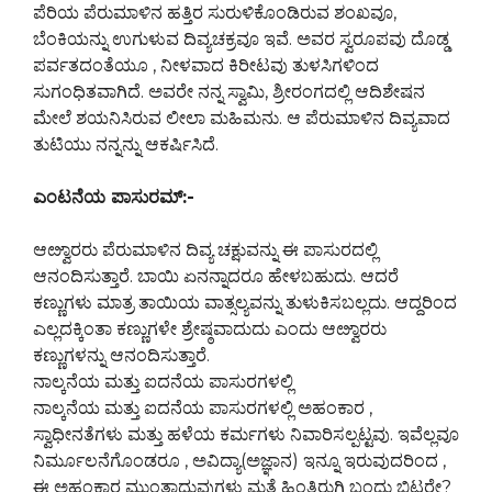
ಪೆರಿಯ ಪೆರುಮಾಳಿನ ಹತ್ತಿರ ಸುರುಳಿಕೊಂಡಿರುವ ಶಂಖವೂ,
ಬೆಂಕಿಯನ್ನು ಉಗುಳುವ ದಿವ್ಯಚಕ್ರವೂ ಇವೆ. ಅವರ ಸ್ವರೂಪವು ದೊಡ್ಡ
ಪರ್ವತದಂತೆಯೂ , ನೀಳವಾದ ಕಿರೀಟವು ತುಳಸಿಗಳಿಂದ
ಸುಗಂಧಿತವಾಗಿದೆ. ಅವರೇ ನನ್ನ ಸ್ವಾಮಿ, ಶ್ರೀರಂಗದಲ್ಲಿ ಆದಿಶೇಷನ
ಮೇಲೆ ಶಯನಿಸಿರುವ ಲೀಲಾ ಮಹಿಮನು. ಆ ಪೆರುಮಾಳಿನ ದಿವ್ಯವಾದ
ತುಟಿಯು ನನ್ನನ್ನು ಆಕರ್ಷಿಸಿದೆ.
ಎಂಟನೆಯ ಪಾಸುರಮ್:-
ಆೞ್ವಾರರು ಪೆರುಮಾಳಿನ ದಿವ್ಯ ಚಕ್ಷುವನ್ನು ಈ ಪಾಸುರದಲ್ಲಿ
ಆನಂದಿಸುತ್ತಾರೆ. ಬಾಯಿ ಏನನ್ನಾದರೂ ಹೇಳಬಹುದು. ಆದರೆ
ಕಣ್ಣುಗಳು ಮಾತ್ರ ತಾಯಿಯ ವಾತ್ಸಲ್ಯವನ್ನು ತುಳುಕಿಸಬಲ್ಲದು. ಆದ್ದರಿಂದ
ಎಲ್ಲದಕ್ಕಿಂತಾ ಕಣ್ಣುಗಳೇ ಶ್ರೇಷ್ಠವಾದುದು ಎಂದು ಆೞ್ವಾರರು
ಕಣ್ಣುಗಳನ್ನು ಆನಂದಿಸುತ್ತಾರೆ.
ನಾಲ್ಕನೆಯ ಮತ್ತು ಐದನೆಯ ಪಾಸುರಗಳಲ್ಲಿ
ನಾಲ್ಕನೆಯ ಮತ್ತು ಐದನೆಯ ಪಾಸುರಗಳಲ್ಲಿ ಅಹಂಕಾರ ,
ಸ್ವಾಧೀನತೆಗಳು ಮತ್ತು ಹಳೆಯ ಕರ್ಮಗಳು ನಿವಾರಿಸಲ್ಪಟ್ಟವು. ಇವೆಲ್ಲವೂ
ನಿರ್ಮೂಲನೆಗೊಂಡರೂ , ಅವಿದ್ಯಾ(ಅಜ್ಞಾನ) ಇನ್ನೂ ಇರುವುದರಿಂದ ,
ಈ ಅಹಂಕಾರ ಮುಂತಾದುವುಗಳು ಮತ್ತೆ ಹಿಂತಿರುಗಿ ಬಂದು ಬಿಟ್ಟರೇ?