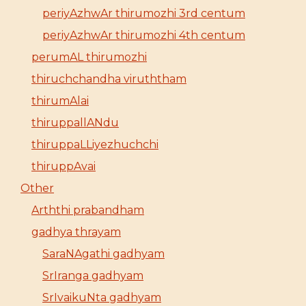
periyAzhwAr thirumozhi 3rd centum
periyAzhwAr thirumozhi 4th centum
perumAL thirumozhi
thiruchchandha viruththam
thirumAlai
thiruppallANdu
thiruppaLLiyezhuchchi
thiruppAvai
Other
Arththi prabandham
gadhya thrayam
SaraNAgathi gadhyam
SrIranga gadhyam
SrIvaikuNta gadhyam