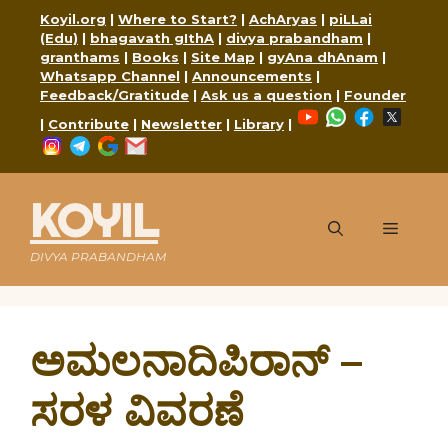
Skip
Koyil.org
|
Where to Start?
|
AchAryas
|
piLLai
to
(Edu)
|
bhagavath gIthA
|
divya prabandham
|
content
granthams
|
Books
|
Site Map
|
gyAna dhAnam
|
Whatsapp Channel
|
Announcements
|
Feedback/Gratitude
|
Ask us a question
|
Founder
YouTube
WhatsApp
Faceboo
X
|
Contribute
|
Newsletter
|
Library
|
Instagram
Telegram
Google
Mail
KOYIL
Menu
DIVYA PRABANDHAM
ಅಮಲನಾದಿಪಿರಾನ್ –
ಸರಳ ವಿವರಣೆ