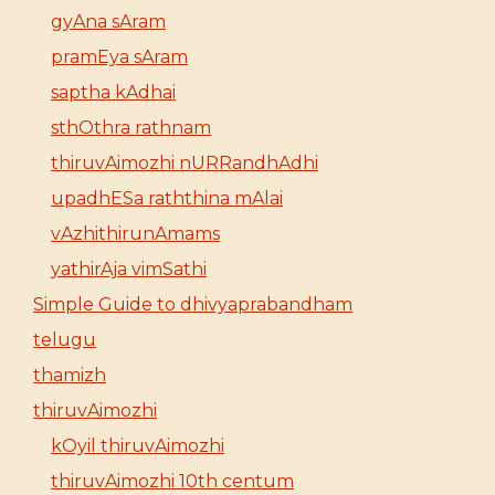
gyAna sAram
pramEya sAram
saptha kAdhai
sthOthra rathnam
thiruvAimozhi nURRandhAdhi
upadhESa raththina mAlai
vAzhithirunAmams
yathirAja vimSathi
Simple Guide to dhivyaprabandham
telugu
thamizh
thiruvAimozhi
kOyil thiruvAimozhi
thiruvAimozhi 10th centum