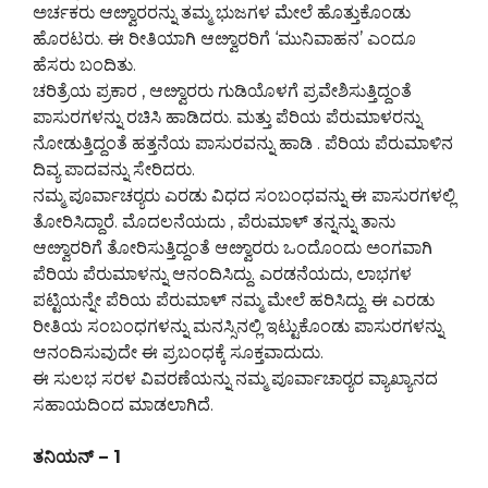
ಅರ್ಚಕರು ಆೞ್ವಾರರನ್ನು ತಮ್ಮ ಭುಜಗಳ ಮೇಲೆ ಹೊತ್ತುಕೊಂಡು
ಹೊರಟರು. ಈ ರೀತಿಯಾಗಿ ಆೞ್ವಾರರಿಗೆ ‘ಮುನಿವಾಹನ’ ಎಂದೂ
ಹೆಸರು ಬಂದಿತು.
ಚರಿತ್ರೆಯ ಪ್ರಕಾರ , ಆೞ್ವಾರರು ಗುಡಿಯೊಳಗೆ ಪ್ರವೇಶಿಸುತ್ತಿದ್ದಂತೆ
ಪಾಸುರಗಳನ್ನು ರಚಿಸಿ ಹಾಡಿದರು. ಮತ್ತು ಪೆರಿಯ ಪೆರುಮಾಳರನ್ನು
ನೋಡುತ್ತಿದ್ದಂತೆ ಹತ್ತನೆಯ ಪಾಸುರವನ್ನು ಹಾಡಿ . ಪೆರಿಯ ಪೆರುಮಾಳಿನ
ದಿವ್ಯ ಪಾದವನ್ನು ಸೇರಿದರು.
ನಮ್ಮ ಪೂರ್ವಾಚರ್‍ಯರು ಎರಡು ವಿಧದ ಸಂಬಂಧವನ್ನು ಈ ಪಾಸುರಗಳಲ್ಲಿ
ತೋರಿಸಿದ್ದಾರೆ. ಮೊದಲನೆಯದು , ಪೆರುಮಾಳ್ ತನ್ನನ್ನು ತಾನು
ಆೞ್ವಾರರಿಗೆ ತೋರಿಸುತ್ತಿದ್ದಂತೆ ಆೞ್ವಾರರು ಒಂದೊಂದು ಅಂಗವಾಗಿ
ಪೆರಿಯ ಪೆರುಮಾಳನ್ನು ಆನಂದಿಸಿದ್ದು. ಎರಡನೆಯದು, ಲಾಭಗಳ
ಪಟ್ಟಿಯನ್ನೇ ಪೆರಿಯ ಪೆರುಮಾಳ್ ನಮ್ಮ ಮೇಲೆ ಹರಿಸಿದ್ದು. ಈ ಎರಡು
ರೀತಿಯ ಸಂಬಂಧಗಳನ್ನು ಮನಸ್ಸಿನಲ್ಲಿ ಇಟ್ಟುಕೊಂಡು ಪಾಸುರಗಳನ್ನು
ಆನಂದಿಸುವುದೇ ಈ ಪ್ರಬಂಧಕ್ಕೆ ಸೂಕ್ತವಾದುದು.
ಈ ಸುಲಭ ಸರಳ ವಿವರಣೆಯನ್ನು ನಮ್ಮ ಪೂರ್ವಾಚಾರ್‍ಯರ ವ್ಯಾಖ್ಯಾನದ
ಸಹಾಯದಿಂದ ಮಾಡಲಾಗಿದೆ.
ತನಿಯನ್ – 1