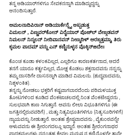
ತನ್ನ ಅಡಿಯಾರ್‌ಗಳಿಗೂ ಸೇವಕನನ್ನಾಗಿ ಮಾಡಿದ್ದುದ್ದನ್ನು
ಆನಂದಿಸುತ್ತಾರೆ.
ಅಮಲನಾದಿಪಿರಾನ್ ಅಡಿಯಾರ್ಕೆನ್ನೈ ಆಟ್ಪಡುತ್ತ
ವಿಮಲನ್ , ವಿಣ್ಣವರ್‌ಕೋನ್ ವಿರೈಯಾರ್ ಪೊೞಿಲ್ ವೇಙ್ಗಡವನ್
ನಿಮಲನ್ ನಿನ್ಮಲನ್ ನೀದಿವಾನವನ್ ನೀಣ್ಮದಿಳ್ ಅರಙ್ಗತ್ತಮ್ಮಾ, ತಿರು
ಕ್ಕಮಲ ಪಾದಮ್ ವನ್ದು ಎನ್ ಕಣ್ಣಿನುಳ್ಳನ ವೊಕ್ಕಿನ್‌ಱದೇ॥
ಕೊಂಚ ಕೂಡಾ ಕಳಂಕವಿಲ್ಲದ, ಎಲ್ಲರಿಗೂ ಕಾರಣಕರ್ತನಾದ, ಆದರೆ
ತನಗೆ ಯಾರೂ ಕರ್ತೃವಿಲ್ಲದ, ಮೋಕ್ಷ ಕೊಡಲು ಶಕ್ತನಾದವನು ನನ್ನನ್ನು
ತಮ್ಮ ದಾಸರಿಗೇ ದಾಸನನ್ನಾಗಿ ಮಾಡಿದ ವಿಮಲನು. (ಶುದ್ಧವಾದವನು,
ನಿಶ್ಕಳಂಕಿತ).
ತನ್ನನ್ನು ನೋಡಲು ಭಕ್ತರಿಗೆ ಕಷ್ಟವಾಗಬಾರದೆಂದು ಪರಿಮಳಯುಕ್ತ
ತೋಟಗಳಿಂದ ಕೂಡಿದ ವೆಂಕಟಾಚಲದಲ್ಲಿ ನಿಂತ ವೆಂಕಟೇಷ್ವರನು ,
ಸುಲಭವಾಗಿ ಕಾಣ ಸಿಗುತ್ತಾನೆ. ಅವನು ಲೀಲಾ ವಿಭೂತಿಗಳಿಗೂ (ಈ
ಜಗತ್ತಿನಲ್ಲಿರುವವರಿಗೆ) , ಮತ್ತು ನಿತ್ಯವಿಭೂತಿಗಳಿಗೂ (ನಿತ್ಯಸೂರಿಗಳಿಗೆ)
ನ್ಯಾಯವನ್ನು ನೀಡುತ್ತಾನೆ. ಅಂತಹ ಶ್ರೇಷ್ಠವಾದವನು , ವೈಕುಂಠವನ್ನೇ
ಆಳುವವನು ಈ ಶ್ರೀರಂಗದಲ್ಲೂ ಇದ್ದಾನೆ. ಅಂತಹ ಶ್ರೀರಂಗನಾಥರ
ಪಾದಕಮಲಗಳು ನನ್ನಂತಹ ಕೇವಲ ಮನುಷ್ಯನ ಕಣ್ಣಿನೊಳಗೇ ತಾನೇ