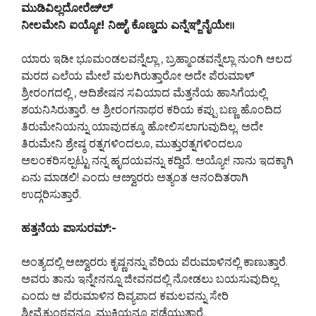
ಮುಡಿವಿಲ್ಲದೋರೆೞಿಲ್
ನೀಲಮೇನಿ ಐಯ್ಯೋ! ನಿಱೈ ಕೊಣ್ಡದು ಎನ್ನೆಞ್ಜಿನೈಯೇ॥
ಯಾರು ಇಡೀ ಭೂಮಂಡಲವನ್ನೆಲ್ಲಾ , ಬ್ರಹ್ಮಾಂಡವನ್ನೆಲ್ಲಾ ನುಂಗಿ ಆಲದ
ಮರದ ಎಲೆಯ ಮೇಲೆ ಮಲಗಿರುತ್ತಾರೋ ಅದೇ ಪೆರುಮಾಳ್
ಶ್ರೀರಂಗದಲ್ಲಿ , ಆದಿಶೇಷನ ಸವಿಯಾದ ಮೆತ್ತನೆಯ ಹಾಸಿಗೆಯಲ್ಲಿ
ಶಯನಿಸಿರುತ್ತಾರೆ. ಆ ಶ್ರೀರಂಗನಾಥರ ಕರಿಯ ಕಪ್ಪು ಬಣ್ಣ ಹೊಂದಿದ
ತಿರುಮೇನಿಯನ್ನು ಯಾವುದಕ್ಕೂ ಹೋಲಿಸಲಾಗುವುದಿಲ್ಲ. ಅದೇ
ತಿರುಮೇನಿ ಶ್ರೇಷ್ಠ ರತ್ನಗಳಿಂದಲೂ, ಮುತ್ತುರತ್ನಗಳಿಂದಲೂ
ಅಲಂಕರಿಸಲ್ಪಟ್ಟು ನನ್ನ ಹೃದಯವನ್ನು ಕದ್ದಿದೆ. ಅಯ್ಯೋ! ನಾನು ಇದಕ್ಕಾಗಿ
ಏನು ಮಾಡಲಿ! ಎಂದು ಆೞ್ವಾರರು ಅತ್ಯಂತ ಆನಂದಿತರಾಗಿ
ಉದ್ಗರಿಸುತ್ತಾರೆ.
ಹತ್ತನೆಯ ಪಾಸುರಮ್:-
ಅಂತ್ಯದಲ್ಲಿ ಆೞ್ವಾರರು ಕೃಷ್ಣನನ್ನು ಪೆರಿಯ ಪೆರುಮಾಳಿನಲ್ಲಿ ಕಾಣುತ್ತಾರೆ.
ಅವರು ತಾನು ಇನ್ನೇನನ್ನೂ ಜೀವನದಲ್ಲಿ ನೋಡಲು ಬಯಸುವುದಿಲ್ಲ
ಎಂದು ಆ ಪೆರುಮಾಳಿನ ದಿವ್ಯಪಾದ ಕಮಲವನ್ನು ಸೇರಿ
ಶ್ರೀವೈಕುಂಠವನ್ನೂ ,ಮುಕ್ತಿಯನ್ನೂ ಪಡೆಯುತ್ತಾರೆ.