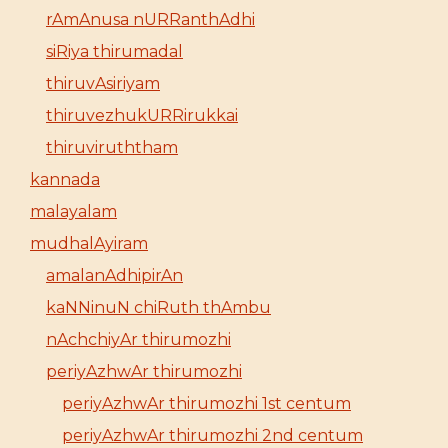
rAmAnusa nURRanthAdhi
siRiya thirumadal
thiruvAsiriyam
thiruvezhukURRirukkai
thiruviruththam
kannada
malayalam
mudhalAyiram
amalanAdhipirAn
kaNNinuN chiRuth thAmbu
nAchchiyAr thirumozhi
periyAzhwAr thirumozhi
periyAzhwAr thirumozhi 1st centum
periyAzhwAr thirumozhi 2nd centum