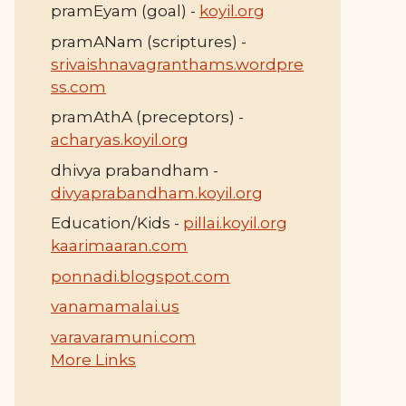
pramEyam (goal) -
koyil.org
pramANam (scriptures) -
srivaishnavagranthams.wordpre
ss.com
pramAthA (preceptors) -
acharyas.koyil.org
dhivya prabandham -
divyaprabandham.koyil.org
Education/Kids -
pillai.koyil.org
kaarimaaran.com
ponnadi.blogspot.com
vanamamalai.us
varavaramuni.com
More Links