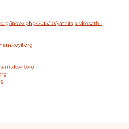
org/index.php/2015/10/yathiraja-vimsathi-
ham.koyil.org
hams.koyil.org
org
rg