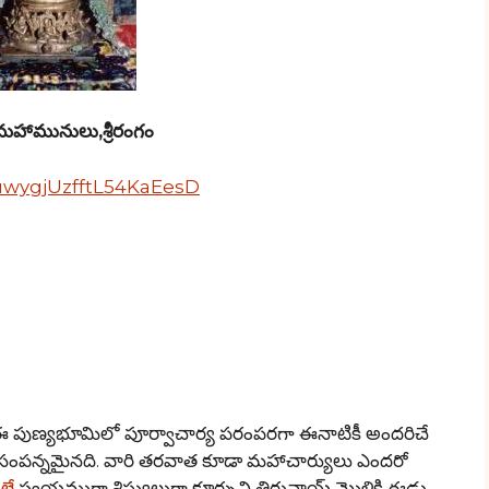
ామునులు,శ్రీరంగం
3uwygjUzfftL54KaEesD
ుణ్యభూమిలో పూర్వాచార్య పరంపరగా ఈనాటికీ అందరిచే
సంపన్నమైనది. వారి తరవాత కూడా మహాచార్యులు ఎందరో
లే
స్వయముగా శిష్యులుగా కూర్చుని తిరువాయ్ మొళికి ఈడు