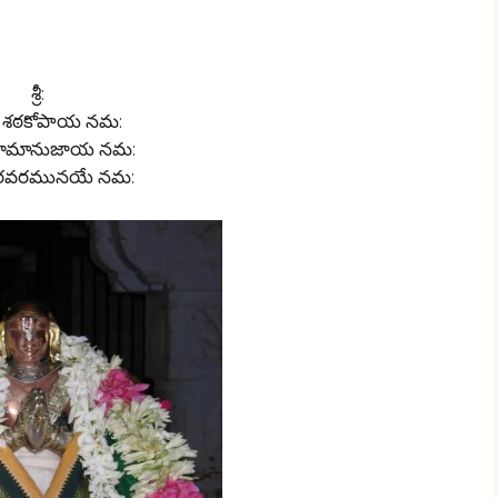
శ్రీ:
తే శఠకోపాయ నమ:
ే రామానుజాయ నమ:
్వరవరమునయే నమ: