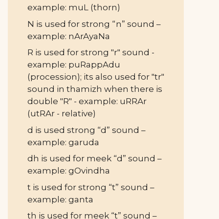
example: muL (thorn)
N is used for strong “n” sound –
example: nArAyaNa
R is used for strong "r" sound -
example: puRappAdu
(procession); its also used for "tr"
sound in thamizh when there is
double "R" - example: uRRAr
(utRAr - relative)
d is used strong “d” sound –
example: garuda
dh is used for meek “d” sound –
example: gOvindha
t is used for strong “t” sound –
example: ganta
th is used for meek “t” sound –