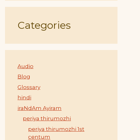
Categories
Audio
Blog
Glossary
hindi
iraNdAm Ayiram
periya thirumozhi
periya thirumozhi 1st
centum