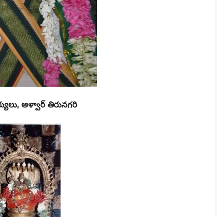
యులు, ఆళ్వార్ తిరునగరి