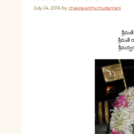
July 24, 2016
by
chakravarthychudamani
శ్రీమ
శ్రీమత
శ్రీమద