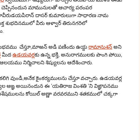
న్ చెప్పినందున మామునులతో ఆచార్య పరంపర
ిరునావీరుడయపిరాన్ దాసర్ కుమారులుగా సాధారణ నామ
 శుభదినములో వీరు ఆళ్వార్ తిరునగరిలో
ు.
నుభవము చేస్తూ,మాఱన్ అడి పణిందు ఉయ్ద
రామానుశన్
అని
ల
మీద
ఉడయవర్ల
కు ఉన్న భక్తి, అనురాగములకు పొంగి పోయి,
ఆలయము నిర్మిచాలని శిష్యులను ఆదేశించారు.
ిగి వుండి,అనేక కైంకర్యములను చేస్తూ వచ్చారు. ఉడయవర్ల
యుల ఆఙ్ఞ అయినందున ఈ ‘యతిరాజ వింశతి ‘ని విఙ్ఞాపనము
విశేషములను కోయిల్ అణ్ణా వరవరముని శతకములో చక్కగా