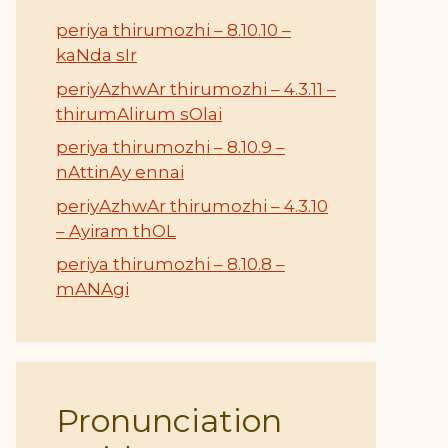
periya thirumozhi – 8.10.10 –
kaNda sIr
periyAzhwAr thirumozhi – 4.3.11 –
thirumAlirum sOlai
periya thirumozhi – 8.10.9 –
nAttinAy ennai
periyAzhwAr thirumozhi – 4.3.10
– Ayiram thOL
periya thirumozhi – 8.10.8 –
mANAgi
Pronunciation