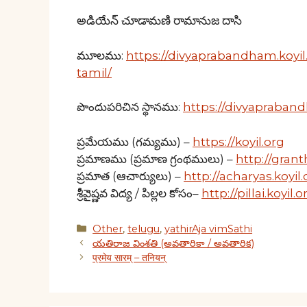
అడియేన్ చూడామణి రామానుజ దాసి
మూలము:
https://divyaprabandham.koyil.
tamil/
పొందుపరిచిన స్థానము:
https://divyapraband
ప్రమేయము (గమ్యము) –
https://koyil.org
ప్రమాణము (ప్రమాణ గ్రంథములు) –
http://grant
ప్రమాత (ఆచార్యులు) –
http://acharyas.koyil.
శ్రీవైష్ణవ విద్య / పిల్లల కోసం–
http://pillai.koyil.o
Categories
Other
,
telugu
,
yathirAja vimSathi
యతిరాజ వింశతి (అవతారికా / అవతారిక)
प्रमेय सारम् – तनियन्