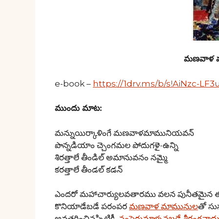
మణవాళ మహ
e-book –
https://1drv.ms/b/s!AiNzc-LF
ముందు మాట:
మన్నుయిర్కాళింగే మణవాళమామునియవన్
పొన్నడియాం చ్చెంగమల పోదుగళై-ఉన్ని
శిరత్తాలే తీండిల్ అమానువనం నమ్మై
కరత్తాలే తీండల్ కడన్
ఎందరో మహాచార్యులవతారము వలన పునీతమైన ఈ ప
కొనియాడేబడే పరంపర
మణవాళ మామునుల
తో సు
అవతరించినప్పిటికీ,
నంపెరుమాళ్ళనబడే శ్రీరంగనాధు