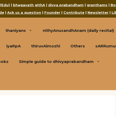
 (Edu)
|
bhagavath gIthA
|
divya prabandham
|
granthams
|
Bo
de
|
Ask us a question
|
Founder
|
Contribute
|
Newsletter
|
Li
thaniyans
nithyAnusandhAnam (daily recital)
iyaRpA
thiruvAimozhi
Others
sARRumuRa
ooks
Simple guide to dhivyaprabandham