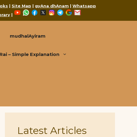
oks
|
Site Map
|
gyAna dhAnam
|
Whatsapp
YouTube
WhatsApp
Facebook
X
Instagram
Telegram
Google
Mail
brary
|
mudhalAyiram
i – Simple Explanation
Latest Articles