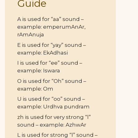
Guide
A is used for “aa” sound –
example: emperumAnAr,
rAmAnuja
E is used for “yay” sound –
example: EkAdhasi
I is used for “ee” sound –
example: Iswara
O is used for “Oh” sound –
example: Om
U is used for “oo” sound –
example: Urdhva pundram
zh is used for very strong “l”
sound – example: AzhwAr
L is used for strong “l” sound –