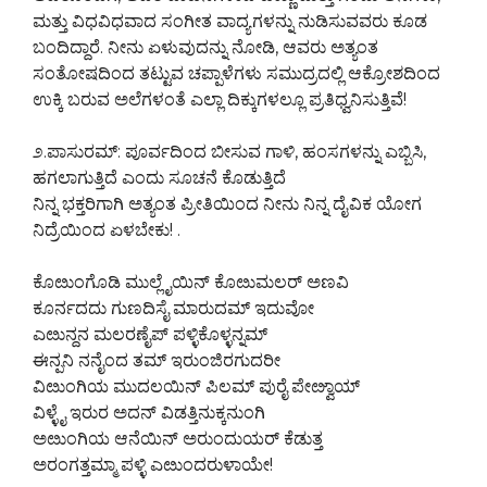
ಮತ್ತು ವಿಧವಿಧವಾದ ಸಂಗೀತ ವಾದ್ಯಗಳನ್ನು ನುಡಿಸುವವರು ಕೂಡ
ಬಂದಿದ್ದಾರೆ. ನೀನು ಏಳುವುದನ್ನು ನೋಡಿ, ಆವರು ಅತ್ಯಂತ
ಸಂತೋಷದಿಂದ ತಟ್ಟುವ ಚಪ್ಪಾಳೆಗಳು ಸಮುದ್ರದಲ್ಲಿ ಆಕ್ರೋಶದಿಂದ
ಉಕ್ಕಿ ಬರುವ ಅಲೆಗಳಂತೆ ಎಲ್ಲಾ ದಿಕ್ಕುಗಳಲ್ಲೂ ಪ್ರತಿಧ್ವನಿಸುತ್ತಿವೆ!
೨.ಪಾಸುರಮ್: ಪೂರ್ವದಿಂದ ಬೀಸುವ ಗಾಳಿ, ಹಂಸಗಳನ್ನು ಎಬ್ಬಿಸಿ,
ಹಗಲಾಗುತ್ತಿದೆ ಎಂದು ಸೂಚನೆ ಕೊಡುತ್ತಿದೆ
ನಿನ್ನ ಭಕ್ತರಿಗಾಗಿ ಅತ್ಯಂತ ಪ್ರೀತಿಯಿಂದ ನೀನು ನಿನ್ನ ದೈವಿಕ ಯೋಗ
ನಿದ್ರೆಯಿಂದ ಏಳಬೇಕು! .
ಕೊೞುಂಗೊಡಿ ಮುಲ್ಲೈಯಿನ್ ಕೊೞುಮಲರ್ ಅಣವಿ
ಕೂರ್ನದದು ಗುಣದಿಸೈ ಮಾರುದಮ್ ಇದುವೋ
ಎೞುನ್ದನ ಮಲರಣೈಪ್ ಪಳ್ಳಿಕೊಳ್ಳನ್ನಮ್
ಈನ್ಪನಿ ನನೈಂದ ತಮ್ ಇರುಂಜಿರಗುದರೀ
ವಿೞುಂಗಿಯ ಮುದಲಯಿನ್ ಪಿಲಮ್ ಪುರೈ ಪೇೞ್ವಾಯ್
ವಿಳ್ಳೈ ಇರುರ ಅದನ್ ವಿಡತ್ತಿನುಕ್ಕನುಂಗಿ
ಅೞುಂಗಿಯ ಆನೆಯಿನ್ ಅರುಂದುಯರ್ ಕೆಡುತ್ತ
ಅರಂಗತ್ತಮ್ಮಾ ಪಳ್ಳಿ ಎೞುಂದರುಳಾಯೇ!