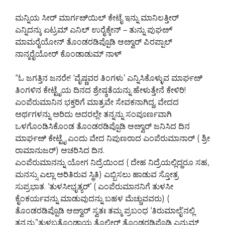
ಮನ್ನಿಯ ಸೀರ್ ಮಾರ್ಗೞಿಯಿಲ್ ಕೇಟೈ ಇನ್ನು ಮಾನಿಲತ್ತೀರ್
ಎನ್ನಿದನ್ಕು ಏಟ್ರಮ್ ಎನಿಲ್ ಉರೈಕ್ಕೇನ್ – ತುನ್ನು ಪುಘೞ್
ಮಾಮರೈಯೋನ್ ತೊಂಡರಡಿಪ್ಪೊಡಿ ಆೞ್ವಾರ್ ಪಿರಪ್ಪಾಲ್
ನಾನ್ಮರೈಯೋರ್ ಕೊಂಡಾಡುಮ್ ನಾಳ್
“ಓ ಜಗತ್ತಿನ ಜನರೇ! ‘ವೈಷ್ಣವರ ತಿಂಗಳು’ ಎನ್ನಿಸಿಕೊಳ್ಳುವ ಮಾರ್ಘೞಿ
ತಿಂಗಳಿನ ಕೇಟ್ಟೈಯ ದಿನದ ಶ್ರೇಷ್ಠತೆಯನ್ನು ಹೇಳುತ್ತೇನೆ ಕೇಳಿರಿ!
ಎಂಪೆರುಮಾನಿನ ಭಕ್ತರಿಗೆ ಮಾತ್ರವೇ ಸೇವಕನಾಗಿದ್ದ, ವೇದದ
ಅರ್ಥಗಳನ್ನು ಅರಿದು ಅದರಲ್ಲೇ ತನ್ನನ್ನು ಸಂಪೂರ್ಣವಾಗಿ
ಒಳಗೊಂಡಿಸಿಕೊಂಡ ತೊಂಡರಡಿಪ್ಪೊಡಿ ಆೞ್ವಾರ್ ಜನಿಸಿದ ದಿನ
ಮಾರ್ಘೞಿ ಕೇಟ್ಟೈ ಎಂದು ವೇದ ನಿಪುಣರಾದ ಎಂಪೆರುಮಾನಾರ್ ( ಶ್ರೀ
ರಾಮಾನುಜರ್) ಆಚರಿಸಿದ ದಿನ.
ಎಂಪೆರುಮಾನನ್ನು ಯೋಗ ನಿದ್ರೆಯಿಂದ ( ದೇಹ ನಿದ್ರೆಯಲ್ಲಿದ್ದರೂ ಸಹ,
ಮನಸ್ಸು ಎಲ್ಲಾ ಅರಿತಿರುವ ಸ್ಥಿತಿ) ಎಬ್ಬಿಸಲು ಹಾಡುವ ಸ್ತೋತ್ರ
ಸುಪ್ರಭಾತ. ‘ತುಳಸೀಭೃತ್ಯರ್’ ( ಎಂಪೆರುಮಾನನಿಗೆ ತುಳಸೀ
ಕೈಂಕರ್ಯವನ್ನು ಮಾಡುವುದನ್ನು ಬಹಳ ಮೆಚ್ಚುವವರು) (
ತೊಂಡರಡಿಪ್ಪೊಡಿ ಆೞ್ವಾರ್ ಸ್ವತಃ ತಮ್ಮ ಪ್ರಬಂಧ ‘ತಿರುಮಾಲೈ’ನಲ್ಲಿ
ತನ್ನನ್ನು”ತುಳಬತೊಂಡಾಯ ತೊಲ್ಸೀರ್ ತೊಂಡರಡಿಪ್ಪೊಡಿ ಎನ್ನುಮ್