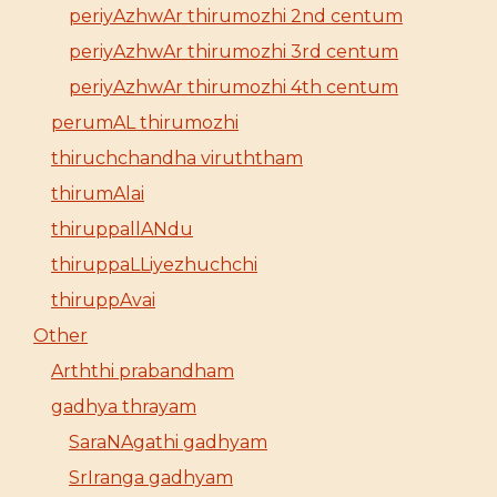
periyAzhwAr thirumozhi 2nd centum
periyAzhwAr thirumozhi 3rd centum
periyAzhwAr thirumozhi 4th centum
perumAL thirumozhi
thiruchchandha viruththam
thirumAlai
thiruppallANdu
thiruppaLLiyezhuchchi
thiruppAvai
Other
Arththi prabandham
gadhya thrayam
SaraNAgathi gadhyam
SrIranga gadhyam