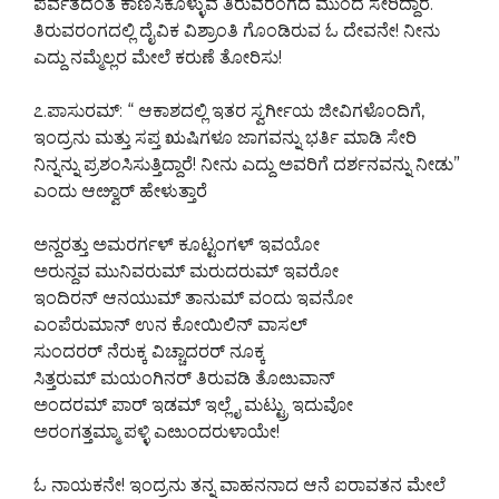
ಪರ್ವತದಂತೆ ಕಾಣಿಸಿಕೊಳ್ಳುವ ತಿರುವರಂಗದ ಮುಂದೆ ಸೇರಿದ್ದಾರೆ.
ತಿರುವರಂಗದಲ್ಲಿ ದೈವಿಕ ವಿಶ್ರಾಂತಿ ಗೊಂಡಿರುವ ಓ ದೇವನೇ! ನೀನು
ಎದ್ದು ನಮ್ಮೆಲ್ಲರ ಮೇಲೆ ಕರುಣೆ ತೋರಿಸು!
೭.ಪಾಸುರಮ್: “ ಆಕಾಶದಲ್ಲಿ ಇತರ ಸ್ವರ್ಗೀಯ ಜೀವಿಗಳೊಂದಿಗೆ,
ಇಂದ್ರನು ಮತ್ತು ಸಪ್ತ ಋಷಿಗಳೂ ಜಾಗವನ್ನು ಭರ್ತಿ ಮಾಡಿ ಸೇರಿ
ನಿನ್ನನ್ನು ಪ್ರಶಂಸಿಸುತ್ತಿದ್ದಾರೆ! ನೀನು ಎದ್ದು ಅವರಿಗೆ ದರ್ಶನವನ್ನು ನೀಡು”
ಎಂದು ಆೞ್ವಾರ್ ಹೇಳುತ್ತಾರೆ
ಅನ್ದರತ್ತು ಅಮರರ್ಗಳ್ ಕೂಟ್ಟಂಗಳ್ ಇವಯೋ
ಅರುನ್ದವ ಮುನಿವರುಮ್ ಮರುದರುಮ್ ಇವರೋ
ಇಂದಿರನ್ ಆನಯುಮ್ ತಾನುಮ್ ವಂದು ಇವನೋ
ಎಂಪೆರುಮಾನ್ ಉನ ಕೋಯಿಲಿನ್ ವಾಸಲ್
ಸುಂದರರ್ ನೆರುಕ್ಕ ವಿಚ್ಚಾದರರ್ ನೂಕ್ಕ
ಸಿತ್ತರುಮ್ ಮಯಂಗಿನರ್ ತಿರುವಡಿ ತೊೞುವಾನ್
ಅಂದರಮ್ ಪಾರ್ ಇಡಮ್ ಇಲ್ಲೈ ಮಟ್ಟ್ರು ಇದುವೋ
ಅರಂಗತ್ತಮ್ಮಾ ಪಳ್ಳಿ ಎೞುಂದರುಳಾಯೇ!
ಓ ನಾಯಕನೇ! ಇಂದ್ರನು ತನ್ನ ವಾಹನನಾದ ಆನೆ ಐರಾವತನ ಮೇಲೆ