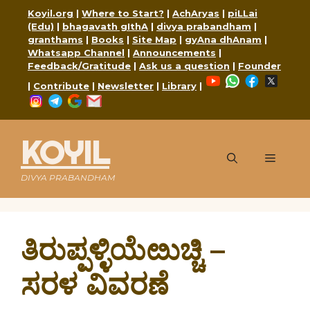
Skip
Koyil.org
|
Where to Start?
|
AchAryas
|
piLLai
to
(Edu)
|
bhagavath gIthA
|
divya prabandham
|
content
granthams
|
Books
|
Site Map
|
gyAna dhAnam
|
Whatsapp Channel
|
Announcements
|
Feedback/Gratitude
|
Ask us a question
|
Founder
YouTube
WhatsApp
Faceboo
X
|
Contribute
|
Newsletter
|
Library
|
Instagram
Telegram
Google
Mail
KOYIL
Menu
DIVYA PRABANDHAM
ತಿರುಪ್ಪಳ್ಳಿಯೆೞುಚ್ಚಿ –
ಸರಳ ವಿವರಣೆ