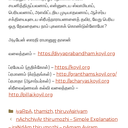
சயனித்திருப்பவனாய், என்னுடைய ஸ்வாமியாய்,
பெரியவனாய், அளவிட்டறிய முடியாதவனாய், ஆச்சர்ய
சக்தியையுடைய ஸ்ரீமந்நாராயணனைத் தவிர, வேறு பெரிய
ஒரு தேவதையை நாம் புகலாகக் கொண்டுள்ளோமோ?
அடியேன் ஸாரதி ராமானுஜ தாஸன்
வலைத்தளம் –
https://divyaprabandham.koyil.org
ப்ரமேயம் (குறிக்கோள்) –
https://koyil.org
ப்ரமாணம் (க்ரந்தங்கள்) –
http://granthams.koyil.org/
ப்ரமாதா (ஆசார்யர்கள்) –
http://acharyas.koyil.org
ஸ்ரீவைஷ்ணவக் கல்வி வலைத்தளம் –
http://pillai.koyil.org
Categories
iyaRpA
,
thamizh
,
thiruvAsiriyam
nAchchiyAr thirumozhi – Simple Explanation
– iraNdAm thirumozhi – nAmam Ayiram