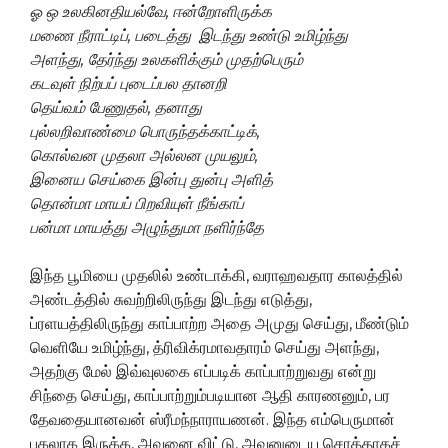
ஓ ஒ உலகினதியல்வே, ஈன்றோளிருக்க
மணை நீராட்டிப், படைத்து இடந்து உண்டு உமிழ்ந்து
அளந்து, தேர்ந்து உலகளிக்கும் முதற்பெரும்
கடவுள் நிற்பப் புடைப்பல தானறி
தெய்வம் பேணுதல், தனாது
புல்லறிவாண்மை பொருந்தக்காட்டிக்,
கொல்வன முதலா அல்லன முயலும்,
இனைய செய்கை இன்பு துன்பு அளித்
தொன்மா மாயப் பிறவியுள் நீங்காப்
பன்மா மாயத்து அழுந்துமா நளிர்ந்தே
இந்த பூமியை முதலில் உண்டாக்கி, வராஹவதார காலத்தில்
அண்டத்தில் சுவற்றிலிருந்து இடந்து எடுத்து,
ப்ரளயத்திலிருந்து காப்பாற்ற அதை அமுது செய்து, மீண்டும்
வெளியே உமிழ்ந்து, த்ரிவிக்ரமாவதாரம் செய்து அளந்து,
அதற்கு மேல் இவ்வுலகை எப்படிக் காப்பாற்றுவது என்று
சிந்தை செய்து, காப்பாற்றும்படியான ஆதி காரணனும், பர
தேவதையானவன் ஸ்ரீமந்நாராயணன். இந்த எம்பெருமான்
புகலாக இருக்க, அவனை விட்டு, அவனுடைய சொத்தாகச்