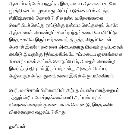
ஆனால் ஸர்வேச்வரனுக்கு இவருடைய ஆசையை உடனே
பூர்த்தி செய்ய முடியாது. அம்புப் படுக்கையில் கிடந்த
ஸ்ரீபீஷ்மரைக் கொண்டு சில நல்ல உபதேசங்களை
வெளியிடச்செய்து நாட்டுக்கு நன்மை செய்ததைப் போலே,
ஆழ்வாரைக் கொண்டும் சில ப்ரபந்தங்களை வெளியிட்டு
இந்த உலகில் இருப்பவர்களைத் திருத்த விரும்பினான்.
ஆனால் இவரோ தன்னை அடைவதற்கு மிகவும் துடிப்பதைக்
கண்டு இவருக்கு இவ்வுலகிலேயே நம்முடைய குணங்களை
மிகவிரிவாகக் காட்டிக் கொடுப்போம், அதைக் கொண்டு
இவர் த்ருப்தியுடன் இருப்பார் என்று அதைச் செய்ய,
ஆழ்வாரும் அந்த குணங்களை இதில் அனுபவிக்கிறார்.
பெரியவாச்சான் பிள்ளையின் அற்புத வ்யாக்யானத்தையும்
புத்தூர் ஸ்ரீ உ வே க்ருஷ்ணஸ்வாமி அய்யங்காரின்
விவரணத்தையும் துணையாகக் கொண்டு, இந்த எளிய
விளக்கவுரை எழுதப்படுகிறது.
தனியன்