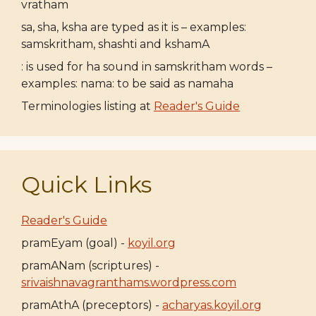
vratham
sa, sha, ksha are typed as it is – examples:
samskritham, shashti and kshamA
: is used for ha sound in samskritham words –
examples: nama: to be said as namaha
Terminologies listing at
Reader's Guide
Quick Links
Reader's Guide
pramEyam (goal) -
koyil.org
pramANam (scriptures) -
srivaishnavagranthams.wordpress.com
pramAthA (preceptors) -
acharyas.koyil.org