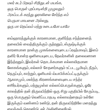
மலர் சுடர் பிறவும் சிறிதுடன் மயங்க,
ஒரு பொருள் புறப்பாடின்றி முழுவதும்
அகப்படக் கரந்து ஓராலிலை சேர்ந்த எம்
பெருமா மாயனை அல்லது,
ஒரு மா தெய்வம் மற்று உடையமோ யாமே
ஸம்ஹாரத்துக்குக் காரணமான, குளிர்ந்த சந்த்ரனைத்
தலையில் வைத்திருக்கும் ருத்ரனும், ஸ்ருஷ்டிக்குக்
காரணமான நான்கு முகங்களையுடைய ப்ரஹ்மாவும், இளம்
தளிர் போன்ற ஒளியையுடைய, தேவர்களின் தலைவனான
இந்த்ரனும், இவர்கள் தொடக்கமான எல்லாவிதமான
லோகங்களும், எல்லாச் சேதனர்களும் உட்பட, பூமியும், நீரும்,
நெருப்பும், காற்றும், ஒளியால் வ்யாபிக்கப்பட்டிருக்கும்
ஆகாசமும், மலர்ந்த கிரணங்களையுடைய சந்த்ர
ஸூர்யர்களும், மற்றுமுள்ள எல்லாப்பொருள்களும், ஓரே
காலத்தில் தன் திருவயிற்றில் ஒரு சிறு பகுதியில் சேரும்படி,
ஒரு பொருளும் வெளிப்படாதபடி எல்லாவற்றையும் உள்ளே
இருக்கும் வண்ணம் உண்டு, தன் திருவயிற்றிலே மறைத்து
வைத்துக் கொண்டு, ஓர் ஆலினிலைமேல்