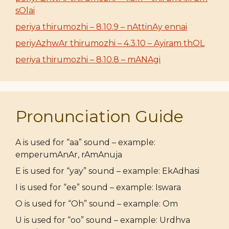
sOlai
periya thirumozhi – 8.10.9 – nAttinAy ennai
periyAzhwAr thirumozhi – 4.3.10 – Ayiram thOL
periya thirumozhi – 8.10.8 – mANAgi
Pronunciation Guide
A is used for “aa” sound – example:
emperumAnAr, rAmAnuja
E is used for “yay” sound – example: EkAdhasi
I is used for “ee” sound – example: Iswara
O is used for “Oh” sound – example: Om
U is used for “oo” sound – example: Urdhva