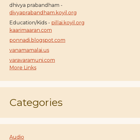
dhivya prabandham -
divyaprabandham.koyil.org
Education/Kids -
pillai.koyil.org
kaarimaaran.com
ponnadi.blogspot.com
vanamamalai.us
varavaramuni.com
More Links
Categories
Audio