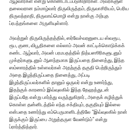
ஆழ்வார்கள் என்று கொண்டாடப்படுகிறார்கள். அவர்களுள்
தலைவரான நம்மாழ்வார் திருவிருத்தம், திருவாசிரியம், பெரிய
திருவந்தாதி, திருவாய்மொழி என்று நான்கு அற்புத
ப்ரபந்தங்களை அருளியுள்ளார்.
அவற்றுள் திருவிருத்தத்தில், ஸர்வேச்வரனுடைய ஸ்வரூப,
ரூப, குண, விபூதிகளை எல்லாம் அவன் காட்டிக்கொடுக்கக்
கண்ட ஆழ்வார், அவன் பரமபதத்தில் நித்யஸூரிகளுடனும்
முக்தர்களுடனும் ஆனந்தமாக இருப்பதை நினைத்து, இந்த
ஸம்ஸாரத்தில் உள்ளவர்கள் அதற்குத் தகுதி பெற்றிருந்தும்
அதை இழந்திருப்பதை நினைத்து, அப்படி
இழந்திருப்பவர்களில் தானும் ஒருவர் என்று உணர்ந்து,
இதற்குக் காரணம் இவ்வுலகில் இந்த தேஹத்துடன்
இருப்பதே என்று பார்த்து வருந்துகிறார்., அதைக் கழித்துக்
கொள்ள தன்னிடத்தில் எந்த சக்தியும், தகுதியும் இல்லை
என்பதை உணர்ந்து எம்பெருமானிடத்திலே “இவ்வுலகில் நான்
இருக்கும் இருப்பை அறுத்தருள வேண்டும்” என்று
ப்ரார்த்தித்தார்.