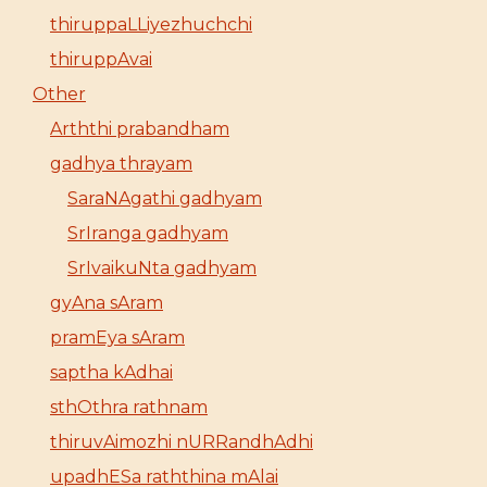
thiruppaLLiyezhuchchi
thiruppAvai
Other
Arththi prabandham
gadhya thrayam
SaraNAgathi gadhyam
SrIranga gadhyam
SrIvaikuNta gadhyam
gyAna sAram
pramEya sAram
saptha kAdhai
sthOthra rathnam
thiruvAimozhi nURRandhAdhi
upadhESa raththina mAlai