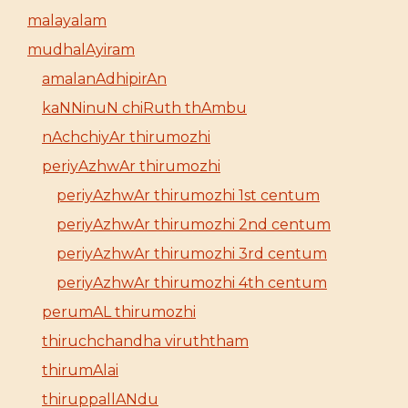
malayalam
mudhalAyiram
amalanAdhipirAn
kaNNinuN chiRuth thAmbu
nAchchiyAr thirumozhi
periyAzhwAr thirumozhi
periyAzhwAr thirumozhi 1st centum
periyAzhwAr thirumozhi 2nd centum
periyAzhwAr thirumozhi 3rd centum
periyAzhwAr thirumozhi 4th centum
perumAL thirumozhi
thiruchchandha viruththam
thirumAlai
thiruppallANdu