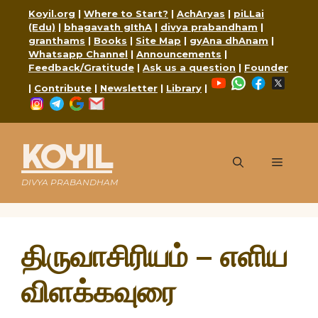
Skip
Koyil.org
|
Where to Start?
|
AchAryas
|
piLLai
to
(Edu)
|
bhagavath gIthA
|
divya prabandham
|
content
granthams
|
Books
|
Site Map
|
gyAna dhAnam
|
Whatsapp Channel
|
Announcements
|
Feedback/Gratitude
|
Ask us a question
|
Founder
YouTube
WhatsApp
Faceboo
X
|
Contribute
|
Newsletter
|
Library
|
Instagram
Telegram
Google
Mail
KOYIL
Menu
DIVYA PRABANDHAM
திருவாசிரியம் – எளிய
விளக்கவுரை