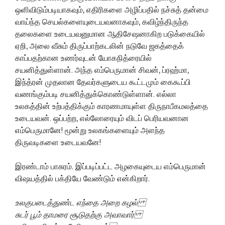
ஒளிவிடும்படியாகவும், எதிரிகளை அழிப்பதில் நச்சுத் தன்மை
வாய்ந்த செயல்களையுடையவனாகவும், கவிழ்ந்திருந்த
தலைகளை உடையவனுமான ஆதிசேஷனாகிற படுக்கையில்
ஏறி, அலை வீசும் திருப்பாற்கடலின் நடுவே ஜகத்தைக்
காப்பதற்கான உணர்வுடன் யோகநித்ரையில்
சயனித்துள்ளான். அந்த எம்பெருமான் சிவன், ப்ரஹ்மா,
இந்த்ரன் முதலான தேவர்களுடைய கூட்டமும் கைகூப்பி
வணங்கும்படி சயனித்துக்கொண்டுள்ளான். எல்லா
உலகத்தின் உற்பத்திக்கும் காரணமாயுள்ள திருநாபீகமலத்தை
உடையவன். ஒப்பற்ற, எல்லோரையும் விடப் பெரியவனான
எம்பெருமானே! மூன்று உலகங்களையும் அளந்த
திருவடிகளை உடையவனே!
இரண்டாம் பாசுரம். இப்படிப்பட்ட அழகையுடைய எம்பெருமான்
விஷயத்தில் பக்தியே வேண்டும் என்கிறார்.
உலகுபடைத்துண்ட எந்தை அறை கழல்
சுடர் பூம் தாமரை சூடுதற்கு அவாவார்