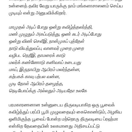
உன்னைத் தவிர வேறு யாருக்கு நாம் மங்களாசாஸனம் செய்ய
முடியும் என்று அனுபவிக்கிறார்.
மாமுதல் அடிப் போது ஒன்று கவிழ்த்தலர்த்தி,
மண் முழுதும் அகப்படுத்து, ஒண் சுடர் அடிப்போது
ஒன்று விண் செலீஇ, நான்முகப் புத்தேள்
நாடு வியந்துவப்ப, வானவர் முறை முறை
வழிபட நெறீஇ, தாமரைக் காடு
மலர்க் கண்ணோடு கனிவாய் உடையது
மாய், இருநாயிறு ஆயிரம் மலர்ந்தன்ன,
கற்பகக் காவு பற்பல வன்ன,
முடி தோள் ஆயிரம் தழைத்த,
நெடியோய்க்கு அல்லதும் அடியதோ உலகே
பரமகாரணனான உன்னுடைய திருவடியாகிற ஒரு பூவைக்
கவிழ்த்துப் பரப்பி பூமி முழுவதையும் கைகொண்டும், அழகிய
ஒளிமிகுந்த பூவைப் போன்ற மற்றொரு திருவடியை ப்ரஹ்மா
என்கிற தேவதையின் உலகமானது அதிசயப்பட்டு