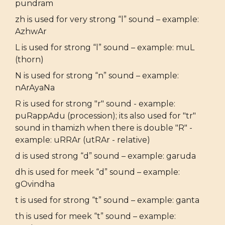
pundram
zh is used for very strong “l” sound – example:
AzhwAr
L is used for strong “l” sound – example: muL
(thorn)
N is used for strong “n” sound – example:
nArAyaNa
R is used for strong "r" sound - example:
puRappAdu (procession); its also used for "tr"
sound in thamizh when there is double "R" -
example: uRRAr (utRAr - relative)
d is used strong “d” sound – example: garuda
dh is used for meek “d” sound – example:
gOvindha
t is used for strong “t” sound – example: ganta
th is used for meek “t” sound – example: