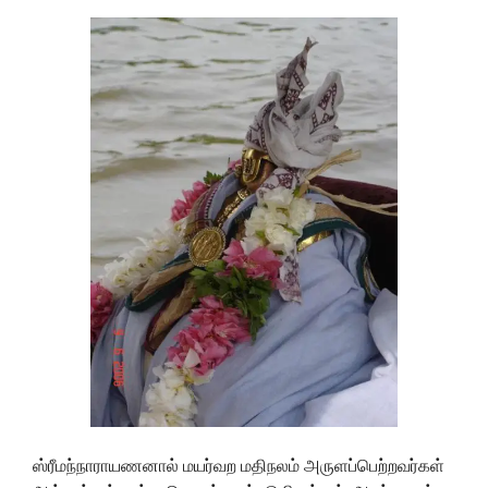
ஸ்ரீமந்நாராயணனால் மயர்வற மதிநலம் அருளப்பெற்றவர்கள்