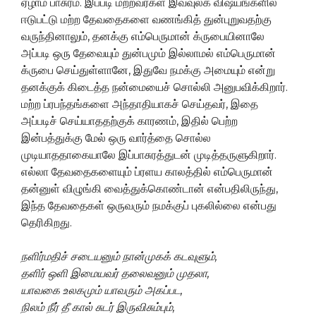
ஏழாம் பாசுரம். இப்படி மற்றவர்கள் இவ்வுலக விஷயங்களில்
ஈடுபட்டு மற்ற தேவதைகளை வணங்கித் துன்புறுவதற்கு
வருந்தினாலும், தனக்கு எம்பெருமான் க்ருபையினாலே
அப்படி ஒரு தேவையும் துன்பமும் இல்லாமல் எம்பெருமான்
க்ருபை செய்துள்ளானே, இதுவே நமக்கு அமையும் என்று
தனக்குக் கிடைத்த நன்மையைச் சொல்லி அனுபவிக்கிறார்.
மற்ற ப்ரபந்தங்களை அந்தாதியாகச் செய்தவர், இதை
அப்படிச் செய்யாததற்குக் காரணம், இதில் பெற்ற
இன்பத்துக்கு மேல் ஒரு வார்த்தை சொல்ல
முடியாததாகையாலே இப்பாசுரத்துடன் முடித்தருளுகிறார்.
எல்லா தேவதைகளையும் ப்ரளய காலத்தில் எம்பெருமான்
தன்னுள் விழுங்கி வைத்துக்கொண்டான் என்பதிலிருந்து,
இந்த தேவதைகள் ஒருவரும் நமக்குப் புகலில்லை என்பது
தெரிகிறது.
நளிர்மதிச் சடையனும் நான்முகக் கடவுளும்,
தளிர் ஒளி இமையவர் தலைவனும் முதலா,
யாவகை உலகமும் யாவரும் அகப்பட,
நிலம் நீர் தீ கால் சுடர் இருவிசும்பும்,