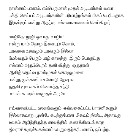
நான்காம் பாசுரம். எம்பெருமான் முதல் அடியார்கள் வரை
பக்தி செய்யும் அடியார்களின் பரிமாற்றங்கள் மிகப் பெரியதாக
இருக்கும் என்று அதற்கு மங்களாசாஸனம் செய்கிறார்.
ஊழிதோறூழி ஓவாது வாழிய!
என்று யாம் தொழ இசையும் கொல்,
யாவகை உலகமும் யாவரும் இல்லா
மேல்வரும் பெரும் பாழ் காலத்து, இரும் பொருட்கு
எல்லாம் அரும்பெறல் தனி வித்து, ஒருதான்
ஆகித் தெய்வ நான்முகக் கொழுமுளை
ஈன்று, முக்கண் ஈசனோடு தேவுபல
நுதலி மூவுலகம் விளைத்த உந்தி,
மாயக் கடவுள் மாமுதல் அடியே
எவ்வகைப்பட்ட உலகங்களும், எவ்வகைப்பட்ட ப்ராணிகளும்
இல்லாதவாறு முன்பே கடந்துபோன மிகவும் நீண்ட, அதாவது
உலகம் அழிந்திருந்த காலத்தில், கணக்கிலடங்காத
ஜீவராசிகளுக்கெல்லாம் பெறுவதற்கரியனாய், ஒப்பற்ற,