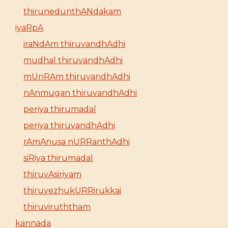
thirunedunthANdakam
iyaRpA
iraNdAm thiruvandhAdhi
mudhal thiruvandhAdhi
mUnRAm thiruvandhAdhi
nAnmugan thiruvandhAdhi
periya thirumadal
periya thiruvandhAdhi
rAmAnusa nURRanthAdhi
siRiya thirumadal
thiruvAsiriyam
thiruvezhukURRirukkai
thiruviruththam
kannada