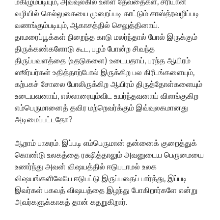
மகிழும்படியும், அவ்வுலகில் உள்ள தேவதைகள், சரியான
வழியில் செல்லுகையை முறைப்படி காட்டும் சாஸ்த்ரவழிப்படி
வணங்கும்படியும், ஆகாசத்தில் செலுத்தினாய்.
தாமரைப்பூக்கள் நிறைந்த காடு மலர்ந்தால் போல் இருக்கும்
திருக்கண்களோடு கூட, பழம் போன்ற சிவந்த
திருப்பவளத்தை (உதடுகளை) உடையதாய், பரந்த ஆயிரம்
ஸூர்யர்கள் உதித்தாற்போல் இருக்கிற பல கிரீடங்களையும்,
கற்பகச் சோலை போலிருக்கிற ஆயிரம் திருத்தோள்களையும்
உடையவனாய், எல்லாரையும்விட உயர்ந்தவனாய் விளங்குகிற
எம்பெருமானைத் தவிர மற்றெவர்க்கும் இவ்வுலகமானது
அடிமைப்பட்டதோ?
ஆறாம் பாசுரம். இப்படி எம்பெருமான் தன்னைக் குறைத்துக்
கொண்டு உலகத்தை ரக்ஷித்தாலும் அவனுடைய பெருமையை
உணர்ந்து அவன் விஷயத்தில் ஈடுபடாமல் உலக
விஷயங்களிலேயே ஈடுபட்டு இருப்பதைப் பார்த்து, இப்படி
இவர்கள் பகவத் விஷயத்தை இழந்து போகிறார்களே என்று
அவர்களுக்காகத் தான் கதறுகிறார்.