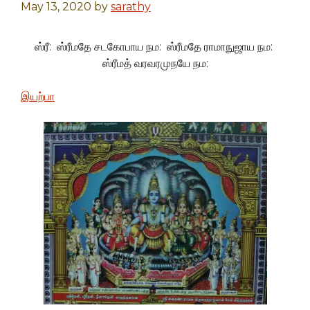
May 13, 2020
by
sarathy
ஸ்ரீ: ஸ்ரீமதே சடகோபாய நம: ஸ்ரீமதே ராமாநுஜாய நம:
ஸ்ரீமத் வரவரமுநயே நம:
இயற்பா