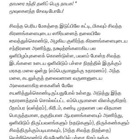
தாமரை உந்தி தனிப் பெரு நாயக! *
மூவுலகளந்த சேவடியோயே!
சிவந்த பெரிய மேகத்தை இடுப்பிலே கட்டி, மிகவும் சிவந்த
கிரணங்களையுடைய ஸூர்யனைத் தலையிலே
வைத்துக்கொண்டு, அழகிய குளிர்ந்த கிரணங்களையுடைய
சந்திரனை அணிந்து, நக்ஷத்ரங்களாகிய பல
ஒளிபிழம்புகளைக் கொண்டுள்ள, பவளம் போன்ற சிவந்த
இடங்களை உடைய ஒளிவிடும் பச்சை நிறத்தில் இருக்கும்
மரகத மலை ஒன்று (எம்பெருமானுக்கு உதாரணம்). அந்த
மலை, கடலுக்குத் தலைவனான வருணனுடைய
அலைகளாகிற கைகளின் மேலே
சயனித்துக்கொண்டிருப்பதுபோல் உள்ளது. அடுத்து இந்த
உதாரணத்தால் சொல்லப்பட்ட எம்பெருமானை விளக்குகிறார்.
பீதாம்பர (வஸ்த்ரம்), கிரீடம், கண்டி முதலான பல விதமான
பொருத்தமான, தகுதியான ஆபரணங்களையும் அணிந்து,
ஒளிவிடும் திருப்பவளங்களும் (உதடுகளும்), திருக்கண்களும்
சிவந்திருக்கும்படியாகவும், (அந்த சிவந்த நிறத்தை)
வெற்றிகொண்டு திருமேனியில் பச்சை நிறம் நன்கு