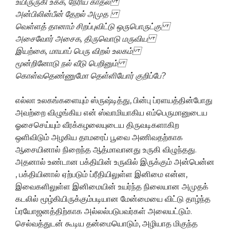
உயிருருகி உக்க, நேரிய காதல்
அன்பிலின்பீன் தேறல் அமுத
வெள்ளத் தானாம் சிறப்புவிட்டு ஒருபொருட்கு
அசைவோர் அசைக, திருவொடு மருவிய
இயற்கை, மாயாப் பெரு விறல் உலகம்
மூன்றினோடு நல் வீடு பெறினும்
கொள்வதெண்ணுமோ தெள்ளியோர் குறிப்பே?
எல்லா உலகங்களையும் ஸ்ருஷ்டித்து, பின்பு ப்ரளயத்தின்போது
அவற்றை விழுங்கிய என் ஸ்வாமியாகிய எம்பெருமானுடைய
ஓசைசெய்யும் வீரக்கழலையுடைய திருவடிகளாகிற
ஒளிவிடும் அழகிய தாமரைப் பூவை அணிவதற்காக
ஆசையினால் நிறைந்த ஆத்மாவானது உருகி விழுந்தது.
அதனால் உண்டான பக்தியின் உருவில் இருக்கும் அன்பென்ன
, பக்தியினால் ஏற்படும் ப்ரீதியிலுள்ள இனிமை என்ன,
இவைகளிலுள்ள இனிமையின் உயர்ந்த நிலையான அமுதக்
கடலில் மூழ்கியிருக்கும்படியான மேன்மையை விட்டு தாழ்ந்த
ப்ரயோஜனத்திற்காக அல்லல்படுபவர்கள் அலையட்டும்.
செல்வத்துடன் கூடிய தன்மையொடும், அழியாத மிகுந்த