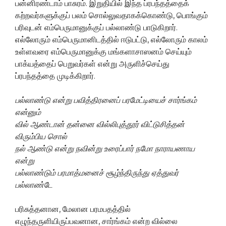
பன்னிரண்டாம் பாசுரம். இறுதியில் இந்த ப்ரபந்தத்தைக்
கற்றவர்களுக்குப் பலம் சொல்லுவதாகக்கொண்டு, பொங்கும்
பரிவுடன் எம்பெருமானுக்குப் பல்லாண்டு பாடுகிறார்.
எல்லோரும் எம்பெருமானிடத்தில் ஈடுபட்டு, எல்லோரும் காலம்
உள்ளவரை எம்பெருமானுக்கு மங்களாசாஸனம் செய்யும்
பாக்யத்தைப் பெறுவர்கள் என்று அருளிச்செய்து
ப்ரபந்தத்தை முடிக்கிறார்.
பல்லாண்டு
என்று
பவித்திரனைப்
பரமேட்டியைச்
சார்ங்கம்
என்னும்
வில்
ஆண்டான்
தன்னை
வில்லிபுத்தூர்
விட்டுசித்தன்
விரும்பிய
சொல்
நல்
ஆண்டு
என்று
நவின்று
உரைப்பார்
நமோ
நாராயணாய
என்று
பல்லாண்டும்
பரமாத்மனைச்
சூழ்ந்திருந்து
ஏத்துவர்
பல்லாண்டே
பரிசுத்தனான, மேலான பரமபதத்தில்
எழுந்தருளியிருப்பவனான, சார்ங்கம் என்ற வில்லை