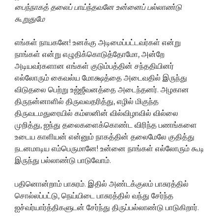
பைந்நாகத்
தலைப்
பாய்ந்தவனே
உன்னைப்
பல்லாண்டு
கூறுதுமே
எங்கள் நாயகனே! உனக்கு அடிமைப்பட்டவர்கள் என்று
நாங்கள் என்று எழுதிக்கொடுத்தோமோ, அன்றே
அடியவர்களான எங்கள் குடும்பத்தின் சந்ததியினர்
எல்லோரும் கைவல்ய மோக்ஷத்தை அடைவதில் இருந்து
விடுதலை பெற்று உஜ்ஜீவனத்தை அடைந்தனர். அழகான
திருநன்னாளில் திருவவதரித்து, எழில் மிகுந்த
திருவடமதுரையில் கம்ஸனின் வில்விழாவில் வில்லை
முறித்து, ஐந்து தலைகளைக்கொண்ட விரிந்த பணங்களை
உடைய காளியன் என்னும் நாகத்தின் தலைமேலே குதித்து
நடனமாடிய எம்பெருமானே! உன்னை நாங்கள் எல்லோரும் கூடி
இருந்து பல்லாண்டு பாடுவோம்.
பதினொன்றாம் பாசுரம். இதில் அண்டக்குலம் பாசுரத்தில்
சொல்லப்பட்டு, நெய்யிடை பாசுரத்தில் வந்து சேர்ந்த
ஐச்வர்யார்த்திகளுடன் சேர்ந்து திருப்பல்லாண்டு பாடுகிறார்.