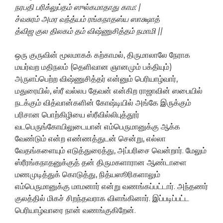
நரபதி
பரிக்லுப்தம்
ஸுல்கமாதாது
காம
: |
ச்வசுரம்
அமர
வந்த்யம்
ரங்கநாதஸ்ய
ஸாக்ஷாத்
த்விஜ
குல
திலகம்
தம்
விஷ்ணுசித்தம்
நமாமி
||
ஒரு குருவின் மூலமாகக் கற்காமல், திருமாலாலே நேராக
மயர்வற மதிநலம் (தெளிவான ஞானமும் பக்தியும்)
அருளப்பெற்ற விஷ்ணுசித்தர் என்னும் பெரியாழ்வார்,
மதுரையில், ஸ்ரீ வல்லப தேவன் என்கிற ராஜாவின் ஸபையில்
நடக்கும் வித்வான்களின் கோஷ்டியில் அங்கே இருக்கும்
பரிசான பொற்கிழியை ஸ்ரீவில்லிபுத்தூர்
வடபெருங்கோயிலுடையான் எம்பெருமானுக்கு ஆக்க
வேண்டும் என்ற எண்ணத்துடன் சென்று, எல்லா
வேதங்களையும் எடுத்துரைத்து, அப்பரிசை வென்றார். மேலும்
ஸ்ரீரங்கநாதனுக்குத் தன் திருமகளாரான ஆண்டாளை
மணமுடித்துக் கொடுத்து, நித்யஸூரிகளாலும்
எம்பெருமானுக்கு மாமனார் என்று வணங்கப்பட்டார். அந்தணர்
குலத்தில் மிகச் சிறந்தவராக விளங்கினார். இப்படிப்பட்ட
பெரியாழ்வாரை நான் வணங்குகிறேன்.