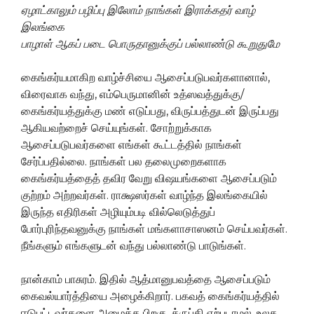
ஏழாட்காலும் பழிப்பு இலோம் நாங்கள் இராக்கதர் வாழ்
இலங்கை
பாழாள் ஆகப் படை பொருதானுக்குப் பல்லாண்டு கூறுதுமே
கைங்கர்யமாகிற வாழ்ச்சியை ஆசைப்படுபவர்களானால்,
விரைவாக வந்து, எம்பெருமானின் உத்ஸவத்துக்கு/
கைங்கர்யத்துக்கு மண் எடுப்பது, விருப்பத்துடன் இருப்பது
ஆகியவற்றைச் செய்யுங்கள். சோற்றுக்காக
ஆசைப்படுபவர்களை எங்கள் கூட்டத்தில் நாங்கள்
சேர்ப்பதில்லை. நாங்கள் பல தலைமுறைகளாக
கைங்கர்யத்தைத் தவிர வேறு விஷயங்களை ஆசைப்படும்
குற்றம் அற்றவர்கள். ராக்ஷஸர்கள் வாழ்ந்த இலங்கையில்
இருந்த எதிரிகள் அழியும்படி வில்லெடுத்துப்
போர்புரிந்தவனுக்கு நாங்கள் மங்களாசாஸனம் செய்பவர்கள்.
நீங்களும் எங்களுடன் வந்து பல்லாண்டு பாடுங்கள்.
நான்காம் பாசுரம். இதில் ஆத்மானுபவத்தை ஆசைப்படும்
கைவல்யார்த்தியை அழைக்கிறார். பகவத் கைங்கர்யத்தில்
ஈடுபட்டவர்களை அழைத்த பிறகு, த்ருப்தி ஏற்படாமல், உலக