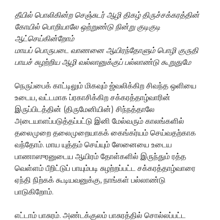
தீயில் பொலிகின்ற செஞ்சுடர் ஆழி திகழ் திருச்சக்கரத்தின்
கோயில் பொறியாலே ஒற்றுண்டு நின்று
குடிகுடி
ஆட்செய்கின்றோம்
மாயப் பொருபடை வாணனை ஆயிரந்
தோளும் பொழி குருதி
பாயச் சுழற்றிய ஆழி வல்லானுக்குப்
பல்லாண்டு கூறுதுமே
நெருப்பைக் காட்டிலும் மிகவும் ஜ்வலிக்கிற சிவந்த ஒளியை
உடைய, வட்டமாக ப்ரகாசிக்கிற சக்கரத்தாழ்வாரின்
இருப்பிடத்தின் (திருமேனியின்) சிந்நத்தாலே
அடையாளப்படுத்தப்பட்டு இனி மேல்வரும் காலங்களில்
தலைமுறை தலைமுறையாகக் கைங்கர்யம் செய்வதற்காக
வந்தோம். மாய யுத்தம் செய்யும் ஸேனையை உடைய
பாணாஸுரனுடைய ஆயிரம் தோள்களில் இருந்தும் ரத்த
வெள்ளம் பீறிட்டுப் பாயும்படி சுழற்றப்பட்ட சக்கரத்தாழ்வாரை
ஏந்தி நிற்கக் கூடியவனுக்கு, நாங்கள் பல்லாண்டு
பாடுகிறோம்.
எட்டாம் பாசுரம். அண்டக்குலம் பாசுரத்தில் சொல்லப்பட்ட