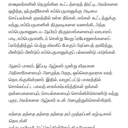
ராக்ஷஸர்களின் நெருங்கின கூட்டத்தைத் திரட்டி, அவர்களை
ஒழித்த, ஹ்ருஷீகேசன் எம்பெருமானுக்கு அடிமை
செய்பவர்கள் குலத்தில் உள்ள நீங்கள், எங்கள் கூட்டத்துக்கு
வந்து, எம்பெருமானின் திருவடிகளை வணங்கி, அந்த
எம்பெருமானுடைய ஆயிரம் திருநாமங்களையும் வாயாராப்
பாடி, எம்பெருமானிடம் சென்று வேறு ப்ரயோஜனங்களைப்
ப்ரார்த்தித்துப் பெற்று விலகிப் போகும் பிறப்பைத் தவிர்த்து,
மீண்டும் மீண்டும் எம்பெருமானுக்குப் பல்லாண்டு பாடுங்கள்.
ஆறாம் பாசுரம். இப்படி ஆழ்வார் மூன்று விதமான
அதிகாரிகளையும் அழைத்த பிறகு, ஒவ்வொருவராக வரத்
தொடங்குகின்றனர். இதில், வாழாட்பட்டு பாசுரத்தில்
சொல்லப்பட்ட பகவத் கைங்கர்யார்த்திகள் தங்கள்
தன்மைகளையும், செயல்களையும் சொல்லிக்கொண்டு வந்து
புகுர, அவர்களை ஆழ்வார் உடன் அழைத்துக்கொள்கிறார்.
எந்தை
தந்தை
தந்தை
தந்தை
தம்
மூத்தப்பன்
ஏழ்படிகால்
தொடங்கி
வந்து
வழிவழி
ஆட்செய்கின்றோம்
திருவோணத்