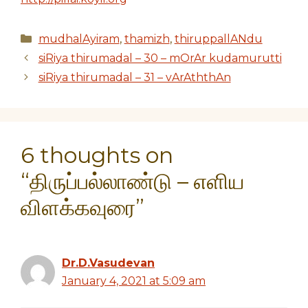
Categories
mudhalAyiram
,
thamizh
,
thiruppallANdu
siRiya thirumadal – 30 – mOrAr kudamurutti
siRiya thirumadal – 31 – vArAththAn
6 thoughts on
“திருப்பல்லாண்டு – எளிய
விளக்கவுரை”
Dr.D.Vasudevan
January 4, 2021 at 5:09 am