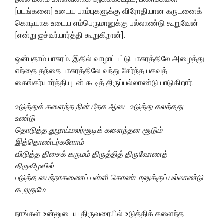
[படங்களை] உடைய பாம்புகளுக்கு விரோதியான கருடனைக்
கொடியாக உடைய எம்பெருமானுக்கு பல்லாண்டு கூறுவேன்
[என்று ஐச்வர்யார்த்தி கூறுகிறான்].
ஒன்பதாம் பாசுரம். இதில் வாழாட்பட்டு பாசுரத்திலே அழைத்து
எந்தை தந்தை பாசுரத்திலே வந்து சேர்ந்த பகவத்
கைங்கர்யார்த்தியுடன் கூடித் திருப்பல்லாண்டு பாடுகிறார்.
உடுத்துக்
களைந்த
நின்
பீதக
ஆடை
உடுத்து
கலத்தது
உண்டு
தொடுத்த
துழாய்மலர்சூடிக்
களைந்தன
சூடும்
இத்தொண்டர்களோம்
விடுத்த
திசைக்
கருமம்
திருத்தித்
திருவோணத்
திருவிழவில்
படுத்த
பைந்
நாகணைப்
பள்ளி
கொண்டானுக்குப்
பல்லாண்டு
கூறுதுமே
நாங்கள் உன்னுடைய திருவரையில் உடுத்திக் களைந்த