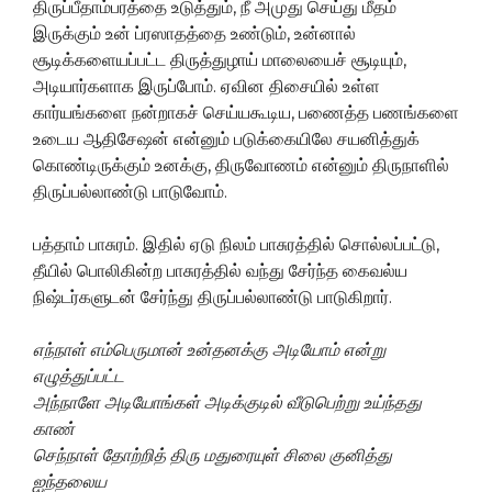
திருப்பீதாம்பரத்தை உடுத்தும், நீ அமுது செய்து மீதம்
இருக்கும் உன் ப்ரஸாதத்தை உண்டும், உன்னால்
சூடிக்களையப்பட்ட திருத்துழாய் மாலையைச் சூடியும்,
அடியார்களாக இருப்போம். ஏவின திசையில் உள்ள
கார்யங்களை நன்றாகச் செய்யகூடிய, பணைத்த பணங்களை
உடைய ஆதிசேஷன் என்னும் படுக்கையிலே சயனித்துக்
கொண்டிருக்கும் உனக்கு, திருவோணம் என்னும் திருநாளில்
திருப்பல்லாண்டு பாடுவோம்.
பத்தாம் பாசுரம். இதில் ஏடு நிலம் பாசுரத்தில் சொல்லப்பட்டு,
தீயில் பொலிகின்ற பாசுரத்தில் வந்து சேர்ந்த கைவல்ய
நிஷ்டர்களுடன் சேர்ந்து திருப்பல்லாண்டு பாடுகிறார்.
எந்நாள்
எம்பெருமான்
உன்தனக்கு
அடி
யோம்
என்று
எழுத்துப்பட்ட
அந்நாளே
அடியோங்கள்
அடிக்குடில்
வீடுபெற்று
உய்ந்தது
காண்
செந்நாள்
தோற்றித்
திரு
மதுரையுள்
சிலை
குனித்து
ஐந்தலைய