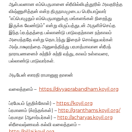
ஆள்பவனான எம்பெருமானை ஸ்ரீவில்லிபுத்தூரில் அவதரித்த
விஷ்ணுசித்தன் என்ற திருநாமமுடைய பெரியாழ்வார்
“எப்பொழுதும் எம்பெருமானுக்கு மங்களங்கள் நிறைந்து
இருக்க வேண்டும்” என்று விருப்பத்துடன் அருளிச்செய்த
இந்த ப்ரபந்தத்தை பல்லாண்டு பாடுவதற்கான நற்காலம்
அமைந்ததே என்று தொடர்ந்து இதைச் சொல்லுபவர்கள்
அஷ்டாக்ஷரத்தை அனுஸந்தித்து பரமாத்மாவான ஸ்ரீமந்
நாராயணனைச் சுற்றிச் சுற்றி வந்து, காலம் உள்ளவரை,
பல்லாண்டு பாடுவார்கள்.
அடியேன் ஸாரதி ராமானுஜ தாஸன்
வலைத்தளம் –
https://divyaprabandham.koyil.org
ப்ரமேயம் (குறிக்கோள்) –
https://koyil.org
ப்ரமாணம் (க்ரந்தங்கள்) –
http://granthams.koyil.org/
ப்ரமாதா (ஆசார்யர்கள்) –
http://acharyas.koyil.org
ஸ்ரீவைஷ்ணவக் கல்வி வலைத்தளம் –
http://pillai.koyil.org