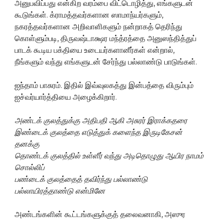
அனுபவிப்பது என்கிற வரம்பை விட்டொழித்து, எங்களுடன்
கூடுங்கள். க்ராமத்தவர்களான ஸாமாந்யர்களும்,
நகரத்தவர்களான அறிவாளிகளும் நன்றாகத் தெரிந்து
கொள்ளும்படி, திருவஷ்டாக்ஷர மந்த்ரத்தை அனுஸந்தித்துப்
பாடக் கூடிய பக்தியை உடையர்களானீர்கள் என்றால்,
நீங்களும் வந்து எங்களுடன் சேர்ந்து பல்லாண்டு பாடுங்கள்.
ஐந்தாம் பாசுரம். இதில் இவ்வுலகத்து இன்பத்தை விரும்பும்
ஐச்வர்யார்த்தியை அழைக்கிறார்.
அண்டக்
குலத்துக்கு
அதிபதி
ஆகி
அசுரர்
இராக்கதரை
இண்டைக்
குலத்தை
எடுத்துக்
களைந்த
இருடிகேசன்
தனக்கு
தொண்டக்
குலத்தில்
உள்ளீர்
வந்து
அடிதொழுது
ஆயிர
நாமம்
சொல்லிப்
பண்டைக்
குலத்தைத்
தவிர்ந்து
பல்லாண்டு
பல்லாயிரத்தாண்டு
என்மினே
அண்டங்களின் கூட்டங்களுக்குத் தலைவனாகி, அஸுர