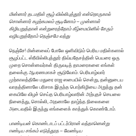
மின்னார்
தடமதிள்
சூழ்
வில்லிபுத்தூர்
என்றொருகால்
சொன்னார்
கழற்கமலம்
சூடினோம்
–
முன்னாள்
கிழியறுத்தான்
என்றுரைத்தோம்
கீழ்மையினில்
சேரும்
வழியறுத்தோம்
நெஞ்சமே
வந்து
நெஞ்சே! மின்னலைப் போலே ஒளிவிடும் பெரிய மதிள்களால்
சூழப்பட்ட ஸ்ரீவில்லிபுத்தூர் திவ்யதேசத்தின் பெயரை ஒரு
முறை சொன்னவர்கள் திருவடித் தாமரைகளை எங்கள்
தலைக்கு ஆபரணமாகச் சூடுவோம். பெரியாழ்வார்
முற்காலத்திலே மதுரை ராஜ ஸபையில் சென்று, தன்னுடைய
வாதத்தினாலே பரிசாக இருந்த பொற்கிழியை அறுந்து தன்
கையிலே விழச் செய்த பெரியாழ்வாரின் அற்புதச் செயலை
நினைத்து, சொல்லி, அதனாலே தாழ்ந்த நிலைகளை
அடைவதில் இருந்து எங்களைக் காத்துக் கொண்டோம்.
பாண்டியன்
கொண்டாடப்
பட்டர்பிரான்
வந்தானென்று
ஈண்டிய
சங்கம்
எடுத்தூத
–
வேண்டிய