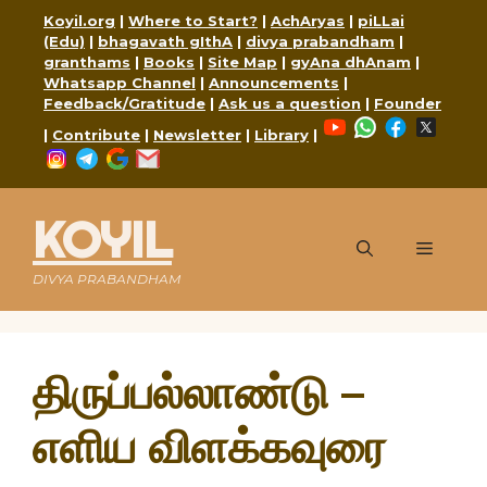
Skip
Koyil.org
|
Where to Start?
|
AchAryas
|
piLLai
to
(Edu)
|
bhagavath gIthA
|
divya prabandham
|
content
granthams
|
Books
|
Site Map
|
gyAna dhAnam
|
Whatsapp Channel
|
Announcements
|
Feedback/Gratitude
|
Ask us a question
|
Founder
YouTube
WhatsApp
Faceboo
X
|
Contribute
|
Newsletter
|
Library
|
Instagram
Telegram
Google
Mail
KOYIL
Menu
DIVYA PRABANDHAM
திருப்பல்லாண்டு –
எளிய விளக்கவுரை