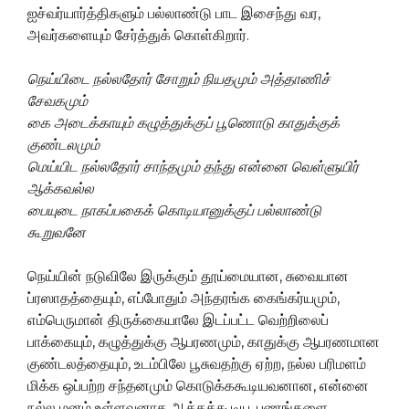
ஐச்வர்யார்த்திகளும் பல்லாண்டு பாட இசைந்து வர,
அவர்களையும் சேர்த்துக் கொள்கிறார்.
நெய்யிடை
நல்லதோர்
சோறும்
நியதமும்
அத்தாணிச்
சேவகமும்
கை
அடைக்காயும்
கழுத்துக்குப்
பூணொடு
காதுக்குக்
குண்டலமும்
மெய்யிட
நல்லதோர்
சாந்தமும்
தந்து
என்னை
வெள்ளுயிர்
ஆக்கவல்ல
பையுடை
நாகப்பகைக்
கொடியானுக்குப்
பல்லாண்டு
கூறுவனே
நெய்யின் நடுவிலே இருக்கும் தூய்மையான, சுவையான
ப்ரஸாதத்தையும், எப்போதும் அந்தரங்க கைங்கர்யமும்,
எம்பெருமான் திருக்கையாலே இடப்பட்ட வெற்றிலைப்
பாக்கையும், கழுத்துக்கு ஆபரணமும், காதுக்கு ஆபரணமான
குண்டலத்தையும், உடம்பிலே பூசுவதற்கு ஏற்ற, நல்ல பரிமளம்
மிக்க ஒப்பற்ற சந்தனமும் கொடுக்ககூடியவனான, என்னை
நல்ல மனம் உள்ளவனாக ஆக்கக்கூடிய, பணங்களை