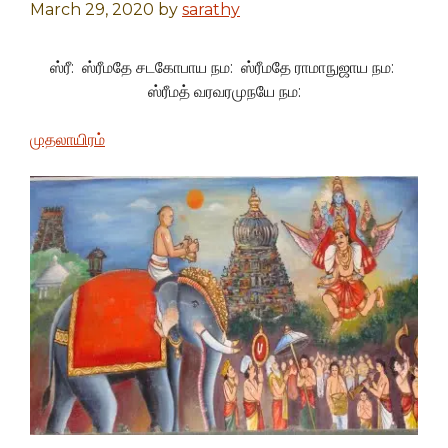
March 29, 2020
by
sarathy
ஸ்ரீ: ஸ்ரீமதே சடகோபாய நம: ஸ்ரீமதே ராமாநுஜாய நம:
ஸ்ரீமத் வரவரமுநயே நம:
முதலாயிரம்