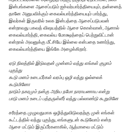
இன்பங்களை ஆசைப்படும் ஐச்வர்யார்த்தியையும், தன்னைத்
தானே அனுபவிக்கும் கைவல்யார்த்தியையும் பார்த்து,
இவர்கள் இருவரில் உலக இன்பத்தை ஆசைப்படுபவன்
என்றாவது பகவத் விஷயத்தில் ஆசை கொள்வான், ஆனால்
கைவல்யார்த்தி, கைவல்ய மோக்ஷத்தைப் பெற்றுவிட்டான்
என்றால் அவனுக்கு மீட்சியே இல்லை என்பதை உணர்ந்து,
கைவல்யார்த்தியை இங்கே அழைக்கிறார்.
ஏடு
நிலத்தில்
இடுவதன்
முன்னம்
வந்து
எங்கள்
குழாம்
புகுந்து
கூடு
மனம்
உடையீர்கள்
வரம்பு
ஒழி வந்து
ஒல்லைக்
கூடுமினோ
நாடும்
நகரமும்
நன்கு
அறிய
நமோ
நாராயணாய
என்று
பாடு
மனம்
உடைப்
பத்தருள்ளீர்
வந்து
பல்லாண்டு
கூறுமினே
சரீரத்தை முழுவதுமாக ஒழித்துவிடுவதற்கு முன் எங்கள்
கூட்டத்தில் வந்து புகுந்து, எங்களுடன் கூடுவோம் என்ற
ஆசை மட்டும் இருப்பீர்களாகில், ஆத்மாவை மட்டும்