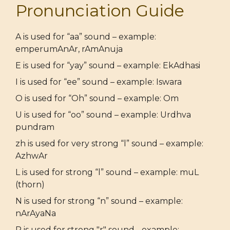
Pronunciation Guide
A is used for “aa” sound – example:
emperumAnAr, rAmAnuja
E is used for “yay” sound – example: EkAdhasi
I is used for “ee” sound – example: Iswara
O is used for “Oh” sound – example: Om
U is used for “oo” sound – example: Urdhva
pundram
zh is used for very strong “l” sound – example:
AzhwAr
L is used for strong “l” sound – example: muL
(thorn)
N is used for strong “n” sound – example:
nArAyaNa
R is used for strong "r" sound - example: