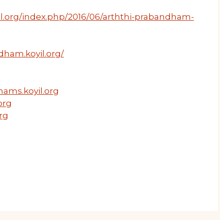
il.org/index.php/2016/06/arththi-prabandham-
dham.koyil.org/
hams.koyil.org
org
org