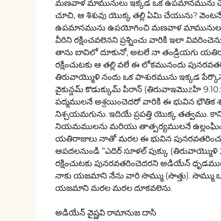
మణవాళ మామునులు ఇక్కడ ఒక ఉపమానమును చెప్పుచ
చూచి, ఆ శిశువు యొక్క తల్లి ఏమి చేయును? వెంటన
ఉపమానమును ఉపయోగించి మణవాళ మామునులు తన 
వీరిని రక్షించవలెనని ప్రశ్నించు వారికి ఇలా వివరి
తాను బావిలో దూకునో, అటలే నా తండ్రియగు యతిరాజ
రక్షించుటకు ఆ తల్లి వలే ఈ లోకమునందు పునరవత
తిరువాయ్మొళి నందు ఒక పాశురమును ఇక్కడ పేర్కొ
వైకున్దమ్ కొడుక్కుమ్ పిరాన్ (తిరువాఇమొzహి 9.10.
పద్మములనే అశ్రయించెదరో వారికి ఈ భువిన భౌతి
నిశ్చయమగును. ఇదియే ప్రపత్తి యొక్క తత్వము. కాని
నియమములను మరియు తాత్పర్యములనే ఉల్లంఘించును.
యతిరాజులు నాతో మరల ఈ భువిన పునరవతరించును. వ
ఆపదలనుండి “ఎదిర్ సూళల్ పుక్కు (తిరువాయ్మొళి 2.
రక్షించుటకు పునరవతరించెదరని అడియేన్ ధృడముగ
నాకు యజమాని నేను వారి సొమ్ము (సొత్తు). సొమ్ము
యజమాని మరల మరల దూకవలెను.
అడియేన్ వైష్ణవి రామానుజ దాసి