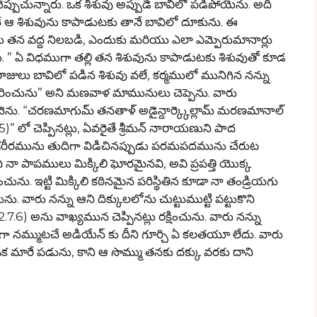
ున్నారు. ఒక శిశువు అప్పుడే బావిలో పడిపోయెను. అది
ే ఆ శిశువును కాపాడుటకు తానే బావిలో దూకును. ఈ
వద్ద నిలబడి, ఎందుకు మరియు ఎలా ఎమ్పెరుమానార్లు
ంచెను. ” ఏ విధముగా తల్లి తన శిశువును కాపాడుటకు శిశువుతో కూడ
ులు బావిలో పడిన శిశువు వలే, కర్మములో మునిగిన నన్ను
రించును” అని మణవాళ మామునులు చెప్పెను. వారు
నెను. “చరణమాగుమ్ తనతాళ్ అడైన్దార్క్కెల్లామ్ మరణమానాల్
5)” లో చెప్పినట్లు, ఏవరైతే శ్రీమన్ నారాయణుని పాద
క శరీరమును తుదిగా విడిచినప్పుడు పరమపదమును చేరుట
 నా పాపములు మిక్కిలి ఘోరమైనవి, అవి ప్రపత్తి యొక్క
 ఇట్టి మిక్కిలి కఠినమైన పరిస్థితిన కూడా నా తండ్రియగు
ారు నన్ను ఆని దిక్కులలోను చుట్టుముట్టి పట్టుకొని
7.6) అను వాఖ్యమున చెప్పినట్లు రక్షించును. వారు నన్ను
ా నమ్ముటచే అడియేన్ కు దీని గూర్చి ఏ కలతయూ లేదు. వారు
 ఒక మారే పడును, కాని ఆ సొమ్ము తనకు దక్కు వరకు దాని