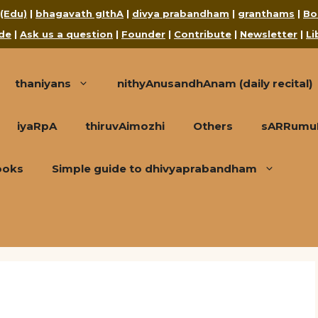
 (Edu)
|
bhagavath gIthA
|
divya prabandham
|
granthams
|
Bo
de
|
Ask us a question
|
Founder
|
Contribute
|
Newsletter
|
Li
thaniyans
nithyAnusandhAnam (daily recital)
iyaRpA
thiruvAimozhi
Others
sARRumuRa
ooks
Simple guide to dhivyaprabandham