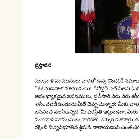
ప్రస్తావన
మణవాళ మామునులు వారితో ఉన్న కొందరికి సమాధానమ
” ఓ! మణవాళ మామునులు!! “నోఱ్ఱేన్ పల్ పిఱవి (ప
అసంఖ్యాకమైన జననములు, ప్రతీసారి వేరు వేరు 
శాసించబడిఉండును.మీరే చెప్పుచున్నారు మీకు చ
జననించ వలసిఉన్నది. మీ పరిస్థితి ఇట్లుండగా, మీరు చ
మణవాళ మామునులు వారికితో ఎమ్పెరుమానార్లు 
రక్షించి నిత్యవిభూతిన శ్రీమన్ నారాయణుని చెంత చేర్