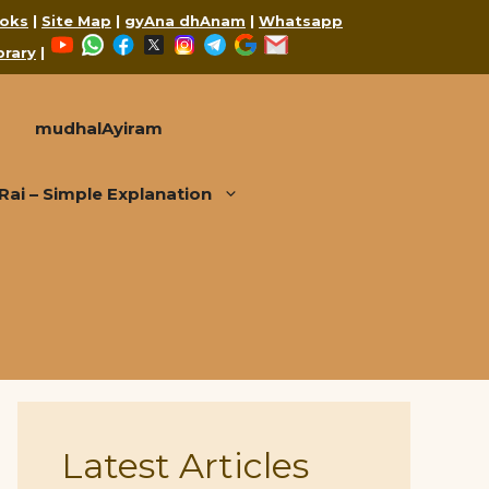
oks
|
Site Map
|
gyAna dhAnam
|
Whatsapp
YouTube
WhatsApp
Facebook
X
Instagram
Telegram
Google
Mail
brary
|
mudhalAyiram
i – Simple Explanation
Latest Articles