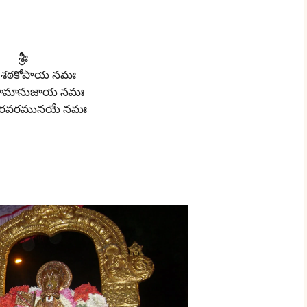
శ్రీః
తే శఠకోపాయ నమః
ే రామానుజాయ నమః
్ వరవరమునయే నమః