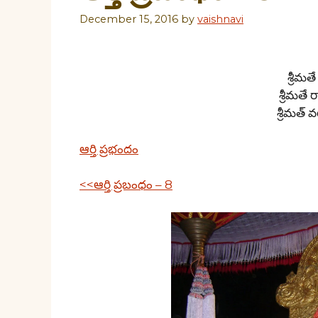
December 15, 2016
by
vaishnavi
శ్రీమ
శ్రీమత
శ్రీమత
ఆర్తి ప్రభందం
<<ఆర్తి ప్రబంధం – 8