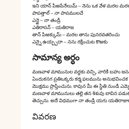
ఇని యాన్ పిఱపేనేలుమ్ – నెను ఒక వేళ మరల మర
పాపత్తాల్ – నా పాపములచే
ఎన్దై – నా తండ్రి
ఎతిరాసన్ – యతిరాజ
తాన్ పిఱక్కుమ్ – మరల తాను పునరవతరించు
ఎన్నై ఉయ్ప్పదా – నను రక్షించుట కొఱకు
సామాన్య అర్ధం
మణవాళ మామునుల వద్దకు వచ్చి, వారికి బహు జనన
ఏందుకనగ ప్రతిఒక్కరు కర్మ ఫలమును అనుభవించక
మొక్షము ప్రాప్తించును. కావున మీ ఈ స్థితి నుండి ఎమ
మణవాళ మామునులు తల్లి తన శిశువు బావిన పడుట 
తెచ్చును. అదే విధముగా నా తండ్రి యగు యతిరాజు
వివరణ