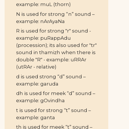
example: muL (thorn)
N is used for strong “n” sound –
example: nArAyaNa
R is used for strong "r" sound -
example: puRappAdu
(procession); its also used for "tr"
sound in thamizh when there is
double "R" - example: uRRAr
(utRAr - relative)
d is used strong “d” sound –
example: garuda
dh is used for meek “d” sound –
example: gOvindha
t is used for strong “t” sound –
example: ganta
th is used for meek “t” sound –