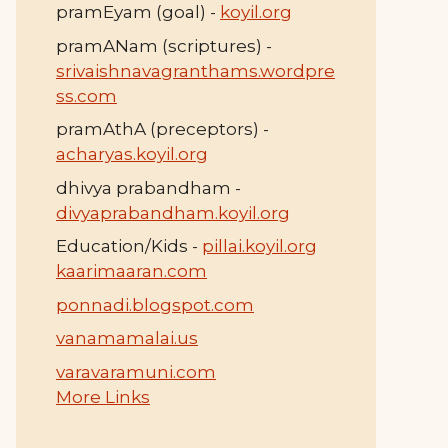
pramEyam (goal) -
koyil.org
pramANam (scriptures) -
srivaishnavagranthams.wordpre
ss.com
pramAthA (preceptors) -
acharyas.koyil.org
dhivya prabandham -
divyaprabandham.koyil.org
Education/Kids -
pillai.koyil.org
kaarimaaran.com
ponnadi.blogspot.com
vanamamalai.us
varavaramuni.com
More Links