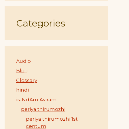
Categories
Audio
Blog
Glossary
hindi
iraNdAm Ayiram
periya thirumozhi
periya thirumozhi 1st
centum