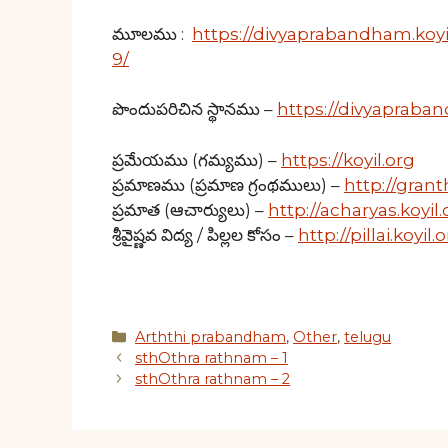
మూలము :
https://divyaprabandham.koy
9/
పొందుపరిచిన స్థానము –
https://divyapraban
ప్రమేయము (గమ్యము) –
https://koyil.org
ప్రమాణము (ప్రమాణ గ్రంథములు) –
http://grant
ప్రమాత (ఆచార్యులు) –
http://acharyas.koyil.
శ్రీవైష్ణవ విద్య / పిల్లల కోసం –
http://pillai.koyil.
Categories
Arththi prabandham
,
Other
,
telugu
sthOthra rathnam – 1
sthOthra rathnam – 2