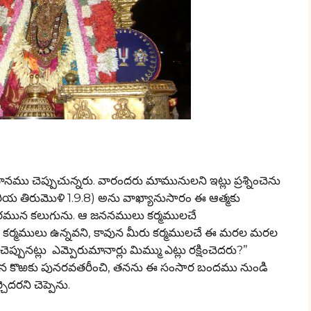
ు చెప్పుచున్నరు. వారందరు మామునులని ఇట్లు ప్రశ్నించెను
ెరియ తిరుమొళి 1.9.8) అను వాఖ్యానుసారం ఈ ఆత్మకు
శరీరమున కలుగును. ఆ జననములు కర్మములచే
ాల కర్మములు ఉన్నవని, కావున మీరు కర్మములచే ఈ మరల మరల
ెప్పునట్లు ఎమ్పెరుమానార్లు మిమ్ము ఎట్లు రక్షించెదరు?”
తన కొఱకు పునరవతరీంచి, తనను ఈ సంసార బందము నుండి
చెదరని చెప్పెను.