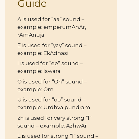
Guide
A is used for “aa” sound –
example: emperumAnAr,
rAmAnuja
E is used for “yay” sound –
example: EkAdhasi
I is used for “ee” sound –
example: Iswara
O is used for “Oh” sound –
example: Om
U is used for “oo” sound –
example: Urdhva pundram
zh is used for very strong “l”
sound – example: AzhwAr
L is used for strong “l” sound –