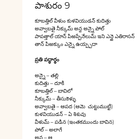
పాశురం 9
కూబత్తిల్ వీళుం కుళవియుడన్ కుదిత్తు
అవ్వాబతై నీక్కుమ్ అన్ద అన్నై పోల్
పాపత్తాల్ యాన్ పిఱప్పేనేలుమ్ ఇని ఎన్దై ఎతిరాసన్
తాన్ పిఱక్కుం ఎన్నై ఉయ్ప్పదా
ప్రతి పద్ధార్ధం
అన్నై – తల్లి
కుదిత్తు – దూకి
కూబత్తిల్ – బావిలో
నీక్కుమ్ – తీసుకెళ్ళు
అవ్వాబతై – ఆపద (ఆమె చుట్టుముట్టి)
కుళవియుడన్ – ఏ శిశువు
వీళుమ్ – పడిన (ఇంతకముందు బావిన)
పోల్ – అలాగే
అన్ద – ఆ