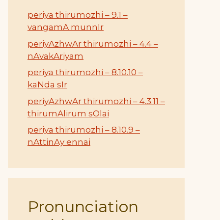
periya thirumozhi – 9.1 –
vangamA munnIr
periyAzhwAr thirumozhi – 4.4 –
nAvakAriyam
periya thirumozhi – 8.10.10 –
kaNda sIr
periyAzhwAr thirumozhi – 4.3.11 –
thirumAlirum sOlai
periya thirumozhi – 8.10.9 –
nAttinAy ennai
Pronunciation