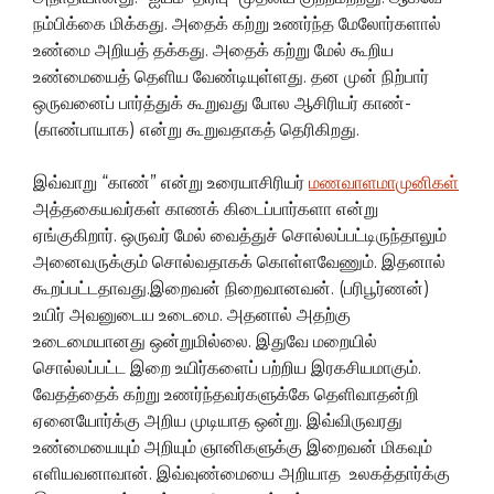
நம்பிக்கை மிக்கது. அதைக் கற்று உணர்ந்த மேலோர்களால்
உண்மை அறியத் தக்கது. அதைக் கற்று மேல் கூறிய
உண்மையைத் தெளிய வேண்டியுள்ளது. தன முன் நிற்பார்
ஒருவனைப் பார்த்துக் கூறுவது போல ஆசிரியர் காண்-
(காண்பாயாக) என்று கூறுவதாகத் தெரிகிறது.
இவ்வாறு “காண்” என்று உரையாசிரியர்
மணவாளமாமுனிகள்
அத்தகையவர்கள் காணக் கிடைப்பார்களா என்று
ஏங்குகிறார். ஒருவர் மேல் வைத்துச் சொல்லப்பட்டிருந்தாலும்
அனைவருக்கும் சொல்வதாகக் கொள்ளவேணும். இதனால்
கூறப்பட்டதாவது.இறைவன் நிறைவானவன். (பரிபூர்ணன்)
உயிர் அவனுடைய உடைமை. அதனால் அதற்கு
உடைமையானது ஒன்றுமில்லை. இதுவே மறையில்
சொல்லப்பட்ட இறை உயிர்களைப் பற்றிய இரகசியமாகும்.
வேதத்தைக் கற்று உணர்ந்தவர்களுக்கே தெளிவாதன்றி
ஏனையோர்க்கு அறிய முடியாத ஒன்று. இவ்விருவரது
உண்மையையும் அறியும் ஞானிகளுக்கு இறைவன் மிகவும்
எளியவனாவான். இவ்வுண்மையை அறியாத உலகத்தார்க்கு