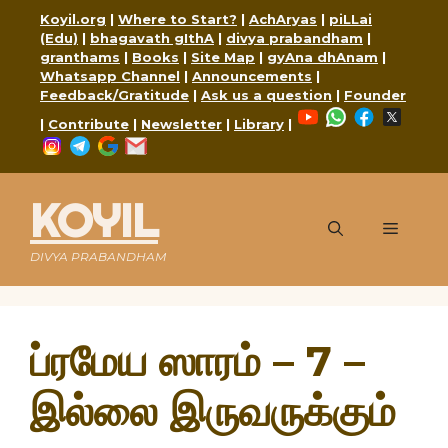
Skip
Koyil.org
|
Where to Start?
|
AchAryas
|
piLLai
to
(Edu)
|
bhagavath gIthA
|
divya prabandham
|
content
granthams
|
Books
|
Site Map
|
gyAna dhAnam
|
Whatsapp Channel
|
Announcements
|
Feedback/Gratitude
|
Ask us a question
|
Founder
YouTube
WhatsApp
Faceboo
X
|
Contribute
|
Newsletter
|
Library
|
Instagram
Telegram
Google
Mail
KOYIL
Menu
DIVYA PRABANDHAM
ப்ரமேய ஸாரம் – 7 –
இல்லை இருவருக்கும்