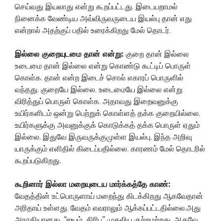
செய்வது இயலாது என்று கூறப்பட்டது. இடையறாமல்
நினைக்க வேண்டிய அவ்விருவருடைய இயல்பு தான் எது
என்றால் அதற்குப் பதில் உரைக்கிறது மேல் தொடர்.
இல்லை குறையுடமை தான் என்று:
குறை தான் இல்லை
உடைமை தான் இல்லை என்று கொண்டு கூட்டிப் பொருள்
கொள்க. தான் என்ற இடைச் சொல் எகாரப் பொருளில்
வந்தது. குறையே இல்லை. உடைமையே இல்லை என்று
விரித்துப் பொருள் கொள்க. அதாவது இறைவனுக்கு
உயிர்களிடம் ஒன்று பெற்றுக் கொள்ளத் தக்க குறையில்லை.
உயிர்களுக்கு அவனுக்குக் கொடுக்கத் தக்க பொருள் ஏதும்
இல்லை. இதுவே இருவருக்குமுள்ள இயல்பு. இந்த அறிவு
யாருக்கும் எளிதில் கிடைப்பதில்லை. காரணம் மேல் தொடரில்
கூறப்படுகிறது.
கூறினார் இல்லா மறையுடைய மார்க்கத்தே காண்:
வேதத்தின் உட்பொருளாய் மறைந்து கிடக்கிறது ஆகவேதான்
அரிதாய் உள்ளது. வேதம் எவராலும் ஆக்கப்பட்டதில்லை.அது
அநாதியானது. “ஐயம் திரிபு” முதலிய குற்றமற்றது. ஆகவே