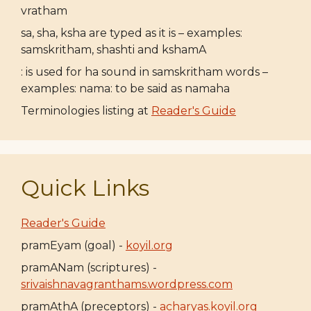
vratham
sa, sha, ksha are typed as it is – examples:
samskritham, shashti and kshamA
: is used for ha sound in samskritham words –
examples: nama: to be said as namaha
Terminologies listing at
Reader's Guide
Quick Links
Reader's Guide
pramEyam (goal) -
koyil.org
pramANam (scriptures) -
srivaishnavagranthams.wordpress.com
pramAthA (preceptors) -
acharyas.koyil.org