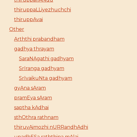
thiruppaLLiyezhuchchi
thiruppAvai
Other
Arththi prabandham
gadhya thrayam
SaraNAgathi gadhyam
SrIranga gadhyam
SrIvaikuNta gadhyam
gyAna sAram
pramEya sAram
saptha kAdhai
sthOthra rathnam
thiruvAimozhi nURRandhAdhi
upadhESa raththina mAlai