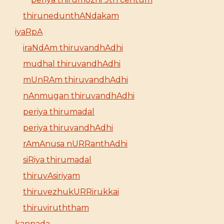
thirunedunthANdakam
iyaRpA
iraNdAm thiruvandhAdhi
mudhal thiruvandhAdhi
mUnRAm thiruvandhAdhi
nAnmugan thiruvandhAdhi
periya thirumadal
periya thiruvandhAdhi
rAmAnusa nURRanthAdhi
siRiya thirumadal
thiruvAsiriyam
thiruvezhukURRirukkai
thiruviruththam
kannada