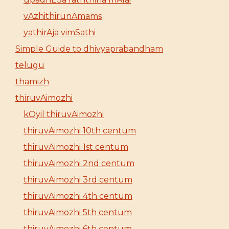
vAzhithirunAmams
yathirAja vimSathi
Simple Guide to dhivyaprabandham
telugu
thamizh
thiruvAimozhi
kOyil thiruvAimozhi
thiruvAimozhi 10th centum
thiruvAimozhi 1st centum
thiruvAimozhi 2nd centum
thiruvAimozhi 3rd centum
thiruvAimozhi 4th centum
thiruvAimozhi 5th centum
thiruvAimozhi 6th centum