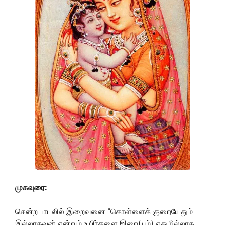
முகவுரை:
சென்ற பாடலில் இறைவனை “கொள்ளைக் குறையேதும்
இல்லாதவன் என்றும் உயிர்களை இறை(யும்) ஏதுமில்லாத