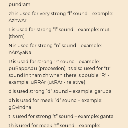
pundram
zh is used for very strong “l” sound – example:
AzhwAr
L is used for strong “l” sound – example: muL
(thorn)
N is used for strong “n” sound – example:
nArAyaNa
R is used for strong "r" sound - example:
puRappAdu (procession); its also used for "tr"
sound in thamizh when there is double "R" -
example: uRRAr (utRAr - relative)
d is used strong “d” sound – example: garuda
dh is used for meek “d” sound – example:
gOvindha
t is used for strong “t” sound – example: ganta
th is used for meek “t” sound – example: