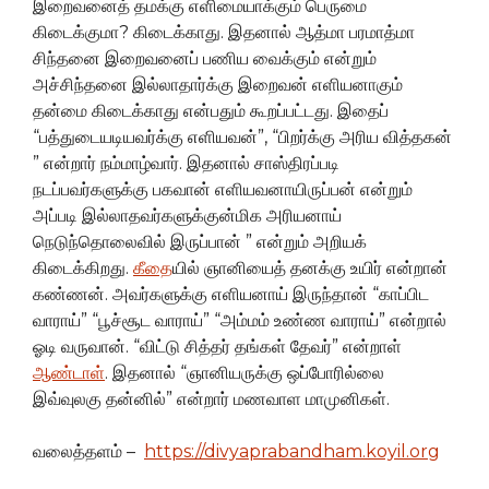
இறைவனைத் தமக்கு எளிமையாக்கும் பெருமை
கிடைக்குமா? கிடைக்காது. இதனால் ஆத்மா பரமாத்மா
சிந்தனை இறைவனைப் பணிய வைக்கும் என்றும்
அச்சிந்தனை இல்லாதார்க்கு இறைவன் எளியனாகும்
தன்மை கிடைக்காது என்பதும் கூறப்பட்டது. இதைப்
“பத்துடையடியவர்க்கு எளியவன்”, “பிறர்க்கு அரிய வித்தகன்
” என்றார் நம்மாழ்வார். இதனால் சாஸ்திரப்படி
நடப்பவர்களுக்கு பகவான் எளியவனாயிருப்பன் என்றும்
அப்படி இல்லாதவர்களுக்குன்மிக அரியனாய்
நெடுந்தொலைவில் இருப்பான் ” என்றும் அறியக்
கிடைக்கிறது.
கீதை
யில் ஞானியைத் தனக்கு உயிர் என்றான்
கண்ணன். அவர்களுக்கு எளியனாய் இருந்தான் “காப்பிட
வாராய்” “பூச்சூட வாராய்” “அம்மம் உண்ண வாராய்” என்றால்
ஓடி வருவான். “விட்டு சித்தர் தங்கள் தேவர்” என்றாள்
ஆண்டாள்
. இதனால் “ஞானியருக்கு ஒப்போரில்லை
இவ்வுலகு தன்னில்” என்றார் மணவாள மாமுனிகள்.
வலைத்தளம் –
https://divyaprabandham.koyil.org