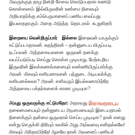
அவருக்குத் தாழ நின்றி சேவை கொடுப்பதால் கண்டு
கொள்ளலாம். இவ்விருவரின் உண்மை நிலையும்
அறியாதர்க்கு எம்பெருமானைப் பணிய வைப்பது
இயலாததாகும். அதை அடுத்த தொடரால் கூறுகிறார்
இறையை வென்றிருப்பார் இல்லை
இறைவன் யாருக்கும்
கட்டுப்படாதாவன். சுதந்திரன் – தன்னுடைய விருப்பபடி
நடப்பவன். அத்தகையவனை ஒருவன் தனக்கு
வயப்ப்படும்படி செய்து கொள்ள முடியாது. மேற்கூறிய
இருவரின் இலக்கணங்களையும் எண்ணியிருப்பார்க்கு
அவன் மிகவும் எளியனாவான். பத்துடை அடியவர்க்கு
எளியனல்லவா? அவன். எளிவரும் இயல்வனாயிற்றே
அத்தகைய பக்தர்களைக் காண முடியுமா?
அஃது ஒருவருக்கு எட்டுமதோ:
அதாவது
இறைவனுடைய
தலைமையையும் தன்னுடைய அடிமையையும் இடையறாமல்
நினைக்கும் தன்மை ஒருவரால் செய்ய முடியுமா? நான் எனது
என்று செருக்கி திரியும் உலகில் அது அவ்வளவு எளிதல்லவே!
மிகவும் அரிதாயிற்றே! ஆகவே தான் அவனைப் பணியச்