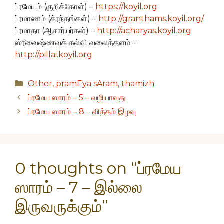
ப்ரமேயம் (குறிக்கோள்) –
https://koyil.org
ப்ரமாணம் (க்ரந்தங்கள்) –
http://granthams.koyil.org/
ப்ரமாதா (ஆசார்யர்கள்) –
http://acharyas.koyil.org
ஸ்ரீவைஷ்ணவக் கல்வி வலைத்தளம் –
http://pillai.koyil.org
Categories
Other
,
pramEya sAram
,
thamizh
ப்ரமேய ஸாரம் – 5 – வழியாவது
ப்ரமேய ஸாரம் – 8 – வித்தம் இழவு
0 thoughts on “ப்ரமேய
ஸாரம் – 7 – இல்லை
இருவருக்கும்”