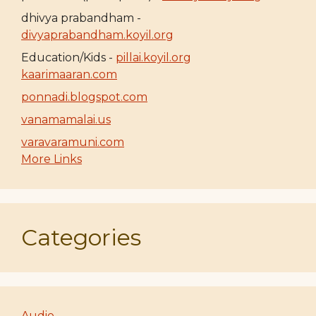
dhivya prabandham -
divyaprabandham.koyil.org
Education/Kids -
pillai.koyil.org
kaarimaaran.com
ponnadi.blogspot.com
vanamamalai.us
varavaramuni.com
More Links
Categories
Audio