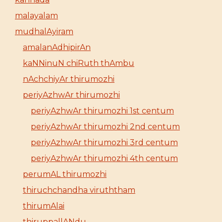
malayalam
mudhalAyiram
amalanAdhipirAn
kaNNinuN chiRuth thAmbu
nAchchiyAr thirumozhi
periyAzhwAr thirumozhi
periyAzhwAr thirumozhi 1st centum
periyAzhwAr thirumozhi 2nd centum
periyAzhwAr thirumozhi 3rd centum
periyAzhwAr thirumozhi 4th centum
perumAL thirumozhi
thiruchchandha viruththam
thirumAlai
thiruppallANdu