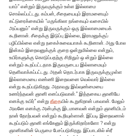
யாம்” என்றும் இருவருக்கும் உள்ள இல்லாமை
சொல்லப்பட்டது. கம்பன், சீதையையும் இராமனையும்
கட்டுரைக்கையில் “மருங்கிலா நங்கையும் வசையில்
அய்யனும்” என்று இருவருக்கும் ஒரு இல்லாமையைக்
கூறினான். சீதைக்கு இடுப்பு இல்லை, இராமனுக்குப்
பழிப்பில்லை என்று நகைச்சுவையாகக் கூறினான். அது போல
இன்கம் இறைவனுக்குக் குறை ஒன்றுமில்லை என்றும்,
உயிர்களுக்கு கொடுப்பதற்கு சிறிதும் ஒ ன்றும் இல்லை
என்றும் கூறப்பட்டதாக இருவருடைய இல்லாமையும்
தெளிவாக்கப்பட்டது. அதன் தொடர்பாக இருவருக்குமுள்ள
இல்லாமையை எண்ணி இறைவனை வெல்வார் இல்லை
என்று கூறப்படுகிறது. அதாவது இவ்வுண்மையை
உணர்ந்தவன் ஞானி எனப்படுவான்.” இத்தகைய ஞானியே
எனக்கு உயிர்” என்று
கீதை
யில் கூறுகிறான் பகவான். மேலும்
அவனே எனக்கு அன்புக்கு இடமானவன் என்றும் ஞானியிடம்
நான் தோற்பவன் என்றும் கூறியுள்ளான். இப்படி இறைவனால்
கூறப்படும் ஞானி எங்கேனும் இருக்கிறார்களோ ? என்று
ஞானிகளின் பெருமை பேசப்படுகிறது. இப்பாடலில் ஸ்ரீ