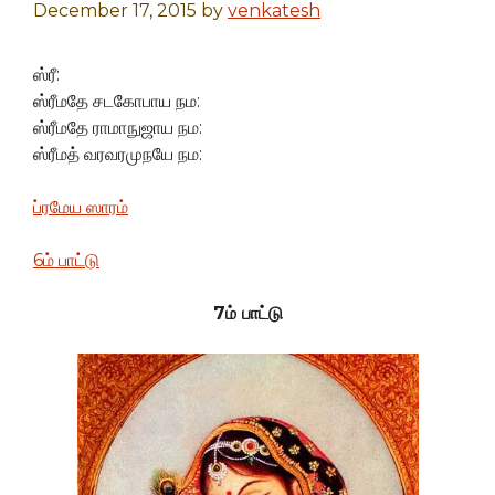
December 17, 2015
by
venkatesh
ஸ்ரீ:
ஸ்ரீமதே சடகோபாய நம:
ஸ்ரீமதே ராமாநுஜாய நம:
ஸ்ரீமத் வரவரமுநயே நம:
ப்ரமேய ஸாரம்
6ம் பாட்டு
7ம் பாட்டு