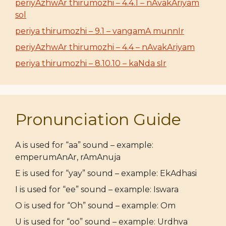
periyAzhwAr thirumozhi – 4.4.1 – nAvakAriyam
sol
periya thirumozhi – 9.1 – vangamA munnIr
periyAzhwAr thirumozhi – 4.4 – nAvakAriyam
periya thirumozhi – 8.10.10 – kaNda sIr
Pronunciation Guide
A is used for “aa” sound – example:
emperumAnAr, rAmAnuja
E is used for “yay” sound – example: EkAdhasi
I is used for “ee” sound – example: Iswara
O is used for “Oh” sound – example: Om
U is used for “oo” sound – example: Urdhva