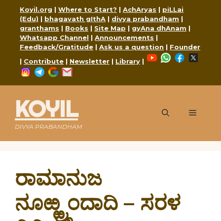
Skip
Koyil.org
|
Where to Start?
|
AchAryas
|
piLLai
to
(Edu)
|
bhagavath gIthA
|
divya prabandham
|
content
granthams
|
Books
|
Site Map
|
gyAna dhAnam
|
Whatsapp Channel
|
Announcements
|
Feedback/Gratitude
|
Ask us a question
|
Founder
YouTube
WhatsApp
Faceboo
X
|
Contribute
|
Newsletter
|
Library
|
Instagram
Telegram
Google
Mail
KOYIL
Menu
DIVYA PRABANDHAM
ರಾಮಾನುಜ
ನೂಱ್ಱ್ರಂದಾದಿ – ಸರಳ