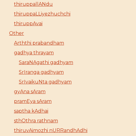
thiruppallANdu
thiruppaLLiyezhuchchi
thiruppAvai
Other
Arththi prabandham
gadhya thrayam
SaraNAgathi gadhyam
SrIranga gadhyam
SrIvaikuNta gadhyam
gyAna sAram
pramEya sAram
saptha kAdhai
sthOthra rathnam
thiruvAimozhi nURRandhAdhi