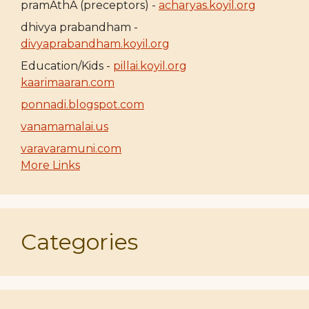
pramAthA (preceptors) -
acharyas.koyil.org
dhivya prabandham -
divyaprabandham.koyil.org
Education/Kids -
pillai.koyil.org
kaarimaaran.com
ponnadi.blogspot.com
vanamamalai.us
varavaramuni.com
More Links
Categories