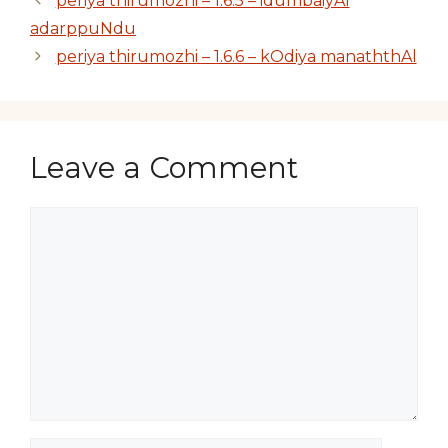
periya thirumozhi – 1.6.5 – idumbaiyAl
adarppuNdu
periya thirumozhi – 1.6.6 – kOdiya manaththAl
Leave a Comment
Comment