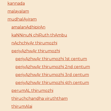
kannada
malayalam
mudhalAyiram
amalanAdhipirAn
kaNNinuN chiRuth thAmbu
nAchchiyAr thirumozhi
periyAzhwAr thirumozhi
periyAzhwAr thirumozhi 1st centum
periyAzhwAr thirumozhi 2nd centum
periyAzhwAr thirumozhi 3rd centum
periyAzhwAr thirumozhi 4th centum
perumAL thirumozhi
thiruchchandha viruththam
thirumAlai