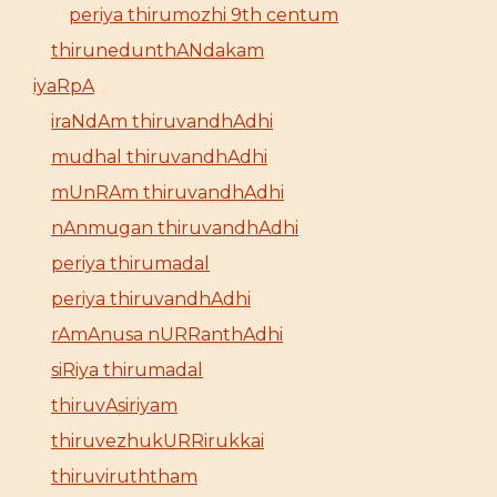
periya thirumozhi 9th centum
thirunedunthANdakam
iyaRpA
iraNdAm thiruvandhAdhi
mudhal thiruvandhAdhi
mUnRAm thiruvandhAdhi
nAnmugan thiruvandhAdhi
periya thirumadal
periya thiruvandhAdhi
rAmAnusa nURRanthAdhi
siRiya thirumadal
thiruvAsiriyam
thiruvezhukURRirukkai
thiruviruththam