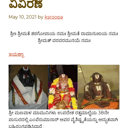
ವಿವಿರಣೆ
May 10, 2021
by
ksroopa
ಶ್ರೀಃ ಶ್ರೀಮತೆ ಶಠಗೋಪಾಯ ನಮಃ ಶ್ರೀಮತೆ ರಾಮಾನುಜಾಯ ನಮಃ
ಶ್ರೀಮತ್ ವರವರಮುನಯೆ ನಮಃ
ಇಯಱ್ಪಾ
ಶ್ರೀ ಮಣವಾಳ ಮಾಮುನಿಗಳು ಉಪದೇಶ ರತ್ನಮಾಲೈಯ 38ನೇ
ಪಾಸುರದಲ್ಲಿ ಎಂಪೆರುಮಾನಾರ್ ಅವರ ವೈಶಿಷ್ಟ್ಯತೆಯನ್ನು ಅದ್ಭುತವಾಗಿ
ಬಹಿರಂಗಪಡಿಸಿದ್ದಾರೆ :