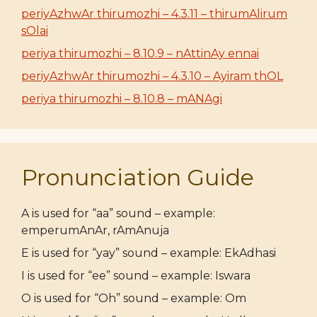
periyAzhwAr thirumozhi – 4.3.11 – thirumAlirum
sOlai
periya thirumozhi – 8.10.9 – nAttinAy ennai
periyAzhwAr thirumozhi – 4.3.10 – Ayiram thOL
periya thirumozhi – 8.10.8 – mANAgi
Pronunciation Guide
A is used for “aa” sound – example:
emperumAnAr, rAmAnuja
E is used for “yay” sound – example: EkAdhasi
I is used for “ee” sound – example: Iswara
O is used for “Oh” sound – example: Om