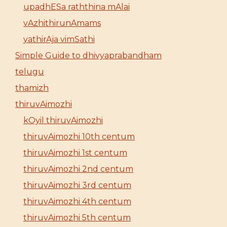
upadhESa raththina mAlai
vAzhithirunAmams
yathirAja vimSathi
Simple Guide to dhivyaprabandham
telugu
thamizh
thiruvAimozhi
kOyil thiruvAimozhi
thiruvAimozhi 10th centum
thiruvAimozhi 1st centum
thiruvAimozhi 2nd centum
thiruvAimozhi 3rd centum
thiruvAimozhi 4th centum
thiruvAimozhi 5th centum