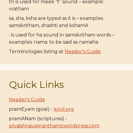
th is used for meek “t” sound – example:
vratham
sa, sha, ksha are typed as it is – examples:
samskritham, shashti and kshamA
: is used for ha sound in samskritham words –
examples: nama: to be said as namaha
Terminologies listing at
Reader's Guide
Quick Links
Reader's Guide
pramEyam (goal) -
koyil.org
pramANam (scriptures) -
srivaishnavagranthams.wordpress.com