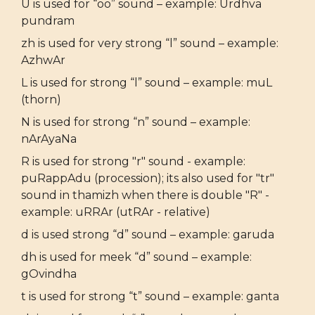
U is used for “oo” sound – example: Urdhva
pundram
zh is used for very strong “l” sound – example:
AzhwAr
L is used for strong “l” sound – example: muL
(thorn)
N is used for strong “n” sound – example:
nArAyaNa
R is used for strong "r" sound - example:
puRappAdu (procession); its also used for "tr"
sound in thamizh when there is double "R" -
example: uRRAr (utRAr - relative)
d is used strong “d” sound – example: garuda
dh is used for meek “d” sound – example:
gOvindha
t is used for strong “t” sound – example: ganta