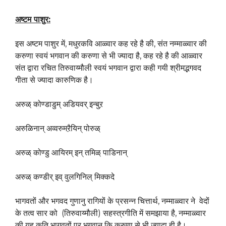
अष्टम पाशुर:
इस अष्टम पाशुर में, मधुरकवि आळ्वार कह रहे है की, संत नम्माळ्वार की
करुणा स्वयं भगवान की करुणा से भी ज्यादा है, कह रहे है की आळ्वार
संत द्वारा रचित तिरुवाय्मौली स्वयं भगवान द्वारा कही गयी श्रीमद्भगवद
गीता से ज्यादा कारुणिक है।
अरुळ् कोण्डाडुम् अडियवर् इन्बुऱ
अरुळिनान् अव्वरुमऱैयिन् पोरुळ्
अरुळ् कोण्डु आयिरम् इन् तमिळ् पाडिनान्
अरुळ् कण्डीर् इव् वुलगिनिल् मिक्कदे
भागवतों और भगवद गुणानु रागियों के प्रसन्न चित्तार्थ, नम्माळ्वार ने वेदों
के तत्व सार को (तिरुवाय्मौली) सहस्त्रगीति में समझाया है, नम्माळ्वार
की यह कृति भागवतों पर भगवान कि करुणा से भी ज्यादा ही है।