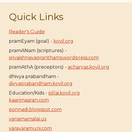
Quick Links
Reader's Guide
pramEyam (goal) -
koyil.org
pramANam (scriptures) -
srivaishnavagranthams.wordpress.com
pramAthA (preceptors) -
acharyas.koyil.org
dhivya prabandham -
divyaprabandham.koyil.org
Education/Kids -
pillai.koyil.org
kaarimaaran.com
ponnadi.blogspot.com
vanamamalai.us
varavaramuni.com