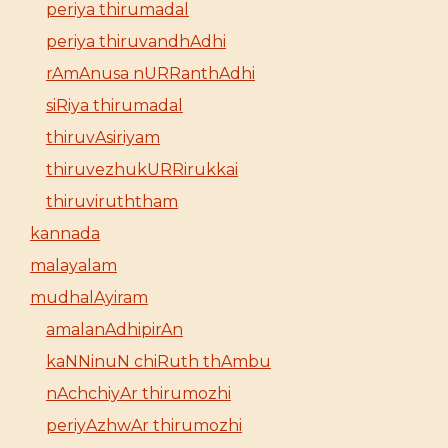
periya thirumadal
periya thiruvandhAdhi
rAmAnusa nURRanthAdhi
siRiya thirumadal
thiruvAsiriyam
thiruvezhukURRirukkai
thiruviruththam
kannada
malayalam
mudhalAyiram
amalanAdhipirAn
kaNNinuN chiRuth thAmbu
nAchchiyAr thirumozhi
periyAzhwAr thirumozhi