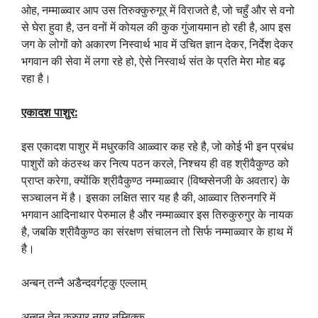
ओह, नम्माळ्वार आप उस तिरुक्कुरुगूर् में विराजते है, जो चहुँ और से वनो
से घेरा हुवा है, उन वनों में कोयल की कुक गुंजायमान हो रही है, आप इस
जग के लोगों को अकारण निस्वार्थ भाव में उचित ज्ञान देकर, निर्देश देकर
भगवान की सेवा में लगा रहे हो, ऐसे निस्वार्थ संत के प्रति मेरा मोह बढ़
रहा है।
एकादश पाशुर:
इस एकादश पाशुर में मधुरकवि आळ्वार कह रहे है, जो कोई भी इन प्रबंध
पाशुरों को कंठस्थ कर नित्य पठन करले, निश्चय ही वह श्रीवैकुण्ठ को
प्राप्त करेगा, क्योंकि श्रीवैकुण्ठ नम्माळ्वार (विष्क्सेनजी के अवतार) के
सञ्चालन में है। इसका लक्षित सार यह है की, आळ्वार तिरुनगरि में
भगवान आदिनाथार पेरुमाल है और नम्माळ्वार इस तिरुकुरुगुर के नायक
है, जबकि श्रीवैकुण्ठ का संरक्षण संचालन तो सिर्फ नम्माळ्वार के हाथ में
है।
अन्बन् तन्नै अडैन्दवर्गट्कु एल्लाम्
अन्बन् तेन् कुरुगूर् नगर् नम्बिक्कु