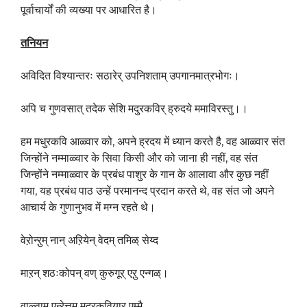
पूर्वाचार्यों की व्यख्या पर आधारित है।
तनियन
अविदित विश्यान्तरः सठारेर् उपनिशताम् उपगानमात्रभोगः।
अपि च गुणवसात् तदेक सेशि मदुरकविर् ह्रुदये ममाविरस्तु।।
हम मधुरकवि आळ्वार को, अपने ह्रदय में ध्यान करते है, वह आळ्वार संत
जिन्होंने नम्माळ्वार के सिवा किसी और को जाना ही नहीं, वह संत
जिन्होंने नम्माळ्वार के प्रबंध पाशुर के गान के आलावा और कुछ नहीं
गया, यह प्रबंध पाठ उन्हें परमानन्द प्रदान करते थे, वह संत जो अपने
आचार्य के गुणानुभव में मग्न रहते थे।
वेऱोन्ऱुम् नान् अऱियेन् वेदम् तमिळ् सेय्द
माऱन् शठःकोपन् वण् कुरुगूर् एऱु एन्गळ्।
वाळ्वाम् एन्ऱेत्तुम् मदुरकवियार् एम्मै