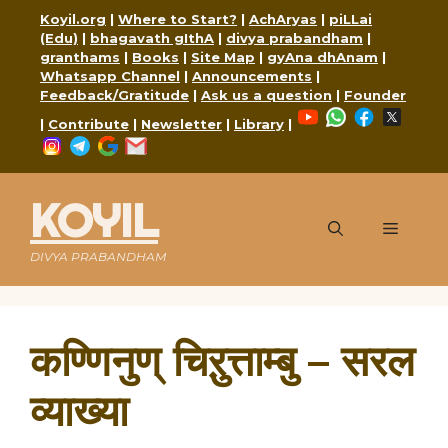
Skip
Koyil.org
|
Where to Start?
|
AchAryas
|
piLLai
to
(Edu)
|
bhagavath gIthA
|
divya prabandham
|
content
granthams
|
Books
|
Site Map
|
gyAna dhAnam
|
Whatsapp Channel
|
Announcements
|
Feedback/Gratitude
|
Ask us a question
|
Founder
YouTube
WhatsApp
Faceboo
X
|
Contribute
|
Newsletter
|
Library
|
Instagram
Telegram
Google
Mail
KOYIL
Menu
DIVYA PRABANDHAM
कण्णिनुण् चिऱुत्ताम्बु – सरल
व्याख्या