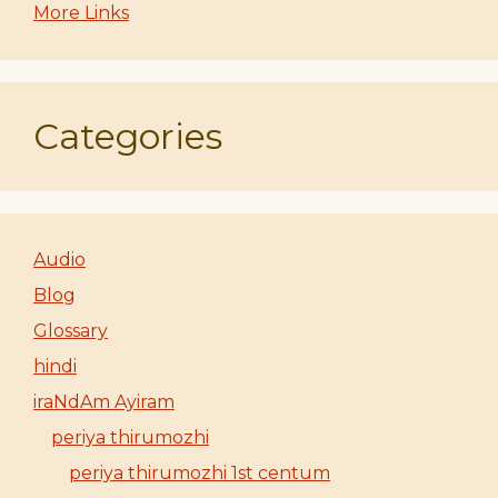
More Links
Categories
Audio
Blog
Glossary
hindi
iraNdAm Ayiram
periya thirumozhi
periya thirumozhi 1st centum