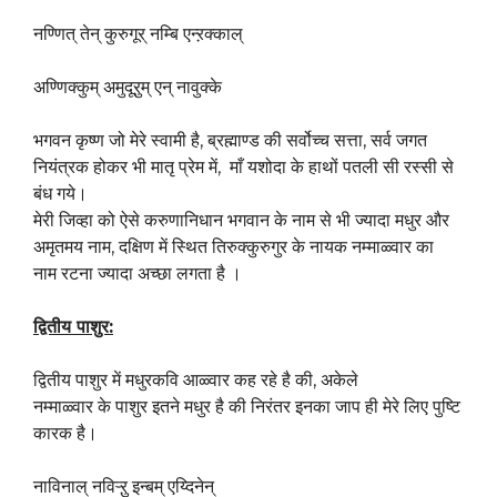
नण्णित् तेन् कुरुगूर् नम्बि एन्ऱक्काल्
अण्णिक्कुम् अमुदूऱुम् एन् नावुक्के
भगवन कृष्ण जो मेरे स्वामी है, ब्रह्माण्ड की सर्वोच्च सत्ता, सर्व जगत
नियंत्रक होकर भी मातृ प्रेम में, माँ यशोदा के हाथों पतली सी रस्सी से
बंध गये।
मेरी जिव्हा को ऐसे करुणानिधान भगवान के नाम से भी ज्यादा मधुर और
अमृतमय नाम, दक्षिण में स्थित तिरुक्कुरुगुर के नायक नम्माळ्वार का
नाम रटना ज्यादा अच्छा लगता है ।
द्वितीय
पाशुर:
द्वितीय पाशुर में मधुरकवि आळ्वार कह रहे है की, अकेले
नम्माळ्वार के पाशुर इतने मधुर है की निरंतर इनका जाप ही मेरे लिए पुष्टि
कारक है।
नाविनाल् नविऱ्ऱु इन्बम् एय्दिनेन्