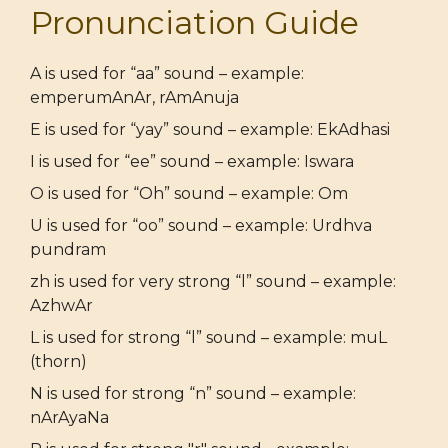
Pronunciation Guide
A is used for “aa” sound – example:
emperumAnAr, rAmAnuja
E is used for “yay” sound – example: EkAdhasi
I is used for “ee” sound – example: Iswara
O is used for “Oh” sound – example: Om
U is used for “oo” sound – example: Urdhva
pundram
zh is used for very strong “l” sound – example:
AzhwAr
L is used for strong “l” sound – example: muL
(thorn)
N is used for strong “n” sound – example:
nArAyaNa