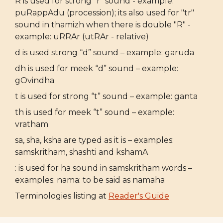
R is used for strong "r" sound - example:
puRappAdu (procession); its also used for "tr"
sound in thamizh when there is double "R" -
example: uRRAr (utRAr - relative)
d is used strong “d” sound – example: garuda
dh is used for meek “d” sound – example:
gOvindha
t is used for strong “t” sound – example: ganta
th is used for meek “t” sound – example:
vratham
sa, sha, ksha are typed as it is – examples:
samskritham, shashti and kshamA
: is used for ha sound in samskritham words –
examples: nama: to be said as namaha
Terminologies listing at
Reader's Guide