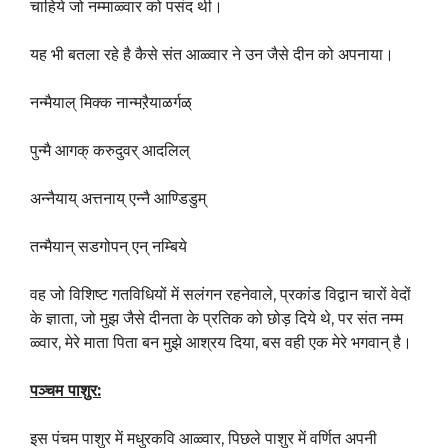
चाहिये जो नम्माळ्वार को पसंद थी।
यह भी बतला रहे है कैसे संत आळ्वार ने उन जैसे दीन को अपनाया।
नन्मैयाल् मिक्क नान्मऱैयाळर्गळ्
पुन्मै आगक् करुदुवर् आदलिल्
अन्नैयाय् अत्तनाय् एन्नै आण्डिडुम्
तन्मैयान् सडगोपन् एन् नम्बिये
वह जो विशिष्ट गतविधियों में सलंगन रहनेवाले, प्रकांड विद्वान चारों वेदों
के ज्ञाता, जो मुझ जैसे दीनता के प्रतिक को छोड़ दिये थे, पर संत नम्म
ळ्वार, मेरे माता पिता बन मुझे आश्रय दिया, बस वही एक मेरे भगवान् है।
पञ्चम
पाशुर:
इस पंचम पाशुर में मधुरकवि आळ्वार, पिछले पाशुर में वर्णित अपनी