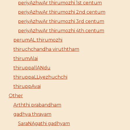
periyAzhwAr thirumozhi 1st centum
periyAzhwAr thirumozhi 2nd centum
periyAzhwAr thirumozhi 3rd centum
periyAzhwAr thirumozhi 4th centum
perumAL thirumozhi
thiruchchandha viruththam
thirumAlai
thiruppallANdu
thiruppaLLiyezhuchchi
thiruppAvai
Other
Arththi prabandham
gadhya thrayam
SaraNAgathi gadhyam