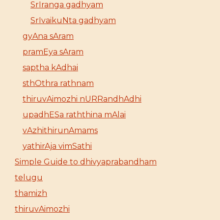
SrIranga gadhyam
SrIvaikuNta gadhyam
gyAna sAram
pramEya sAram
saptha kAdhai
sthOthra rathnam
thiruvAimozhi nURRandhAdhi
upadhESa raththina mAlai
vAzhithirunAmams
yathirAja vimSathi
Simple Guide to dhivyaprabandham
telugu
thamizh
thiruvAimozhi