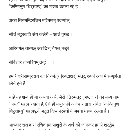
“कण्णिनुण् चिऱुत्ताम्बु” का महत्त्व बतला रहे है ।
वाय्त्त तिरुमन्दिरत्तिन् मद्दिममाम् पदम्पोल्
सीर्त्त मदुरकवि सेय् कलैयै – आर्त्त पुगळ्।
आरियर्गळ् तान्गळ् अरुळिच् चेयल् नडुवे
सेर्वित्तार् ताऱ्परियम् तेर्न्दु । ।
हमारे श्रीसम्प्रदाय का तिरुमंत्र (अष्टाक्षर) मंत्र, अपने आप में सम्पूर्णता
लिये हुये है।
चाहे वह शब्द हो या अथवा अर्थ, जैसे तिरुमंत्र (अष्टाक्षर) का मध्य नाम
” नमः” महत्व रखता है, ऐसे ही मधुरकवि आळ्वार द्वारा रचित “कण्णिनुण्
चिऱुत्ताम्बु” महत्वपूर्ण अद्भुत दिव्य प्रबंधों में अपना महत्व रखता है।
आळ्वार संत द्वारा रचित इन पाशुरों के अर्थ को जानकर हमारे श्रद्धेय