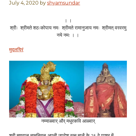
July 4, 2020
by
shyamsundar
। ।
श्रीः श्रीमते शठःकोपाय नमः श्रीमते रामानुजाय नमः श्रीमत् वरवरमु
नये नमः । ।
मुदलयिरं
नम्माळ्वार् और् मधुरकवि आळ्वार्
श्री मणवाळ मामुनिगळ् अपनी उपदेश रत्न मालै के २६ वे पाशुर में