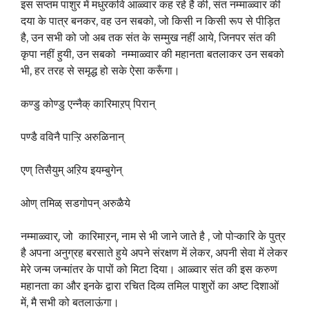
इस सप्तम पाशुर में मधुरकवि आळ्वार कह रहे है की, संत नम्माळ्वार की
दया के पात्र बनकर, वह उन सबको, जो किसी न किसी रूप से पीड़ित
है, उन सभी को जो अब तक संत के सम्मुख नहीं आये, जिनपर संत की
कृपा नहीं हुयी, उन सबको नम्माळ्वार की महानता बतलाकर उन सबको
भी, हर तरह से समृद्ध हो सके ऐसा करूँगा।
कण्डु कोण्डु एन्नैक् कारिमाऱप् पिरान्
पण्डै वविनै पाऱ्ऱि अरुळिनान्
एण् तिसैयुम् अऱिय इयम्बुगेन्
ओण् तमिळ् सडगोपन् अरुळैये
नम्माळ्वार्, जो कारिमाऱन्, नाम से भी जाने जाते है , जो पोऱ्कारि के पुत्र
है अपना अनुग्रह बरसाते हुये अपने संरक्षण में लेकर, अपनी सेवा में लेकर
मेरे जन्म जन्मांतर के पापों को मिटा दिया। आळ्वार संत की इस करुण
महानता का और इनके द्वारा रचित दिव्य तमिल पाशुरों का अष्ट दिशाओं
में, मै सभी को बतलाऊंगा।