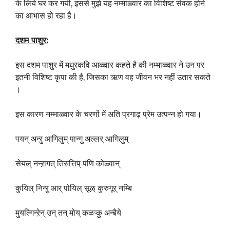
के लिये घर कर गयी, इससे मुझे यह नम्माळ्वार का विशिष्ट सेवक होने
का आभास हो रहा है।
दशम पाशुर:
इस दशम पाशुर में मधुरकवि आळ्वार कहते है की नम्माळ्वार ने उन पर
इतनी विशिष्ट कृपा की है, जिसका ऋण वह जीवन भर नहीं उतार सकते
।
इस कारण नम्माळ्वार के चरणों में अति प्रगाढ़ प्रेम उत्पन्न हो गया।
पयन् अन्ऱु आगिलुम् पान्गु अल्लर् आगिलुम्
सेयल् नन्ऱागत् तिरुत्तिप् पणि कोळ्वान्
कुयिल् निन्ऱु आर् पोयिल् सूळ् कुरुगूर् नम्बि
मुयल्गिन्ऱेन् उन् तन् मोय् कळऱ्कु अन्बैये