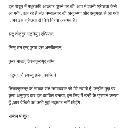
इस पाशुर में मधुरकवि आळ्वार पूछने पर की, आप में इतनी श्रेष्ठता कैसे
आ गयी , कह रहे है संत नम्माळ्वार की अनुकम्पा और अनुग्रह से आ गयी
, अब इस श्रेष्ठता से निचे गिरना असंभव है।
इन्ऱु तोट्टुम् एळुमैयुम् एम्पिरान्
निन्ऱु तन् इन्ऱु पुगळ् एत्त अरुळिनान्
कुन्ऱ माडत् तिरुक्कुरुगूर् नम्बि
एन्ऱुम् एन्नै इगळ्वु इलन् काण्मिने
तिरुक्कुरुगूर् के नायक संत नम्माळ्वार जो मेरे स्वामी है, उन्होंने मुझ पर
कृपा अनुग्रह कर इस काबिल बनाया, इस लिए में उन्ही के गुणगान करता
हूँ ,आप देखिये वह कभी मुझे मझधार नहीं छोड़ेंगे।
सप्तम पाशुर: