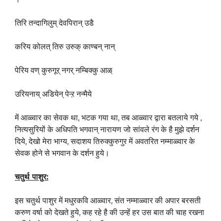
तिरि तन्दागिलुम् देवपिरान् उडै
करिय कोलत् तिरु उरुक् काण्बन् नान्
पेरिय वण् कुरुगूर् नगर् नम्बिक्कु आळ्
उरियनाय् अडियेन् पेऱ्ऱ नन्मैये
में आळ्वार का सेवक था, भटक गया था, तब आळ्वार द्वारा बतलाये गये ,
नित्यसुरियों के अधिपति भगवान् नारायण जो सांवले रंग के है मुझे दर्शन
दिये, देखो मेरा भाग्य, सदाशय तिरुक्कुरुगुर में अवतरित नम्माळ्वार के
सेवक होने से भगवान के दर्शन हुये।
चतुर्थ
पाशुर:
इस चतुर्थ पाशुर में मधुरकवि आळ्वार, संत नम्माळ्वार की अपार बरसती
करुण वर्षा को देखते हुये, कह रहे है की उन्हें हर उस बात की चाह रखना