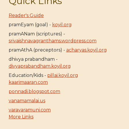
Quick Links
Reader's Guide
pramEyam (goal) -
koyil.org
pramANam (scriptures) -
srivaishnavagranthams.wordpress.com
pramAthA (preceptors) -
acharyas.koyil.org
dhivya prabandham -
divyaprabandham.koyil.org
Education/Kids -
pillai.koyil.org
kaarimaaran.com
ponnadi.blogspot.com
vanamamalai.us
varavaramuni.com
More Links