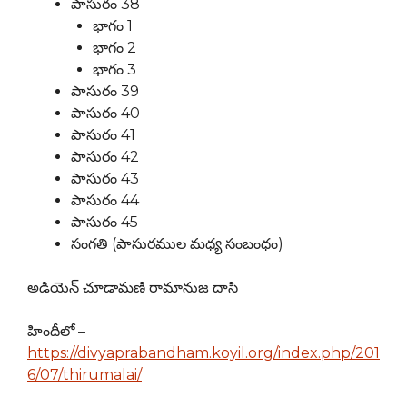
పాసురం 38
భాగం 1
భాగం 2
భాగం 3
పాసురం 39
పాసురం 40
పాసురం 41
పాసురం 42
పాసురం 43
పాసురం 44
పాసురం 45
సంగతి (పాసురముల మధ్య సంబంధం)
అడియెన్ చూడామణి రామానుజ దాసి
హిందీలో –
https://divyaprabandham.koyil.org/index.php/201
6/07/thirumalai/