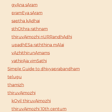
gyAna sAram
pramEya sAram
saptha kAdhai
sthOthra rathnam
thiruvAimozhi nURRandhAdhi
upadhESa raththina mAlai
vAzhithirunAmams
yathirAja vimSathi
Simple Guide to dhivyaprabandham
telugu
thamizh
thiruvAimozhi
kOyil thiruvAimozhi
thiruvAimozhi 10th centum