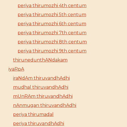
periya thirumozhi 4th centum
periya thirumozhi 5th centum
periya thirumozhi 6th centum
periya thirumozhi 7th centum
periya thirumozhi 8th centum
periya thirumozhi 9th centum
thirunedunthANdakam
iyaRpA
iraNdAm thiruvandhAdhi
mudhal thiruvandhAdhi
mUnRAm thiruvandhAdhi
nAnmugan thiruvandhAdhi
periya thirumadal
periya thiruvandhAdhi