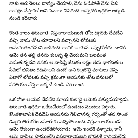
నాకు ఆరునెలలు దాస్యం చేయాలి, నేను ఓడిపోతే నేను నీకు
దాస్యం చేస్తాను’ అని సవాలు విసిరింది. అప్పటికి ఇద్దరూ అక్కడి
నుండి కదిలారు.
కొంత కాలం తరువాత విప్రనారాయణుడి తోట దగ్గరకు దేవదేవి
వచ్చి తాను తోట చూడాలని వచ్చానని లోపలకు
అనుమతించమని అడిగింది. దానికి అయన ఒప్పుకోలేదు. దానికి
ఆమె తన తల్లి తనను కులవృ త్తి చేయమని బలవంత
పెడుతున్నదని తనకు ఆ పాపిష్టి జీవితం ఇష్టం లేదు భాగవతుల
సేవలో జీవితం గడపాలని ఉంది’ అని కల్లబొల్లి మాటలు చెప్పి
ఎలాగో లోపలకు వచ్చి క్రమంగా ఆయనకు తోట పనులలో
సహాయం చేస్తూ అక్కడే ఉండి పోయింది.
ఒక రోజు ఆయన దేవదేవి మాయకులోనై ఆమెకు వశ్యుడయ్యాడు.
తరువాత ఇద్దరూ ఒకేకుటీరంలో ఉండడం మొదలు పెట్టారు.
కొంతకాలానికి దేవదేవి ఆయనను గెలిచానన్న గర్వంతో తన సొంత
ఊరైన తిరుకరంబనూరుకు వెళ్ళిపోయింది. విప్రనారాయణుడు
ఆమె లేకుండా ఉండలేకపోయాడు. ఆమె ఇంటికి వళ్ళాడు, కానీ
ఆమె దాసీలు సొమ్ములేని విప్రనారాయణని లోపలికి రానీయలేదు.