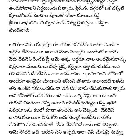
చూపేవారు కాదు. బ్రహ్మచారిగా ఉండి భగవత్కైంకర్యం చేస్తూ
ఉండిపోవాలని నిర్ణయించుకున్నారు. శ్రీరంగం దగ్గరలో ఒక చక్కటి
పూలతోటను పెంచి ఆ పూలతో రోజూ మాలలు కట్టి
శ్రీరంగనాధుడికి సమర్పించటమే నిత్య కైంకర్యంగా చేస్తూ
వుండేవారు.
ఒకరోజు వీరు యధాప్రకారం తోటలో పనిచేసుకుంటూ ఉండగా
ఇద్దరు దేవదాసులు ఆ దారి వెంట వచ్చారు. అందులో ఒకామె
పేరు దేవదేవి రెండవ స్త్రీ ఆమె అక్క. ఇద్దరూ చాల అందమైనవాళ్ళు.
విప్రనారాయణునులు వీళ్ళ వైపు కన్నైనా ఎత్తి చూడలేదు. అది
గమనించిన దేవదేవికి చాలా అవమానంగా భావించింది. లోకంలో
అందరూ తనవైపు చూడాలని తపించి పోతారు అలాంటిది ఇతను
తన ఉనికినే గమనించకుండా తన పని తాను చేసుకుపోతున్నాడు
అని కోపంతో ఉడికి పోయింది. ఆమె అక్క విప్రనారాయణుని
గురించి వివరంగా చెప్పి ఆయన భగవత్ కైంకర్యం తప్ప ఇతర
విషయాలను కలలో కూడా తలచడు అని చెప్పింది. దేవదేవి
దానిని సవాలుగా తీసుకోని ఆరు నెలల్లో అతడిని నావశం
చేసుకొని చూపించకపొతే నేను దేవదేవినే కాదు అని చెప్పింది.
ఆమె సోదరి అది జరగని పని అన్నది. అలా చేసి చూపిస్తే నువ్వు