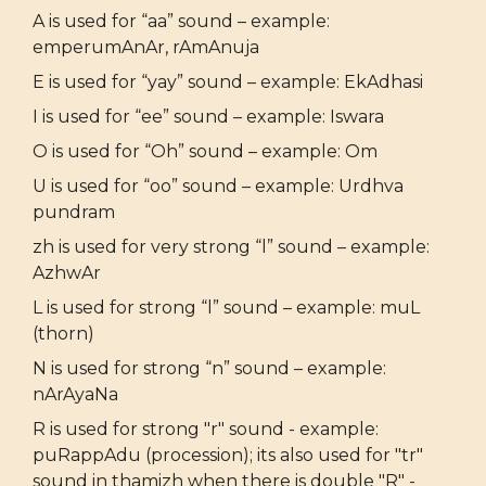
A is used for “aa” sound – example:
emperumAnAr, rAmAnuja
E is used for “yay” sound – example: EkAdhasi
I is used for “ee” sound – example: Iswara
O is used for “Oh” sound – example: Om
U is used for “oo” sound – example: Urdhva
pundram
zh is used for very strong “l” sound – example:
AzhwAr
L is used for strong “l” sound – example: muL
(thorn)
N is used for strong “n” sound – example:
nArAyaNa
R is used for strong "r" sound - example:
puRappAdu (procession); its also used for "tr"
sound in thamizh when there is double "R" -