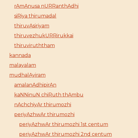
rAmAnusa nURRanthAdhi
siRiya thirumadal
thiruvAsiriyam
thiruvezhukURRirukkai
thiruviruththam
kannada
malayalam
mudhalAyiram
amalanAdhipirAn
kaNNinuN chiRuth thAmbu
nAchchiyAr thirumozhi
periyAzhwAr thirumozhi
periyAzhwAr thirumozhi 1st centum
periyAzhwAr thirumozhi 2nd centum