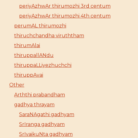
periyAzhwAr thirumozhi 3rd centum
periyAzhwAr thirumozhi 4th centum
perumAL thirumozhi
thiruchchandha viruththam
thirumAlai
thiruppallANdu
thiruppaLLiyezhuchchi
thiruppAvai
Other
Arththi prabandham
gadhya thrayam
SaraNAgathi gadhyam
SrIranga gadhyam
SrIvaikuNta gadhyam