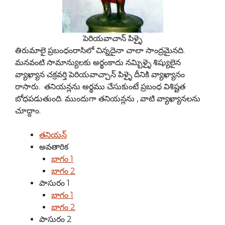
పెరియవాచాన్ పిళ్ళై
తిరుమాలై ప్రబంధంరాసిలో చిన్నదైనా చాలా సాంద్రమైనది.
మనవంటి సామాన్యులకు అర్థంకాదు నమ్బిళ్ళై శిష్యులైన
వ్యాఖ్యాన చక్రవర్తి పెరియవాచ్చాన్ పిళ్ళై దీనికి వ్యాఖ్యానం
రాసారు. తనియన్లను అర్థము చేసుకుంటే ప్రబంధ విశిష్టత
బోధపడుతుంది. ముందుగా తనియన్లను , వాటి వ్యాఖ్యానలను
చూద్దాం.
తనియన్
అవతారిక
భాగం 1
భాగం 2
పాసురం 1
భాగం 1
భాగం 2
పాసురం 2