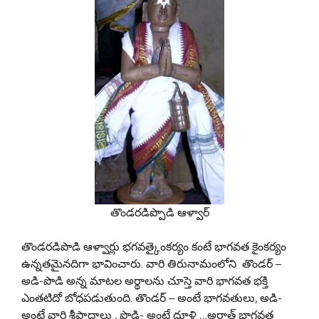
తొండరడిప్పొడి ఆళ్వార్
తొండరడిపొడి ఆళ్వార్లు భగవత్కైంకర్యం కంటే భాగవత కైంకర్యం
ఉన్నతమైనదిగా భావించారు. వారి తిరునామంలోని తొండర్ –
అడి-పొడి అన్న మాటల అర్థాలను చూస్తె వారి భాగవత భక్తి
ఎంతటిదో బోధపడుతుంది. తొండర్ – అంటే భాగవతులు, అడి-
అంటే వారి శ్రీపాదాలు , పొడి- అంటే ధూళి …అర్తాత్ భాగవత