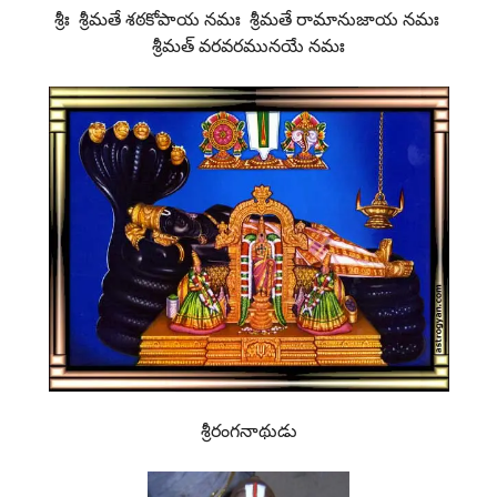
శ్రీః శ్రీమతే శఠకోపాయ నమః శ్రీమతే రామానుజాయ నమః
శ్రీమత్ వరవరమునయే నమః
శ్రీరంగనాథుడు