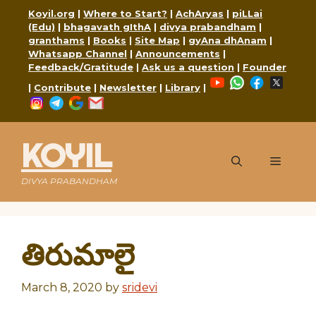
Skip
Koyil.org
|
Where to Start?
|
AchAryas
|
piLLai
to
(Edu)
|
bhagavath gIthA
|
divya prabandham
|
content
granthams
|
Books
|
Site Map
|
gyAna dhAnam
|
Whatsapp Channel
|
Announcements
|
Feedback/Gratitude
|
Ask us a question
|
Founder
YouTube
WhatsApp
Faceboo
X
|
Contribute
|
Newsletter
|
Library
|
Instagram
Telegram
Google
Mail
KOYIL
Menu
DIVYA PRABANDHAM
తిరుమాలై
March 8, 2020
by
sridevi