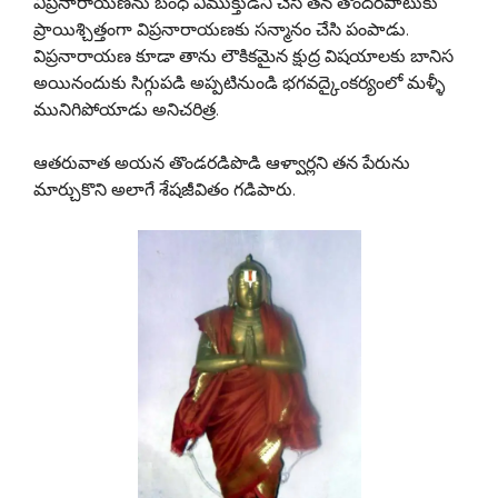
విప్రనారాయణను బంధ విముక్తుడిని చేసి తన తోందరపాటుకు
ప్రాయిశ్చిత్తంగా విప్రనారాయణకు సన్మానం చేసి పంపాడు.
విప్రనారాయణ కూడా తాను లౌకికమైన క్షుద్ర విషయాలకు బానిస
అయినందుకు సిగ్గుపడి అప్పటినుండి భగవద్కైంకర్యంలో మళ్ళీ
మునిగిపోయాడు అనిచరిత్ర.
ఆతరువాత అయన తొండరడిపొడి ఆళ్వార్లని తన పేరును
మార్చుకొని అలాగే శేషజీవితం గడిపారు.