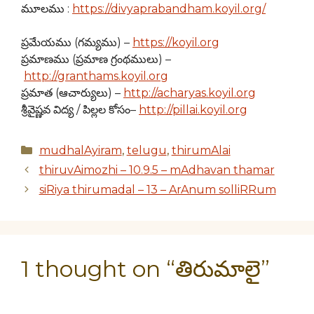
మూలము :
https://divyaprabandham.koyil.org/
ప్రమేయము (గమ్యము) –
https://koyil.org
ప్రమాణము (ప్రమాణ గ్రంథములు) –
http://granthams.koyil.org
ప్రమాత (ఆచార్యులు) –
http://acharyas.koyil.org
శ్రీవైష్ణవ విద్య / పిల్లల కోసం–
http://pillai.koyil.org
Categories
mudhalAyiram
,
telugu
,
thirumAlai
thiruvAimozhi – 10.9.5 – mAdhavan thamar
siRiya thirumadal – 13 – ArAnum solliRRum
1 thought on “తిరుమాలై”