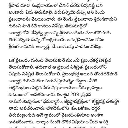
శ్రీపాద ధూళి. సంప్రదాయంలో దీనినే చరమపర్వనిష్ట అని
అంటారు. వీరు తిరుమాలై, తిరుపళ్ళియెళుచ్చి అని రెండు
ప్రబంధాలను వెలయించారు. ఈ రెండు ప్రబందాలు శ్రీరంగనాధుని
గురించి పాడినవే కావటం విశేషం. తిరుమాలైలో
ఆళ్వార్లలోని శేషత్వ జ్ఞానాన్ని శ్రీరంగనాధుడు మేలుకొలిపారు.
తిరుపళ్ళియెళుచ్చిలో ఆశ్రితులను అనుగ్రహించటం కోసం
శ్రీరంగనాధునికి ఆళ్వార్లు మేలుకొలుపు పాడటం విశేషం.
ఒక ప్రబంధం గురించి తెలుసుకునే ముందు ప్రబంధకర్త విశిష్టత
తెలుసుకోవాలి. తరువాత ఆ ప్రబంధ విశిష్టత, ప్రబంధంలోని
విషయ విశిష్టత తెలుసుకోవాలి. ప్రబంధకర్త అయిన తొండరడిపొడి
ఆళ్వార్ల గురించి తెలుసుకునే ప్రయత్నం చేద్దాం . వీరికి
తల్లిదండ్రులు పెట్టిన పేరు విప్రనారాయణ. వీరు బ్రాహ్మణ
కుటుంబలో అవతరించారు. కల్యాది 289 ప్రభవ
నామసంవత్సరంలో ధనుర్మాసం, జ్యేష్టానక్షత్రంలో కృష్ణపక్ష చతుర్దశి
నాడు అవతరించారు. చోళదేశంలోని కుంబకోణం దగ్గర
తిరుమణ్డంగుడి అనే గ్రామంలో వైజయంతిమాల అంశగా
అవతరించారు. బాల్యం నుండే లౌకిక విషయాల మీద ఆసక్తి