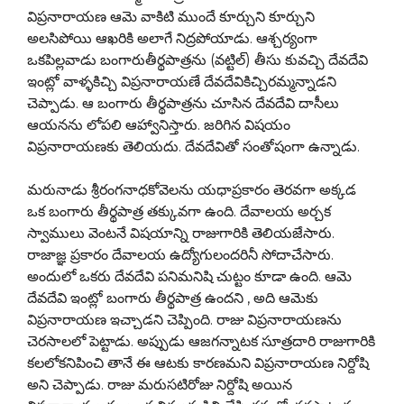
విప్రనారాయణ ఆమె వాకిటి ముందే కూర్చుని కూర్చుని
అలసిపోయి ఆఖరికి అలాగే నిద్రపోయాడు. ఆశ్చర్యంగా
ఒకపిల్లవాడు బంగారుతీర్థపాత్రను (వట్టిల్) తీసు కువచ్చి దేవదేవి
ఇంట్లో వాళ్ళకిచ్చి విప్రనారాయణే దేవదేవికిచ్చిరమ్మన్నాడని
చెప్పాడు. ఆ బంగారు తీర్థపాత్రను చూసిన దేవదేవి దాసీలు
ఆయనను లోపలి ఆహ్వానిస్తారు. జరిగిన విషయం
విప్రనారాయణకు తెలియదు. దేవదేవితో సంతోషంగా ఉన్నాడు.
మరునాడు శ్రీరంగనాధకోవెలను యధాప్రకారం తెరవగా అక్కడ
ఒక బంగారు తీర్థపాత్ర తక్కువగా ఉంది. దేవాలయ అర్చక
స్వాములు వెంటనే విషయాన్ని రాజుగారికి తెలియజేసారు.
రాజాజ్ఞ ప్రకారం దేవాలయ ఉద్యోగులందరినీ సోదాచేసారు.
అందులో ఒకరు దేవదేవి పనిమనిషి చుట్టం కూడా ఉంది. ఆమె
దేవదేవి ఇంట్లో బంగారు తీర్థపాత్ర ఉందని , అది ఆమెకు
విప్రనారాయణ ఇచ్చాడని చెప్పింది. రాజు విప్రనారాయణను
చెరసాలలో పెట్టాడు. అప్పుడు ఆజగన్నాటక సూత్రదారి రాజుగారికి
కలలోకనిపించి తానే ఈ ఆటకు కారణమని విప్రనారాయణ నిర్దోషి
అని చెప్పాడు. రాజు మరుసటిరోజు నిర్దోషి అయిన