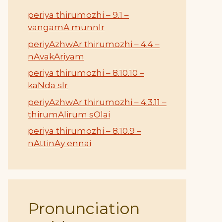
periya thirumozhi – 9.1 –
vangamA munnIr
periyAzhwAr thirumozhi – 4.4 –
nAvakAriyam
periya thirumozhi – 8.10.10 –
kaNda sIr
periyAzhwAr thirumozhi – 4.3.11 –
thirumAlirum sOlai
periya thirumozhi – 8.10.9 –
nAttinAy ennai
Pronunciation