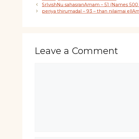
SrIvishNu sahasranAmam – 51 (Names 500 
periya thirumadal – 93 – than nilaimai ellA
Leave a Comment
Comment