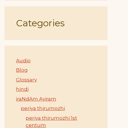
Categories
Audio
Blog
Glossary
hindi
iraNdAm Ayiram
periya thirumozhi
periya thirumozhi 1st
centum