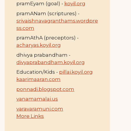
pramEyam (goal) -
koyil.org
pramANam (scriptures) -
srivaishnavagranthams.wordpre
ss.com
pramAthA (preceptors) -
acharyas.koyil.org
dhivya prabandham -
divyaprabandham.koyil.org
Education/Kids -
pillai.koyil.org
kaarimaaran.com
ponnadi.blogspot.com
vanamamalai.us
varavaramuni.com
More Links