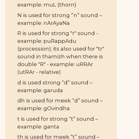
example: muL (thorn)
N is used for strong “n” sound –
example: nArAyaNa
R is used for strong "r" sound -
example: puRappAdu
(procession); its also used for "tr"
sound in thamizh when there is
double "R" - example: uRRAr
(utRAr - relative)
d is used strong “d” sound –
example: garuda
dh is used for meek “d” sound –
example: gOvindha
t is used for strong “t” sound –
example: ganta
th is used for meek “t” sound –