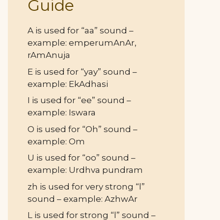
Guide
A is used for “aa” sound –
example: emperumAnAr,
rAmAnuja
E is used for “yay” sound –
example: EkAdhasi
I is used for “ee” sound –
example: Iswara
O is used for “Oh” sound –
example: Om
U is used for “oo” sound –
example: Urdhva pundram
zh is used for very strong “l”
sound – example: AzhwAr
L is used for strong “l” sound –