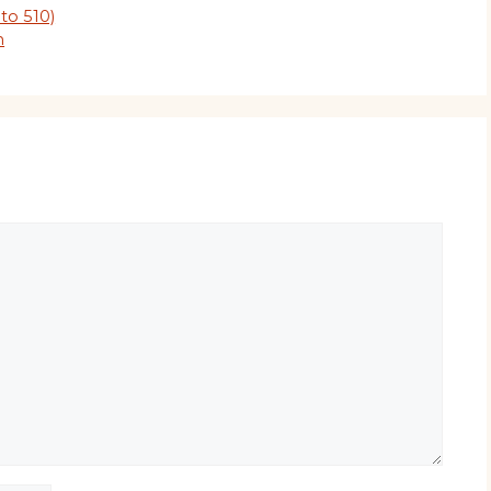
to 510)
m