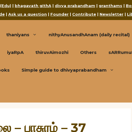
 (Edu)
|
bhagavath gIthA
|
divya prabandham
|
granthams
|
Bo
de
|
Ask us a question
|
Founder
|
Contribute
|
Newsletter
|
Li
thaniyans
nithyAnusandhAnam (daily recital)
iyaRpA
thiruvAimozhi
Others
sARRumuRa
ooks
Simple guide to dhivyaprabandham
 – பாசுரம் – 37