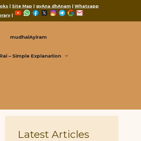
oks
|
Site Map
|
gyAna dhAnam
|
Whatsapp
YouTube
WhatsApp
Facebook
X
Instagram
Telegram
Google
Mail
brary
|
mudhalAyiram
i – Simple Explanation
Latest Articles