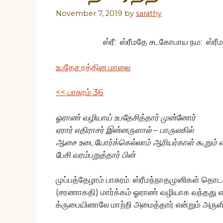
November 7, 2019
by
sarathy
ஸ்ரீ: ஸ்ரீமதே சடகோபாய நம: ஸ்ரீ
உபதேச ரத்தின மாலை
<< பாசுரம் 36
ஓராண் வழியாய் உபதேசித்தார் முன்னோர்
ஏரார் எதிராசர் இன்னருளால்
– பாருலகில்
ஆசை உடையோர்க்கெல்லாம் ஆரியர்காள் கூறும் எ
பேசி வரம்பறுத்தார் பின்
முப்பத்தேழாம் பாசுரம். ஸ்ரீமந்நாதமுனிகள் தொ
(சரணாகதி) மார்க்கம் ஓராண் வழியாக வந்தது 
க்ருபையினாலே மாற்றி அமைத்தார் என்றும் அருளி