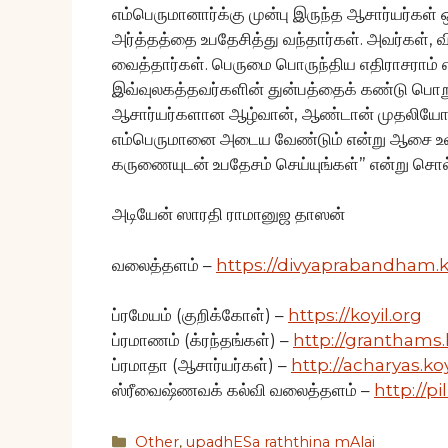
எம்பெருமானார்க்கு முன்பு இருந்த ஆசார்யர்கள் ஒ
அர்த்தத்தை உபதேசித்து வந்தார்கள். அவர்கள்,
வைத்தார்கள். பெருமை பொருந்திய எதிராசராம்
இவ்வுலகத்தவர்களின் துன்பத்தைக் கண்டு பொறுக்
ஆசார்யர்களான ஆழ்வான், ஆண்டான் முதலியோர
எம்பெருமானை அடைய வேண்டும் என்று ஆசை உ
கருணையுடன் உபதேசம் செய்யுங்கள்” என்று சொல்ல
அடியேன் ஸாரதி ராமானுஜ தாஸன்
வலைத்தளம் –
https://divyaprabandham.ko
ப்ரமேயம் (குறிக்கோள்) –
https://koyil.org
ப்ரமாணம் (க்ரந்தங்கள்) –
http://granthams.
ப்ரமாதா (ஆசார்யர்கள்) –
http://acharyas.koy
ஸ்ரீவைஷ்ணவக் கல்வி வலைத்தளம் –
http://pil
Categories
Other
,
upadhESa raththina mAlai