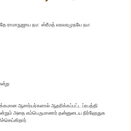
மதே ராமாநுஜாய நம: ஸ்ரீமத் வரவரமுநயே நம:
ன்று
டக்கமான ஆசார்யர்களால் ஆதரிக்கப்பட்ட ப்ரபத்தி
என்றும் அதை எம்பெருமானார் தன்னுடைய நிர்ஹேதுக
ச்செய்கிறார்.