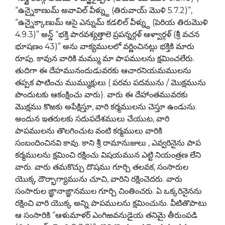
“ఉన్నైకాణుమ్ అవావిల్ వీళ్న్దు (తిరువాయ్ మొళి 5.7.2)”,
“ఉన్నైక్కాణుమ్ ఆసై ఎన్నుమ్ కడలిల్ వీళ్న్దు (పెరియ తిరుమొళి
4.9.3)” అన్డ్ “భక్తి పారవశ్యత్తాలె ప్రపన్నర్గళ్ ఆళ్వార్గళ్ (శ్రీ వచన
భూషణం 43)” అను వాక్యములలో వర్ణించినట్లు భక్తికి మారు
రూపు. కావున వారికి మమ్ము మా పాపములను క్షమించలేరు.
తుదిగా ఈ దేహమునందుడువరకు ఆచారనియమములను
తప్పక పాటించు ముమ్ముక్షులు ( పరమ పదమును / మొక్షమును
పొందుటకు ఆకంక్షించు వారు). వారు ఈ దేహాంతమువరకు
మొక్షము కొఱకు అపేక్షిస్తూ, వారి కర్మములను చెస్తూ ఉండును.
అందున ఇతరులకు సదుపదేశములు చేయుట, వారి
పాపములను తొలగించుట వంటి కర్మములు వారికి
సంబందించినవి కావు. కాని శ్రీ రామానుజులు , ఎవ్వరినైను పాప
కర్మములను క్షమించి రక్షించు విషయమున ఎట్టి నియంత్రణ లేని
వారు. వారు తమకొచ్చు దొషము గూర్చి తలవక, సంసారుల
యొక్క దౌర్భాగ్యామును చూచి, వారిని రక్షించెదరు. వారు
సంసారుల ఙ్ఞానాఙ్ఞానముల గూర్చి చింతించరు. ఏ ఒక్కరినైనను
రక్షించి వారి యొక్క అన్ని పాపములను క్షమించును. వీటితొపాటు
ఆ సంసారికి “ఆళుమాళర్ ఎంగిఱవనుడైయ తనిమై తీరుంపడి