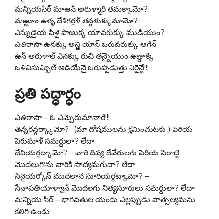
మన్నియసీర్ మాఱన్ అరుళ్మారి తమక్కామో?
మఱ్ఱూం ఉళ్ళ దేశిగర్గళ్ తన్గళుక్కుమామో?
ఎన్నుడైయ పిళై పొఱుక్క యావరుక్కు ముడియుం?
ఎతిరాసా ఉనక్కు అన్ఱి యాన్ ఒరువరుక్కు ఆగేన్
ఉన్ అరుళాల్ ఎనక్కు రుచి తన్నైయుం ఉణ్డాక్కి
ఒళివిసుమ్బిల్ అడియేనై ఒరుప్పడుత్తు విరైన్దే!!!
ప్రతి పద్ధార్ధం
ఎతిరాసా – ఓ ఎమ్పెరుమానారే!!!
తెన్నరన్గర్క్కామో?- (మా దోషములను క్షమించుటకు ) పెరియ
పెరుమాళ్ సమర్ధులా? లేదా
దేవియర్గట్కామో? – వారి దివ్య దేవేరులగు పెరియ పిరాట్టి
మొదలుగొను వారికి సాద్యమగునా? లేదా
సేనైయర్కోన్ ముదలాన సూరియర్గట్కామో? –
సేనాపతియాళ్వాన్ మొదలగు నిత్యసూరులు సమర్దులా? లేదా
మన్నియ సీర్ – భాగవతుల యందు ఎల్లప్పుడు వాత్సల్యమను
కలిగి ఉండు