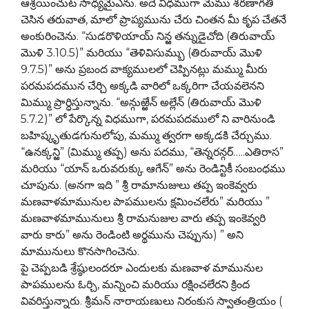
ఆశ్రయించుట సాధ్యమైఎను. అదే విధముగా మేము శరణాగతి
చెసిన తరువాత, మాలో ప్రాప్యమును చేరు చింతన మీ కృప చేతనే
అంకురించెను. “సుడరొళియాయ్ నిన్ఱ తన్నుడైచోది (తిరువాయ్
మొళి 3.10.5)” మరియు “తెళివిసుమ్బు (తిరువాయ్ మొళి
9.7.5)” అను ప్రబంద వాక్యములలో చెప్పినట్లు మమ్ము మీరు
పరమపదమున చేర్చి అక్కడి వారిలో ఒక్కరిగా చేయవలెనని
మిమ్ము ప్రార్ధిస్తున్నాను. “అన్గుఱ్ఱేన్ అల్లేన్ (తిరువాయ్ మొళి
5.7.2)” లో పేర్కొన్న విధముగా, పరమపదములో ని వారినుండి
బహిష్కృతుడగునులోపు, మమ్ము త్వరగా అక్కడకి చేర్చుము.
“ఉనక్కన్ఱి” (మిమ్ము తప్ప) అను పదము, “తెన్నరన్గర్…..ఎతిరాస”
మరియు “యాన్ ఒరువరుక్కు ఆగేన్” అను రెండిన్టికీ సంబంధము
చూపును. (అనగా ఇది ” శ్రీ రామానుజులు తప్ప ఇంకెవ్వరు
మణవాళమామునుల పాపములను క్షమించలేరు” మరియు ”
మణవాళమామునులు శ్రీ రామనుజుల వారు తప్ప ఇంకెవ్వరి
వారు కారు” అను రెండింటి అర్థమును చెప్పును) ” అని
మామునులు కొనసాగించెను.
పై చెప్పబడి శ్రేష్ఠులందరూ ఎందులకు మణవాళ మామునుల
పాపములను ఓర్చి, మన్నించి మరియు రక్షించలేరని క్రింద
వివరిస్తున్నారు. శ్రీమన్ నారాయణులు నిరంకుస స్వాతంత్రియం (