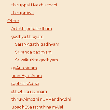
thiruppaLLiyezhuchchi
thiruppAvai
Other
Arththi prabandham
gadhya thrayam
SaraNAgathi gadhyam
SrIranga gadhyam
SrIvaikuNta gadhyam
gyAna sAram
pramEya sAram
saptha kAdhai
sthOthra rathnam
thiruvAimozhi nURRandhAdhi
upadhESa raththina mAlai