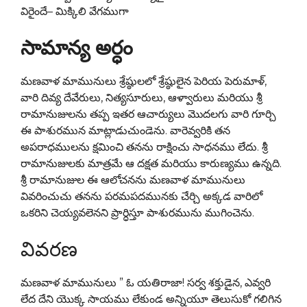
విరైందే– మిక్కిలి వేగముగా
సామాన్య అర్ధం
మణవాళ మామునులు శ్రేష్ఠులలో శ్రేష్ఠులైన పెరియ పెరుమాళ్,
వారి దివ్య దేవేరులు, నిత్యసూరులు, ఆళ్వారులు మరియు శ్రీ
రామానుజులను తప్ప ఇతర ఆచార్యులు మొదలగు వారి గూర్చి
ఈ పాశురమున మాట్లాడుచుండెను. వారెవ్వరికి తన
అపరాధములను క్షమించి తనను రాక్షించు సాధనము లేదు. శ్రీ
రామానుజులకు మాత్రమే ఆ దక్షత మరియు కారుణ్యము ఉన్నది.
శ్రీ రామానుజుల ఈ ఆలోచనను మణవాళ మామునులు
వివరించుచు తనను పరమపదమునకు చేర్చి అక్కడ వారిలో
ఒకరిని చెయ్యవలెనని ప్రార్ధిస్తూ పాశురమును ముగించెను.
వివరణ
మణవాళ మామునులు ” ఓ యతిరాజా! సర్వ శక్తుడైన, ఎవ్వరి
లేద దేని యొక్క సాయము లేకుండ అన్నియూ తెలుసుకో గలిగిన