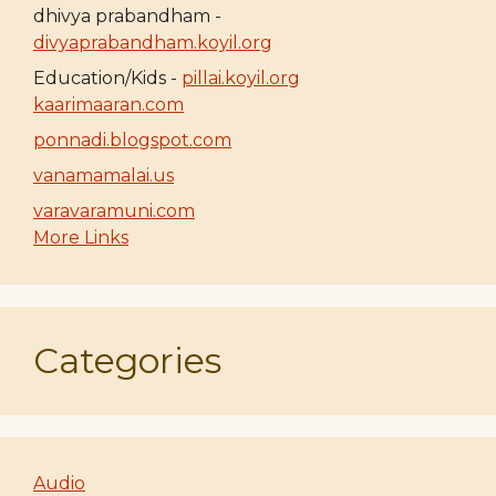
dhivya prabandham -
divyaprabandham.koyil.org
Education/Kids -
pillai.koyil.org
kaarimaaran.com
ponnadi.blogspot.com
vanamamalai.us
varavaramuni.com
More Links
Categories
Audio