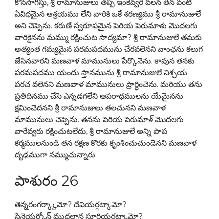
కొనసాగిస్తు, శ్రీ రామానుజులు తప్ప ఇంకెవ్వరి వలన తన వంటి
ఏవిధమైన ఆశ్రయము లేని వారికి ఒకే శరణ్యము శ్రీ రామానుజులే
అని చెప్పెను. కరుణే స్వరూపమైన పెరియ పెరుమాళు మొదలగు
వారికైనను మమ్ము రక్షించుట సాద్యమా? శ్రీ రామానుజులే తమకు
అత్యంత గమ్యమైన పరమపదమును చేరవలెనని వాంఛను కలుగ
జేసినవారని మణవాళ మామునులు పేర్కొనెను. కావున తనకు
పరమపదము యందు స్తానమును శ్రీ రామానుజులే నిశ్చయ
పరచ వలెనని మణవాళ మామునులు ప్రార్ధించెను. మరియు తను
ప్రతిదినము చేసె ఎన్నడగలేని ఆపరాధములను యేమైనను
క్షమించెదనని శ్రీ రామానుజులు తలచునని మణవాళ
మామునులు చెప్పెను. తనను పెరియ పెరుమాళ్ మొదలగు
వారేవ్వరు రక్షించుటలేదు, శ్రీ రామానుజులే అన్ని పాప
కర్మములనుండి తన రక్షణ కొరకు కృంశించుచుండెనని మణవాళ
దృఢముగా నమ్ముచున్నారు.
పాశురం 26
తెన్నరంగర్క్కామో? దేవియర్గట్కామో?
సేనైయర్కోన్ ముదలాన సూరియర్గట్కామో?