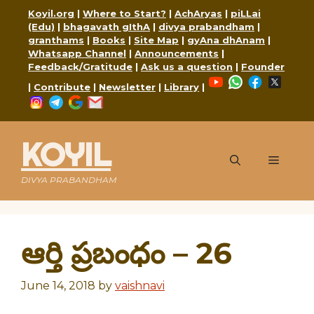
Skip
Koyil.org
|
Where to Start?
|
AchAryas
|
piLLai
to
(Edu)
|
bhagavath gIthA
|
divya prabandham
|
content
granthams
|
Books
|
Site Map
|
gyAna dhAnam
|
Whatsapp Channel
|
Announcements
|
Feedback/Gratitude
|
Ask us a question
|
Founder
YouTube
WhatsApp
Faceboo
X
|
Contribute
|
Newsletter
|
Library
|
Instagram
Telegram
Google
Mail
KOYIL
Menu
DIVYA PRABANDHAM
ఆర్తి ప్రబంధం – 26
June 14, 2018
by
vaishnavi