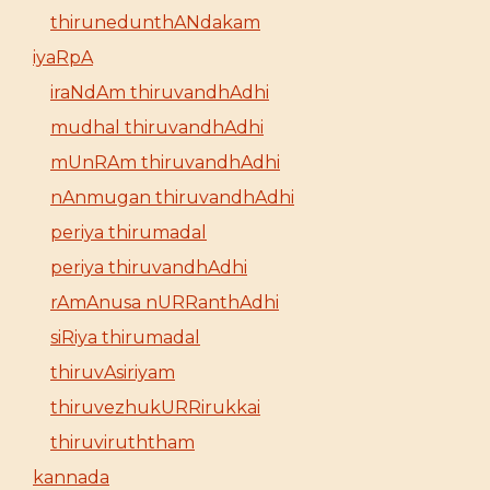
thirunedunthANdakam
iyaRpA
iraNdAm thiruvandhAdhi
mudhal thiruvandhAdhi
mUnRAm thiruvandhAdhi
nAnmugan thiruvandhAdhi
periya thirumadal
periya thiruvandhAdhi
rAmAnusa nURRanthAdhi
siRiya thirumadal
thiruvAsiriyam
thiruvezhukURRirukkai
thiruviruththam
kannada