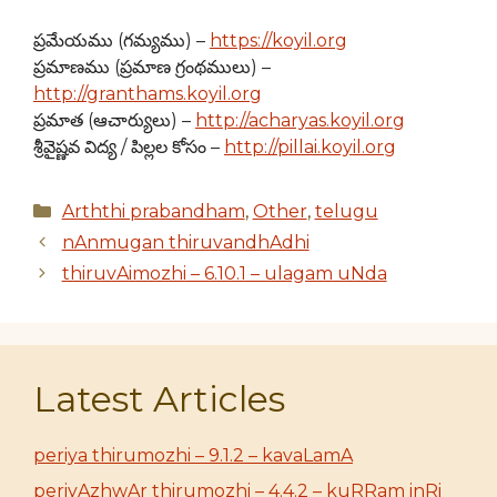
ప్రమేయము (గమ్యము) –
https://koyil.org
ప్రమాణము (ప్రమాణ గ్రంథములు) –
http://granthams.koyil.org
ప్రమాత (ఆచార్యులు) –
http://acharyas.koyil.org
శ్రీవైష్ణవ విద్య / పిల్లల కోసం –
http://pillai.koyil.org
Categories
Arththi prabandham
,
Other
,
telugu
nAnmugan thiruvandhAdhi
thiruvAimozhi – 6.10.1 – ulagam uNda
Latest Articles
periya thirumozhi – 9.1.2 – kavaLamA
periyAzhwAr thirumozhi – 4.4.2 – kuRRam inRi