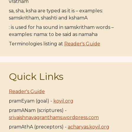
vratham
sa, sha, ksha are typed as it is – examples:
samskritham, shashti and kshamA
: is used for ha sound in samskritham words –
examples: nama: to be said as namaha
Terminologies listing at
Reader's Guide
Quick Links
Reader's Guide
pramEyam (goal) -
koyil.org
pramANam (scriptures) -
srivaishnavagranthams.wordpress.com
pramAthA (preceptors) -
acharyas.koyil.org