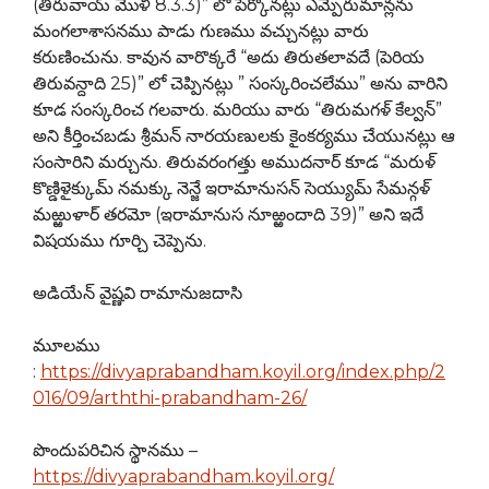
(తిరువాయ్ మొళి 8.3.3)” లొ పెర్కొనట్లు ఎమ్పెరుమాన్లను
మంగలాశాసనము పాడు గుణము వచ్చునట్లు వారు
కరుణించును. కావున వారొక్కరే “అదు తిరుతలావదే (పెరియ
తిరువన్దాది 25)” లో చెప్పినట్లు ” సంస్కరించలేము” అను వారిని
కూడ సంస్కరించ గలవారు. మరియు వారు “తిరుమగళ్ కేల్వన్”
అని కీర్తించబడు శ్రీమన్ నారయణులకు కైంకర్యము చేయునట్లు ఆ
సంసారిని మర్చును. తిరువరంగత్తు అముదనార్ కూడ “మరుళ్
కొణ్డిళైక్కుమ్ నమక్కు నెన్జే ఇరామానుసన్ సెయ్యుమ్ సేమన్గళ్
మఱ్ఱుళార్ తరమో (ఇరామానుస నూఱ్ఱందాది 39)” అని ఇదే
విషయము గూర్చి చెప్పెను.
అడియేన్ వైష్ణవి రామానుజదాసి
మూలము
:
https://divyaprabandham.koyil.org/index.php/2
016/09/arththi-prabandham-26/
పొందుపరిచిన స్థానము –
https://divyaprabandham.koyil.org/