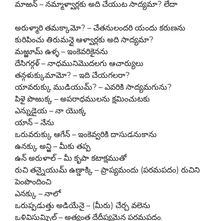
మాఱన్ – నమ్మాళ్వార్లకు అది చేయుట సాద్యమా? లేదా
అరుళ్మారి తమక్కామో? – చేతనులందరి యందు కరుణను
కురిపించు తిరుమన్గై ఆళ్వార్లకు అది సాద్యమా?
మఱ్ఱూమ్ ఉళ్ళ – ఇంకెవరికైనను
దేసిగర్గళ్ – నాధమునిమొదలగు ఆచార్యులు
తన్గళుక్కుమామో? – ఇది చేయగలరా?
యావరుక్కు ముడియుమ్? – ఎవరికి సాద్యమగును?
పిళై పొఱుక్క – అపరాధములను క్షమించుటకు
ఎన్నుడైయ – నా యొక్క
యాన్ – నేను
ఒరువరుక్కు ఆగేన్ – ఇంకెవ్వరికి దాసుడనుకాను
ఉనక్కు అన్ఱి – మీకు తప్ప
ఉన్ అరుళాల్ – మీ కృపా కటాక్షముతో
రుచి తన్నైయుమ్ ఉణ్డాక్కి – ప్రాప్యమందు (పరమపదం) రుచిని
పెంపొందించి
ఎనక్కు – నాలో
ఒరుప్పడుత్తు అడియేనై – (మీరు) చేర్చ వలెను
ఒళివిసుమ్బిల్ – అత్యంత దేదీప్యమైన పరమపదం.