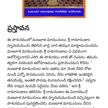
ప్రస్తావన
ఈ పాశురములో మణవాళ మామునులు, శ్రీ రామానుజుల
హృదయమును తెలిసిన వారై, వారి తరపున మాట్లాడుచుండెను.
మణవాళ మామునులకు శ్రీ రామానుజులు ఏ విధముగా
అలోచిస్తునారని ఎరిగి, ఈ పాశురము వాటి తో నింపెను. తమను
త్వరగా పరమపద ఆరోహణమును ప్రసాదించమని కొరెను. ”
మణవాళ మామునులు అను ఇతను మా చెంత చేరిన రోజు
నుండి ఎన్నో పాపములను చెసెను. నేను కాకపోతె, ఇంకెవరైన
తనయొక్క, ఇంతటి పాపపు మూటనుండి రక్షించెదరు? ఎవ్వరు
లేరు కావున మనమే ఏదైనను చేయ వలెను.” అని శ్రీ
రామానుజులు తలెచెను. శ్రీ రామనుజుల ఈ విచారమునే
మణవాళ మామునులు తన హృదయమునుంది వచ్చినట్లుగా ఈ
పాశురమున పునర్ఘటించెను. మణవాళ మామునులు దీనిని