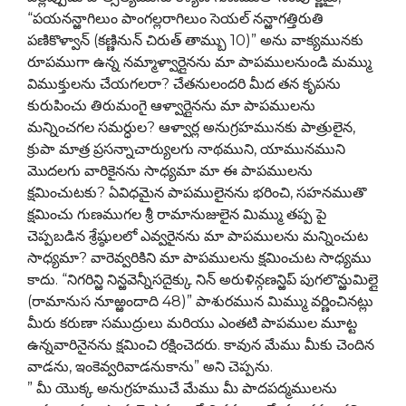
“పయనన్ఱాగిలుం పాంగల్లరాగిలుం సెయల్ నన్ఱాగత్తిరుతి
పణికొళ్వాన్ (కణ్ణినున్ చిరుత్ తామ్బు 10)” అను వాక్యమునకు
రూపముగా ఉన్న నమ్మాళ్వార్లైనను మా పాపములనుండి మమ్ము
విముక్తులను చేయగలరా? చేతనులందరి మీద తన కృపను
కురుపించు తిరుమంగై ఆళ్వార్లైనను మా పాపములను
మన్నించగల సమర్ధుల? ఆళ్వార్ల అనుగ్రహమునకు పాత్రులైన,
క్రుపా మాత్ర ప్రసన్నాచార్యులగు నాథముని, యామునముని
మొదలగు వారికైనను సాధ్యమా మా ఈ పాపములను
క్షమించుటకు? ఏవిధమైన పాపములైనను భరించి, సహనముతొ
క్షమించు గుణముగల శ్రీ రామానుజులైన మిమ్ము తప్ప పై
చెప్పబడిన శ్రేష్ఠులలో ఎవ్వరైనను మా పాపములను మన్నించుట
సాధ్యమా? వారెవ్వరికిని మా పాపములను క్షమించుట సాధ్యము
కాదు. “నిగరిన్ఱి నిన్ఱవెన్నీసదైక్కు నిన్ అరుళిన్గణన్ఱిప్ పుగలొన్ఱుమిల్లై
(రామానుస నూఱ్ఱందాది 48)” పాశురమున మిమ్ము వర్ణించినట్లు
మీరు కరుణా సముద్రులు మరియు ఎంతటి పాపముల మూట్ట
ఉన్నవారినైనను క్షమించి రక్షించెదరు. కావున మేము మీకు చెందిన
వాడను, ఇంకెవ్వరివాడనుకాను” అని చెప్పను.
” మీ యొక్క అనుగ్రహముచే మేము మీ పాదపద్మములను