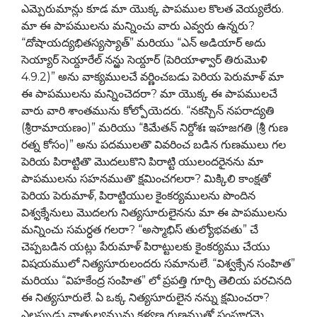
ఎమ్పెరుమాన్లు కూడ మా యొక్క పాపముల కొలత వెయ్యలేరు.
మా ఈ పాపములను మన్నించు వారు ఎవ్వరు ఉన్నరు?
“దోషాయద్యభితస్యస్యాత్” మరియు “ఎన్ అడియార్ అదు
సెయ్యార్ సెయ్దారేల్ నన్ఱు సెయ్దార్ (పెరియాళ్వార్ తిరుమొళి
4.9.2)” అను వాక్యములచే వర్ణించబడు పెరియ పెరుమాళ్ మా
ఈ పాపములను మన్నించెదరా? మా యొక్క ఈ పాపములచే
వారు వారి శాంతమును కోల్పోయెదరు. “నకస్చిన్ నపరాద్యతి
(శ్రీరామాయణం)” మరియు “కిమేతన్ నిర్దోశః ఇహజగతి (శ్రీ గుణ
రత్న కోసం)” అను పదములతొ వివరించ బడిన గుణములు గల
పెరియ పిరాట్టితొ మొదలుకొని పిరాట్టి యులందరైనను మా
పాపములను సహనముతొ క్షమించగలరా? మిక్కిలి కాంక్షతో
పెరియ పెరుమాళ్, పిరాట్టియుల కైంకర్యములను పొందిన
విశ్వక్శేనులు మొదలగు నిత్యసూరులైనను మా ఈ పాపములను
మన్నించు సమర్ధత గలరా? “అస్మాభిస్ తుల్యోభవతు” చే
చెప్పబడిన యట్లు పేరుమాళ్ పిరాట్టులకు కైంకర్యము చేయు
విషయములో నిత్యసూరులందరు సమానులే. “విశ్వక్సేన సంహిత”
మరియు “విహకేంద్ర సంహిత” లో ప్రపత్తి గూర్చి తెలియ పరచినది
ఈ నిత్యసూరులే. ఏ ఒక్క నిత్యసూరులైన నన్ను క్షమించరా?
ఎల్లప్పుడు వాత్సల్యమును కళ్యణ గుణముతో సంపూర్ణమై,