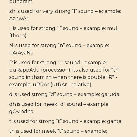
pundram
zh is used for very strong “l” sound – example:
AzhwAr
L is used for strong “l” sound – example: muL
(thorn)
N is used for strong “n” sound – example:
nArAyaNa
R is used for strong "r" sound - example:
puRappAdu (procession); its also used for "tr"
sound in thamizh when there is double "R" -
example: uRRAr (utRAr - relative)
d is used strong “d” sound – example: garuda
dh is used for meek “d” sound – example:
gOvindha
t is used for strong “t” sound – example: ganta
th is used for meek “t” sound – example: