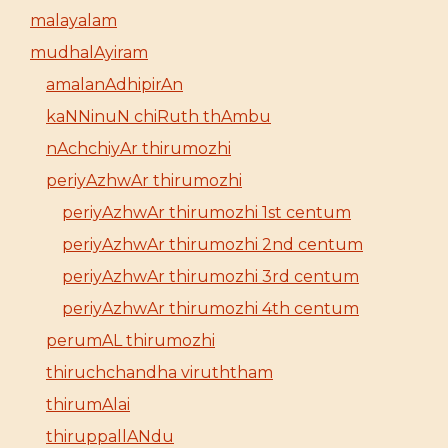
malayalam
mudhalAyiram
amalanAdhipirAn
kaNNinuN chiRuth thAmbu
nAchchiyAr thirumozhi
periyAzhwAr thirumozhi
periyAzhwAr thirumozhi 1st centum
periyAzhwAr thirumozhi 2nd centum
periyAzhwAr thirumozhi 3rd centum
periyAzhwAr thirumozhi 4th centum
perumAL thirumozhi
thiruchchandha viruththam
thirumAlai
thiruppallANdu