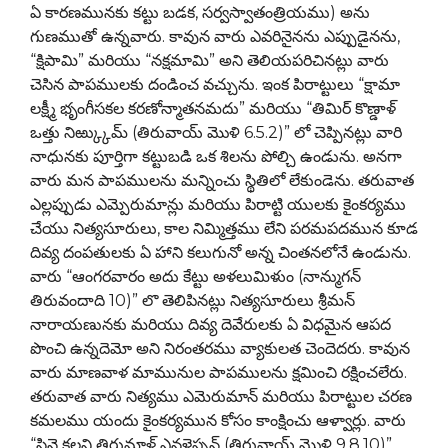
ఏ కారణమునకు కట్టు బడక, సర్వస్వాతంత్రియము) అను
గుణముతో ఉన్నవారు. కావున వారు ఎవరినైనను ఎప్పుడైనను,
“క్షిపామి” మరియు “నక్షమామి” అని తెలియపరిచినట్లు వారు
చెసిన పాపములకు దండించ వచ్చును. ఇంక పిరాట్టులు “క్షామా
లక్ష్మీ భృంగీసకల కరణోన్మాతనమదు” మరియు “తిమిర్ కొణ్డాళ్
ఒత్తు నిఱ్క్కుమ్ (తిరువాయ్ మొళి 6.5.2)” లో చెప్పినట్లు వారి
నాధునకు పూర్తిగా కట్టుబడి ఒక శిలను పోల్చి ఉండును. అనగా
వారు మన పాపములను మన్నించు స్థితిలో లేకుండెను. తరువాత
ఎల్లప్పుడు ఎమ్పెరుమాన్లు మరియు పిరాట్టి యులకు కైంకర్యము
చేయు నిత్యసూరులు, కాల నిమ్మిత్తము లేని పరమపదమున కూడ
దివ్య దంపతులకు ఏ హాని కలుగునో అన్న చింతనలోనే ఉండును.
వారు “ఆంగరవారం అదు కేట్టు అళలుమిళుం (నాన్ముగన్
తిరువందాది 10)” లొ తెలిపినట్లు నిత్యసూరులు శ్రీమన్
నారాయణునకు మరియు దివ్య దెవేరులకు ఏ విధమైన ఆపద
పొంచి ఉన్నదెమో అని నిరంతరము వ్యాకులత చెందెదరు. కావున
వారు మాణవాళ మామునుల పాపములను క్షమించి రక్షించలేరు.
తరువాత వారు నిత్యము ఎమెరుమాన్ మరియు పిరాట్టుల చరణ
కమలము యందు కైంకర్యమున కోసం కాంక్షించు ఆళ్వార్లు. వారు
“సిన్దై కలన్గి తిరుమాళ్ ఎన్ఱళైప్పన్ (తిరువాయ్ మొళి 9.8.10)”,