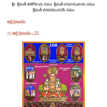
శ్రీః శ్రీమతే శఠకోపాయ నమః శ్రీమతే రామానుజాయ నమః
శ్రీమత్ వరవరమునయే నమః
ఆర్తి
ప్రబంధం
<< ఆర్తి ప్రబంధం – 25