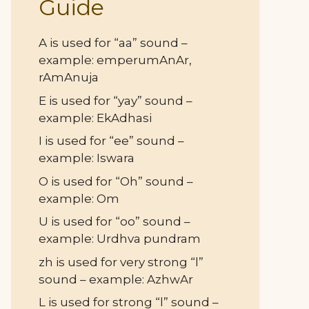
Guide
A is used for “aa” sound –
example: emperumAnAr,
rAmAnuja
E is used for “yay” sound –
example: EkAdhasi
I is used for “ee” sound –
example: Iswara
O is used for “Oh” sound –
example: Om
U is used for “oo” sound –
example: Urdhva pundram
zh is used for very strong “l”
sound – example: AzhwAr
L is used for strong “l” sound –