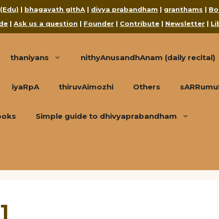
 (Edu)
|
bhagavath gIthA
|
divya prabandham
|
granthams
|
Bo
de
|
Ask us a question
|
Founder
|
Contribute
|
Newsletter
|
Li
thaniyans
nithyAnusandhAnam (daily recital)
iyaRpA
thiruvAimozhi
Others
sARRumuRa
ooks
Simple guide to dhivyaprabandham
 1