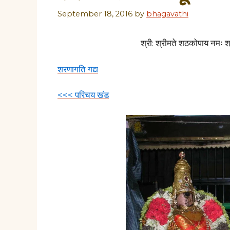
September 18, 2016
by
bhagavathi
श्री: श्रीमते शठकोपाय नमः श्
शरणागति गद्य
<<< परिचय खंड