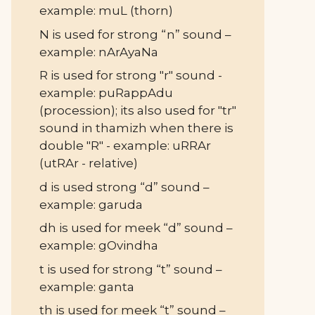
example: muL (thorn)
N is used for strong “n” sound –
example: nArAyaNa
R is used for strong "r" sound -
example: puRappAdu
(procession); its also used for "tr"
sound in thamizh when there is
double "R" - example: uRRAr
(utRAr - relative)
d is used strong “d” sound –
example: garuda
dh is used for meek “d” sound –
example: gOvindha
t is used for strong “t” sound –
example: ganta
th is used for meek “t” sound –