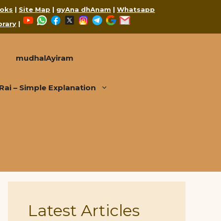
oks
|
Site Map
|
gyAna dhAnam
|
Whatsapp
YouTube
WhatsApp
Facebook
X
Instagram
Telegram
Google
Mail
brary
|
mudhalAyiram
i – Simple Explanation
Latest Articles