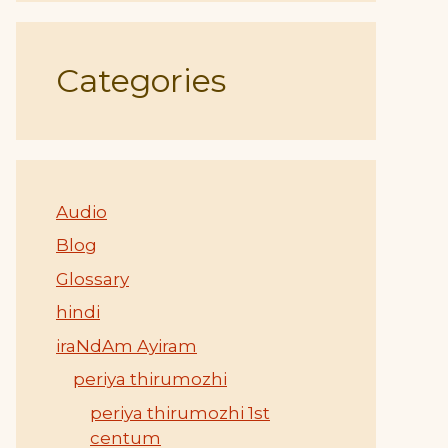
Categories
Audio
Blog
Glossary
hindi
iraNdAm Ayiram
periya thirumozhi
periya thirumozhi 1st
centum