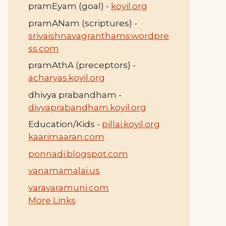
pramEyam (goal) -
koyil.org
pramANam (scriptures) -
srivaishnavagranthams.wordpre
ss.com
pramAthA (preceptors) -
acharyas.koyil.org
dhivya prabandham -
divyaprabandham.koyil.org
Education/Kids -
pillai.koyil.org
kaarimaaran.com
ponnadi.blogspot.com
vanamamalai.us
varavaramuni.com
More Links