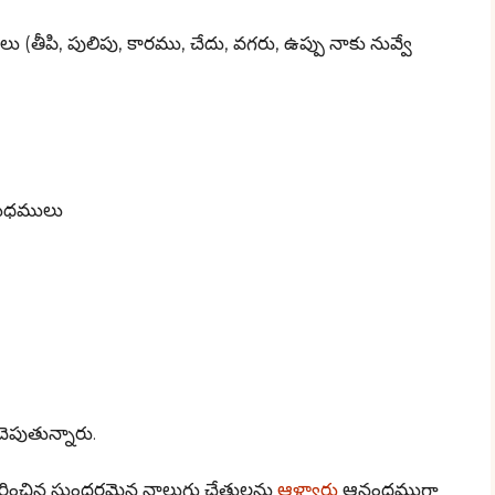
తీపి, పులిపు, కారము, చేదు, వగరు, ఉప్పు నాకు నువ్వే
యుధములు
ెపుతున్నారు.
ంచిన సుందరమైన నాలుగు చేతులను
ఆళ్వార్లు
ఆనందముగా