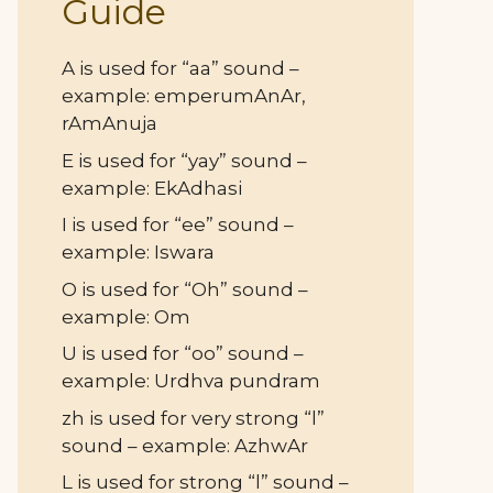
Guide
A is used for “aa” sound –
example: emperumAnAr,
rAmAnuja
E is used for “yay” sound –
example: EkAdhasi
I is used for “ee” sound –
example: Iswara
O is used for “Oh” sound –
example: Om
U is used for “oo” sound –
example: Urdhva pundram
zh is used for very strong “l”
sound – example: AzhwAr
L is used for strong “l” sound –