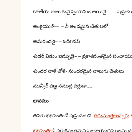
కూఱియ అఱు శువై ప్పయనుం ఆయినై — – షడ్రుచులు (
అంకైయుళ్— – నీ అందమైన చేతులలో
అమరందనై– – ఒదిగినవి
శుడర్ విడుం ఐమ్బుడై– – ప్రకాశవంతమైన పంచా
శుందర నాళ్ తోళ్- సుందరమైన నాలుగు చేతులు
మున్నీర్ వణ్ణ సముద్ర వర్ణుడా…..
భావము
:
తనకు భగవంతుడే షడ్రుచులని
తిరుమంగైఆళ్వార్లు
చ
భగవంతుడి
ప్రకాశవంతమైన పంచాయుధములను ధరి