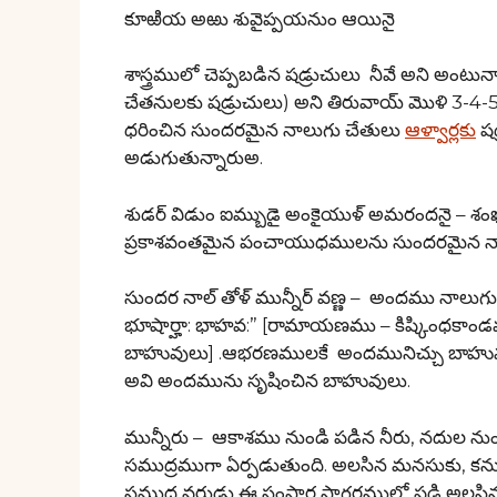
కూఱియ అఱు శువైప్పయనుం ఆయినై
శాస్త్రములో చెప్పబడిన షడ్రుచులు నీవే అని అంటున్
చేతనులకు షడ్రుచులు) అని తిరువాయ్ మొళి 3-4-5
ధరించిన సుందరమైన నాలుగు చేతులు
ఆళ్వార్లకు
షడ
అడుగుతున్నారుఅ.
శుడర్ విడుం ఐమ్బుడై అంకైయుళ్ అమరందనై – శం
ప్రకాశవంతమైన పంచాయుధములను సుందరమైన నాలుగు
సుందర నాల్ తోళ్ మున్నీర్ వణ్ణ – అందము నాలు
భూషార్హా: భాహవ:” [రామాయణము – కిష్కింధకాండ
బాహువులు] .ఆభరణములకే అందమునిచ్చు బాహువు
అవి అందమును సృషించిన బాహువులు.
మున్నీరు – ఆకాశము నుండి పడిన నీరు, నదుల ను
సముద్రముగా ఏర్పడుతుంది. అలసిన మనసుకు, కనులకు
సముద్ర వర్ణుడు ఈ సంసార సాగరములో పడి అలసిన వార