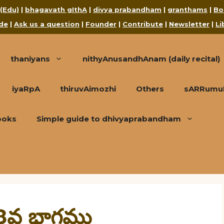
 (Edu)
|
bhagavath gIthA
|
divya prabandham
|
granthams
|
Bo
de
|
Ask us a question
|
Founder
|
Contribute
|
Newsletter
|
Li
thaniyans
nithyAnusandhAnam (daily recital)
iyaRpA
thiruvAimozhi
Others
sARRumuRa
ooks
Simple guide to dhivyaprabandham
కై 8వ భాగము