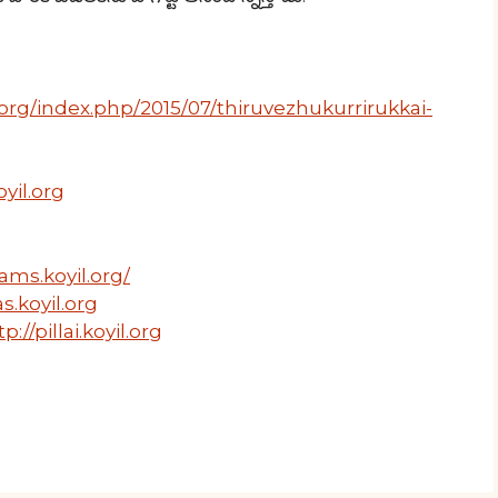
org/index.php/2015/07/thiruvezhukurrirukkai-
yil.org
ams.koyil.org/
s.koyil.org
tp://pillai.koyil.org