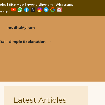
oks
|
Site Map
|
gyAna dhAnam
|
Whatsapp
YouTube
WhatsApp
Facebook
X
Instagram
Telegram
Google
Mail
brary
|
mudhalAyiram
i – Simple Explanation
Latest Articles