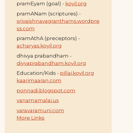
pramEyam (goal) -
koyil.org
pramANam (scriptures) -
srivaishnavagranthams.wordpre
ss.com
pramAthA (preceptors) -
acharyas.koyil.org
dhivya prabandham -
divyaprabandham.koyil.org
Education/Kids -
pillai.koyil.org
kaarimaaran.com
ponnadi.blogspot.com
vanamamalai.us
varavaramuni.com
More Links