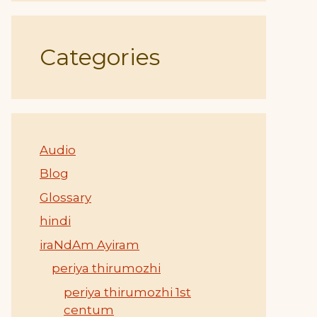
Categories
Audio
Blog
Glossary
hindi
iraNdAm Ayiram
periya thirumozhi
periya thirumozhi 1st
centum