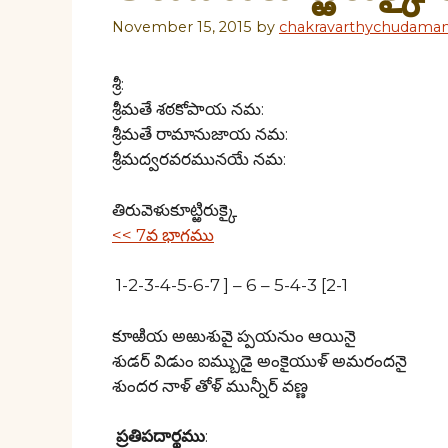
November 15, 2015
by
chakravarthychudaman
శ్రీ:
శ్రీమతే శఠకోపాయ నమ:
శ్రీమతే రామానుజాయ నమ:
శ్రీమద్వరవరమునయే నమ:
తిరువెళుకూట్ఱిరుక్కై
<< 7వ భాగము
1-2-3-4-5-6-7 ] – 6 – 5-4-3 [2-1
కూఱియ అఱుశువై ప్పయనుం ఆయినై
శుడర్ విడుం ఐమ్బుడై అంకైయుళ్ అమరందనై
శుందర నాళ్ తోళ్ మున్నీర్ వణ్ణ
ప్రతిపదార్థము
: