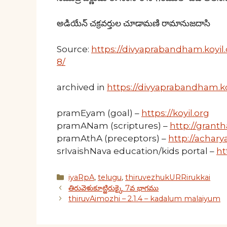
అడియేన్ చక్రవర్తుల చూడామణి రామానుజదాసి
Source:
https://divyaprabandham.koyil.
8/
archived in
https://divyaprabandham.ko
pramEyam (goal) –
https://koyil.org
pramANam (scriptures) –
http://granth
pramAthA (preceptors) –
http://acharya
srIvaishNava education/kids portal –
ht
Categories
iyaRpA
,
telugu
,
thiruvezhukURRirukkai
తిరువెళుకూట్ఱిరుక్కై 7వ భాగము
thiruvAimozhi – 2.1.4 – kadalum malaiyum