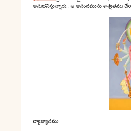
అనుభవిస్తున్నారు. . ఆ ఆనందమును శాశ్వతము చేయమని 
వ్యాఖ్యానము