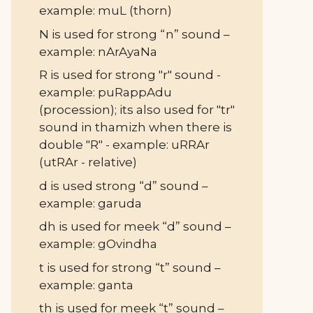
example: muL (thorn)
N is used for strong “n” sound –
example: nArAyaNa
R is used for strong "r" sound -
example: puRappAdu
(procession); its also used for "tr"
sound in thamizh when there is
double "R" - example: uRRAr
(utRAr - relative)
d is used strong “d” sound –
example: garuda
dh is used for meek “d” sound –
example: gOvindha
t is used for strong “t” sound –
example: ganta
th is used for meek “t” sound –