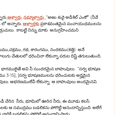
నారు
ఆళ్వార్లు
.
నమ్మాళ్వార్లు
“అఱు శువై అడిశిల్ ఎంకో” (నీవే
 లో అన్నారు.
ఆళ్వార్లకు
ప్రకాశవంతమైన పంచాయుధములను
్రుచులు. కాబట్టి నిన్ను మాకు అనుగ్రహించమని
ఖము,చక్రము, గథ, శారంగము, నందకము(కత్తి) అనే
 చేతులలో ధరించినా లేకున్నా పరుల దిష్టి తగులుతుంది.
గు భాగములైతే అవి నీ సుందరమైన బాహువులు. “సర్వ భూషణ
ము 3-15], [సర్వ భూషణములను ధరించుటకు అర్హమైన
లు. ఆభరణములేవీ లేకున్నా ఆ బాహువులు అందమైనవి.
ండి చేరిన నీరు, భూమిలో ఊరిన నీరు, ఈ మూడు కలసి
 ఆ సముద్రము బడలికను పోగొట్టి ఆనందాన్నిస్తుంది. అలేగే
ికి బడలికను పోగొట్టి ఆనందాన్నిస్తాడు.