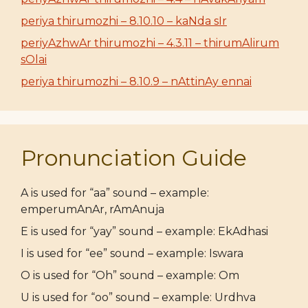
periya thirumozhi – 8.10.10 – kaNda sIr
periyAzhwAr thirumozhi – 4.3.11 – thirumAlirum
sOlai
periya thirumozhi – 8.10.9 – nAttinAy ennai
Pronunciation Guide
A is used for “aa” sound – example:
emperumAnAr, rAmAnuja
E is used for “yay” sound – example: EkAdhasi
I is used for “ee” sound – example: Iswara
O is used for “Oh” sound – example: Om
U is used for “oo” sound – example: Urdhva