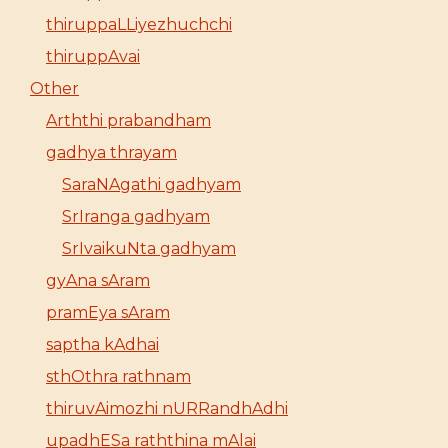
thiruppaLLiyezhuchchi
thiruppAvai
Other
Arththi prabandham
gadhya thrayam
SaraNAgathi gadhyam
SrIranga gadhyam
SrIvaikuNta gadhyam
gyAna sAram
pramEya sAram
saptha kAdhai
sthOthra rathnam
thiruvAimozhi nURRandhAdhi
upadhESa raththina mAlai