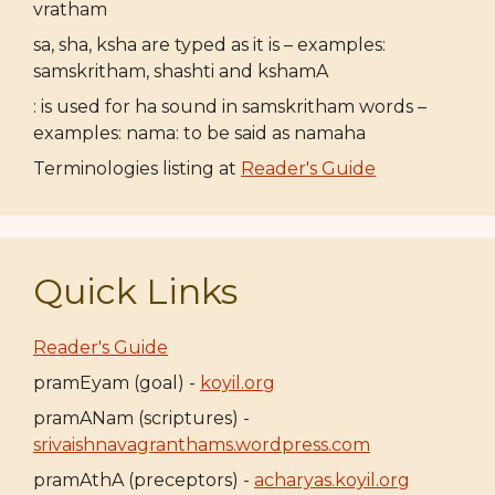
vratham
sa, sha, ksha are typed as it is – examples:
samskritham, shashti and kshamA
: is used for ha sound in samskritham words –
examples: nama: to be said as namaha
Terminologies listing at
Reader's Guide
Quick Links
Reader's Guide
pramEyam (goal) -
koyil.org
pramANam (scriptures) -
srivaishnavagranthams.wordpress.com
pramAthA (preceptors) -
acharyas.koyil.org