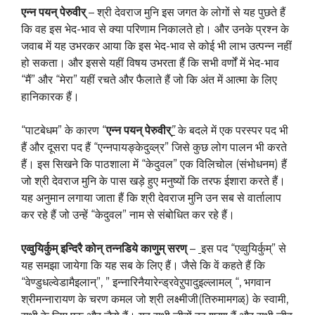
एन्न
पयन्
पेरुवीर्
– श्री देवराज मुनि इस जगत के लोगों से यह पुछते हैं
कि वह इस भेद-भाव से क्या परिणाम निकालते हो। और उनके प्रश्न के
जवाब में यह उभरकर आया कि इस भेद-भाव से कोई भी लाभ उत्पन्न नहीं
हो सकता। और इससे यहीं विषय उभरता हैं कि सभी वर्णों में भेद-भाव
“मैं” और “मेरा” यहीं रचते और फैलाते हैं जो कि अंत में आत्मा के लिए
हानिकारक हैं।
“पाटबेधम” के कारण “
एन्न
पयन्
पेरुवीर्
”
के बदले में एक परस्पर पद भी
हैं और दूसरा पद हैं “एन्नपायङ्केदुव्ल्र” जिसे कुछ लोग पालन भी करते
हैं। इस सिखने कि पाठशाला में “केदुवल” एक विलिचोल (संभोधनम) हैं
जो श्री देवराज मुनि के पास खड़े हुए मनुष्यों कि तरफ ईशारा करते हैं।
यह अनुमान लगाया जाता हैं कि श्री देवराज मुनि उन सब से वार्तालाप
कर रहे हैं जो उन्हें “केदुवल” नाम से संबोधित कर रहे हैं।
एव्वुयिर्कुम्
इन्दिरै
कोन्
तन्नडिये
काणुम्
सरण्
–
इस पद “एव्वुयिर्कुम्” से
यह समझा जायेगा कि यह सब के लिए हैं। जैसे कि वें कहते हैं कि
“वेण्डुधल्वेडामैइलान्”, ” इन्नारिनैयारेन्ड्रवेऱुपादुइल्लामल् “, भगवान
श्रीमन्नारायण के चरण कमल जो श्री लक्ष्मीजी(तिरुमामगळ्) के स्वामी,