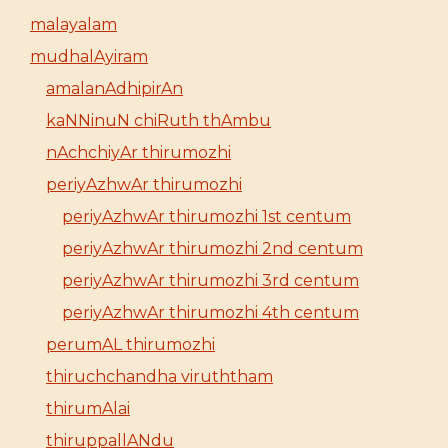
malayalam
mudhalAyiram
amalanAdhipirAn
kaNNinuN chiRuth thAmbu
nAchchiyAr thirumozhi
periyAzhwAr thirumozhi
periyAzhwAr thirumozhi 1st centum
periyAzhwAr thirumozhi 2nd centum
periyAzhwAr thirumozhi 3rd centum
periyAzhwAr thirumozhi 4th centum
perumAL thirumozhi
thiruchchandha viruththam
thirumAlai
thiruppallANdu