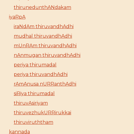
thirunedunthANdakam
iyaRpA
iraNdAm thiruvandhAdhi
mudhal thiruvandhAdhi
mUnRAm thiruvandhAdhi
nAnmugan thiruvandhAdhi
periya thirumadal
periya thiruvandhAdhi
rAmAnusa nURRanthAdhi
siRiya thirumadal
thiruvAsiriyam
thiruvezhukURRirukkai
thiruviruththam
kannada