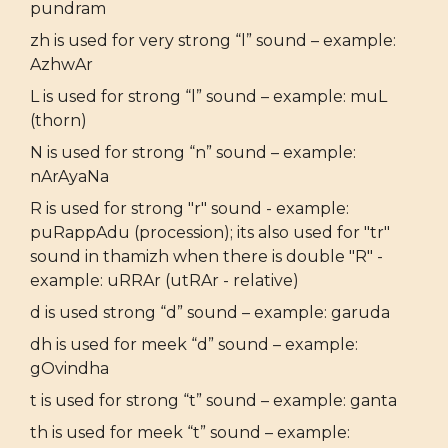
pundram
zh is used for very strong “l” sound – example:
AzhwAr
L is used for strong “l” sound – example: muL
(thorn)
N is used for strong “n” sound – example:
nArAyaNa
R is used for strong "r" sound - example:
puRappAdu (procession); its also used for "tr"
sound in thamizh when there is double "R" -
example: uRRAr (utRAr - relative)
d is used strong “d” sound – example: garuda
dh is used for meek “d” sound – example:
gOvindha
t is used for strong “t” sound – example: ganta
th is used for meek “t” sound – example: