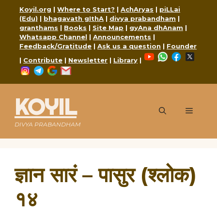
Skip
Koyil.org
|
Where to Start?
|
AchAryas
|
piLLai
to
(Edu)
|
bhagavath gIthA
|
divya prabandham
|
content
granthams
|
Books
|
Site Map
|
gyAna dhAnam
|
Whatsapp Channel
|
Announcements
|
Feedback/Gratitude
|
Ask us a question
|
Founder
YouTube
WhatsApp
Faceboo
X
|
Contribute
|
Newsletter
|
Library
|
Instagram
Telegram
Google
Mail
KOYIL
Menu
DIVYA PRABANDHAM
ज्ञान सारं – पासुर (श्लोक)
१४