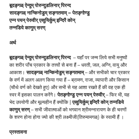
बूदङ्गळ्
ऐन्दुम्
पोरुन्दुडलिनार्
पिरन्द
सादङ्गळ्
नान्किनोडुम्
सङ्गतमाम्
–
पेतङ्गोण्डु
एन्न
पयन्
पेरुवीर्
एव्वुयिर्कुम्
इन्दिरै
कोन्
तन्नडिये
काणुम्
सरण्
अर्थ
बूदङ्गळ्
ऐन्दुम्
पोरुन्दुडलिनार्
पिरन्द
– यहाँ पर जन्म लिये सभी मनुष्यों
का शरीर पाँच प्रकार के तत्त्वों से बना हैं – धरती, जल, अग्नि, वायु और
आकाश।
सादङ्गळ्
नान्किनोडुम्
सङ्गतमाम्
– और सभीको चार प्रकार
के वर्ण में अलग अलग किया गया हैं – ब्रामण, राजा, व्यापारी और किसान
(चौथे वर्ण को देखते हुए) और सभी से यह आशा रखते हैं की वह एक ही
स्वर में इसका पालन करेंगे।
पेतङ्गोण्डु
एन्न
पयन्
पेरुवीर्
– फिर भी, यह
भेद उपयोगी और मूल्यहीन हैं क्योंकि |
एव्वुयिर्कुम्
इन्दिरै
कोन्
तन्नडिये
काणुम्
सरण्
– सभी जीवात्माओं को भगवान श्रीमन्नारायण के ही चरणों
के शरण होना होगा ज्यो की श्री लक्ष्मीजी(तिरुमामगळ्) के स्वामी हैं ।
प्रस्तावना