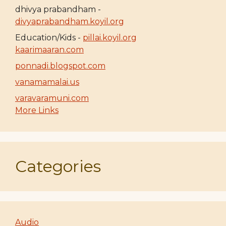
dhivya prabandham -
divyaprabandham.koyil.org
Education/Kids -
pillai.koyil.org
kaarimaaran.com
ponnadi.blogspot.com
vanamamalai.us
varavaramuni.com
More Links
Categories
Audio