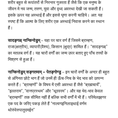
शरीर बहुत से रूपांतरों से निरन्तर गुजरता हैं जैसे कि एक मनुष्य के
जीवन मे नव जन्म, तरुण, युवा और वृध्द अवस्था देखी जा सकती हैं।
इसके ऊपर यह अस्थाई हैं और इससे घृणा करनी चाहिये। अत: यह
स्पष्ट हैं कि आत्मा के लिए शरीर एक अस्थाई निवास करने का स्थान
हैं।
सादङ्गळ्
नान्किनोडुम्
– यहा पर चार वर्ण हैं जिसमे ब्राम्हण,
राजा(क्षत्रीय), व्यापारी(वैश्य), किसान (क्षुद्र) शामिल हैं। “सादङ्गळ्”
का मतलब वर्ण हैं। यह चारों वर्णों का जन्म उपर बताए हुए पाँच तत्त्वों के
मिश्रण से हुआ हैं।
नान्किनोडुम्
सङ्गतमाम्
–
पेतङ्गोण्डु
– इन चारों वर्णों के अन्दर ही बहुत
से अंगिनत छोटे भाग हैं जो उनमें ही ऊँच-निच के भेद भाव को उत्पन्न
करते हैं। “ब्राम्हणोँ” के विषय में एसी अवस्था हैं जैसे “ब्रह्मचार्यं”,
“इल्लराम”, “वानप्रस्थम” और “थूरवरम”। और यह भेद-भाव केवल
“ब्राम्हणोँ” तक सीमित नहीं हैं बल्कि सभी वर्णों में भी हैं। परिमेलझ्हगर
एक पद के जरिए पकड़ लेते हैं “नाल्वगइनिलाइथाई वर्णम
थोरुंवेरुपातुदमईन”