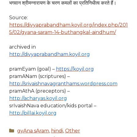
भगवान श्रीमन्नारायण के चरण कमलों का प्रतिनिधीत्व करते हैं।
Source:
https://divyaprabandham.koyil.org/index.php/201
5/02/gyana-saram-14-buthangkal-aindhum/
archived in
http://divyaprabandham.koyil.
org
pramEyam (goal) –
https://koyil.org
pramANam (scriptures) –
http://srivaishnavagranthams.
wordpress.com
pramAthA (preceptors) –
http://acharyas.koyil.org
srIvaishNava education/kids portal –
http://pillai.koyil.org
Categories
gyAna sAram
,
hindi
,
Other