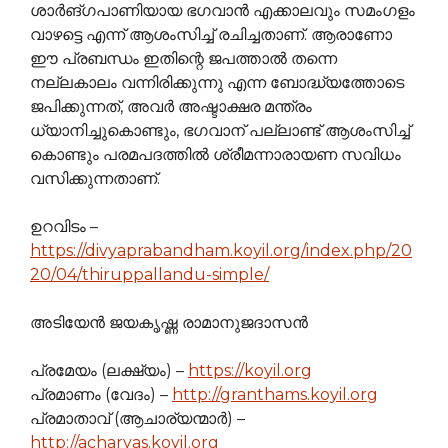
ശാര്‍ങ്ഗപാണിയായ ഭഗവാന്‍ ‍എക്കാലവും സമംഗളം
വാഴട്ടെ എന്ന് ആശംസിച്ച് രചിച്ചതാണ്. ആരാണോ
ഈ പ്രബന്ധം ഇതിന്റെ ജപത്താല്‍‍ തന്നെ
നല്ലകാലം വന്നിരിക്കുന്നു എന്ന ബോദ്ധ്യത്തോടെ
ജപിക്കുന്നത്, അവര്‍ അഷ്ടാക്ഷര മന്ത്രം
ധ്യാനിച്ചുകൊണ്ടും, ഭഗവാന് പല്ലാണ്ട് ആശംസിച്ച്
കൊണ്ടും പരമപദത്തില്‍ ശ്രീമന്നാരായണ സവിധം
വസിക്കുന്നതാണ്.
ഉറവിടം –
https://divyaprabandham.koyil.org/index.php/20
20/04/thiruppallandu-simple/
അടിയേന്‍ ജയകൃഷ്ണ രാമാനുജദാസന്‍
പ്രമേയം (ലക്ഷ്യം) –
https://koyil.org
പ്രമാണം (വേദം) –
http://granthams.koyil.org
പ്രമാതാവ് (ആചാര്യന്മാർ) –
http://acharyas.koyil.org