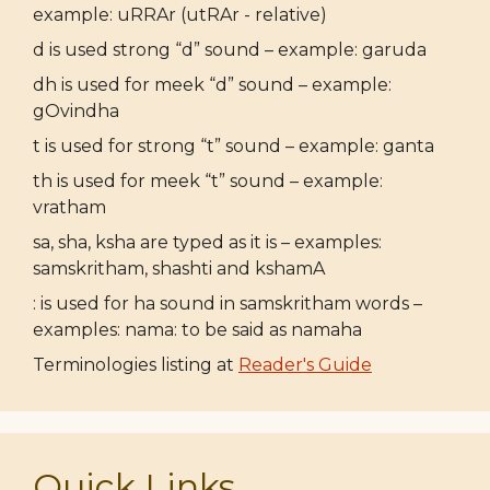
example: uRRAr (utRAr - relative)
d is used strong “d” sound – example: garuda
dh is used for meek “d” sound – example:
gOvindha
t is used for strong “t” sound – example: ganta
th is used for meek “t” sound – example:
vratham
sa, sha, ksha are typed as it is – examples:
samskritham, shashti and kshamA
: is used for ha sound in samskritham words –
examples: nama: to be said as namaha
Terminologies listing at
Reader's Guide
Quick Links