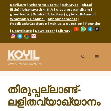
Skip
Koyil.org
|
Where to Start?
|
AchAryas
|
piLLai
to
(Edu)
|
bhagavath gIthA
|
divya prabandham
|
content
granthams
|
Books
|
Site Map
|
gyAna dhAnam
|
Whatsapp Channel
|
Announcements
|
Feedback/Gratitude
|
Ask us a question
|
Founder
YouTube
WhatsApp
Faceboo
X
|
Contribute
|
Newsletter
|
Library
|
Instagram
Telegram
Google
Mail
KOYIL
Menu
DIVYA PRABANDHAM
തിരുപ്പല്ലാണ്ട്-
ലളിതവ്യാഖ്യാനം