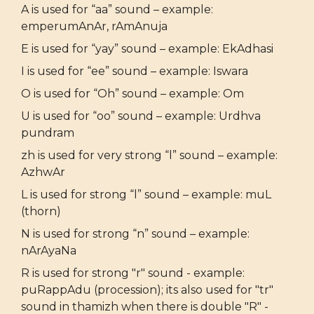
A is used for “aa” sound – example:
emperumAnAr, rAmAnuja
E is used for “yay” sound – example: EkAdhasi
I is used for “ee” sound – example: Iswara
O is used for “Oh” sound – example: Om
U is used for “oo” sound – example: Urdhva
pundram
zh is used for very strong “l” sound – example:
AzhwAr
L is used for strong “l” sound – example: muL
(thorn)
N is used for strong “n” sound – example:
nArAyaNa
R is used for strong "r" sound - example:
puRappAdu (procession); its also used for "tr"
sound in thamizh when there is double "R" -