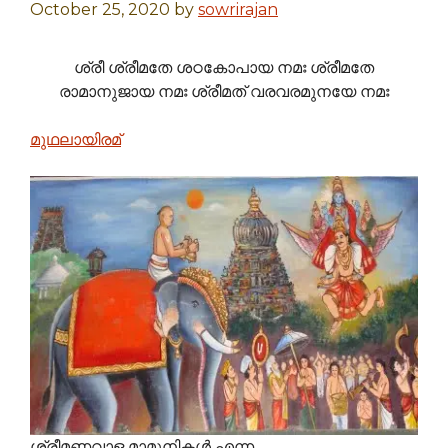
October 25, 2020
by
sowrirajan
ശ്രീ ശ്രീമതേ ശഠകോപായ നമഃ ശ്രീമതേ
രാമാനുജായ നമഃ ശ്രീമത് വരവരമുനയേ നമഃ
മുഥലായിരമ്
ശ്രീമണവാള മാമുനികള്‍ എന്ന