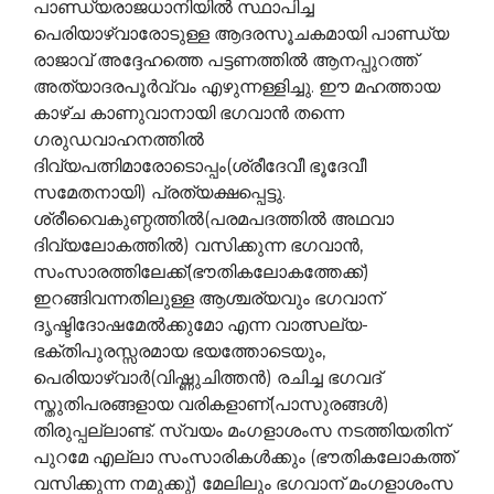
പാണ്ഡ്യരാജധാനിയില്‍ സ്ഥാപിച്ച
പെരിയാഴ്വാരോടുള്ള ആദരസൂചകമായി പാണ്ഡ്യ
രാജാവ് അദ്ദേഹത്തെ പട്ടണത്തില്‍ ആനപ്പുറത്ത്
അത്യാദരപൂര്‍വ്വം എഴുന്നള്ളിച്ചു. ഈ മഹത്തായ
കാഴ്ച കാണുവാനായി ഭഗവാന്‍ തന്നെ
ഗരുഡവാഹനത്തില്‍
ദിവ്യപത്നിമാരോടൊപ്പം(ശ്രീദേവീ ഭൂദേവീ
സമേതനായി) പ്രത്യക്ഷപ്പെട്ടു.
ശ്രീവൈകുണ്ഠത്തില്‍(പരമപദത്തില്‍ അഥവാ
ദിവ്യലോകത്തില്‍) വസിക്കുന്ന ഭഗവാന്‍,‍
സംസാരത്തിലേക്ക്(ഭൗതികലോകത്തേക്ക്)
ഇറങ്ങിവന്നതിലുള്ള ആശ്ചര്യവും ഭഗവാന്
ദൃഷ്ടിദോഷമേല്‍ക്കുമോ എന്ന വാത്സല്യ-
ഭക്തിപുരസ്സരമായ ഭയത്തോടെയും,
പെരിയാഴ്വാര്‍(വിഷ്ണുചിത്തന്‍) രചിച്ച ഭഗവദ്
സ്തുതിപരങ്ങളായ വരികളാണ്(പാസുരങ്ങള്‍)
തിരുപ്പല്ലാണ്ട്. സ്വയം മംഗളാശംസ നടത്തിയതിന്
പുറമേ എല്ലാ സംസാരികള്‍ക്കും (ഭൗതികലോകത്ത്
വസിക്കുന്ന നമുക്കു്) മേലിലും ഭഗവാന് മംഗളാശംസ